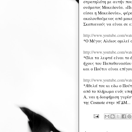
στρατηλάτη με αυτήν που 
ονόματος Μακεδονία. «Πι
είσαι η Μακεδονία», φέρ
ακολουθούμενος από μακ
Σκοπιανούς να είναι σε ε
http://www.youtube.com/wa
*Ο Μέγας Αλέκος ομιλεί σ
http://www.youtube.com/w
*Όλα τα λεφτά είναι το ό
ήχους του Παπαθανασίου 
και ο Πούτιν είναι επίγο
http://www.youtube.com/w
*Άθελά του κι εδω ο Πού
από το πλήρωμα ενός υποβ
Α, ναι η διαφήμιση γυρίσ
της Cosmote στην πΓΔΜ...