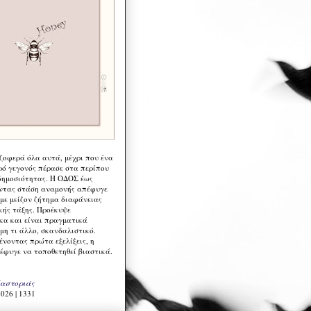
 ζοφερά όλα αυτά, μέχρι που ένα
ρό γεγονός πέρασε στα περίπου
δημοσιότητας. Η ΟΔΟΣ έως
ντας στάση αναμονής απέφυγε
 με μείζον ζήτημα διαφάνειας
κής τάξης. Προέκυψε
κα και είναι πραγματικά
μη τι άλλο, σκανδαλιστικό.
ένοντας πρώτα εξελίξεις, η
έφυγε να τοποθετηθεί βιαστικά.
Καστοριάς
026 | 1331