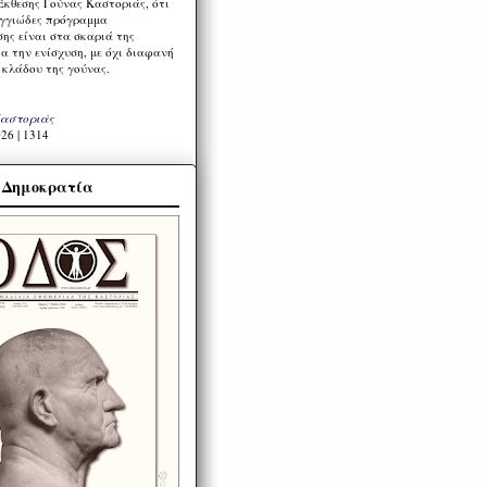
Έκθεσης Γούνας Καστοριάς, ότι
ιγγιώδες πρόγραμμα
ης είναι στα σκαριά της
α την ενίσχυση, με όχι διαφανή
 κλάδου της γούνας.
Καστοριάς
26 | 1314
α Δημοκρατία