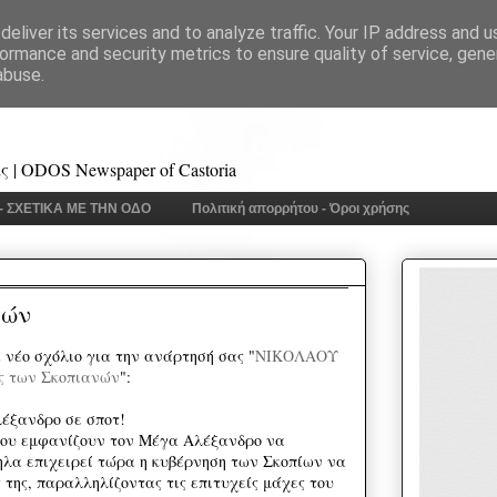
eliver its services and to analyze traffic. Your IP address and 
ormance and security metrics to ensure quality of service, gen
abuse.
 | ODOS Newspaper of Castoria
 - ΣΧΕΤΙΚΑ ΜΕ ΤΗΝ ΟΔΟ
Πολιτική απορρήτου - Όροι χρήσης
τών
νέο σχόλιο για την ανάρτησή σας "
ΝΙΚΟΛΑΟΥ
 των Σκοπιανών
":
έξανδρο σε σποτ!
που εμφανίζουν τον Μέγα Αλέξανδρο να
μηλα επιχειρεί τώρα η κυβέρνηση των Σκοπίων να
 της, παραλληλίζοντας τις επιτυχείς μάχες του