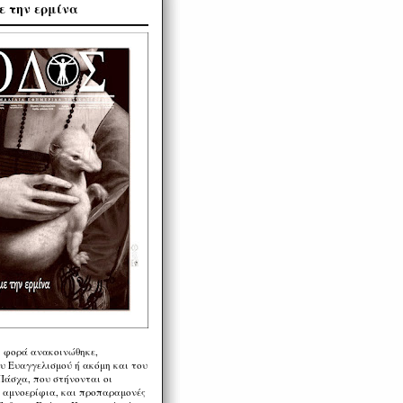
ε την ερμίνα
η φορά ανακοινώθηκε,
υ Ευαγγελισμού ή ακόμη και του
Πάσχα, που στήνονται οι
α αμνοερίφια, και προπαραμονές