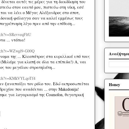
δίνεται αυτές τις μέρες για τη διεκδίκηση του
στεύω στον εαυτό μου, πιστεύω στη νίκη, εσύ
εται να λέει ο Μέγας Αλέξανδρος στο σποτ,
εδονική φάλαγγα σαν να καλεί εμμέσως τους
παγρύπνηση λίγο πριν από την επίθεση...
tch?v=SRevveqFltU
τα ... ντόπια!
atch?v=WZwgl9-G00Q
Αναζήτησ
νομα της ... Κλεοπάτρας στα κυριλλικά υπό τους
(Μιλάμε για κλοπή σε όλα τα επίπεδα!) Α, ναι
νος του μεγάλου στρατηλάτη...
atch?v=KMkVYLqoTf4
τιν ξαναπαίζει τον ρόλο του. Εδώ εκπροσωπείται
Honey
ρυχίου που αναδύεται ... στην Makedonija!
τηκε για λογαριασμό της Cosmofon, θυγατρική