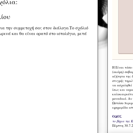
χόλια:
λίου
ια την συμμετοχή σας στον διάλογο.Το σχόλιό
ρινά και θα είναι ορατό στο ιστολόγιο, μετά
Η Eίναι τόσο
(ακόμη) σοβα
αζήτητα της 
στιγμής τηρώ
να ασχοληθεί
ίσως και νομι
καλοκαιριάτι
μοναδικό. Αν 
Ωστόσο περιμ
εφημερίδα απ
ΟΔΟΣ
το βήμα της 
Πέμπτη 30.7.2