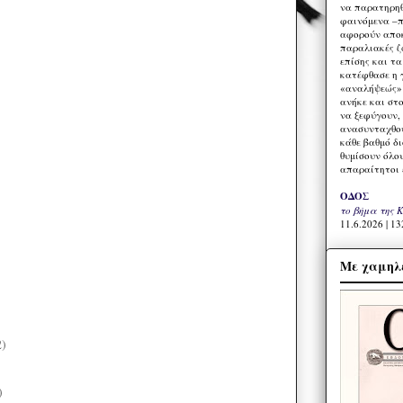
να παρατηρηθ
φαινόμενα –π
αφορούν αποκ
παραλιακές ζ
επίσης και τ
κατέφθασε η 
«αναλήψεώς» 
ανήκε και στ
να ξεφύγουν,
ανασυνταχθού
κάθε βαθμό δ
θυμίσουν όλο
απαραίτητοι 
ΟΔΟΣ
το βήμα της 
11.6.2026 | 13
Με χαμηλέ
2)
)
)