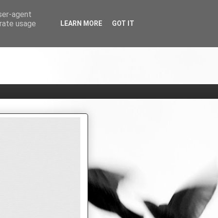
user-agent
erate usage
LEARN MORE
GOT IT