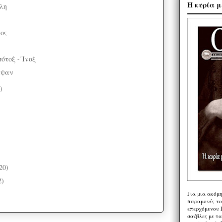
Η κυρία μ
λη
ος
τοξ -΄Ινοξ
αψαν
)
20)
2)
Για μια ακόμ
παραμονές το
επερχόμενου 
σούβλες με τ