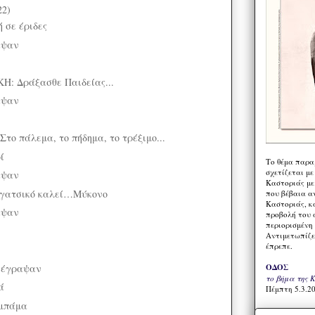
22)
 σε έριδες
αψαν
: Δράξασθε Παιδείας...
αψαν
το πάλεμα, το πήδημα, το τρέξιμο...
ί
Το θέμα παρα
σχετίζεται με
αψαν
Καστοριάς με
γατσικό καλεί…Μύκονο
που βέβαια α
Καστοριάς, κα
αψαν
προβολή του 
περιορισμένη 
Αντιμετωπίζε
έπρεπε.
 έγραψαν
ΟΔΟΣ
το βήμα της 
ά
Πέμπτη 5.3.20
Ομπάμα