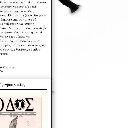
ούν συνωστισμοί ή άλλα τέτοια
ου όταν παρουσιάζονται
λειστικά και μόνο στις
ώνες. Είναι που εξαφανίστηκαν
α δημόσια πρόσωπα, αφού
γιορτή της (προσωπικής)
τους. Μιας και η «πεντηκοστή»
ους ίδιους ώστε δικαιωματικά,
 να απομονωθούν, να
ν σε όλα τα επίπεδα και σε
ιοίκησης. Και επιστρέφοντας να
υς τους υπόλοιπους, το πόσο
είναι.
Καστοριάς
24
ς προσδοκίες