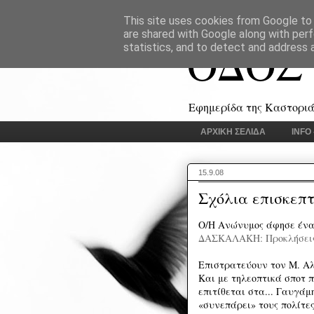
This site uses cookies from Google to d
are shared with Google along with perf
ΟΔΟΣ
statistics, and to detect and address 
Εφημερίδα της Καστοριάς
ΑΡΧΙΚΗ ΣΕΛΙΔΑ
INFO
15.9.08
Σχόλια επισκεπ
Ο/Η Ανώνυμος άφησε ένα 
ΔΑΣΚΑΛΑΚΗ: Προκλήσεις
Επιστρατεύουν τον Μ. Αλ
Και με τηλεοπτικά σποτ 
επιτίθεται στα... Γαυγά
«συνεπάρει» τους πολίτες