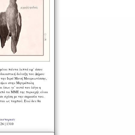
μένει πάντα λεπτό εφ’ όσον
 δικαστική διένεξη του Δήμου
 την Ιερά Μονή Μαυριωτίσσης,
νήκει στην Μητρόπολη
ι ίσως γι’ αυτό τον λόγο η
από τα ΜΜΕ της περιοχής είναι
σε σχέση με την σημασία του.
ται ως ταμπού. Ενώ δεν θα
Καστοριάς
26 | 1310