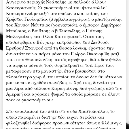
Αυγερινό περιοχής Νεάπολης με πολλούς άλλους
Καστοριανούς. Συγκρατούμενοί του ήταν πολλοί
Καστοριανοί μεταξύ τον οποίων ο κουμπάρος του
Χρήστος Γκολομπίας (συμβολαιογράφος), ο μπατζανάκης
του Χρυσός Νάντσιος (γουνοποιός), ο έμπορος Δημήτριος
Μπούσιος, ο Βουΐτσης ο βιβλιοπώλης, ο Γιάννης
Μαλεγκάνος και άλλοι Καστοριανοί. Όταν τους
επισκέφθηκε ο Βένγκερ, εκπρόσωπος του Διεθνούς
Ερυθρού Σταυρού από τη Θεσσαλονίκη, έχοντας την
δυνατότητα να πάρει μόνο τον Γιώργο Οικονομίδη μαζί
του στην Θεσσαλονίκη, αυτός αρνήθηκε, διότι δεν ήθελε
να αφήσει μόνους τους συμπατριώτες του. Πριν τους
μεταφέρουν στο μοναστήρι όταν βρισκόταν στο
πλησιέστερο χωριό, του οποίου το όνομα δεν θυμόταν να
μου το πει ο σχεδόν αιωνόβιος κ. Χρήστος, δανείστηκε
μια λίρα από κάποιον Καραγιάννη, που γνώριζε από την
Αμερική και αγόρασε ψωμιά τα οποία μοίρασε σε όλους
τους συγκρατούμενους.
Στο νεοκλασικό του σπίτι στην οδό Χριστοπούλου, το
οποίο παραμένει διατηρητέο, είχαν περάσει και
φιλοξενηθεί διάφορες προσωπικότητες όπως ο Φλέμινγκ,
με την τότε γραμματέα του και αργότερα σύζυγό του