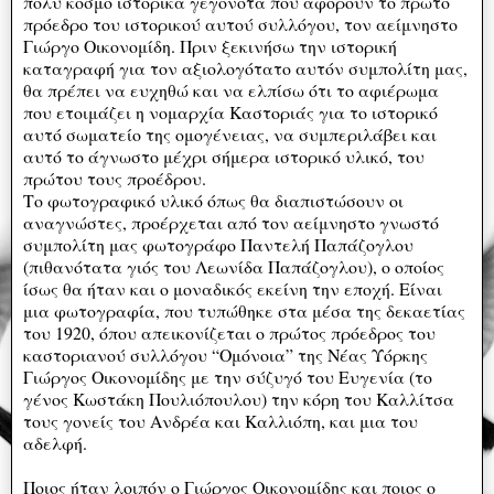
πολύ κόσμο ιστορικά γεγονότα που αφορούν το πρώτο
πρόεδρο του ιστορικού αυτού συλλόγου, τον αείμνηστο
Γιώργο Οικονομίδη. Πριν ξεκινήσω την ιστορική
καταγραφή για τον αξιολογότατο αυτόν συμπολίτη μας,
θα πρέπει να ευχηθώ και να ελπίσω ότι το αφιέρωμα
που ετοιμάζει η νομαρχία Καστοριάς για το ιστορικό
αυτό σωματείο της ομογένειας, να συμπεριλάβει και
αυτό το άγνωστο μέχρι σήμερα ιστορικό υλικό, του
πρώτου τους προέδρου.
Το φωτογραφικό υλικό όπως θα διαπιστώσουν οι
αναγνώστες, προέρχεται από τον αείμνηστο γνωστό
συμπολίτη μας φωτογράφο Παντελή Παπάζογλου
(πιθανότατα γιός του Λεωνίδα Παπάζογλου), ο οποίος
ίσως θα ήταν και ο μοναδικός εκείνη την εποχή. Είναι
μια φωτογραφία, που τυπώθηκε στα μέσα της δεκαετίας
του 1920, όπου απεικονίζεται ο πρώτος πρόεδρος του
καστοριανού συλλόγου “Ομόνοια” της Νέας Υόρκης
Γιώργος Οικονομίδης με την σύζυγό του Ευγενία (το
γένος Κωστάκη Πουλιόπουλου) την κόρη του Καλλίτσα
τους γονείς του Ανδρέα και Καλλιόπη, και μια του
αδελφή.
Ποιος ήταν λοιπόν ο Γιώργος Οικονομίδης και ποιος ο