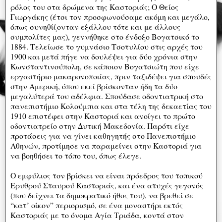
ρόλος του στα δρώμενα της Καστοριάς; Ο Θείος
Γιωργάκης (έτσι τον προσφωνούσαμε ακόμη και μεγάλο,
όπως συνηθίζονταν εξάλλου τότε και με άλλους
συμπολίτες μας), γεννήθηκε στο ένδοξο Βογατσικό το
1884. Τελείωσε το γυμνάσιο Τσοτυλίου στις αρχές του
1900 και μετά πήγε να δουλέψει για δύο χρόνια στην
Κωνσταντινούπολη, σε κάποιον Βογατσιώτη που είχε
εργαστήριο μακαρονοποιίας, πριν ταξιδέψει για σπουδές
στην Αμερική, όπου εκεί βρίσκονταν ήδη τα δύο
μεγαλύτερά του αδέλφια. Σπούδασε οδοντιατρική στο
πανεπιστήμιο Κολούμπια και στα τέλη της δεκαετίας του
1910 επιστέφει στην Καστοριά και ανοίγει το πρώτο
οδοντιατρείο στην Δυτική Μακεδονία. Παρότι είχε
προτάσεις για να γίνει καθηγητής στο Πανεπιστήμιο
Αθηνών, προτίμησε να παραμείνει στην Καστοριά για
να βοηθήσει το τόπο του, όπως έλεγε.
Ο εμφύλιος τον βρίσκει να είναι πρόεδρος του τοπικού
Ερυθρού Σταυρού Καστοριάς, και ένα ατυχές γεγονός
(που δείχνει τα δημοκρατικό ήθος του), να βρεθεί σε
“κατ’ οίκον” περιορισμό, σε ένα μοναστήρι εκτός
Καστοριάς με το όνομα Αγία Τριάδα, κοντά στον