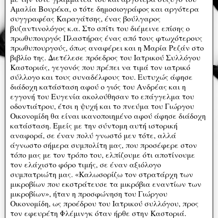
Αμαλία Βουρέκα, ο τότε δημοσιογράφος και αργότερα
συγγραφέας Καραγάτσης, ένας βούλγαρος
βυζαντινολόγος κ.α. Στο σπίτι του διέμεινε επίσης ο
πρωθυπουργός Πλαστήρας ένας από τους φτωχότερους
πρωθυπουργούς, όπως αναφέρει και η Μαρία Ρεζάν στο
βιβλίο της. Διετέλεσε πρόεδρος του Ιατρικού Συλλόγου
Καστοριάς, γεγονός που πρέπει να τιμά τον ιατρικό
σύλλογο και τους συναδέλφους του. Ευτυχώς άφησε
διάδοχη κατάσταση αφού ο γιός του Ανδρέας και η
εγγονή του Ευγενία ακολούθησαν το επάγγελμα του
οδοντιάτρου, έτσι η ψυχή και το πνεύμα του Γιώργου
Οικονομίδη θα είναι ικανοποιημένο αφού άφησε διάδοχη
κατάσταση. Εμείς με την σύντομη αυτή ιστορική
αναφορά, σε έναν πολύ γνωστό μεν τότε, αλλά
άγνωστο σήμερα συμπολίτη μας, που προσέφερε στον
τόπο μας με τον τρόπο του, ελπίζουμε ότι αποτίνουμε
τον ελάχιστο φόρο τιμής, σε έναν αξιόλογο
συμπατριώτη μας. «Καλωσορίζω τον στρατάρχη των
μικροβίων που εκστράτευσε τα μικρόβια εναντίων των
μικροβίων», ήταν η προσφώνηση του Γιώργου
Οικονομίδη, ως προέδρου του Ιατρικού συλλόγου, προς
τον εφευρέτη Φλέμινγκ όταν ήρθε στην Καστοριά.