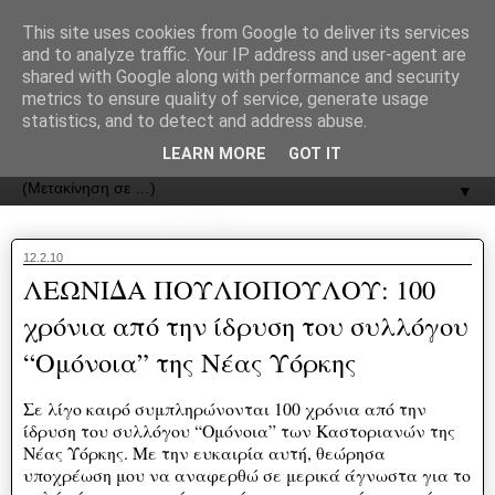
recJPp8XvMXop0y2Y7vHbTA_Phw
This site uses cookies from Google to deliver its services
and to analyze traffic. Your IP address and user-agent are
ΟΔΟΣ
shared with Google along with performance and security
metrics to ensure quality of service, generate usage
statistics, and to detect and address abuse.
Εφημερίδα της Καστοριάς | ODOS Newspaper of Castoria
LEARN MORE
GOT IT
▼
12.2.10
ΛΕΩΝΙΔΑ ΠΟΥΛΙΟΠΟΥΛΟΥ: 100
χρόνια από την ίδρυση του συλλόγου
“Ομόνοια” της Νέας Υόρκης
Σε λίγο καιρό συμπληρώνονται 100 χρόνια από την
ίδρυση του συλλόγου “Ομόνοια” των Καστοριανών της
Νέας Υόρκης. Με την ευκαιρία αυτή, θεώρησα
υποχρέωση μου να αναφερθώ σε μερικά άγνωστα για το