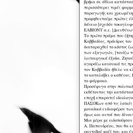
βρήκα σε άθλια κατάστασ
περισσότερες τιμές φαρμ
παραγωγής και χρεωμένη
προμηθευτούμε πρώτες ύλ
δάνειο [σχεδόν τοκογλυφι
ΕΛΒΙΟΝΥ α.ε. [Διευθύνων
Το πρώτο πράμα που ζήτη
Καββαδίας, πρόεδρος του
διαταραχθεί το κόστος ζω
των εξαγωγών, [τονίζω τ
λειτουργικά έξοδα. Ζητο
αγοράζω κανονικά τις πρ
τον Καββαδία ήθελε να κλ
το καταλάβει ο καθένας.
το φάρμακο.
Προσέφυγα στην πολιτική
εκθέτοντας την κατάστασ
εποχή επικρατεί ιδεολογι
ΠΑΣΟΚων από τις λαϊκές 
μοναδικό ενδιαφέρον των
όμως και αυτοί που δίνο
Μια μέρα με ειδοποίησα
Α. Παπανδρέου, που θα ε
ραντεβού μαζί του, και 