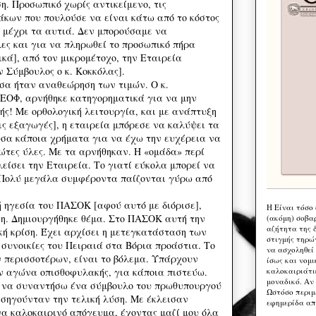
η. Προσωπικό χωρίς αντικείμενο, τις
άκων που πουλούσε να είναι κάτω από το κόστος
 μέχρι τα αυτιά. Δεν μπορούσαμε να
ες και για να πληρωθεί το προσωπικό πήρα
κά], από τον μικρομέτοχο, την Εταιρεία
 Σύμβουλος ο κ. Κοκκόλας].
σα ήταν αναθεώρηση των τιμών. Ο κ.
 ΕΟΦ, αρνήθηκε κατηγορηματικά για να μην
ής! Με ορθολογική λειτουργία, και με ανάπτυξη
ις εξαγωγές], η εταιρεία μπόρεσε να καλύψει τα
ύσα κάποια χρήματα για να έχω την ευχέρεια να
ώτες ύλες. Με τα αρνήθηκαν. Η «ομάδα» περί
είσει την Εταιρεία. Το γιατί εύκολα μπορεί να
 Πολύ μεγάλα συμφέροντα παίζονται γύρω από
 ηγεσία του ΠΑΣΟΚ [αφού αυτό με διόρισε],
Η Eίναι τόσο
η. Δημιουργήθηκε θέμα. Στο ΠΑΣΟΚ αυτή την
(ακόμη) σοβα
αζήτητα της 
κή κρίση. Έχει αρχίσει η μετεγκατάσταση των
στιγμής τηρώ
συνοικίες του Πειραιά στα Βόρια προάστια. Το
να ασχοληθεί
 περισσοτέρων, είναι το βόλεμα. Υπάρχουν
ίσως και νομι
καλοκαιριάτι
υν αγώνα οπισθοφυλακής, για κάποια πιστεύω.
μοναδικό. Αν 
ν να συναντήσω ένα σύμβουλο του πρωθυπουργού
Ωστόσο περιμ
ισηγούνταν την τελική λύση. Με έκλεισαν
εφημερίδα απ
ένα καλοκαιρινό απόγευμα, έχοντας μαζί μου όλα