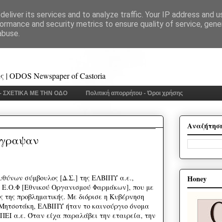
eliver its services and to analyze traffic. Your IP address and 
ormance and security metrics to ensure quality of service, gen
abuse.
 | ODOS Newspaper of Castoria
 - ΣΧΕΤΙΚΑ ΜΕ ΤΗΝ ΟΔΟ
Πολιτική απορρήτου - Όροι χρήσης
Αναζήτησ
γραψαν
υθύνων σύμβουλος [Δ.Σ.] της ΕΛΒΙΠΥ α.ε.,
Honey
υ Ε.Ο.Φ [Εθνικού Οργανισμού Φαρμάκων], που με
ς της προβληματικής. Με διόρισε η Κυβέρνηση
Μητσοτάκη, ΕΛΒΙΠΥ ήταν το καινούργιο όνομα
ΠΕΙ α.ε. Όταν είχα παραλάβει την εταιρεία, την