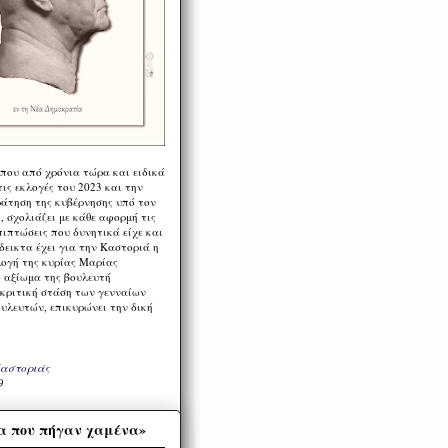
 που από χρόνια τώρα και ειδικά
ις εκλογές του 2023 και την
ράτηση της κυβέρνησης υπό τον
 σχολιάζει με κάθε αφορμή τις
πιπτώσεις που δυνητικά είχε και
εικτα έχει για την Καστοριά η
λογή της κυρίας Μαρίας
 αξίωμα της βουλευτή
 κριτική στάση των γενναίων
ουλευτών, επικυρώνει την δική
Καστοριάς
9
α που πήγαν χαμένα»