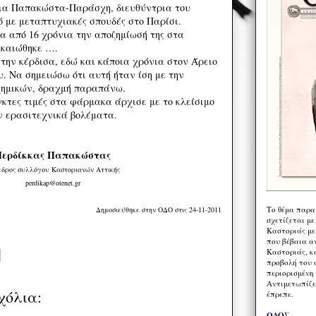
νια Παπακώστα-Παράσχη, διευθύντρια του
ό με μεταπτυχιακές σπουδές στο Παρίσι.
ρα από 16 χρόνια την αποζημίωσή της στα
ικαιώθηκε ….
την κέρδισα, εδώ και κάποια χρόνια στον Άρειο
. Να σημειώσω ότι αυτή ήταν ίση με την
χημικών, δραχμή παραπάνω.
γκτες τιμές στα φάρμακα άρχισε με το κλείσιμο
ν ερασιτεχνικά βολέματα.
Περδίκκας Παπακώστας
εδρος συλλόγου Καστοριανών Αττικής
perdikap@otenet.gr
Το θέμα παρα
Δημοσιεύθηκε στην ΟΔΟ στις 24-11-2011
σχετίζεται με
Καστοριάς με
που βέβαια α
Καστοριάς, κα
προβολή του 
περιορισμένη 
Αντιμετωπίζε
χόλια:
έπρεπε.
ΟΔΟΣ