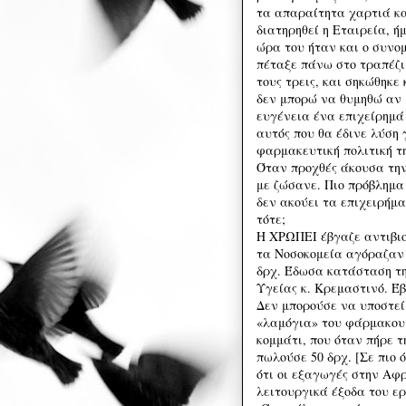
τα απαραίτητα χαρτιά κα
διατηρηθεί η Εταιρεία, ή
ώρα του ήταν και ο συνο
πέταξε πάνω στο τραπέζι 
τους τρεις, και σηκώθηκε
δεν μπορώ να θυμηθώ αν 
ευγένεια ένα επιχείρημά 
αυτός που θα έδινε λύση 
φαρμακευτική πολιτική τη
Όταν προχθές άκουσα την
με ζώσανε. Πιο πρόβλημα
δεν ακούει τα επιχειρήμα
τότε;
Η ΧΡΩΠΕΙ έβγαζε αντιβιο
τα Νοσοκομεία αγόραζαν α
δρχ. Έδωσα κατάσταση τη
Υγείας κ. Κρεμαστινό. Έβ
Δεν μπορούσε να υποστεί
«λαμόγια» του φάρμακου
κομμάτι, που όταν πήρε 
πωλούσε 50 δρχ. [Σε πιο 
ότι οι εξαγωγές στην Αφ
λειτουργικά έξοδα του ε