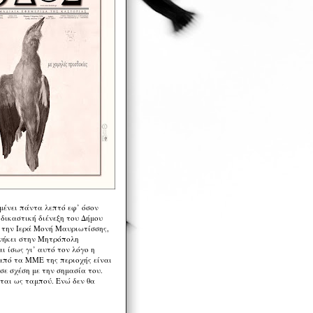
μένει πάντα λεπτό εφ’ όσον
 δικαστική διένεξη του Δήμου
 την Ιερά Μονή Μαυριωτίσσης,
νήκει στην Μητρόπολη
ι ίσως γι’ αυτό τον λόγο η
από τα ΜΜΕ της περιοχής είναι
σε σχέση με την σημασία του.
ται ως ταμπού. Ενώ δεν θα