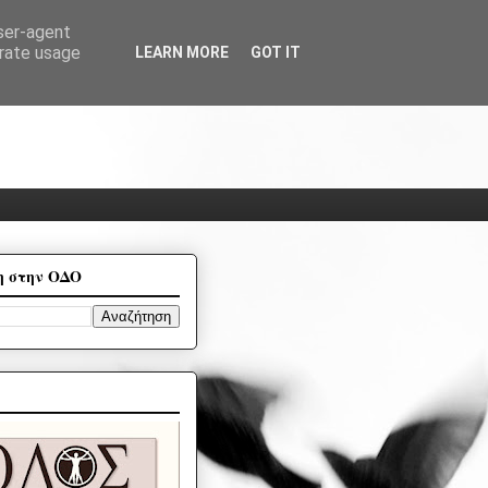
user-agent
erate usage
LEARN MORE
GOT IT
η στην ΟΔΟ