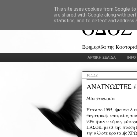
This site uses cookies from Google to d
are shared with Google along with perf
ΟΔΟΣ
statistics, and to detect and address 
Εφημερίδα της Καστοριάς
ΑΡΧΙΚΗ ΣΕΛΙΔΑ
INFO
10.1.12
ΑΝΑΓΝΩΣΤΕΣ έ
Μία γνωριμία
Ήταν το 1995, ήμουνα διε
θυγατρικής εταιρείας το
90% ήταν ο κύριος μέτοχο
ΠΑΣΟΚ, μετά την πτώση 
της άλλοτε κραταιής ΧΡΩ