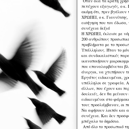
Όταν όλα τα κράτη χρησι
πετύχουν εξαγωγές, ο κ. 
ακόμη ότι, πριν βγάλουν 
ΧΡΩΠΕΙ, ο κ. Γιαννίτσης,
εισήγηση που τον έδωσα, 
συνέχεια δεξιά
Η ΧΡΩΠΕΙ, έκλεισε με νό
200 ανθρώπους προσωπικό
προβλήματα με το προσωπ
Υπάλληλους. Ήταν το μόν
και συνδικαλιστικές παρ
ικανοποιήσουν μικροκομμ
που επαναλαμβάνεται βλα
άνεργοι, να χτυπήσουν τ
Εργάτες ειδικευμένοι, χρ
υπάλληλοι σε γραφεία. Α
άλλων, που έχουν και πε
δουλειές, δεν θα μείνουν
ειδικευμένοι στο φάρμακ
τους προσλάμβαναν, οι π
Να αφήσουν λοιπόν και α
συνέχεια. Και δεν προσφ
μπάχαλο το δημόσιο.
Από όλο το προσωπικό τη