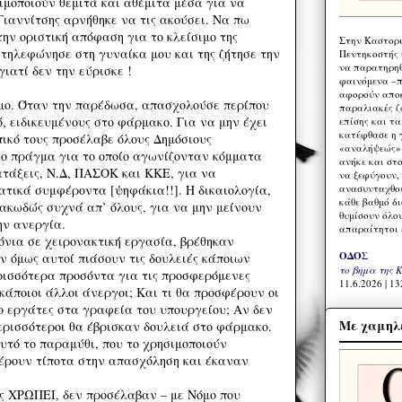
μοποιούν θεμιτά και αθέμιτα μέσα για να
Γιαννίτσης αρνήθηκε να τις ακούσει. Να πω
την οριστική απόφαση για το κλείσιμο της
Στην Καστορι
 τηλεφώνησε στη γυναίκα μου και της ζήτησε την
Πεντηκοστής 
να παρατηρηθ
γιατί δεν την εύρισκε !
φαινόμενα –π
αφορούν αποκ
μο. Όταν την παρέδωσα, απασχολούσε περίπου
παραλιακές ζ
, ειδικευμένους στο φάρμακο. Για να μην έχει
επίσης και τ
κατέφθασε η 
ικό τους προσέλαβε όλους Δημόσιους
«αναλήψεώς» 
ο πράγμα για το οποίο αγωνίζονταν κόμματα
ανήκε και στ
ατάξεις, Ν.Δ, ΠΑΣΟΚ και ΚΚΕ, για να
να ξεφύγουν,
ανασυνταχθού
ατικά συμφέροντα [ψηφάκια!!]. Η δικαιολογία,
κάθε βαθμό δ
κωδώς συχνά απ’ όλους, για να μην μείνουν
θυμίσουν όλο
ην ανεργία.
απαραίτητοι 
όνια σε χειρονακτική εργασία, βρέθηκαν
ΟΔΟΣ
ν όμως αυτοί πιάσουν τις δουλειές κάποιων
το βήμα της 
ρισσότερα προσόντα για τις προσφερόμενες
11.6.2026 | 13
 κάποιοι άλλοι άνεργοι; Και τι θα προσφέρουν οι
ο εργάτες στα γραφεία του υπουργείου; Αν δεν
Με χαμηλέ
ερισσότεροι θα έβρισκαν δουλειά στο φάρμακο.
υτό το παραμύθι, που το χρησιμοποιούν
έρουν τίποτα στην απασχόληση και έκαναν
ς ΧΡΩΠΕΙ, δεν προσέλαβαν – με Νόμο που