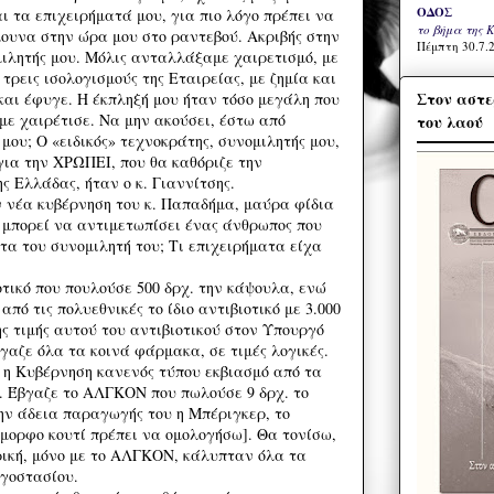
ΟΔΟΣ
ι τα επιχειρήματά μου, για πιο λόγο πρέπει να
το βήμα της 
μουνα στην ώρα μου στο ραντεβού. Ακριβής στην
Πέμπτη 30.7.2
μιλητής μου. Μόλις ανταλλάξαμε χαιρετισμό, με
τρεις ισολογισμούς της Εταιρείας, με ζημία και
Στον αστε
 και έφυγε. Η έκπληξή μου ήταν τόσο μεγάλη που
με χαιρέτισε. Να μην ακούσει, έστω από
του λαού
μου; Ο «ειδικός» τεχνοκράτης, συνομιλητής μου,
για την ΧΡΩΠΕΙ, που θα καθόριζε την
ς Ελλάδας, ήταν ο κ. Γιαννίτσης.
 νέα κυβέρνηση του κ. Παπαδήμα, μαύρα φίδια
 μπορεί να αντιμετωπίσει ένας άνθρωπος που
τα του συνομιλητή του; Τι επιχειρήματα είχα
τικό που πουλούσε 500 δρχ. την κάψουλα, ενώ
πό τις πολυεθνικές το ίδιο αντιβιοτικό με 3.000
ς τιμής αυτού του αντιβιοτικού στον Υπουργό
γαζε όλα τα κοινά φάρμακα, σε τιμές λογικές.
 η Κυβέρνηση κανενός τύπου εκβιασμό από τα
. Έβγαζε το ΑΛΓΚΟΝ που πωλούσε 9 δρχ. το
την άδεια παραγωγής του η Μπέριγκερ, το
όμορφο κουτί πρέπει να ομολογήσω]. Θα τονίσω,
ρική, μόνο με το ΑΛΓΚΟΝ, κάλυπταν όλα τα
ργοστασίου.