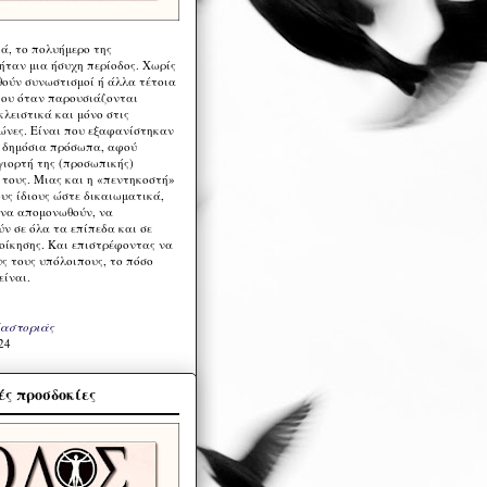
ά, το πολυήμερο της
ήταν μια ήσυχη περίοδος. Χωρίς
ούν συνωστισμοί ή άλλα τέτοια
ου όταν παρουσιάζονται
λειστικά και μόνο στις
ώνες. Είναι που εξαφανίστηκαν
α δημόσια πρόσωπα, αφού
γιορτή της (προσωπικής)
τους. Μιας και η «πεντηκοστή»
ους ίδιους ώστε δικαιωματικά,
 να απομονωθούν, να
ν σε όλα τα επίπεδα και σε
ιοίκησης. Και επιστρέφοντας να
υς τους υπόλοιπους, το πόσο
είναι.
Καστοριάς
24
ς προσδοκίες