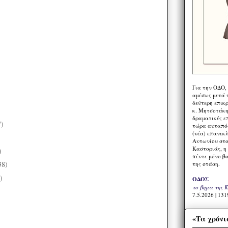
Για την ΟΔΟ,
αμέσως μετά τ
δεύτερη επικ
κ. Μητσοτάκη,
δραματικές ε
7)
τώρα αυταπόδ
(νέα) επανεκ
)
Αντωνίου στο
Καστοριάς, η
)
πέντε μόνο β
38)
της στάση.
)
ΟΔΟΣ
το βήμα της 
7.5.2026 | 131
«Τα χρόνι