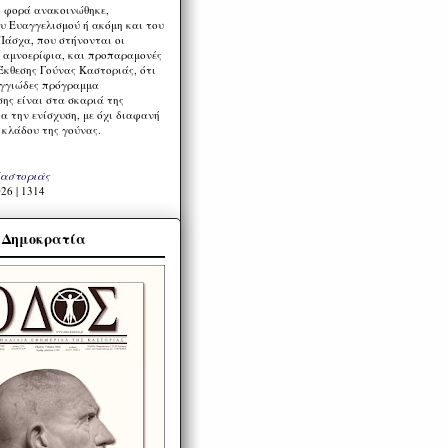
η φορά ανακοινώθηκε,
υ Ευαγγελισμού ή ακόμη και του
Πάσχα, που στήνονται οι
α αμνοερίφια, και προπαραμονές
Έκθεσης Γούνας Καστοριάς, ότι
ιγγιώδες πρόγραμμα
ης είναι στα σκαριά της
α την ενίσχυση, με όχι διαφανή
 κλάδου της γούνας.
Καστοριάς
26 | 1314
α Δημοκρατία