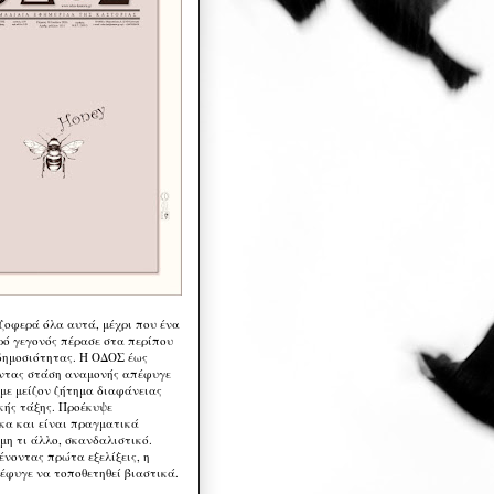
 ζοφερά όλα αυτά, μέχρι που ένα
ρό γεγονός πέρασε στα περίπου
δημοσιότητας. Η ΟΔΟΣ έως
ντας στάση αναμονής απέφυγε
 με μείζον ζήτημα διαφάνειας
κής τάξης. Προέκυψε
κα και είναι πραγματικά
μη τι άλλο, σκανδαλιστικό.
ένοντας πρώτα εξελίξεις, η
έφυγε να τοποθετηθεί βιαστικά.