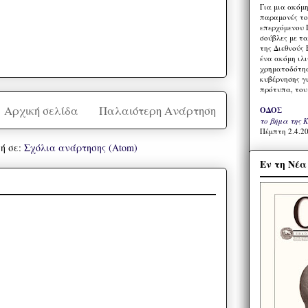
Για μια ακόμ
παραμονές το
επερχόμενου 
σούβλες με τ
της Διεθνούς 
ένα ακόμη ιλ
χρηματοδότησ
κυβέρνησης γι
πρότυπα, του
Αρχική σελίδα
Παλαιότερη Ανάρτηση
ΟΔΟΣ
το βήμα της 
Πέμπτη 2.4.20
ή σε:
Σχόλια ανάρτησης (Atom)
Εν τη Νέ