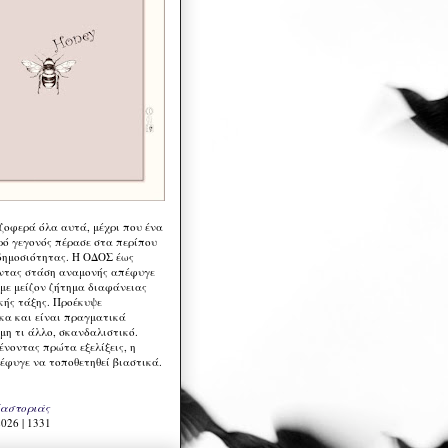
 ζοφερά όλα αυτά, μέχρι που ένα
ρό γεγονός πέρασε στα περίπου
δημοσιότητας. Η ΟΔΟΣ έως
ντας στάση αναμονής απέφυγε
 με μείζον ζήτημα διαφάνειας
κής τάξης. Προέκυψε
κα και είναι πραγματικά
μη τι άλλο, σκανδαλιστικό.
ένοντας πρώτα εξελίξεις, η
έφυγε να τοποθετηθεί βιαστικά.
Καστοριάς
026 | 1331