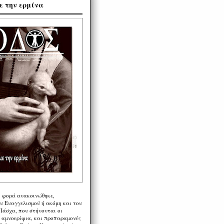
ε την ερμίνα
η φορά ανακοινώθηκε,
υ Ευαγγελισμού ή ακόμη και του
Πάσχα, που στήνονται οι
α αμνοερίφια, και προπαραμονές