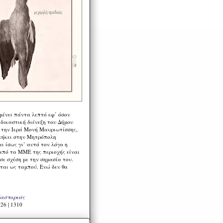
μένει πάντα λεπτό εφ’ όσον
 δικαστική διένεξη του Δήμου
 την Ιερά Μονή Μαυριωτίσσης,
νήκει στην Μητρόπολη
ι ίσως γι’ αυτό τον λόγο η
από τα ΜΜΕ της περιοχής είναι
σε σχέση με την σημασία του.
ται ως ταμπού. Ενώ δεν θα
Καστοριάς
26 | 1310