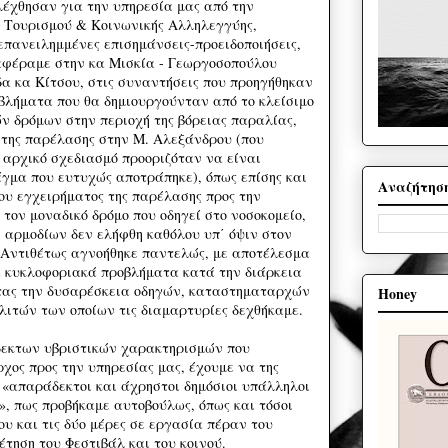
έχθησαν για την υπηρεσία μας από την
 Τουρισμού & Κοινωνικής Αλληλεγγύης,
επανειλημμένες επισημάνσεις-προειδοποιήσεις,
αφέραμε στην κα Μισκία - Γεωργοσοπούλου
δα κα Κίτσου, στις συναντήσεις που προηγήθηκαν
οβλήματα που θα δημιουργούνταν από το κλείσιμο
 δρόμων στην περιοχή της βόρειας παραλίας,
 της παρέλασης στην Μ. Αλεξάνδρου (που
αρχικό σχεδιασμό προοριζόταν να είναι
άγμα που ευτυχώς αποτράπηκε), όπως επίσης και
Αναζήτησ
ου εγχειρήματος της παρέλασης προς την
τον μοναδικό δρόμο που οδηγεί στο νοσοκομείο,
ν αρμοδίων δεν ελήφθη καθόλου υπ΄ όψιν στον
 Αντιθέτως αγνοήθηκε παντελώς, με αποτέλεσμα
α κυκλοφοριακά προβλήματα κατά την διάρκεια
τας την δυσαρέσκεια οδηγών, καταστηματαρχών
Honey
ολιτών των οποίων τις διαμαρτυρίες δεχθήκαμε.
εκτων υβριστικών χαρακτηρισμών που
χος προς την υπηρεσίας μας, έχουμε να της
 «απαράδεκτοι και άχρηστοι δημόσιοι υπάλληλοι
», πως προβήκαμε αυτοβούλως, όπως και τόσοι
υ και τις δύο μέρες σε εργασία πέραν του
τηση του Φεστιβάλ και του κοινού.