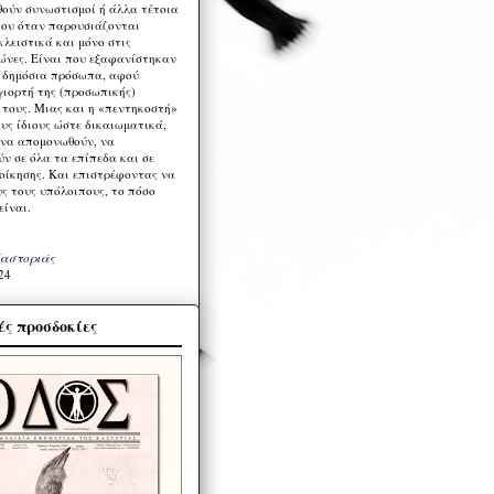
ούν συνωστισμοί ή άλλα τέτοια
ου όταν παρουσιάζονται
λειστικά και μόνο στις
ώνες. Είναι που εξαφανίστηκαν
α δημόσια πρόσωπα, αφού
γιορτή της (προσωπικής)
τους. Μιας και η «πεντηκοστή»
ους ίδιους ώστε δικαιωματικά,
 να απομονωθούν, να
ν σε όλα τα επίπεδα και σε
ιοίκησης. Και επιστρέφοντας να
υς τους υπόλοιπους, το πόσο
είναι.
Καστοριάς
24
ς προσδοκίες