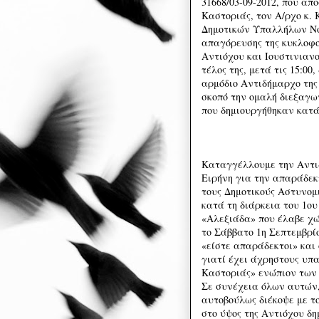
31668/03-09-2012, που απ
Καστοριάς, τον Α/ρχο κ.
Δημοτικών Υπαλλήλων Νο
απαγόρευσης της κυκλοφο
Αντιόχου και Ιουστινιανο
τέλος της, μετά τις 15:00
αρμόδιο Αντιδήμαρχο της
σκοπό την ομαλή διεξαγω
που δημιουργήθηκαν κατά
Καταγγέλλουμε την Αντι
Ειρήνη για την απαράδεκ
τους Δημοτικούς Αστυνομ
κατά τη διάρκεια του 1ο
«Αλεξιάδα» που έλαβε χώ
το Σάββατο 1η Σεπτεμβρίο
«είστε απαράδεκτοι» και 
γιατί έχει άχρηστους υπ
Καστοριάς» ενώπιον των 
Σε συνέχεια όλων αυτών, 
αυτοβούλως διέκοψε με το
στο ύψος της Αντιόχου δ