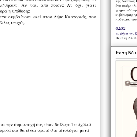
της Διεθνούς 
λήθηκαν;; Αν ναι, από ποιον;; Αν όχι, γιατί
ένα ακόμη ιλ
χρηματοδότησ
ορα η υπόθεση;;
κυβέρνησης γι
τα συμβαίνουν εκεί στον Δήμο Καστοριάς, που
πρότυπα, του
λλες εποχές.
ΟΔΟΣ
το βήμα της 
Πέμπτη 2.4.20
Εν τη Νέ
ια την συμμετοχή σας στον διάλογο.Το σχόλιό
ρινά και θα είναι ορατό στο ιστολόγιο, μετά