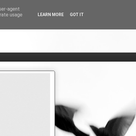
user-agent
erate usage
LEARN MORE
GOT IT