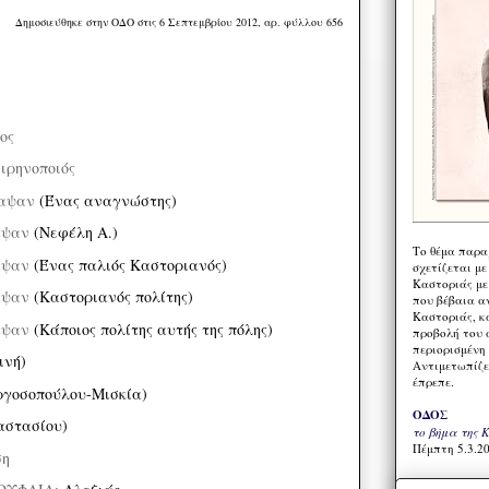
Δημοσιεύθηκε στην ΟΔΟ στις 6 Σεπτεμβρίου 2012, αρ. φύλλου 656
δος
ειρηνοποιός
αψαν
(Ένας αναγνώστης)
αψαν
(Νεφέλη Α.)
Το θέμα παρα
αψαν
(Ένας παλιός Καστοριανός)
σχετίζεται με
Καστοριάς με
αψαν
(Καστοριανός πολίτης)
που βέβαια α
Καστοριάς, κα
αψαν
(Κάποιος πολίτης αυτής της πόλης)
προβολή του 
περιορισμένη 
ινή)
Αντιμετωπίζε
έπρεπε.
ργοσοπούλου-Μισκία)
ΟΔΟΣ
αστασίου)
το βήμα της 
Πέμπτη 5.3.20
ση