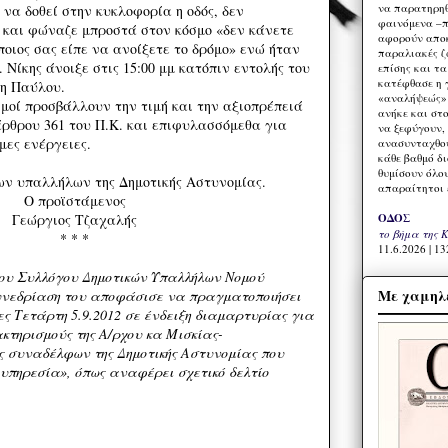
να παρατηρηθ
 να δοθεί στην κυκλοφορία η οδός, δεν
φαινόμενα –π
 και φώναζε μπροστά στον κόσμο «δεν κάνετε
αφορούν αποκ
ποιος σας είπε να ανοίξετε το δρόμο» ενώ ήταν
παραλιακές ζ
 Νίκης άνοιξε στις 15:00 μμ κατόπιν εντολής του
επίσης και τ
κατέφθασε η 
δη Παύλου.
«αναλήψεώς» 
σμοί προσβάλλουν την τιμή και την αξιοπρέπειά
ανήκε και στ
ρθρου 361 του Π.Κ. και επιφυλασσόμεθα για
να ξεφύγουν,
μες ενέργειες.
ανασυνταχθού
κάθε βαθμό δ
θυμίσουν όλο
ων υπαλλήλων της Δημοτικής Αστυνομίας.
απαραίτητοι 
Ο προϊστάμενος
ΟΔΟΣ
Γεώργιος Τζαχαλής
το βήμα της 
* * *
11.6.2026 | 13
 του Συλλόγου Δημοτικών Υπαλλήλων Νομού
Με χαμηλέ
υνεδρίαση του αποφάσισε να πραγματοποιήσει
ς Τετάρτη 5.9.2012 σε ένδειξη διαμαρτυρίας για
κτηρισμούς της Α/ρχου κα Μισκίας-
 συναδέλφων της Δημοτικής Αστυνομίας που
υπηρεσία», όπως αναφέρει σχετικό δελτίο