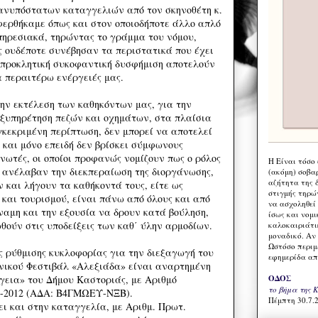
ανυπόστατων καταγγελιών από τον σκηνοθέτη κ.
φερθήκαμε όπως και στον οποιοδήποτε άλλο απλό
πηρεσιακά, τηρώντας το γράμμα του νόμου,
 ουδέποτε συνέβησαν τα περιστατικά που έχει
 προκλητική συκοφαντική δυσφήμιση αποτελούν
 περαιτέρω ενέργειές μας.
την εκτέλεση των καθηκόντων μας, για την
εξυπηρέτηση πεζών και οχημάτων, στα πλαίσια
γκεκριμένη περίπτωση, δεν μπορεί να αποτελεί
 και μόνο επειδή δεν βρίσκει σύμφωνους
νωτές, οι οποίοι προφανώς νομίζουν πως ο ρόλος
Η Eίναι τόσο
ου ανέλαβαν την διεκπεραίωση της διοργάνωσης,
(ακόμη) σοβα
αζήτητα της 
ν και λήγουν τα καθήκοντά τους, είτε ως
στιγμής τηρώ
 και τουρισμού, είναι πάνω από όλους και από
να ασχοληθεί
ύναμη και την εξουσία να δρουν κατά βούληση,
ίσως και νομι
ούν στις υποδείξεις των καθ΄ ύλην αρμοδίων.
καλοκαιριάτι
μοναδικό. Αν 
Ωστόσο περιμ
ρύθμισης κυκλοφορίας για την διεξαγωγή του
εφημερίδα απ
νικού Φεστιβάλ «Αλεξιάδα» είναι αναρτημένη
ΟΔΟΣ
ύγεια» του Δήμου Καστοριάς, με Αριθμό
το βήμα της 
08-2012 (ΑΔΑ: Β4ΓΜΩΕΥ-ΝΞΒ).
Πέμπτη 30.7.2
ι και στην καταγγελία, με Αριθμ. Πρωτ.