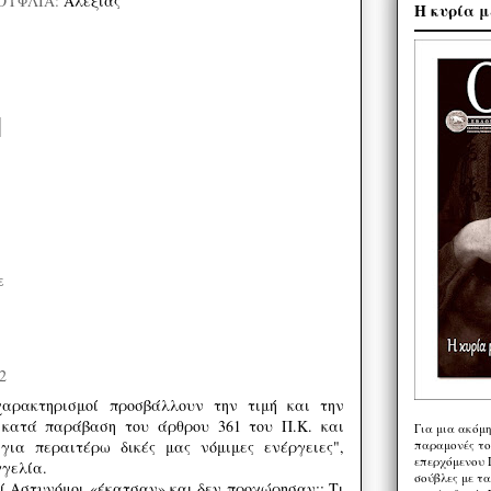
ΟΥΦΛΙΑ:
Αλεξιάς
Η κυρία μ
ε
2
χαρακτηρισμοί προσβάλλουν την τιμή και την
 κατά παράβαση του άρθρου 361 του Π.Κ. και
Για μια ακόμ
παραμονές το
για περαιτέρω δικές μας νόμιμες ενέργειες",
επερχόμενου 
γγελία.
σούβλες με τ
οί Αστυνόμοι «έκατσαν» και δεν προχώρησαν;; Τι