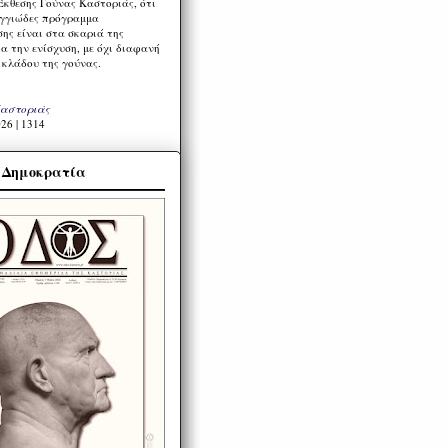
Έκθεσης Γούνας Καστοριάς, ότι
ιγγιώδες πρόγραμμα
ης είναι στα σκαριά της
α την ενίσχυση, με όχι διαφανή
 κλάδου της γούνας.
Καστοριάς
26 | 1314
α Δημοκρατία