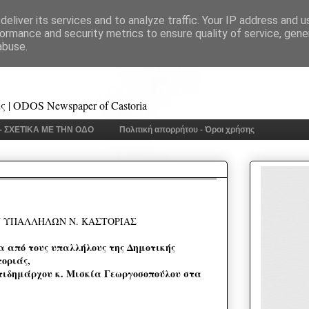
eliver its services and to analyze traffic. Your IP address and 
ormance and security metrics to ensure quality of service, gen
abuse.
 | ODOS Newspaper of Castoria
 - ΣΧΕΤΙΚΑ ΜΕ ΤΗΝ ΟΔΟ
Πολιτική απορρήτου - Όροι χρήσης
 ΥΠΑΛΛΗΛΩΝ Ν. ΚΑΣΤΟΡΙΑΣ
 από τους υπαλλήλους της Δημοτικής
οριάς,
τιδημάρχου κ. Μισκία Γεωργοσοπούλου στα