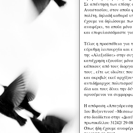
Σε απάντηση των επίσης 
Αναστασίου, στον οποίο 
πολίτη, δηλαδή καθαρά υ
έχουμε να δηλώσουμε πως
αναφέρει, τα οποία μόνο
και επιφυλασσόμαστε για
Τέλος η προσπάθεια για 
εύρυθμη λειτουργία και 
της «Αλεξιάδας» στην συ
κατάχρηση εξουσίας μόνο
κάποιους από τους διοργα
τους , είτε ως ιδιώτες π
και ακριβώς εκεί αρχίζου
αντιδήμαρχος πολιτισμού
όλα και τους δίνει την δ
αρνούμενοι να συμμορφωθ
Η απόφαση «Απαγόρευσης 
1ου Βυζαντινού –Μεσαιω
στο διαδίκτυο στην «Δια
πρωτοκόλλου 31242/ 29-
Όπως ήδη έχουμε αναφέρε