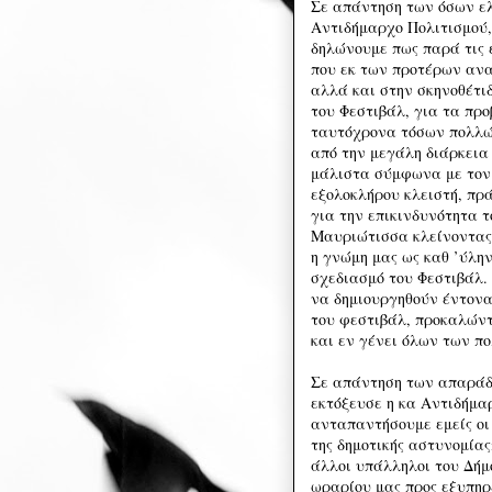
Σε απάντηση των όσων ελ
Αντιδήμαρχο Πολιτισμού,
δηλώνουμε πως παρά τις 
που εκ των προτέρων αν
αλλά και στην σκηνοθέτι
του Φεστιβάλ, για τα πρ
ταυτόχρονα τόσων πολλών
από την μεγάλη διάρκεια
μάλιστα σύμφωνα με τον 
εξολοκλήρου κλειστή, πρ
για την επικινδυνότητα τ
Μαυριώτισσα κλείνοντας 
η γνώμη μας ως καθ ’ύλη
σχεδιασμό του Φεστιβάλ.
να δημιουργηθούν έντον
του φεστιβάλ, προκαλών
και εν γένει όλων των π
Σε απάντηση των απαράδ
εκτόξευσε η κα Αντιδήμαρ
ανταπαντήσουμε εμείς οι
της δημοτικής αστυνομίας
άλλοι υπάλληλοι του Δήμο
ωραρίου μας προς εξυπηρέ