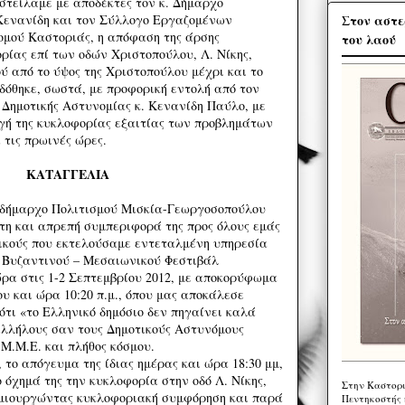
οστείλαμε με αποδέκτες τον κ. Δήμαρχο
Στον αστε
 Κενανίδη και τον Σύλλογο Εργαζομένων
μού Καστοριάς, η απόφαση της άρσης
του λαού
ρίας επί των οδών Χριστοπούλου, Λ. Νίκης,
ύ από το ύψος της Χριστοπούλου μέχρι και το
, δόθηκε, σωστά, με προφορική εντολή από τον
 Δημοτικής Αστυνομίας κ. Κενανίδη Παύλο, με
γή της κυκλοφορίας εξαιτίας των προβλημάτων
 τις πρωινές ώρες.
ΚΑΤΑΓΓΕΛΙΑ
δήμαρχο Πολιτισμού Μισκία-Γεωργοσοπούλου
τη και απρεπή συμπεριφορά της προς όλους εμάς
ικούς που εκτελούσαμε εντεταλμένη υπηρεσία
υ Βυζαντινού – Μεσαιωνικού Φεστιβάλ
ρα στις 1-2 Σεπτεμβρίου 2012, με αποκορύφωμα
υ και ώρα 10:20 π.μ., όπου μας αποκάλεσε
ότι «το Ελληνικό δημόσιο δεν πηγαίνει καλά
αλλήλους σαν τους Δημοτικούς Αστυνόμους
Μ.Μ.Ε. και πλήθος κόσμου.
το απόγευμα της ίδιας ημέρας και ώρα 18:30 μμ,
 όχημά της την κυκλοφορία στην οδό Λ. Νίκης,
Στην Καστορι
ημιουργώντας κυκλοφοριακή συμφόρηση και παρά
Πεντηκοστής 