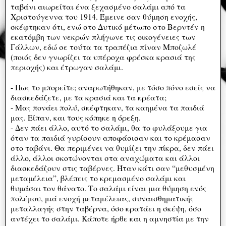
ταβάνι αιωρείται ένα ξεχασμένο σαλάμι από τα
Χριστούγεννα του 1914. Έμεινε σαν θύμηση ενοχής,
σκέφτηκαν ότι, ενώ στο Δυτικό μέτωπο στο Βερντέν η
εκατόμβη των νεκρών πλήγωνε τις οικογένειες των
Γάλλων, εδώ σε τούτα τα τραπέζια πίναν Μποζωλέ
(ποιός δεν γνωρίζει τα υπέροχα φρέσκα κρασιά της
περιοχής) και έτρωγαν σαλάμι.
- Πως το μπορείτε; αναρωτήθηκαν, με τόσο πόνο εσείς να
διασκεδάζετε, με τα κρασιά και τα κρέατα;
- Μας πονάει πολύ, σκέφτηκαν, τα καημένα τα παιδιά
μας. Είπαν, και τους κόπηκε η όρεξη.
- Δεν πάει άλλο, αυτό το σαλάμι, θα το φυλάξουμε για
όταν τα παιδιά γυρίσουν αποφάσισαν και το κρέμασαν
στο ταβάνι. Θα περιμένει να θυμίζει την πίκρα, δεν πάει
άλλο, άλλοι σκοτώνονται στα αναχώματα και άλλοι
διασκεδάζουν στις ταβέρνες. Ήταν κάτι σαν “μεθυσμένη
μεταμέλεια”, βλέπεις το κρεμασμένο σαλάμι και
θυμάσαι τον θάνατο. Το σαλάμι είναι μια θύμηση ενός
πολέμου, μιά ενοχή μεταμέλειας, συναισθηματικής
μεταλλαγής στην ταβέρνα, όσο κρατάει η σκέψη, όσο
αντέχει το σαλάμι. Κάποτε ήρθε και η αμνηστία με την