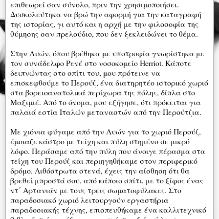
επιθεωρεί σαν σύνολο, πριν την χρησιμοποιήσει.
Δυσκολεύτηκα να βρώ την αφορμή για την καταγραφή
της ιστορίας, γι αυτό και η αρχή με την φιλοσοφία της
θύμησης σαν πρελούδιο, που δεν ξεκλειδώνει το θέμα.
Στην Λυών, όπου βρέθηκα με υποτροφία γνωρίστηκα με
τον συνάδελφο Ρενέ στο νοσοκομείο Ηerriot. Κάποτε
δειπνώντας στο σπίτι του, μου πρότεινε να
επισκεφθούμε το Περούζ, ένα διατηρητέο ιστορικό χωριό
στα βορειοανατολικά περίχωρα της πόλης, δίπλα στο
Μαξιμιέ. Από το όνομα, μου εξήγησε, ότι πρόκειται για
παλαιά εστία Ιταλών μεταναστών από την Περούτζια.
Με χιόνια φύγαμε από την Λυών για το χωριό Περούζ,
έμοιαζε κάστρο με τείχη και πύλη στημένο σε μικρό
λόφο. Περάσαμε από την πύλη που άνοιγε πέρασμα στα
τείχη του Περούζ και περιηγηθήκαμε στον περιφερικό
δρόμο. Λιθόστρωτα στενά, έχεις την αίσθηση ότι θα
βρεθεί μπροστά σου, από κάποιο σπίτι, με το ξίφος ένας
ντ΄ Αρτανιάν με τους τρεις σωματοφύλακες. Στο
παραδοσιακό χωριό λειτουργούν εργαστήρια
παραδοσιακής τέχνης, επισπευθήκαμε ένα καλλιτεχνικό