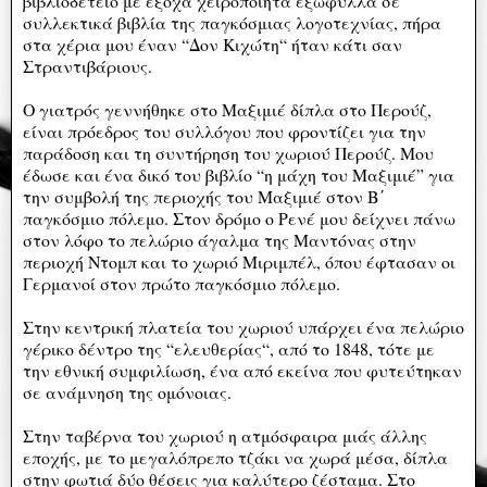
βιβλιοδετείο με έξοχα χειροποίητα εξώφυλλα σε
συλλεκτικά βιβλία της παγκόσμιας λογοτεχνίας, πήρα
στα χέρια μου έναν “Δον Κιχώτη“ ήταν κάτι σαν
Στραντιβάριους.
Ο γιατρός γεννήθηκε στο Μαξιμιέ δίπλα στο Περούζ,
είναι πρόεδρος του συλλόγου που φροντίζει για την
παράδοση και τη συντήρηση του χωριού Περούζ. Μου
έδωσε και ένα δικό του βιβλίο “η μάχη του Μαξιμιέ” για
την συμβολή της περιοχής του Μαξιμιέ στον Β΄
παγκόσμιο πόλεμο. Στον δρόμο ο Ρενέ μου δείχνει πάνω
στον λόφο το πελώριο άγαλμα της Μαντόνας στην
περιοχή Ντομπ και το χωριό Μιριμπέλ, όπου έφτασαν οι
Γερμανοί στον πρώτο παγκόσμιο πόλεμο.
Στην κεντρική πλατεία του χωριού υπάρχει ένα πελώριο
γέρικο δέντρο της “ελευθερίας“, από το 1848, τότε με
την εθνική συμφιλίωση, ένα από εκείνα που φυτεύτηκαν
σε ανάμνηση της ομόνοιας.
Στην ταβέρνα του χωριού η ατμόσφαιρα μιάς άλλης
εποχής, με το μεγαλόπρεπο τζάκι να χωρά μέσα, δίπλα
στην φωτιά δύο θέσεις για καλύτερο ζέσταμα. Στο