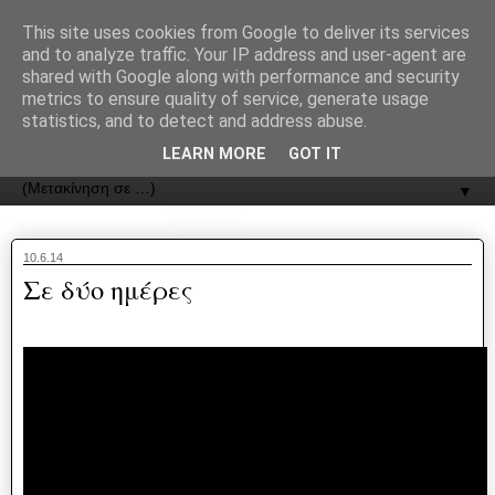
recJPp8XvMXop0y2Y7vHbTA_Phw
This site uses cookies from Google to deliver its services
and to analyze traffic. Your IP address and user-agent are
ΟΔΟΣ
shared with Google along with performance and security
metrics to ensure quality of service, generate usage
statistics, and to detect and address abuse.
Εφημερίδα της Καστοριάς | ODOS Newspaper of Castoria
LEARN MORE
GOT IT
▼
10.6.14
Σε δύο ημέρες