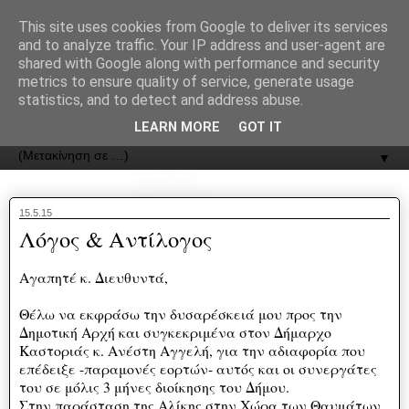
recJPp8XvMXop0y2Y7vHbTA_Phw
This site uses cookies from Google to deliver its services
and to analyze traffic. Your IP address and user-agent are
ΟΔΟΣ
shared with Google along with performance and security
metrics to ensure quality of service, generate usage
statistics, and to detect and address abuse.
Εφημερίδα της Καστοριάς | ODOS Newspaper of Castoria
LEARN MORE
GOT IT
▼
15.5.15
Λόγος & Αντίλογος
Αγαπητέ κ. Διευθυντά,
Θέλω να εκφράσω την δυσαρέσκειά μου προς την
Δημοτική Αρχή και συγκεκριμένα στον Δήμαρχο
Καστοριάς κ. Ανέστη Αγγελή, για την αδιαφορία που
επέδειξε -παραμονές εορτών- αυτός και οι συνεργάτες
του σε μόλις 3 μήνες διοίκησης του Δήμου.
Στην παράσταση της Αλίκης στην Χώρα των Θαυμάτων,