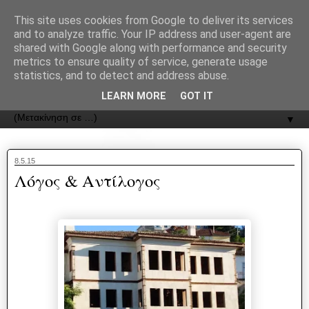
recJPp8XvMXop0y2Y7vHbTA_Phw
This site uses cookies from Google to deliver its services
and to analyze traffic. Your IP address and user-agent are
ΟΔΟΣ
shared with Google along with performance and security
metrics to ensure quality of service, generate usage
statistics, and to detect and address abuse.
Εφημερίδα της Καστοριάς | ODOS Newspaper of Castoria
LEARN MORE
GOT IT
▼
8.5.15
Λόγος & Αντίλογος