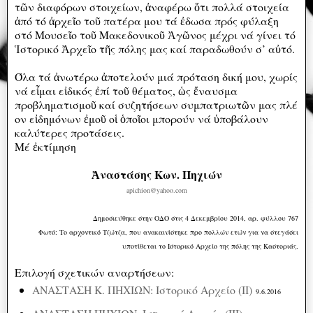
τῶν διαφόρων στοιχείων, ἀναφέρω ὅτι πολλά στοιχεία
ἀπό τό ἀρχεῖο τοῦ πατέρα μου τά ἐδωσα πρός φύλαξη
στό Μουσεῖο τοῦ Μακεδονικοῦ Ἀγῶνος μέχρι νά γίνει τό
Ἱστορικό Ἀρχεῖο τῆς πόλης μας καί παραδωθούν σ’ αὐτό.
Όλα τά ἀνωτέρω ἀποτελούν μιά πρόταση δική μου, χωρίς
νά εἶμαι εἰδικός ἐπί τοῦ θέματος, ὡς ἔναυσμα
προβληματισμοῦ καί συζητήσεων συμπατριωτῶν μας πλέ
ον εἰδημόνων ἐμοῦ οἱ ὁποῖοι μπορούν νά ὑποβάλουν
καλύτερες προτάσεις.
Μέ ἐκτίμηση
Ἀναστάσης Κων. Πηχιών
apichion@yahoo.com
Δημοσιεύθηκε στην ΟΔΟ στις 4 Δεκεμβρίου 2014, αρ. φύλλου 767
Φωτό: Το αρχοντικό Τζώτζα, που ανακαινίστηκε προ πολλών ετών για να στεγάσει
υποτίθεται το Ιστορικό Αρχείο της πόλης της Καστοριάς.
Επιλογή σχετικών αναρτήσεων:
ΑΝΑΣΤΑΣΗ Κ. ΠΗΧΙΩΝ: Ιστορικό Αρχείο (ΙΙ)
9.6.2016