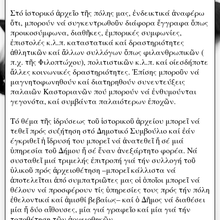
Στό ἱστορικό ἀρχεῖο τῆς πόλης μας, ἐνδεικτικά ἀναφέρω
ὅτι, μπορούν νά συγκεντρωθοῦν διάφορα ἔγγραφα ὅπως
προικοσύμφωνα, διαθῆκες, ἐμπορικές συμφωνίες,
ἐπιστολές κ.λ.π. καταστατικά καί δραστηριότητες
ἀθλητικῶν καί ἄλλων συλλόγων ὅπως φιλανθρωπικῶν (
π.χ. τῆς Φιλοπτώχου), πολιτιστικῶν κ.λ.π. καί οίεσδήποτε
ἄλλες κοινωνικές δραστηριότητες. Ἐπίσης μποροῦν νά
μαγνητοφωνηθούν καί διατηρηθούν συνεντεύξεις
παλαιῶν Καστοριανῶν πού μπορούν νά ἐνθυμούνται
γεγονότα, καί συμβάντα παλαιότερων ἐποχῶν.
Τό θέμα τῆς ἱδρύσεως τοῦ ἱστορικοῦ ἀρχείου μπορεῖ νά
τεθεῖ πρός συζήτηση στό Δημοτικό Συμβούλιο καί ἐάν
έγκριθεῖ ἡ ἵδρυσή του μπορεῖ νά ἀνατεθεῖ ἤ σέ μιά
ὑπηρεσία τοῦ Δήμου ἤ σέ ἕναν ἀνεξάρτητο φορέα. Νά
συσταθεῖ μιά τριμελής ἐπιτροπή γιά τήν συλλογή τοῦ
ὑλικοῦ πρός ἀρχειοθέτηση –μπορεῖ κάλλιστα νά
ἀποτελεῖται ἀπό συμπατριῶτες μας οἱ ὁποῖοι μπορεῖ νά
θέλουν νά προσφέρουν τίς ὑπηρεσίες τους πρός τήν πόλη
ἐθελοντικά καί ἀμισθί βεβαίως– καί ὁ Δῆμος νά διαθέσει
μία ἤ δύο αἴθουσες, μία γιά γραφεῖο καί μία γιά τήν
τοποθέτηση τῶν ἀρχειοθηκῶν.