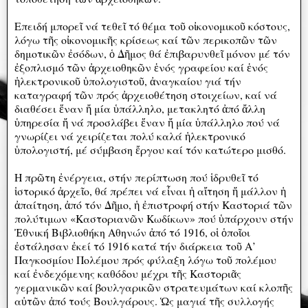
Επειδή μπορεῖ νά τεθεῖ τό θέμα τοῦ οἰκονομικοῦ κόστους,
λόγω τῆς οἰκονομικῆς κρίσεως καί τῶν περικοπῶν τῶν
δημοτικῶν ἐσόδων, ὁ Δῆμος θά ἐπιβαρυνθεῖ μόνον μέ τόν
ἐξοπλισμό τῶν ἀρχειοθηκῶν ἑνός γραφείου καί ἑνός
ἡλεκτρονικοῦ ὑπολογιστοῦ, ἀναγκαίου γιά τήν
καταγραφή τῶν πρός ἀρχειοθέτηση στοιχείων, καί νά
διαθέσει ἕναν ἤ μία ὑπάλληλο, μετακλητό ἀπό ἄλλη
ὑπηρεσία ἤ νά προσλάβει ἕναν ἤ μία ὑπάλληλο πού νά
γνωρίζει νά χειρίζεται πολύ καλά ἡλεκτρονικό
ὑπολογιστή, μέ σύμβαση ἔργου καί τόν κατώτερο μισθό.
Η πρῶτη ἐνέργεια, στήν περίπτωση πού ἱδρυθεῖ τό
ἱστορικό ἀρχεῖο, θά πρέπει νά εἶναι ἡ αἴτηση ἤ μάλλον ἡ
ἀπαίτηση, ἀπό τόν Δῆμο, ἡ ἐπιστροφή στήν Καστοριά τῶν
πολύτιμων «Καστοριανῶν Κωδίκων» πού ὑπάρχουν στήν
Ἐθνική Βιβλιοθήκη Αθηνών ἀπό τό 1916, οἱ ὁποῖοι
ἐστάλησαν ἐκεί τό 1916 κατά τήν διάρκεια τοῦ Α’
Παγκοσμίου Πολέμου πρός φύλαξη λόγω τοῦ πολέμου
καί ἐνδεχόμενης καθόδου μέχρι τῆς Καστοριᾶς
γερμανικῶν καί βουλγαρικῶν στρατευμάτων καί κλοπῆς
αὐτῶν ἀπό τούς Βουλγάρους. Ὡς μαγιά τῆς συλλογής