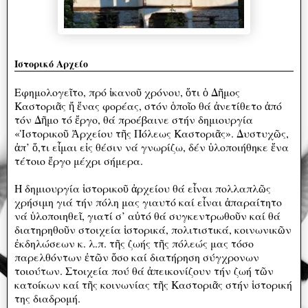
Ιστορικό Αρχείο
Εφημολογεῖτο, πρό ἰκανοῦ χρόνου, ὅτι ὁ Δῆμος
Καστοριᾶς ἤ ἕνας φορέας, στόν ὁποῖο θά ἀνετίθετο ἀπό
τόν Δῆμο τό ἔργο, θά προέβαινε στήν δημιουργία
«Ἱστορικοῦ Ἀρχείου τῆς Πόλεως Καστοριᾶς». Δυστυχῶς,
ἀπ’ ὅ,τι εἶμαι εἰς θέσιν νά γνωρίζω, δέν ὑλοποιήθηκε ἕνα
τέτοιο ἔργο μέχρι σήμερα.
Η δημιουργία ἱστορικοῦ ἀρχείου θά εἶναι πολλαπλῶς
χρήσιμη γιά τήν πόλη μας γιαυτό καί εἶναι ἀπαραίτητο
νά ὑλοποιηθεῖ, γιατί σ’ αὐτό θά συγκεντρωθοῦν καί θά
διατηρηθοῦν στοιχεία ἱστορικά, πολιτιστικά, κοινωνικῶν
ἐκδηλώσεων κ. λ.π. τῆς ζωής τῆς πόλεώς μας τόσο
παρελθόντων ἐτῶν ὅσο καί διατήρηση σύγχρονων
τοιούτων. Στοιχεία πού θά ἀπεικονίζουν τήν ζωή τῶν
κατοίκων καί τῆς κοινωνίας τῆς Καστοριᾶς στήν ἱστορική
της διαδρομή.