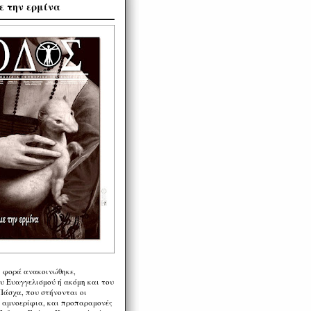
ε την ερμίνα
η φορά ανακοινώθηκε,
υ Ευαγγελισμού ή ακόμη και του
Πάσχα, που στήνονται οι
α αμνοερίφια, και προπαραμονές