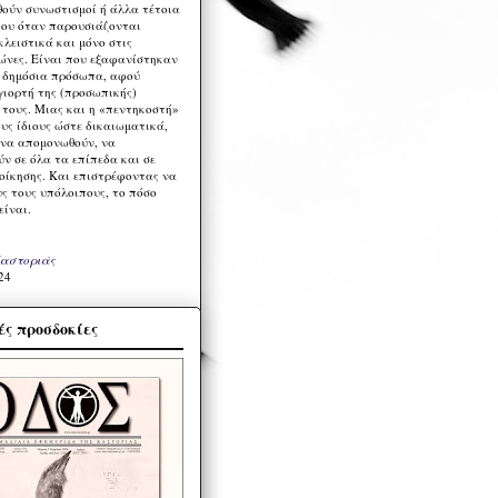
ούν συνωστισμοί ή άλλα τέτοια
ου όταν παρουσιάζονται
λειστικά και μόνο στις
ώνες. Είναι που εξαφανίστηκαν
α δημόσια πρόσωπα, αφού
γιορτή της (προσωπικής)
τους. Μιας και η «πεντηκοστή»
ους ίδιους ώστε δικαιωματικά,
 να απομονωθούν, να
ν σε όλα τα επίπεδα και σε
ιοίκησης. Και επιστρέφοντας να
υς τους υπόλοιπους, το πόσο
είναι.
Καστοριάς
24
ς προσδοκίες