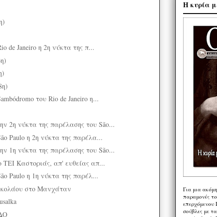
Η κυρία μ
η)
o de Janeiro η 2η νύκτα της π...
6η)
η)
8η)
ambódromo του Rio de Janeiro η...
ν 2η νύκτα της παρέλασης του São...
ão Paulo η 2η νύκτα της παρέλα...
ν 1η νύκτα της παρέλασης του São...
ο ΤΕΙ Καστοριάς, απ' ευθείας απ...
ão Paulo η 1η νύκτα της παρέλ...
Νικολάου στο Μανχάταν
Για μια ακόμ
παραμονές το
salka
επερχόμενου 
σούβλες με τ
ΔΟ