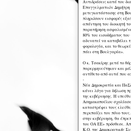
Αντιδράσεις κατά του δι
Επαγγελματιών Δημήτρη Τ
μετεγκατάστασης στη Βο
πληρώσουν εισφορές εξαπ
απάντηση του διοικητή τ
παρατήρηση ασφαλισμένου
80% του εισοδήματος του 
αδυνατεί να καταβάλει τ
φορολογία, και το θεωρεί
πάει στη Βουλγαρία».
Ο κ. Τσακίρης μετά το θό
παρερμηνεύτηκαν και μάλ
αντίθετο από αυτά που α
-
Νέα Δημοκρατία και ΠαΣο
κάνει λόγο για δήλωση πρ
της κυβέρνησης. Η υπεύθ
Ασημακοπούλου σχολίασε 
καταστρέφει τους ελεύθερ
περιπαίζει τον πόνο τους
στην κυβέρνηση, θα έπρεπ
του ΟΑ ΕΕ» πρόσθεσε. Απ
Κ.Ο. της Δημοκρατικής Σ