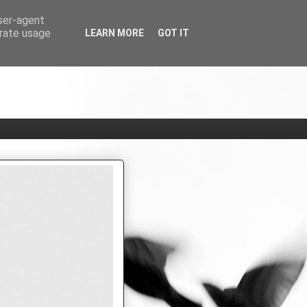
user-agent
erate usage
LEARN MORE
GOT IT