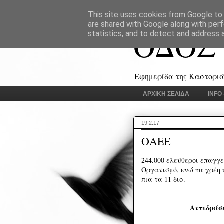
This site uses cookies from Google to d
are shared with Google along with perf
ΟΔΟΣ
statistics, and to detect and address 
Εφημερίδα της Καστοριάς
ΑΡΧΙΚΗ ΣΕΛΙΔΑ
INFO
19.2.17
ΟΑΕΕ
244.000 ελεύθεροι επαγγ
Οργανισμό, ενώ τα χρέη 
πια τα 11 δισ.
Αντιδράσε