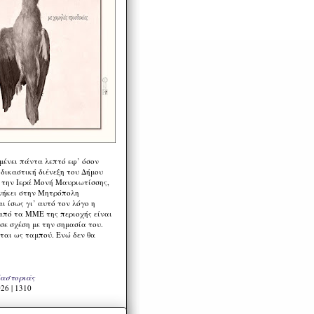
μένει πάντα λεπτό εφ’ όσον
 δικαστική διένεξη του Δήμου
 την Ιερά Μονή Μαυριωτίσσης,
νήκει στην Μητρόπολη
ι ίσως γι’ αυτό τον λόγο η
από τα ΜΜΕ της περιοχής είναι
σε σχέση με την σημασία του.
ται ως ταμπού. Ενώ δεν θα
Καστοριάς
26 | 1310