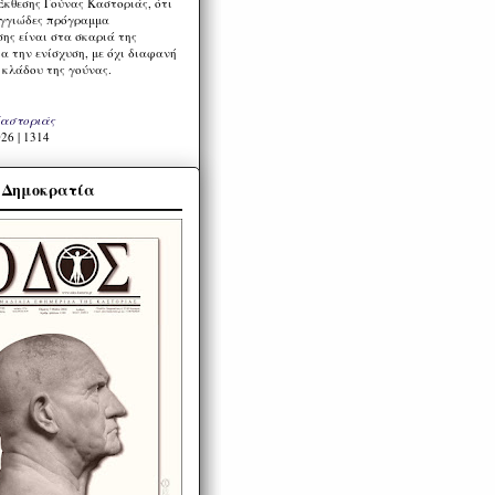
Έκθεσης Γούνας Καστοριάς, ότι
ιγγιώδες πρόγραμμα
ης είναι στα σκαριά της
α την ενίσχυση, με όχι διαφανή
 κλάδου της γούνας.
Καστοριάς
26 | 1314
α Δημοκρατία