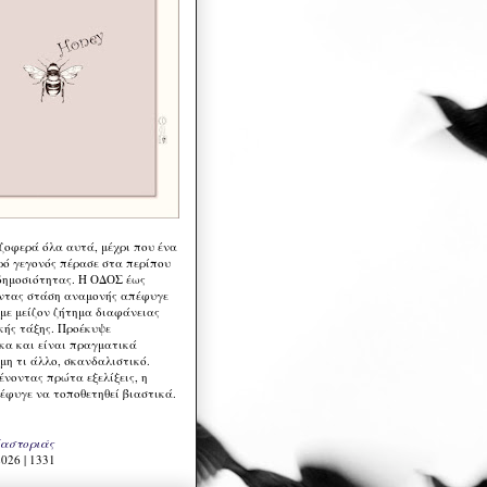
 ζοφερά όλα αυτά, μέχρι που ένα
ρό γεγονός πέρασε στα περίπου
δημοσιότητας. Η ΟΔΟΣ έως
ντας στάση αναμονής απέφυγε
 με μείζον ζήτημα διαφάνειας
κής τάξης. Προέκυψε
κα και είναι πραγματικά
μη τι άλλο, σκανδαλιστικό.
ένοντας πρώτα εξελίξεις, η
έφυγε να τοποθετηθεί βιαστικά.
Καστοριάς
026 | 1331