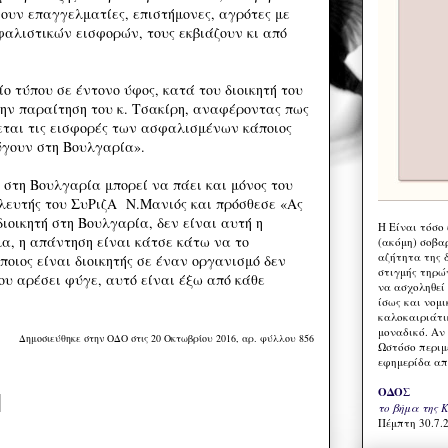
ουν επαγγελματίες, επιστήμονες, αγρότες με
αλιστικών εισφορών, τους εκβιάζουν κι από
ο τύπου σε έντονο ύφος, κατά του διοικητή του
την παραίτηση του κ. Τσακίρη, αναφέροντας πως
ζεται τις εισφορές των ασφαλισμένων κάποιος
ύγουν στη Βουλγαρία».
 στη Βουλγαρία μπορεί να πάει και μόνος του
υλευτής του ΣυΡιζΑ Ν.Μανιός και πρόσθεσε «Ας
διοικητή στη Βουλγαρία, δεν είναι αυτή η
Η Eίναι τόσο
α, η απάντηση είναι κάτσε κάτω να το
(ακόμη) σοβα
αζήτητα της 
οιος είναι διοικητής σε έναν οργανισμό δεν
στιγμής τηρώ
ου αρέσει φύγε, αυτό είναι έξω από κάθε
να ασχοληθεί
ίσως και νομι
καλοκαιριάτι
μοναδικό. Αν 
Δημοσιεύθηκε στην ΟΔΟ στις 20 Οκτωβρίου 2016, αρ. φύλλου 856
Ωστόσο περιμ
εφημερίδα απ
ΟΔΟΣ
το βήμα της 
Πέμπτη 30.7.2