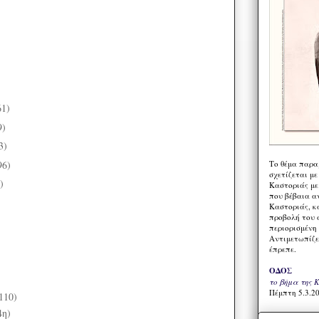
61)
9)
3)
96)
Το θέμα παρα
σχετίζεται με
)
Καστοριάς με
που βέβαια α
Καστοριάς, κα
προβολή του 
περιορισμένη 
Αντιμετωπίζε
έπρεπε.
ΟΔΟΣ
το βήμα της 
Πέμπτη 5.3.20
110)
4η)