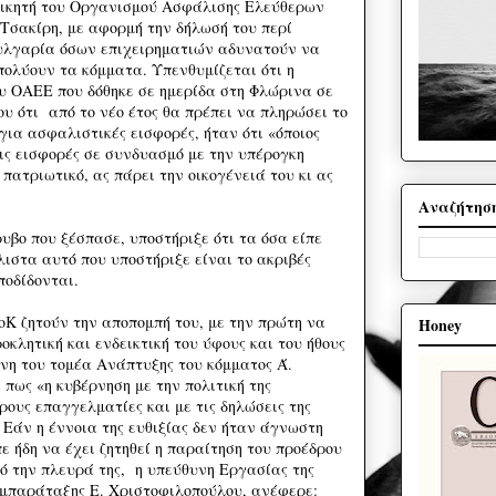
οικητή του Οργανισμού Ασφάλισης Ελεύθερων
σακίρη, με αφορμή την δήλωσή του περί
υλγαρία όσων επιχειρηματιών αδυνατούν να
ολύουν τα κόμματα. Υπενθυμίζεται ότι η
ου ΟΑΕΕ που δόθηκε σε ημερίδα στη Φλώρινα σε
 ότι από το νέο έτος θα πρέπει να πληρώσει το
για ασφαλιστικές εισφορές, ήταν ότι «όποιος
ις εισφορές σε συνδυασμό με την υπέρογκη
 πατριωτικό, ας πάρει την οικογένειά του κι ας
Αναζήτησ
ρυβο που ξέσπασε, υποστήριξε ότι τα όσα είπε
ιστα αυτό που υποστήριξε είναι το ακριβές
ποδίδονται.
Κ ζητούν την αποπομπή του, με την πρώτη να
Honey
οκλητική και ενδεικτική του ύφους και του ήθους
υνη του τομέα Ανάπτυξης του κόμματος Ά.
πως «η κυβέρνηση με την πολιτική της
ους επαγγελματίες και με τις δηλώσεις της
. Εάν η έννοια της ευθιξίας δεν ήταν άγνωστη
ε ήδη να έχει ζητηθεί η παραίτηση του προέδρου
ό την πλευρά της, η υπεύθυνη Εργασίας της
υμπαράταξης Ε. Χριστοφιλοπούλου, ανέφερε: