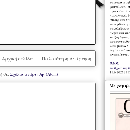
να παρατηρηθ
φαινόμενα –π
αφορούν αποκ
παραλιακές ζ
επίσης και τ
κατέφθασε η 
«αναλήψεώς» 
ανήκε και στ
να ξεφύγουν,
ανασυνταχθού
κάθε βαθμό δ
θυμίσουν όλο
απαραίτητοι 
Αρχική σελίδα
Παλαιότερη Ανάρτηση
ΟΔΟΣ
το βήμα της 
11.6.2026 | 13
ή σε:
Σχόλια ανάρτησης (Atom)
Με χαμηλέ