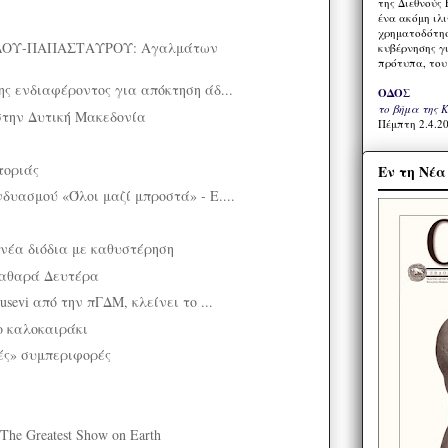
της Διεθνούς 
ένα ακόμη ιλ
χρηματοδότησ
ΔΟΥ-ΠΑΠΑΣΤΑΥΡΟΥ: Αγαλμάτων
κυβέρνησης γι
πρότυπα, του
ς ενδιαφέροντος για απόκτηση άδ...
ΟΔΟΣ
το βήμα της 
στην Δυτική Μακεδονία
Πέμπτη 2.4.20
τοριάς
Εν τη Νέ
δυασμού «Όλοι μαζί μπροστά» - Ε....
 νέα διόδια με καθυστέρηση
αθαρά Δευτέρα
sevi από την πΓΔΜ, κλείνει το ...
ο καλοκαιράκι
ές» συμπεριφορές
 The Greatest Show on Earth