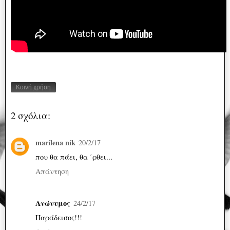
Κοινή χρήση
2 σχόλια:
marilena nik
20/2/17
που θα πάει, θα ΄ρθει...
Απάντηση
Ανώνυμος
24/2/17
Παράδεισος!!!