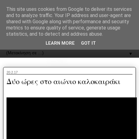
recJPp8XvMXop0y2Y7vHbTA_Phw
This site uses cookies from Google to deliver its services
and to analyze traffic. Your IP address and user-agent are
ΟΔΟΣ
shared with Google along with performance and security
metrics to ensure quality of service, generate usage
statistics, and to detect and address abuse.
Εφημερίδα της Καστοριάς | ODOS Newspaper of Castoria
LEARN MORE
GOT IT
▼
20.2.17
Δύο ώρες στο αιώνιο καλοκαιράκι