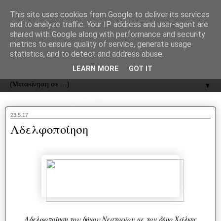
recJPp8XvMXop0y2Y7vHbTA_Phw
This site uses cookies from Google to deliver its services
and to analyze traffic. Your IP address and user-agent are
ΟΔΟΣ
shared with Google along with performance and security
metrics to ensure quality of service, generate usage
statistics, and to detect and address abuse.
Εφημερίδα της Καστοριάς | ODOS Newspaper of Castoria
LEARN MORE
GOT IT
▼
23.5.17
Αδελφοποίηση
Αδελφοποίηση του δήμου Νεστορίου με τον δήμο Χάλκης