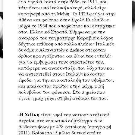
ένα νησάκι κοντά στην Ρόδο, το 1911, που
τότε ήταν υπό Ιταλική κατοχή, αλλά είχε
καταγωγή από τη Μάνη. Το 1929 φεύγει στην
Αθήνα και φοίτησε στην Σχολή Ευελπίδων
μέχρι το 1934 που αποφοίτησε και εντάχτηκε
στον Ελληνικό Στρατό. Σύμφωνα με την
αναφορά του ταγματάρχη Καραβιά ο λόχος
δέχτηκε επίθεση από πολλαπλάσιες Ιταλικές
δυνάμεις Αλπινιστών ο Διάκος στεκόταν
όρθιος κραυγάζοντας και δίνοντας εντολές
για να εμψυχώσει τους στρατιώτες του,
κατάφερε να ανασυντάξει τον λόχο του και
να αντεπιτεθεί στους Ιταλούς κάνοντας
έφοδο, για την ανακατάληψη του υψώματος,
και μπαίνοντας πρώτος στην μάχη, ριπή
πολυβόλου τον φόνευσε. Στο σημείο που
έγινε η μάχη έχει στηθεί ανδριάντας του.
Η Χάλκη
-
είναι νησί του νοτιοανατολικού
Αιγαίου στο νησιωτικό σύμπλεγμα των
Δωδεκανήσων με 478 κατοίκους (απογραφή
2011). Βρίσκεται 5 μίλια δυτικά από το