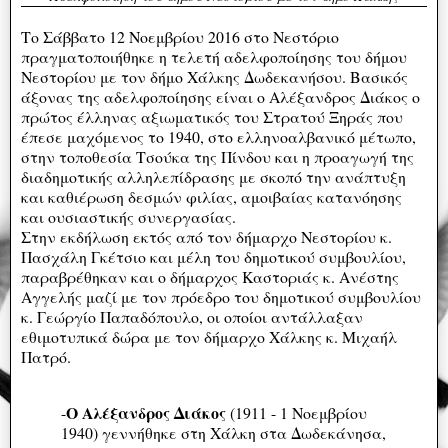
Το Σάββατο 12 Νοεμβρίου 2016 στο Νεστόριο
πραγματοποιήθηκε η τελετή αδελφοποίησης του δήμου
Νεστορίου με τον δήμο Χάλκης Δωδεκανήσου. Βασικός
άξονας της αδελφοποίησης είναι ο Αλέξανδρος Διάκος ο
πρώτος έλληνας αξιωματικός του Στρατού Ξηράς που
έπεσε μαχόμενος το 1940, στο ελληνοαλβανικό μέτωπο,
στην τοποθεσία Τσούκα της Πίνδου και η προαγωγή της
διαδημοτικής αλληλεπίδρασης με σκοπό την ανάπτυξη
και καθιέρωση δεσμών φιλίας, αμοιβαίας κατανόησης
και ουσιαστικής συνεργασίας.
Στην εκδήλωση εκτός από τον δήμαρχο Νεστορίου κ.
Πασχάλη Γκέτσιο και μέλη του δημοτικού συμβουλίου,
παραβρέθηκαν και ο δήμαρχος Καστοριάς κ. Ανέστης
Αγγελής μαζί με τον πρόεδρο του δημοτικού συμβουλίου
κ. Γεώργίο Παπαδόπουλο, οι οποίοι αντάλλαξαν
εθιμοτυπικά δώρα με τον δήμαρχο Χάλκης κ. Μιχαήλ
Πατρό.
Ο Αλέξανδρος Διάκος
-
(1911 - 1 Νοεμβρίου
1940) γεννήθηκε στη Χάλκη στα Δωδεκάνησα,