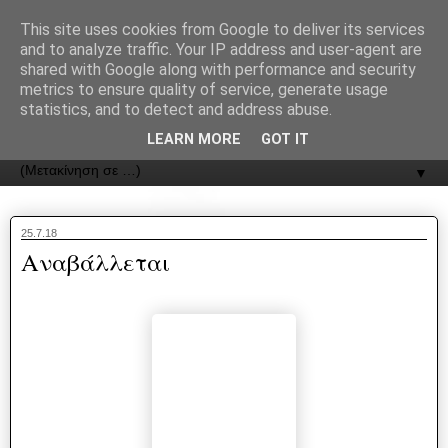
recJPp8XvMXop0y2Y7vHbTA_Phw
This site uses cookies from Google to deliver its services
and to analyze traffic. Your IP address and user-agent are
ΟΔΟΣ
shared with Google along with performance and security
metrics to ensure quality of service, generate usage
statistics, and to detect and address abuse.
Εφημερίδα της Καστοριάς | ODOS Newspaper of Castoria
LEARN MORE
GOT IT
▼
25.7.18
Αναβάλλεται