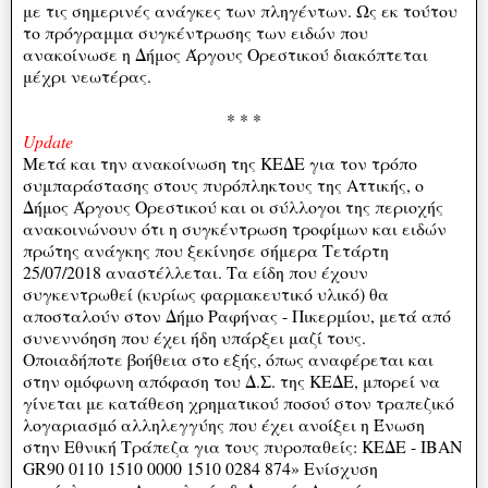
με τις σημερινές ανάγκες των πληγέντων. Ως εκ τούτου
το πρόγραμμα συγκέντρωσης των ειδών που
ανακοίνωσε η Δήμος Άργους Ορεστικού διακόπτεται
μέχρι νεωτέρας.
* * *
Update
Μετά και την ανακοίνωση της ΚΕΔΕ για τον τρόπο
συμπαράστασης στους πυρόπληκτους της Αττικής, ο
Δήμος Άργους Ορεστικού και οι σύλλογοι της περιοχής
ανακοινώνουν ότι η συγκέντρωση τροφίμων και ειδών
πρώτης ανάγκης που ξεκίνησε σήμερα Τετάρτη
25/07/2018 αναστέλλεται. Τα είδη που έχουν
συγκεντρωθεί (κυρίως φαρμακευτικό υλικό) θα
αποσταλούν στον Δήμο Ραφήνας - Πικερμίου, μετά από
συνεννόηση που έχει ήδη υπάρξει μαζί τους.
Οποιαδήποτε βοήθεια στο εξής, όπως αναφέρεται και
στην ομόφωνη απόφαση του Δ.Σ. της ΚΕΔΕ, μπορεί να
γίνεται με κατάθεση χρηματικού ποσού στον τραπεζικό
λογαριασμό αλληλεγγύης που έχει ανοίξει η Ένωση
στην Εθνική Τράπεζα για τους πυροπαθείς: ΚΕΔΕ - ΙΒΑΝ
GR90 0110 1510 0000 1510 0284 874» Ενίσχυση