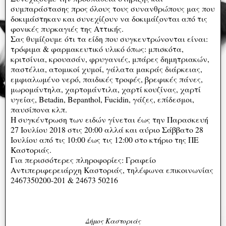
συμπαράστασης προς όλους τους συνανθρώπους μας που
δοκιμάστηκαν και συνεχίζουν να δοκιμάζονται από τις
φονικές πυρκαγιές της Αττικής.
Σας θυμίζουμε ότι τα είδη που συγκεντρώνονται είναι:
τρόφιμα & φαρμακευτικό υλικό όπως: μπισκότα,
κριτσίνια, κρουασάν, φρυγανιές, μπάρες δημητριακών,
παστέλια, ατομικοί χυμοί, γάλατα μακράς διάρκειας,
εμφιαλωμένο νερό, παιδικές τροφές, βρεφικές πάνες,
μωρομάντηλα, χαρτομάντιλα, χαρτί κουζίνας, χαρτί
υγείας, Betadin, Bepanthol, Fucidin, γάζες, επίδεσμοι,
παυσίπονα κλπ.
Η συγκέντρωση των ειδών γίνεται έως την Παρασκευή
27 Ιουλίου 2018 στις 20:00 αλλά και αύριο Σάββατο 28
Ιουλίου από τις 10:00 έως τις 12:00 στο κτήριο της ΠΕ
Καστοριάς.
Για περισσότερες πληροφορίες: Γραφείο
Αντιπεριφερειάρχη Καστοριάς, τηλέφωνα επικοινωνίας
2467350200-201 & 24673 50216
Δήμος Καστοριάς