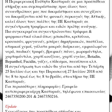
H Περιφερειακή Ενότητα Καστοριάς σε μια προσπάθεια
στήριξης και συμπαράστασης προς όλους τους
συνανθρώπους μας που δοκιμάστηκαν και συνεχίζουν
να δοκιμάζονται από τις φονικές πυρκαγιές της Αττικής,
καλεί όλους τους πολίτες της ΠΕ Καστοριάς σε
συγκέντρωση τροφίμων και ειδών πρώτης ανάγκης.
Πιο συγκεκριμένα συγκεντρώνονται: τρόφιμα &
φαρμακευτικό υλικό όπως: μπισκότα, κριτσίνια,
κρουασάν, φρυγανιές, μπάρες δημητριακών, παστέλια,
ατομικοί χυμοί, γάλατα μακράς διάρκειας, εμφιαλωμένο
νερό, παιδικές τροφές, βρεφικές πάνες, μωρομάντηλα,
χαρτομάντιλα, χαρτί κουζίνας, χαρτί υγείας, Betadin,
Bepanthol, Fucidin, γάζες, επίδεσμοι, παυσίπονα κλπ.
Η συγκέντρωση των ειδών θα γίνεται από την Τετάρτη
25 Ιουλίου έως και την Παρασκευή 27 Ιουλίου 2018 από
τις 8 το πρωί έως τις 8 το βράδυ, στο κτήριο της ΠΕ
Καστοριάς.
Για περισσότερες πληροφορίες: Γραφείο
αντιπεριφερειάρχη Καστοριάς, τηλέφωνα επικοινωνίας
2467350200-201 & 2467350216.
Update
Συνεχίζουμε την προσπάθεια στήριξης και