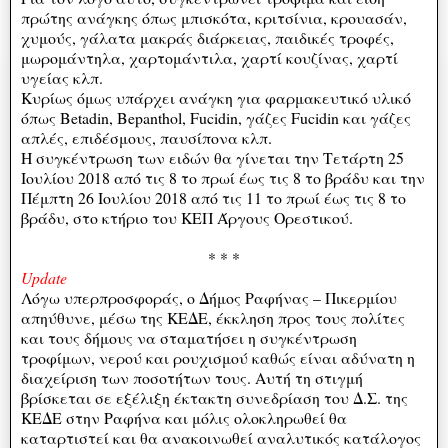
πρώτης ανάγκης όπως μπισκότα, κριτσίνια, κρουασάν,
χυμούς, γάλατα μακράς διάρκειας, παιδικές τροφές,
μωρομάντηλα, χαρτομάντιλα, χαρτί κουζίνας, χαρτί
υγείας κλπ.
Κυρίως όμως υπάρχει ανάγκη για φαρμακευτικό υλικό
όπως Betadin, Bepanthol, Fucidin, γάζες Fucidin και γάζες
απλές, επιδέσμους, παυσίπονα κλπ.
Η συγκέντρωση των ειδών θα γίνεται την Τετάρτη 25
Ιουλίου 2018 από τις 8 το πρωί έως τις 8 το βράδυ και την
Πέμπτη 26 Ιουλίου 2018 από τις 11 το πρωί έως τις 8 το
βράδυ, στο κτήριο του ΚΕΠ Άργους Ορεστικού.
* * *
Update
Λόγω υπερπροσφοράς, ο Δήμος Ραφήνας – Πικερμίου
απηύθυνε, μέσω της ΚΕΔΕ, έκκληση προς τους πολίτες
και τους δήμους να σταματήσει η συγκέντρωση
τροφίμων, νερού και ρουχισμού καθώς είναι αδύνατη η
διαχείριση των ποσοτήτων τους. Αυτή τη στιγμή
βρίσκεται σε εξέλιξη έκτακτη συνεδρίαση του Δ.Σ. της
ΚΕΔΕ στην Ραφήνα και μόλις ολοκληρωθεί θα
καταρτιστεί και θα ανακοινωθεί αναλυτικός κατάλογος