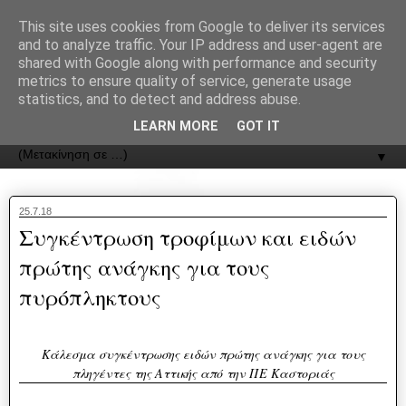
recJPp8XvMXop0y2Y7vHbTA_Phw
This site uses cookies from Google to deliver its services
and to analyze traffic. Your IP address and user-agent are
ΟΔΟΣ
shared with Google along with performance and security
metrics to ensure quality of service, generate usage
statistics, and to detect and address abuse.
Εφημερίδα της Καστοριάς | ODOS Newspaper of Castoria
LEARN MORE
GOT IT
▼
25.7.18
Συγκέντρωση τροφίμων και ειδών
πρώτης ανάγκης για τους
πυρόπληκτους
Κάλεσμα συγκέντρωσης ειδών πρώτης ανάγκης για τους
πληγέντες της Αττικής από την ΠΕ Καστοριάς