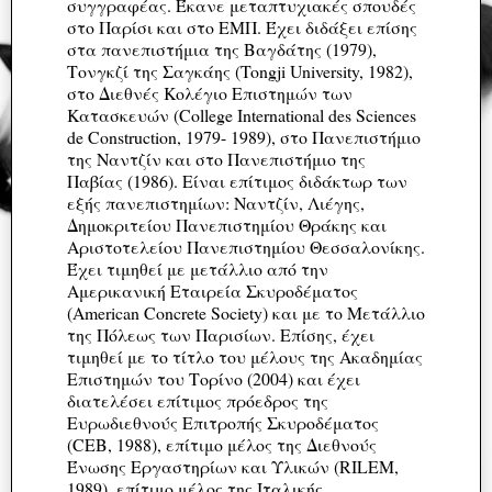
συγγραφέας. Έκανε μεταπτυχιακές σπουδές
στο Παρίσι και στο ΕΜΠ. Έχει διδάξει επίσης
στα πανεπιστήμια της Βαγδάτης (1979),
Τονγκζί της Σαγκάης (Tongji University, 1982),
στο Διεθνές Κολέγιο Επιστημών των
Κατασκευών (College International des Sciences
de Construction, 1979- 1989), στο Πανεπιστήμιο
της Ναντζίν και στο Πανεπιστήμιο της
Παβίας (1986). Είναι επίτιμος διδάκτωρ των
εξής πανεπιστημίων: Ναντζίν, Λιέγης,
Δημοκριτείου Πανεπιστημίου Θράκης και
Αριστοτελείου Πανεπιστημίου Θεσσαλονίκης.
Έχει τιμηθεί με μετάλλιο από την
Αμερικανική Εταιρεία Σκυροδέματος
(American Concrete Society) και με το Μετάλλιο
της Πόλεως των Παρισίων. Επίσης, έχει
τιμηθεί με το τίτλο του μέλους της Ακαδημίας
Επιστημών του Τορίνο (2004) και έχει
διατελέσει επίτιμος πρόεδρος της
Ευρωδιεθνούς Επιτροπής Σκυροδέματος
(CEB, 1988), επίτιμο μέλος της Διεθνούς
Ένωσης Εργαστηρίων και Υλικών (RILEM,
1989), επίτιμο μέλος της Ιταλικής