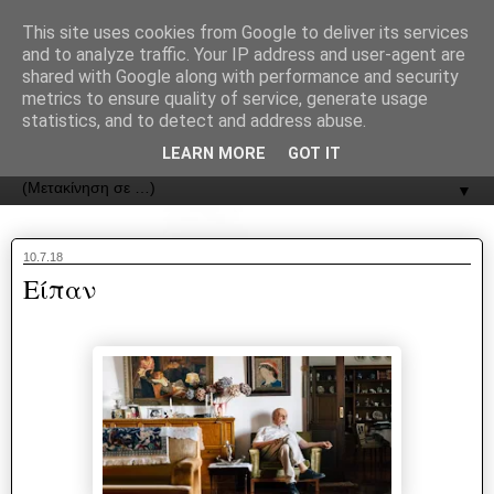
recJPp8XvMXop0y2Y7vHbTA_Phw
This site uses cookies from Google to deliver its services
and to analyze traffic. Your IP address and user-agent are
ΟΔΟΣ
shared with Google along with performance and security
metrics to ensure quality of service, generate usage
statistics, and to detect and address abuse.
Εφημερίδα της Καστοριάς | ODOS Newspaper of Castoria
LEARN MORE
GOT IT
▼
10.7.18
Είπαν