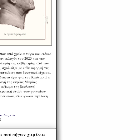
 που από χρόνια τώρα και ειδικά
ις εκλογές του 2023 και την
ράτηση της κυβέρνησης υπό τον
 σχολιάζει με κάθε αφορμή τις
πιπτώσεις που δυνητικά είχε και
εικτα έχει για την Καστοριά η
λογή της κυρίας Μαρίας
 αξίωμα της βουλευτή
 κριτική στάση των γενναίων
ουλευτών, επικυρώνει την δική
Καστοριάς
9
α που πήγαν χαμένα»