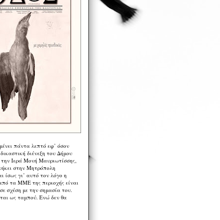
μένει πάντα λεπτό εφ’ όσον
 δικαστική διένεξη του Δήμου
 την Ιερά Μονή Μαυριωτίσσης,
νήκει στην Μητρόπολη
ι ίσως γι’ αυτό τον λόγο η
από τα ΜΜΕ της περιοχής είναι
σε σχέση με την σημασία του.
ται ως ταμπού. Ενώ δεν θα