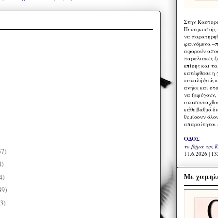
Στην Καστορι
Πεντηκοστής 
να παρατηρηθ
φαινόμενα –π
αφορούν αποκ
παραλιακές ζ
επίσης και τ
κατέφθασε η 
«αναλήψεώς» 
ανήκε και στ
να ξεφύγουν,
ανασυνταχθού
κάθε βαθμό δ
θυμίσουν όλο
απαραίτητοι 
ΟΔΟΣ
το βήμα της 
37)
11.6.2026 | 13
4)
Με χαμηλέ
4)
89)
3)