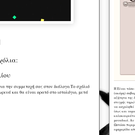
χόλια:
λίου
ια την συμμετοχή σας στον διάλογο.Το σχόλιό
Η Eίναι τόσο
ρινά και θα είναι ορατό στο ιστολόγιο, μετά
(ακόμη) σοβα
αζήτητα της 
στιγμής τηρώ
να ασχοληθεί
ίσως και νομι
καλοκαιριάτι
μοναδικό. Αν 
Ωστόσο περιμ
εφημερίδα απ