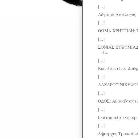
[...]
Λόγος & Αντίλογος
[...]
ΘΩΜΑ ΧΡΗΣΤΙΔΗ: Το 
[...]
ΣΟΝΙΑΣ ΕΥΘΥΜΙΑΔ
ε...
[...]
Κωνσταντίνος Δούφλ
[...]
ΛΑΖΑΡΟΥ ΝΙΚΗΦΟΡΙ
[...]
ΟΔΟΣ: Αξιακές αντι
[...]
Εκστρατεία ενημέρω
[...]
Δήμαρχος Τρικκαίων