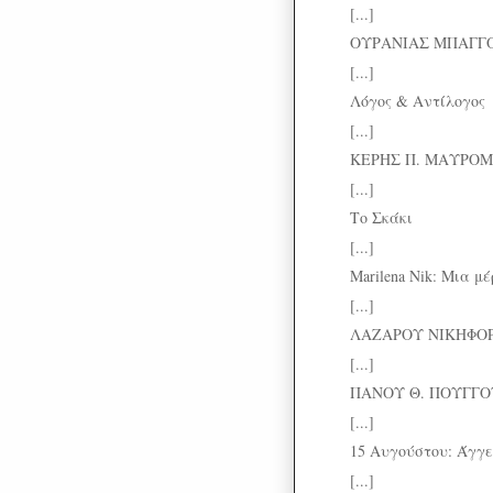
[...]
ΟΥΡΑΝΙΑΣ ΜΠΑΓΓΟΥ
[...]
Λόγος & Αντίλογος
[...]
ΚΕΡΗΣ Π. ΜΑΥΡΟΜΜΑΤ
[...]
Το Σκάκι
[...]
Marilena Nik: Μια μέ
[...]
ΛΑΖΑΡΟΥ ΝΙΚΗΦΟΡΙ
[...]
ΠΑΝΟΥ Θ. ΠΟΥΓΓΟΥΡΑ
[...]
15 Αυγούστου: Άγγε
[...]