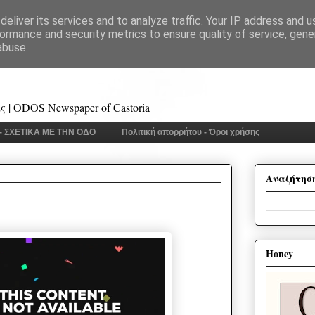
eliver its services and to analyze traffic. Your IP address and 
ormance and security metrics to ensure quality of service, gen
abuse.
 | ODOS Newspaper of Castoria
 - ΣΧΕΤΙΚΑ ΜΕ ΤΗΝ ΟΔΟ
Πολιτική απορρήτου - Όροι χρήσης
Αναζήτησ
Honey