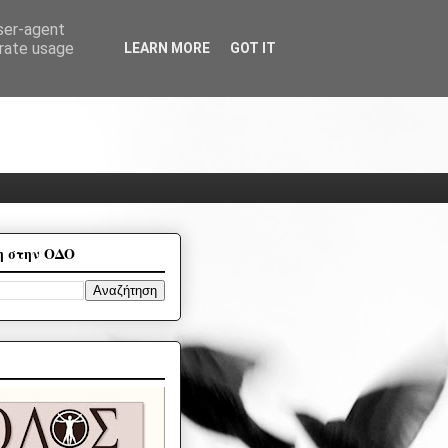
user-agent
erate usage
LEARN MORE
GOT IT
η στην ΟΔΟ