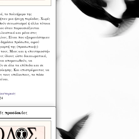
ά, το πολυήμερο της
ήταν μια ήσυχη περίοδος. Χωρίς
ούν συνωστισμοί ή άλλα τέτοια
ου όταν παρουσιάζονται
λειστικά και μόνο στις
ώνες. Είναι που εξαφανίστηκαν
α δημόσια πρόσωπα, αφού
γιορτή της (προσωπικής)
τους. Μιας και η «πεντηκοστή»
ους ίδιους ώστε δικαιωματικά,
 να απομονωθούν, να
ν σε όλα τα επίπεδα και σε
ιοίκησης. Και επιστρέφοντας να
υς τους υπόλοιπους, το πόσο
είναι.
Καστοριάς
24
ς προσδοκίες