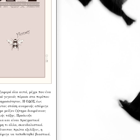
 ζοφερά όλα αυτά, μέχρι που ένα
ρό γεγονός πέρασε στα περίπου
δημοσιότητας. Η ΟΔΟΣ έως
ντας στάση αναμονής απέφυγε
 με μείζον ζήτημα διαφάνειας
κής τάξης. Προέκυψε
κα και είναι πραγματικά
μη τι άλλο, σκανδαλιστικό.
ένοντας πρώτα εξελίξεις, η
έφυγε να τοποθετηθεί βιαστικά.