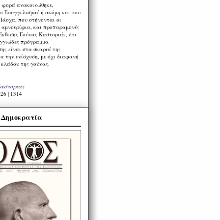
η φορά ανακοινώθηκε,
υ Ευαγγελισμού ή ακόμη και του
Πάσχα, που στήνονται οι
α αμνοερίφια, και προπαραμονές
Έκθεσης Γούνας Καστοριάς, ότι
ιγγιώδες πρόγραμμα
ης είναι στα σκαριά της
α την ενίσχυση, με όχι διαφανή
 κλάδου της γούνας.
Καστοριάς
26 | 1314
α Δημοκρατία