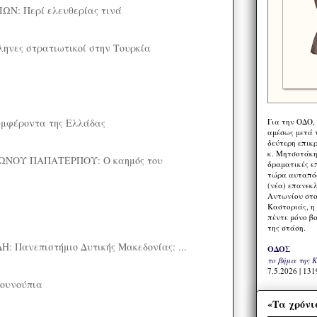
Ν: Περί ελευθερίας τινά
λληνες στρατιωτικοί στην Τουρκία
Για την ΟΔΟ,
υμφέροντα της Ελλάδας
αμέσως μετά τ
δεύτερη επικ
κ. Μητσοτάκη,
ΝΟΥ ΠΑΠΑΤΕΡΠΟΥ: Ο καημός του
δραματικές ε
τώρα αυταπόδ
(νέα) επανεκ
Αντωνίου στο
Καστοριάς, η
πέντε μόνο β
της στάση.
Πανεπιστήμιο Δυτικής Μακεδονίας: ...
ΟΔΟΣ
το βήμα της 
7.5.2026 | 131
κουνούπια
«Τα χρόνι