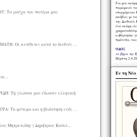
Για μια ακόμ
παραμονές το
: Τα ρούχα του πατέρα μου
επερχόμενου 
σούβλες με τ
της Διεθνούς 
ένα ακόμη ιλ
χρηματοδότησ
κυβέρνησης γι
πρότυπα, του
Η: Οι αντίθετες κατά το διεθνές ...
ΟΔΟΣ
το βήμα της 
Πέμπτη 2.4.20
Εν τη Νέ
ρα...
ΔΗ: Τη γλώσσα μου έδωσαν ελληνική
: Το φύτεμα και η βλάστηση ενός ...
λος Μητρετώδης | Δημήτριος Κούκλ...