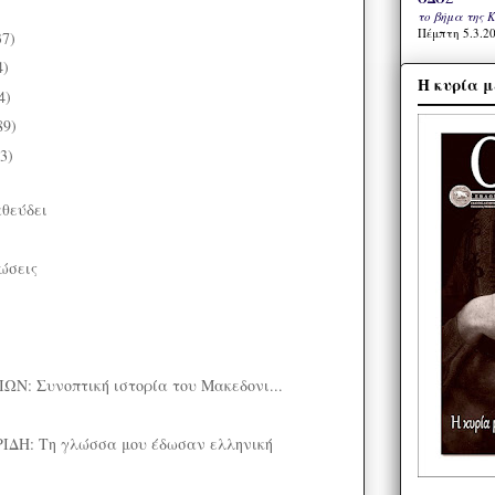
το βήμα της 
Πέμπτη 5.3.20
37)
4)
Η κυρία μ
4)
89)
3)
θεύδει
ώσεις
Ν: Συνοπτική ιστορία του Μακεδονι...
ΔΗ: Τη γλώσσα μου έδωσαν ελληνική