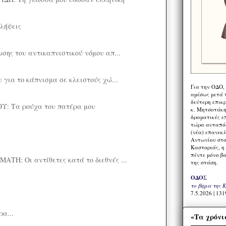
λήψεις
σης του αντικαπνιστικού νόμου απ...
 για το κάπνισμα σε κλειστούς χώ...
Για την ΟΔΟ,
αμέσως μετά τ
δεύτερη επικ
: Τα ρούχα του πατέρα μου
κ. Μητσοτάκη,
δραματικές ε
τώρα αυταπόδ
(νέα) επανεκ
Αντωνίου στο
Καστοριάς, η
πέντε μόνο β
Η: Οι αντίθετες κατά το διεθνές ...
της στάση.
ΟΔΟΣ
το βήμα της 
7.5.2026 | 131
ρα...
«Τα χρόνι