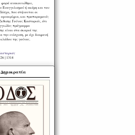
η φορά ανακοινώθηκε,
υ Ευαγγελισμού ή ακόμη και του
Πάσχα, που στήνονται οι
α αμνοερίφια, και προπαραμονές
Έκθεσης Γούνας Καστοριάς, ότι
ιγγιώδες πρόγραμμα
ης είναι στα σκαριά της
α την ενίσχυση, με όχι διαφανή
 κλάδου της γούνας.
Καστοριάς
26 | 1314
α Δημοκρατία