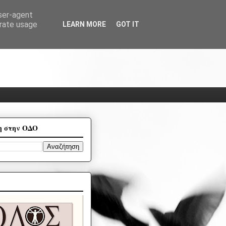
user-agent
erate usage
LEARN MORE
GOT IT
η στην ΟΔΟ