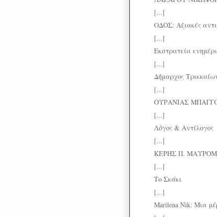
[...]
ΟΔΟΣ: Αξιακές αντι
[...]
Εκστρατεία ενημέρω
[...]
Δήμαρχος Τρικκαίων
[...]
ΟΥΡΑΝΙΑΣ ΜΠΑΓΓΟΥ
[...]
Λόγος & Αντίλογος
[...]
ΚΕΡΗΣ Π. ΜΑΥΡΟΜΜΑΤ
[...]
Το Σκάκι
[...]
Marilena Nik: Μια μέ