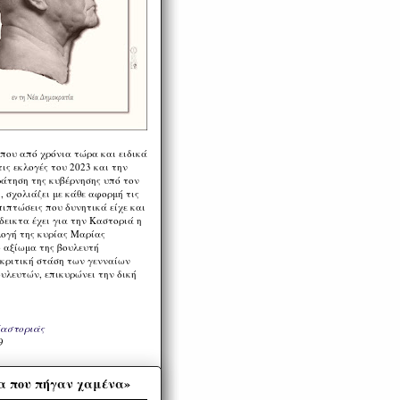
 που από χρόνια τώρα και ειδικά
ις εκλογές του 2023 και την
ράτηση της κυβέρνησης υπό τον
 σχολιάζει με κάθε αφορμή τις
πιπτώσεις που δυνητικά είχε και
εικτα έχει για την Καστοριά η
λογή της κυρίας Μαρίας
 αξίωμα της βουλευτή
 κριτική στάση των γενναίων
ουλευτών, επικυρώνει την δική
Καστοριάς
9
α που πήγαν χαμένα»