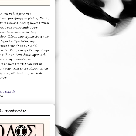
ά, το πολυήμερο της
ήταν μια ήσυχη περίοδος. Χωρίς
ούν συνωστισμοί ή άλλα τέτοια
ου όταν παρουσιάζονται
λειστικά και μόνο στις
ώνες. Είναι που εξαφανίστηκαν
α δημόσια πρόσωπα, αφού
γιορτή της (προσωπικής)
τους. Μιας και η «πεντηκοστή»
ους ίδιους ώστε δικαιωματικά,
 να απομονωθούν, να
ν σε όλα τα επίπεδα και σε
ιοίκησης. Και επιστρέφοντας να
υς τους υπόλοιπους, το πόσο
είναι.
Καστοριάς
24
ς προσδοκίες