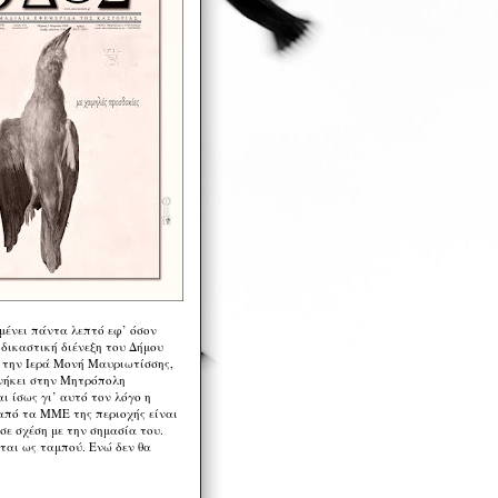
μένει πάντα λεπτό εφ’ όσον
 δικαστική διένεξη του Δήμου
 την Ιερά Μονή Μαυριωτίσσης,
νήκει στην Μητρόπολη
ι ίσως γι’ αυτό τον λόγο η
από τα ΜΜΕ της περιοχής είναι
σε σχέση με την σημασία του.
ται ως ταμπού. Ενώ δεν θα