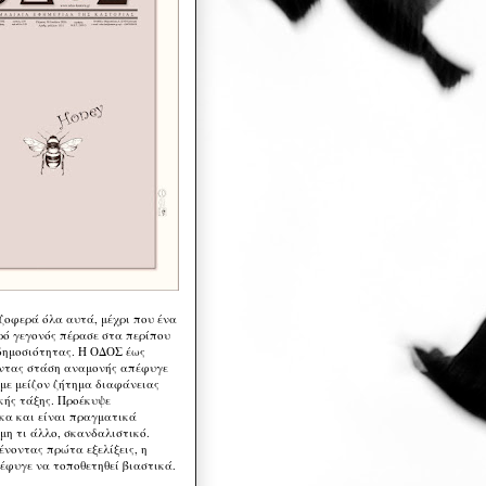
 ζοφερά όλα αυτά, μέχρι που ένα
ρό γεγονός πέρασε στα περίπου
δημοσιότητας. Η ΟΔΟΣ έως
ντας στάση αναμονής απέφυγε
 με μείζον ζήτημα διαφάνειας
κής τάξης. Προέκυψε
κα και είναι πραγματικά
μη τι άλλο, σκανδαλιστικό.
ένοντας πρώτα εξελίξεις, η
έφυγε να τοποθετηθεί βιαστικά.