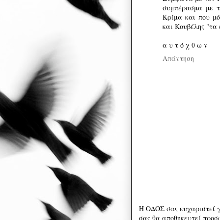
συμπέρασμα με το
Κρίμα και που μό
και Κουβέλης "τα 
α υ τ ό χ θ ω ν
Απάντηση
Η ΟΔΟΣ σας ευχαριστεί γ
σας θα αποθηκευτεί προσω