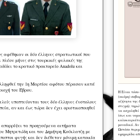
υς αφέθηκαν οι δύο έλληνες στρατιωτικοί που
 πλέον μήνες στις τουρκικές φυλακές της
δίδει το κρατικό πρακτορείο Anadolu και
υλληφθεί την 1η Μαρτίου αφότου πέρασαν κατά
ριοχή του Έβρου.
Η Eίναι τόσο
(ακόμη) σοβα
αζήτητα της 
ελείς υποπτεύονται τους δύο έλληνες ένστολους
στιγμής τηρώ
εία, αν και έως τώρα δεν έχει οριστικοποιηθεί
να ασχοληθεί
ίσως και νομι
καλοκαιριάτι
μοναδικό. Αν 
ν απορρίψει τα προηγούμενα αιτήματα
Ωστόσο περιμ
ου Μητρετώδη και του Δημήτρη Κούκλατζη με
εφημερίδα απ
ύποπτοι φυγής και δεν διέθεταν μόνιμη κατοικία