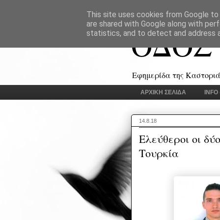
This site uses cookies from Google to d
are shared with Google along with perf
ΟΔΟΣ
statistics, and to detect and address 
Εφημερίδα της Καστοριάς
ΑΡΧΙΚΗ ΣΕΛΙΔΑ
INFO
14.8.18
Ελεύθεροι οι δύ
Τουρκία