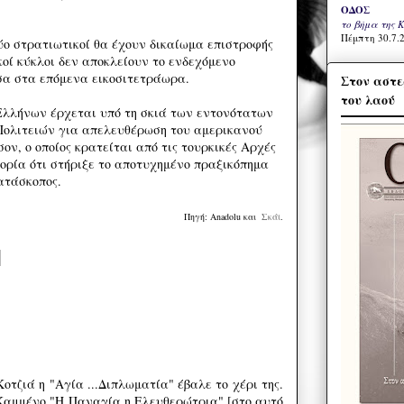
ΟΔΟΣ
το βήμα της 
Πέμπτη 30.7.2
δύο στρατιωτικοί θα έχουν δικαίωμα επιστροφής
οί κύκλοι δεν αποκλείουν το ενδεχόμενο
σα στα επόμενα εικοσιτετράωρα.
Στον αστε
του λαού
Ελλήνων έρχεται υπό τη σκιά των εντονότατων
ολιτειών για απελευθέρωση του αμερικανού
ν, ο οποίος κρατείται από τις τουρκικές Αρχές
γορία ότι στήριξε το αποτυχημένο πραξικόπημα
κατάσκοπος.
Πηγή: Anadolu και
Σκάϊ
.
τζιά η "Αγία ...Διπλωματία" έβαλε το χέρι της.
αμμένο "Η Παναγία η Ελευθερώτρια" [στο αυτό