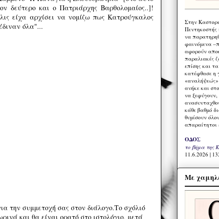
ν δεύτερο και ο Πατριάρχης Βαρθολομαίος..]!
λις είχα αρχίσει να νομίζω πως Κατρούγκαλος
Στην Καστορι
έδιναν όλα"...
Πεντηκοστής 
να παρατηρηθ
φαινόμενα –π
αφορούν αποκ
παραλιακές ζ
επίσης και τ
κατέφθασε η 
«αναλήψεώς» 
ανήκε και στ
να ξεφύγουν,
ανασυνταχθού
κάθε βαθμό δ
θυμίσουν όλο
απαραίτητοι 
ΟΔΟΣ
το βήμα της 
11.6.2026 | 13
Με χαμηλέ
ια την συμμετοχή σας στον διάλογο.Το σχόλιό
ρινά και θα είναι ορατό στο ιστολόγιο, μετά