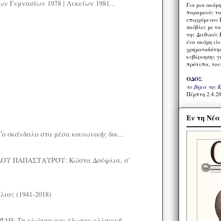
ν Γυμνασίων 1978 | Λυκείων 1981...
Για μια ακόμ
παραμονές το
επερχόμενου 
σούβλες με τ
της Διεθνούς 
ένα ακόμη ιλ
χρηματοδότησ
κυβέρνησης γι
πρότυπα, του
ΟΔΟΣ
το βήμα της 
Πέμπτη 2.4.20
Εν τη Νέ
σκάνδαλο στα μέσα κοινωνικής δικ...
ΟΥ ΠΑΠΑΣΤΑΥΡΟΥ: Κώστα Δούφλια, σ’
ιας (1941-2018)
ΔΗ: Τη γλώσσα μου έδωσαν ελληνική