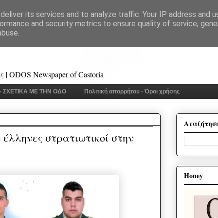
eliver its services and to analyze traffic. Your IP address and 
ormance and security metrics to ensure quality of service, gen
abuse.
 | ODOS Newspaper of Castoria
 - ΣΧΕΤΙΚΑ ΜΕ ΤΗΝ ΟΔΟ
Πολιτική απορρήτου - Όροι χρήσης
Αναζήτησ
ο έλληνες στρατιωτικοί στην
Honey