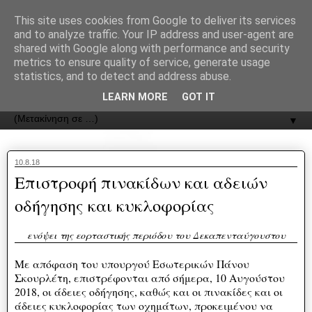
recJPp8XvMXop0y2Y7vHbTA_Phw
This site uses cookies from Google to deliver its services
and to analyze traffic. Your IP address and user-agent are
ΟΔΟΣ
shared with Google along with performance and security
metrics to ensure quality of service, generate usage
statistics, and to detect and address abuse.
Εφημερίδα της Καστοριάς | ODOS Newspaper of Castoria
LEARN MORE
GOT IT
▼
10.8.18
Επιστροφή πινακίδων και αδειών
οδήγησης και κυκλοφορίας
ενόψει της εορταστικής περιόδου του Δεκαπενταύγουστου
Με απόφαση του υπουργού Εσωτερικών Πάνου
Σκουρλέτη, επιστρέφονται από σήμερα, 10 Αυγούστου
2018, οι άδειες οδήγησης, καθώς και οι πινακίδες και οι
άδειες κυκλοφορίας των οχημάτων, προκειμένου να