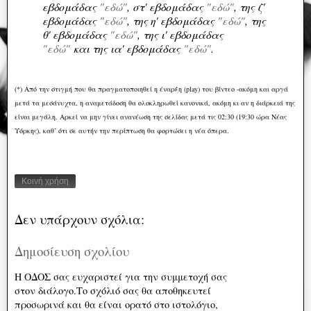
εβδομάδας
"εδώ"
, στ' εβδομάδας
"εδώ"
, της ζ'
εβδομάδας
"εδώ"
, της η' εβδομάδας
"εδώ"
, της
θ' εβδομάδας
"εδώ"
, της ι' εβδομάδας
"εδώ"
και της ια' εβδομάδας
"εδώ"
.
(*) Από την στιγμή που θα πραγματοποιηθεί η έναρξη (play) του βίντεο -ακόμη και αργά
μετά τα μεσάνυχτα, η αναμετάδοση θα ολοκληρωθεί κανονικά, ακόμη κι αν η διάρκειά της
είναι μεγάλη. Αρκεί να μην γίνει ανανέωση της σελίδας μετά τις 02:30 (19:30 ώρα Νέας
Υόρκης), καθ’ ότι σε αυτήν την περίπτωση θα φορτώσει η νέα όπερα.
Κοινή χρήση
Δεν υπάρχουν σχόλια:
Δημοσίευση σχολίου
Η ΟΔΟΣ σας ευχαριστεί για την συμμετοχή σας
στον διάλογο.Το σχόλιό σας θα αποθηκευτεί
προσωρινά και θα είναι ορατό στο ιστολόγιο,