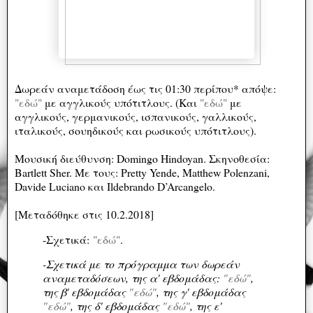
Δωρεάν ανα
μετάδοση έως τις 01:30 περίπου* απόψε:
"εδώ"
με αγγλικούς υπότιτλους. (Και
"εδώ"
με
αγγλικούς, γερμανικούς, ισπανικούς, γαλλικούς,
ιταλικούς, σουηδικούς και ρωσικούς υπότιτλους).
Μουσική διεύθυνση: Domingo Hindoyan. Σκηνοθεσία:
Bartlett Sher. Με τους: Pretty Yende, Matthew Polenzani,
Davide Luciano και Ildebrando D’Arcangelo.
[Μεταδόθηκε στις 10.2.2018]
-Σχετικά:
"εδώ"
.
-Σχετικά με το πρόγραμμα των δωρεάν
αναμεταδόσεων, της α' εβδομάδας:
"εδώ"
,
της β' εβδομάδας
"εδώ"
, της γ' εβδομάδας
"εδώ"
, της δ' εβδομάδας
"εδώ"
, της ε'