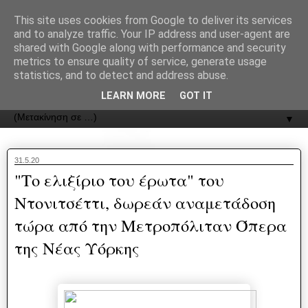
recJPp8XvMXop0y2Y7vHbTA_Phw
This site uses cookies from Google to deliver its services
and to analyze traffic. Your IP address and user-agent are
ΟΔΟΣ
shared with Google along with performance and security
metrics to ensure quality of service, generate usage
statistics, and to detect and address abuse.
Εφημερίδα της Καστοριάς | ODOS Newspaper of Castoria
LEARN MORE
GOT IT
▼
31.5.20
"Το ελιξίριο του έρωτα" του
Ντονιτσέττι, δωρεάν αναμετάδοση
τώρα από την Μετροπόλιταν Όπερα
της Νέας Υόρκης