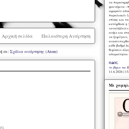
να παρατηρηθ
φαινόμενα –π
αφορούν αποκ
παραλιακές ζ
επίσης και τ
κατέφθασε η 
«αναλήψεώς» 
ανήκε και στ
Αρχική σελίδα
Παλαιότερη Ανάρτηση
να ξεφύγουν,
ανασυνταχθού
κάθε βαθμό δ
θυμίσουν όλο
ή σε:
Σχόλια ανάρτησης (Atom)
απαραίτητοι 
ΟΔΟΣ
το βήμα της 
11.6.2026 | 13
Με χαμηλέ
03)