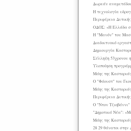
Δωρεάν αναμετάδοσ
Η τεχνολογία υδρογ
Περιφέρεια Δυτικής
ΟΔΟΣ: «Η Ελλάδα στ
Η "Μανόν" του Μασν
Διαδικτυακό εργαστ
Δημιουργία Καστορι
Σύλληψη 53χρονου η
Υλοποίηση προγράμμ
Μάης της Καστοριά
Ο "Φάουστ" του Γκο
Μάης της Καστοριά
Περιφέρεια Δυτικής
Ο "Ντον Τζιοβάννι"
"Δημοτικά Νέα": «Μ
Μάης της Καστοριά
28 29 θάνατοι στην