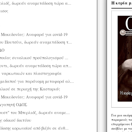
Η κυρία μ
ρλιόζ, δωρεάν αναμετάδοση τώρα α...
ισος
ς
 Μακεδονίας: Αναφορά για covid-19
υ Πουτσίνι, δωρεάν αναμετάδοση τ...
ΔΟ
οιίας συνολικού προϋπολογισμού ...
ρντι, δωρεάν αναμετάδοση τώρα απ...
ή ναρκωτικών και πλαστογραφία
μεδαπού για παράνομη μεταφορά αλ...
αλκού σε περιοχή της Καστοριάς
 Μακεδονίας: Αναφορά για covid-19
Αγαπητή ΟΔΟΣ
ουστ" του Μπερλιόζ, δωρεάν αναμε...
Για μια ακόμ
ς οδικού δικτύου
παραμονές το
επερχόμενου 
δοσης κορωνοϊού από βιζόν σε άνθ...
σούβλες με τ