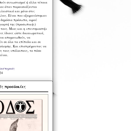
ούν συνωστισμοί ή άλλα τέτοια
ου όταν παρουσιάζονται
λειστικά και μόνο στις
ώνες. Είναι που εξαφανίστηκαν
α δημόσια πρόσωπα, αφού
γιορτή της (προσωπικής)
τους. Μιας και η «πεντηκοστή»
ους ίδιους ώστε δικαιωματικά,
 να απομονωθούν, να
ν σε όλα τα επίπεδα και σε
ιοίκησης. Και επιστρέφοντας να
υς τους υπόλοιπους, το πόσο
είναι.
Καστοριάς
24
ς προσδοκίες