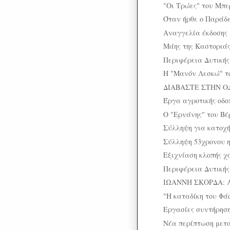
"Οι Τρώες" του Μπε
Όταν ήρθε ο Παράδε
Αναγγελία έκδοσης
Μάης της Καστοριά
Περιφέρεια Δυτικής
Η "Μανόν Λεσκώ" το
ΔΙΑΒΑΣΤΕ ΣΤΗΝ Ο
Έργα αγροτικής οδοπ
Ο "Ερνάνης" του Βέ
Σύλληψη για κατοχ
Σύλληψη 53χρονου η
Εξιχνίαση κλοπής χ
Περιφέρεια Δυτικής
ΙΩΑΝΝΗ ΣΚΟΡΔΑ: 
"Η καταδίκη του Φά
Εργασίες συντήρηση
Νέα περίπτωση μετά