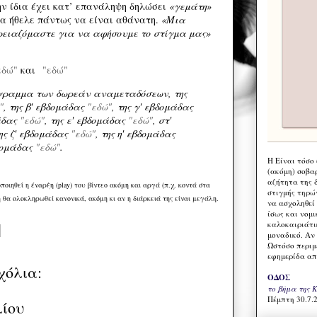
ην ίδια έχει κατ’ επανάληψη δηλώσει
«γεμάτη»
θα ήθελε πάντως να είναι αθάνατη.
«Μια
 χρειαζόμαστε για να αφήσουμε το στίγμα μας»
εδώ"
και
"εδώ"
όγραμμα των δωρεάν αναμεταδόσεων, της
"
, της β' εβδομάδας
"εδώ"
, της γ' εβδομάδας
μάδας
"εδώ"
, της ε' εβδομάδας
"εδώ"
, στ'
της ζ' εβδομάδας
"εδώ"
, της η' εβδομάδας
βδομάδας
"εδώ"
.
Η Eίναι τόσο
(ακόμη) σοβα
αζήτητα της 
οιηθεί η έναρξη (play) του βίντεο ακόμη και αργά (π.χ. κοντά στα
στιγμής τηρώ
 θα ολοκληρωθεί κανονικά, ακόμη κι αν η διάρκειά της είναι μεγάλη.
να ασχοληθεί
ίσως και νομι
καλοκαιριάτι
μοναδικό. Αν 
Ωστόσο περιμ
εφημερίδα απ
χόλια:
ΟΔΟΣ
το βήμα της 
Πέμπτη 30.7.2
λίου