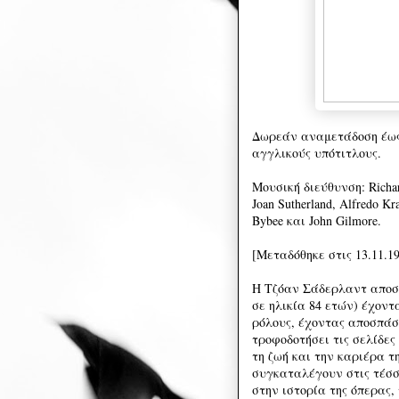
Δωρεάν αναμ
ετάδοση έως
αγγλικούς υπότιτλους.
Μουσική διεύθυνση: Richar
Joan Sutherland, Alfredo Kra
Bybee και John Gilmore.
[Μεταδόθηκε στις 13.11.1
Η Τζόαν Σάδερλαντ αποσύ
σε ηλικία 84 ετών) έχοντ
ρόλους, έχοντας αποσπάσε
τροφοδοτήσει τις σελίδε
τη ζωή και την καριέρα τ
συγκαταλέγουν στις τέσσ
στην ιστορία της όπερας