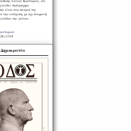
Έκθεσης Γούνας Καστοριάς, ότι
ιγγιώδες πρόγραμμα
ης είναι στα σκαριά της
α την ενίσχυση, με όχι διαφανή
 κλάδου της γούνας.
Καστοριάς
26 | 1314
α Δημοκρατία