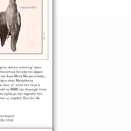
μένει πάντα λεπτό εφ’ όσον
 δικαστική διένεξη του Δήμου
 την Ιερά Μονή Μαυριωτίσσης,
νήκει στην Μητρόπολη
ι ίσως γι’ αυτό τον λόγο η
από τα ΜΜΕ της περιοχής είναι
σε σχέση με την σημασία του.
ται ως ταμπού. Ενώ δεν θα
Καστοριάς
26 | 1310