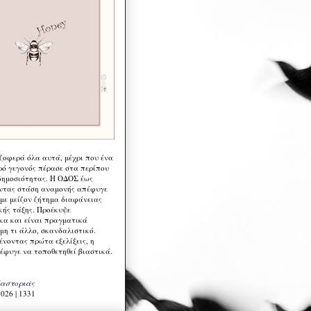
 ζοφερά όλα αυτά, μέχρι που ένα
ρό γεγονός πέρασε στα περίπου
δημοσιότητας. Η ΟΔΟΣ έως
ντας στάση αναμονής απέφυγε
 με μείζον ζήτημα διαφάνειας
κής τάξης. Προέκυψε
κα και είναι πραγματικά
μη τι άλλο, σκανδαλιστικό.
ένοντας πρώτα εξελίξεις, η
έφυγε να τοποθετηθεί βιαστικά.
Καστοριάς
026 | 1331