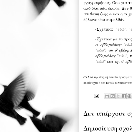
ηχογραφήσεις. Όσο για τ
από όλα όσα έκανε. Δεν 
σπιθαμή ζωής είναι ό,τι
δήλωνε στο παρελθόν.
-Σχετικά:
"εδώ"
,
"
-Σχετικά με το πρ
α' εβδομάδας:
"εδώ
"εδώ"
, της δ' εβδο
εβδομάδας
"εδώ"
, 
"εδώ"
και της θ' ε
(*) Από την στιγμή που θα πραγματοπ
μεσάνυχτα ή και μετά), η παράσταση
Δεν υπάρχουν σ
Δημοσίευση σχο