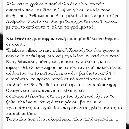
Άλλωστε ο χρόνος τίποτ’ άλλο δεν είναι παρά η
ευκαιρία που μας δίνει η ζωή να γίνουμε καλύτεροι
άνθρωποι, Άνθρωποι με Α κεφαλαίο. Γιατί σημασία έχει
Άνθρωπος πρώτα να ‘σαι, μετά έρχονται όλα τ’ άλλα,
με πρώτο από αυτά τ’ άλλα τα γράμματα!
Κλείνοντας
, μια αφρικανική παροιμία θέλω να θυμίσω
σε όλους:
“It takes a village to raise a child”. Χρειάζεται ένα χωριό, η
κοινωνία ολόκληρη, για να μεγαλώσει σωστά ένα παιδί.
Ένας δάσκαλος μόνος του, όσο κι αν παλέψει, κι αν
αφιερωθεί εξ ολοκλήρου σε αυτόν τον ιερό σκοπό, είναι
αδύνατον να το καταφέρει, αν δεν βοηθιέται από την
οικογένεια, το πρώτο καταλυτικό σχολείο του κάθε
παιδιού, αν δεν βοηθιέται από την κοινωνία ολόκληρη.
Οικογένεια και κοινωνία οφείλουν να
συμπαραστέκονται στο έργο του σχολείου, όχι να το
ξεθεμελιώνουν, όπως δυστυχώς συμβαίνει κι οι
προσπάθειες του σχολείου ακυρώνονται, βλάπτοντας τα
παιδιά τα ίδια.
Τα παιδιά που είναι ολοφάνερο πόσο πολύ αγαπάμε!...