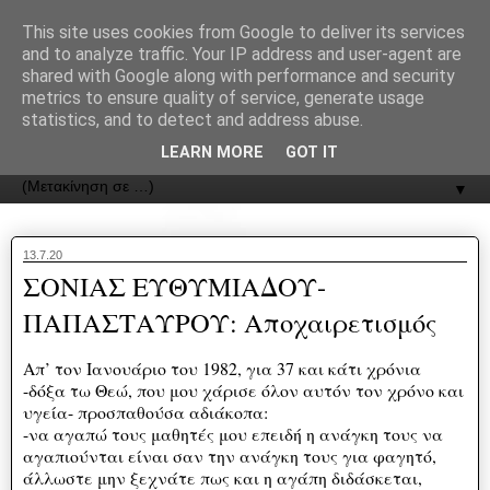
recJPp8XvMXop0y2Y7vHbTA_Phw
This site uses cookies from Google to deliver its services
and to analyze traffic. Your IP address and user-agent are
ΟΔΟΣ
shared with Google along with performance and security
metrics to ensure quality of service, generate usage
statistics, and to detect and address abuse.
Εφημερίδα της Καστοριάς | ODOS Newspaper of Castoria
LEARN MORE
GOT IT
▼
13.7.20
ΣΟΝΙΑΣ ΕΥΘΥΜΙΑΔΟΥ-
ΠΑΠΑΣΤΑΥΡΟΥ: Αποχαιρετισμός
Απ’ τον Ιανουάριο του 1982, για 37 και
κάτι χρόνια
-δόξα τω Θεώ, που μου χάρισε όλον αυτόν τον χρόνο και
υγεία- προσπαθούσα αδιάκοπα:
-να αγαπώ τους μαθητές μου επειδή η ανάγκη τους να
αγαπιούνται είναι σαν την ανάγκη τους για φαγητό,
άλλωστε μην ξεχνάτε πως και η αγάπη διδάσκεται,