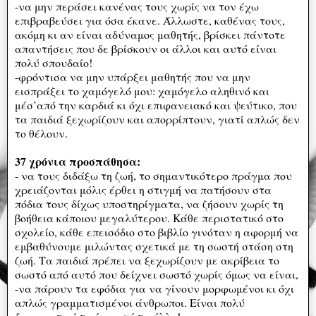
-να μην περάσει κανένας τους χωρίς να τον έχω
επιβραβεύσει για όσα έκανε. Άλλωστε, καθένας τους,
ακόμη κι αν είναι αδύναμος μαθητής, βρίσκει πάντοτε
απαντήσεις που δε βρίσκουν οι άλλοι και αυτό είναι
πολύ σπουδαίο!
-φρόντισα να μην υπάρξει μαθητής που να μην
εισπράξει το χαμόγελό μου: χαμόγελο αληθινό και
μέσ’από την καρδιά κι όχι επιφανειακό και ψεύτικο, που
τα παιδιά ξεχωρίζουν και απορρίπτουν, γιατί απλώς δεν
το θέλουν.
37 χρόνια προσπάθησα:
- να τους διδάξω τη ζωή, το σημαντικότερο πράγμα που
χρειάζονται μόλις έρθει η στιγμή να πατήσουν στα
πόδια τους δίχως υποστηρίγματα, να ζήσουν χωρίς τη
βοήθεια κάποιου μεγαλύτερου. Κάθε περιστατικό στο
σχολείο, κάθε επεισόδιο στο βιβλίο γινόταν η αφορμή να
εμβαθύνουμε μιλώντας σχετικά με τη σωστή στάση στη
ζωή. Τα παιδιά πρέπει να ξεχωρίζουν με ακρίβεια το
σωστό από αυτό που δείχνει σωστό χωρίς όμως να είναι,
-να πάρουν τα εφόδια για να γίνουν μορφωμένοι κι όχι
απλώς γραμματισμένοι άνθρωποι. Είναι πολύ