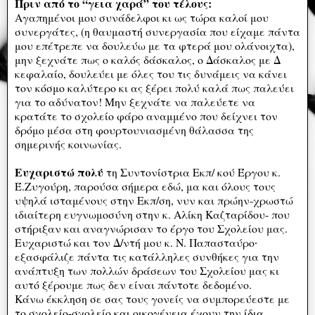
Πριν από το “γεια χαρά” του τέλους:
Αγαπημένοι μου συνάδελφοι κι ως τώρα καλοί μου
συνεργάτες, (η θαυμαστή συνεργασία που είχαμε πάντα
μου επέτρεπε να δουλεύω με τα φτερά μου ολάνοιχτα),
μην ξεχνάτε πως ο καλός δάσκαλος, ο Δάσκαλος με Δ
κεφαλαίο, δουλεύει με όλες του τις δυνάμεις να κάνει
τον κόσμο καλύτερο κι ας ξέρει πολύ καλά πως παλεύει
για το αδύνατον! Μην ξεχνάτε να παλεύετε να
κρατάτε το σχολείο φάρο αναμμένο που δείχνει τον
δρόμο μέσα στη φουρτουνιασμένη θάλασσα της
σημερινής κοινωνίας.
Ευχαριστώ πολύ
τη Συντονίστρια Εκπ/ κού Έργου κ.
Έ.Ζυγούρη, παρούσα σήμερα εδώ, μα και όλους τους
υψηλά ισταμένους στην Εκπ/ση, νυν και πρώην-χρωστώ
ιδιαίτερη ευγνωμοσύνη στην κ. Αλίκη Καζταρίδου- που
στήριξαν και αναγνώρισαν το έργο του Σχολείου μας.
Ευχαριστώ και τον Δ/ντή μου κ. Ν. Παπασταύρο∙
εξασφάλιζε πάντα τις κατάλληλες συνθήκες για την
ανάπτυξη των πολλών δράσεων του Σχολείου μας κι
αυτό ξέρουμε πως δεν είναι πάντοτε δεδομένο.
Κάνω έκκληση σε σας τους γονείς να συμπορεύεστε με
το σχολείο-σχολείο και οικογένεια έχουν την ίδια