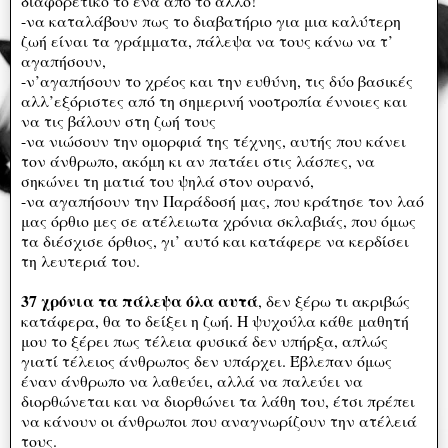
διαφορετικό το ένα από το άλλο!
-να καταλάβουν πως το διαβατήριο για μια καλύτερη
ζωή είναι τα γράμματα, πάλεψα να τους κάνω να τ’
αγαπήσουν,
-ν’αγαπήσουν το χρέος και την ευθύνη, τις δύο βασικές
αλλ’εξόριστες από τη σημερινή νοοτροπία έννοιες και
να τις βάλουν στη ζωή τους
-να νιώσουν την ομορφιά της τέχνης, αυτής που κάνει
τον άνθρωπο, ακόμη κι αν πατάει στις λάσπες, να
σηκώνει τη ματιά του ψηλά στον ουρανό,
-να αγαπήσουν την Παράδοσή μας, που κράτησε τον λαό
μας όρθιο μες σε ατέλειωτα χρόνια σκλαβιάς, που όμως
τα διέσχισε όρθιος, γι’ αυτό και κατάφερε να κερδίσει
τη λευτεριά του.
37 χρόνια τα πάλεψα όλα αυτά
, δεν ξέρω τι ακριβώς
κατάφερα, θα το δείξει η ζωή. Η ψυχούλα κάθε μαθητή
μου το ξέρει πως τέλεια φυσικά δεν υπήρξα, απλώς
γιατί τέλειος άνθρωπος δεν υπάρχει. Έβλεπαν όμως
έναν άνθρωπο να λαθεύει, αλλά να παλεύει να
διορθώνεται και να διορθώνει τα λάθη του, έτσι πρέπει
να κάνουν οι άνθρωποι που αναγνωρίζουν την ατέλειά
τους.