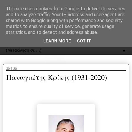
recJPp8XvMXop0y2Y7vHbTA_Phw
This site uses cookies from Google to deliver its services
and to analyze traffic. Your IP address and user-agent are
ΟΔΟΣ
shared with Google along with performance and security
metrics to ensure quality of service, generate usage
statistics, and to detect and address abuse.
Εφημερίδα της Καστοριάς | ODOS Newspaper of Castoria
LEARN MORE
GOT IT
▼
30.7.20
Παναγιώτης Κρίκης (1931-2020)