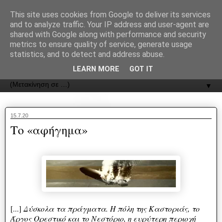
recJPp8XvMXop0y2Y7vHbTA_Phw
This site uses cookies from Google to deliver its services
and to analyze traffic. Your IP address and user-agent are
ΟΔΟΣ
shared with Google along with performance and security
metrics to ensure quality of service, generate usage
statistics, and to detect and address abuse.
Εφημερίδα της Καστοριάς | ODOS Newspaper of Castoria
LEARN MORE
GOT IT
▼
15.7.20
Το «αφήγημα»
[...]
Δύσκολα τα πράγματα. Η πόλη της Καστοριάς, το
Άργος Ορεστικό και το Νεστόριο, η ευρύτερη περιοχή