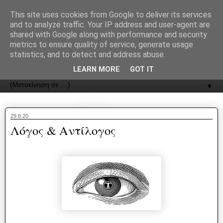
recJPp8XvMXop0y2Y7vHbTA_Phw
This site uses cookies from Google to deliver its services
and to analyze traffic. Your IP address and user-agent are
ΟΔΟΣ
shared with Google along with performance and security
metrics to ensure quality of service, generate usage
statistics, and to detect and address abuse.
Εφημερίδα της Καστοριάς | ODOS Newspaper of Castoria
LEARN MORE
GOT IT
▼
29.8.20
Λόγος & Αντίλογος