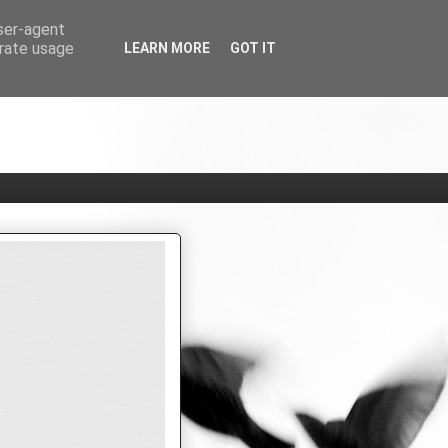
user-agent
erate usage
LEARN MORE
GOT IT