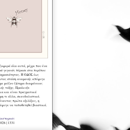
 ζοφερά όλα αυτά, μέχρι που ένα
ρό γεγονός πέρασε στα περίπου
δημοσιότητας. Η ΟΔΟΣ έως
ντας στάση αναμονής απέφυγε
 με μείζον ζήτημα διαφάνειας
κής τάξης. Προέκυψε
κα και είναι πραγματικά
μη τι άλλο, σκανδαλιστικό.
ένοντας πρώτα εξελίξεις, η
έφυγε να τοποθετηθεί βιαστικά.
Καστοριάς
026 | 1331