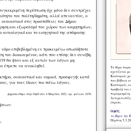
συγκεκριμένη περίπτωση όχι μόνο δεν συντρέχει
ιότητα του πολίτη/δημότη, αλλά απεναντίας, ο
ε ουσιαστικά στις προσπάθειες του Δήμου
ηση και εξωραϊσμό του χώρου των κοιμητηρίων,
ο αιτιολογικό και το εισηγητικό της απόφασης
 νόμο επιβεβλημένη εν προκειμένω οπωσδήποτε
η του διοικουμένου, κάτι που επίσης δεν συνέβη.
/19 θα ήταν και εξ αυτών των λόγων μη
θα έπρεπε να ανακληθεί.
Το θέμα παρα
σχετίζεται με
Καστοριάς με
κτήρα, ουσιαστικά και νομικά, προσφυγής κατά
που βέβαια α
ας, για τους ίδιους πιο πάνω λόγους.
Καστοριάς, κα
προβολή του 
περιορισμένη 
Δημοσιεύθηκε στην ΟΔΟ στις 4 Μαρτίου 2021, αρ. φύλλου 1070.
Αντιμετωπίζε
έπρεπε.
ήσεων:
ΟΔΟΣ
το βήμα της 
Πέμπτη 5.3.20
ο