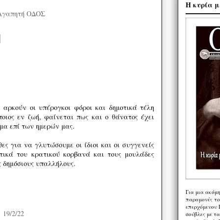
Η κυρία μ
Αγαπητή ΟΔΟΣ
 αρκούν οι υπέρογκοι φόροι και δημοτικά τέλη
οιος εν ζωή, φαίνεται πως και ο θάνατος έχει
μα επί των ημερών μας.
ες για να γλυτώσουμε οι ίδιοι και οι συγγενείς
τικά του κρατικού κορβανά και τους μουλάδες
 δημόσιους υπαλλήλους.
Για μια ακόμ
παραμονές το
επερχόμενου 
19/2/22
σούβλες με τ