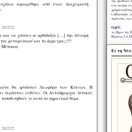
της Διεθνούς 
σχόλιο αφαιρέθηκε από έναν διαχειριστή
ένα ακόμη ιλ
υ.
χρηματοδότησ
κυβέρνησης γι
πρότυπα, του
20/2/22
ΟΔΟΣ
το βήμα της 
 και να χάσουν οι ορθόδοξοι [....] την δύναμη
Πέμπτη 2.4.20
 του μεταφυσικού και το άρμεγμα;;;!!!
 Μέτοικος
Εν τη Νέ
ηματα θα φτάσουν Λεωφόρο των Κύκνων. Η
ει τεράστιες ευθύνες. Οι Αντιδήμαρχοι Λίτσκας
 τοποθετηθούν γι αυτό το σημαντικό θέμα.
20/2/22