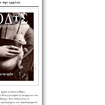
ε την ερμίνα
η φορά ανακοινώθηκε,
υ Ευαγγελισμού ή ακόμη και του
Πάσχα, που στήνονται οι
α αμνοερίφια, και προπαραμονές