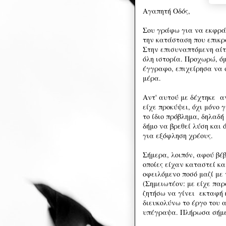
Αγαπητή Οδός,
Σου γράφω για να εκφρά
την κατάσταση που επικρ
Στην επισυναπτόμενη αίτ
όλη ιστορία. Προχωρώ, ό
έγγραφο, επιχείρησα να 
μέρα.
Αντ' αυτού με δέχτηκε αν
είχε προκύψει, όχι μόνο 
το ίδιο πρόβλημα, δηλαδή
δήμο να βρεθεί λύση και 
για εξόφληση χρέους.
Σήμερα, λοιπόν, αφού βέβ
οποίες είχαν καταστεί κα
οφειλόμενο ποσό μαζί με 
(Σημειωτέον: με είχε πα
ζητήσω να γίνει εκταφή
διευκολύνω το έργο του 
υπέγραψα. Πλήρωσα σήμερ