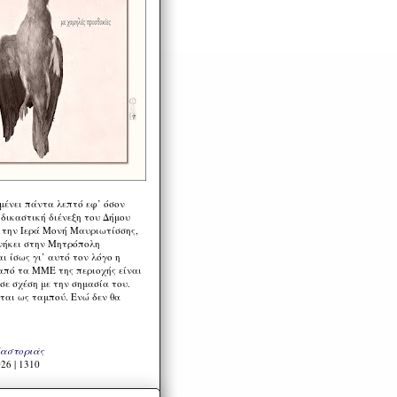
μένει πάντα λεπτό εφ’ όσον
 δικαστική διένεξη του Δήμου
 την Ιερά Μονή Μαυριωτίσσης,
νήκει στην Μητρόπολη
ι ίσως γι’ αυτό τον λόγο η
από τα ΜΜΕ της περιοχής είναι
σε σχέση με την σημασία του.
ται ως ταμπού. Ενώ δεν θα
Καστοριάς
26 | 1310