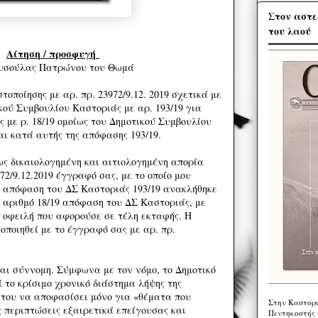
Στον αστε
του λαού
Αίτηση / προσφυγή
ρυσούλας Πατρώνου του Θωμά
οποίησης με αρ. πρ. 23972/9.12. 2019 σχετικά με
ού Συμβουλίου Καστοριάς με αρ. 193/19 για
 με ρ. 18/19 ομοίως του Δημοτικού Συμβουλίου
αι κατά αυτής της απόφασης 193/19.
ως δικαιολογημένη και αιτιολογημένη απορία
72/9.12.2019 έγγραφό σας, με το οποίο μου
ν απόφαση του ΔΣ Καστοριάς 193/19 ανακλήθηκε
ε αριθμό 18/19 απόφαση του ΔΣ Καστοριάς, με
ί οφειλή που αφορούσε σε τέλη εκταφής. Η
ποιηθεί με το έγγραφό σας με αρ. πρ.
ναι σύννομη. Σύμφωνα με τον νόμο, το Δημοτικό
 το κρίσιμο χρονικό διάστημα λήψης της
του να αποφασίσει μόνο για «θέματα που
Στην Καστορι
 περιπτώσεις εξαιρετικά επείγουσας και
Πεντηκοστής 