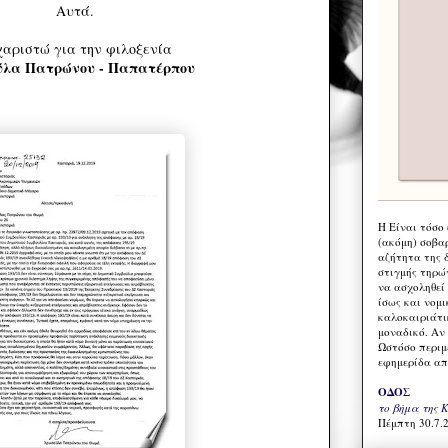
Αυτά.
αριστώ για την φιλοξενία
ύλα Πατρώνου - Παπατέρπου
Η Eίναι τόσο
(ακόμη) σοβα
αζήτητα της 
στιγμής τηρώ
να ασχοληθεί
ίσως και νομι
καλοκαιριάτι
μοναδικό. Αν 
Ωστόσο περιμ
εφημερίδα απ
ΟΔΟΣ
το βήμα της 
Πέμπτη 30.7.2