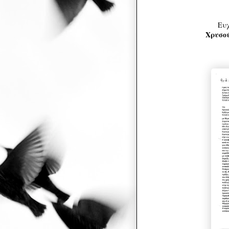
Ευχ
Χρυσο