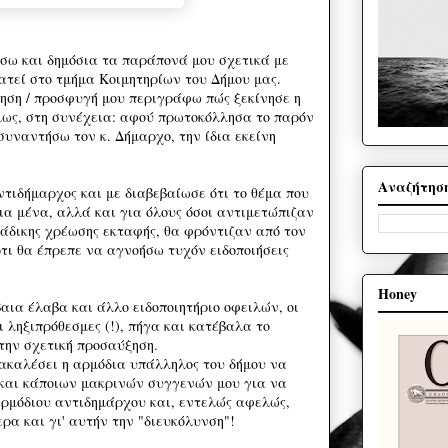
σω και δημόσια τα παράπονά μου σχετικά με
ατεί στο τμήμα Κοιμητηρίων του Δήμου μας.
ηση / προσφυγή μου περιγράφω πώς ξεκίνησε η
μως, στη συνέχεια: αφού πρωτοκόλλησα το παρόν
συναντήσω τον κ. Δήμαρχο, την ίδια εκείνη
Αναζήτησ
τιδήμαρχος και με διαβεβαίωσε ότι το θέμα που
για μένα, αλλά και για όλους όσοι αντιμετώπιζαν
 άδικης χρέωσης εκταφής, θα φρόντιζαν από τον
ότι θα έπρεπε να αγνοήσω τυχόν ειδοποιήσεις
Honey
αια έλαβα και άλλο ειδοποιητήριο οφειλών, οι
ι ληξιπρόθεσμες (!), πήγα και κατέβαλα το
την σχετική προσαύξηση.
ρακαλέσει η αρμόδια υπάλληλος του δήμου να
 και κάποιων μακρινών συγγενών μου για να
αρμόδιου αντιδημάρχου και, εντελώς αφελώς,
α και γι' αυτήν την "διευκόλυνση"!