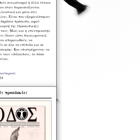
ούν συνωστισμοί ή άλλα τέτοια
ου όταν παρουσιάζονται
λειστικά και μόνο στις
ώνες. Είναι που εξαφανίστηκαν
α δημόσια πρόσωπα, αφού
γιορτή της (προσωπικής)
τους. Μιας και η «πεντηκοστή»
ους ίδιους ώστε δικαιωματικά,
 να απομονωθούν, να
ν σε όλα τα επίπεδα και σε
ιοίκησης. Και επιστρέφοντας να
υς τους υπόλοιπους, το πόσο
είναι.
Καστοριάς
24
ς προσδοκίες