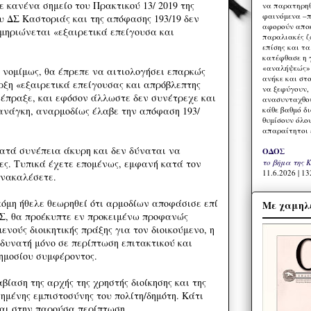
 κανένα σημείο του Πρακτικού 13/ 2019 της
να παρατηρηθ
φαινόμενα –π
υ ΔΣ Καστοριάς και της απόφασης 193/19 δεν
αφορούν αποκ
κμηριώνεται «εξαιρετικά επείγουσα και
παραλιακές ζ
επίσης και τ
κατέφθασε η 
«αναλήψεώς» 
 νομίμως, θα έπρεπε να αιτιολογήσει επαρκώς
ανήκε και στ
ρξη «εξαιρετικά επείγουσας και απρόβλεπτης
να ξεφύγουν,
 έπραξε, και εφόσον άλλωστε δεν συνέτρεχε και
ανασυνταχθού
κάθε βαθμό δ
 ανάγκη, αναρμοδίως έλαβε την απόφαση 193/
θυμίσουν όλο
απαραίτητοι 
κατά συνέπεια άκυρη και δεν δύναται να
ΟΔΟΣ
το βήμα της 
ες. Τυπικά έχετε επομένως, εμφανή κατά τον
11.6.2026 | 13
ανακαλέσετε.
κόμη ήθελε θεωρηθεί ότι αρμοδίων αποφάσισε επί
Με χαμηλέ
ΔΣ, θα προέκυπτε εν προκειμένω προφανώς
νούς διοικητικής πράξης για τον διοικούμενο, η
 δυνατή μόνο σε περίπτωση επιτακτικού και
δημοσίου συμφέροντος.
ίαση της αρχής της χρηστής διοίκησης και της
ημένης εμπιστοσύνης του πολίτη/δημότη. Κάτι
και στην παρούσα περίπτωση.