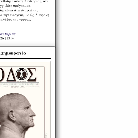
Έκθεσης Γούνας Καστοριάς, ότι
ιγγιώδες πρόγραμμα
ης είναι στα σκαριά της
α την ενίσχυση, με όχι διαφανή
 κλάδου της γούνας.
Καστοριάς
26 | 1314
α Δημοκρατία