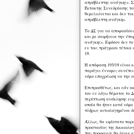
απρόβλεπτης ανάγκης». Σε
Έκτακτης Συνεδρίασης το
θεμελιώνεται και δεν τε
απρόβλεπτη ανάγκη».
Το ΔΣ για να αποφασίσει
και με σαφήνεια την ύπα
ανάγκης». Εφόσον δεν το
εν τοις πράγμασι τέτοια
19.
Η απόφαση 193/19 είναι 
παράγει έννομες συνέπει
νόμο υποχρέωση να την 
Επιπροσθέτως, και εάν α
του εν λόγω θέματος το 
περίπτωση ανάκλησης ευμε
οποία θα ήταν κατά νόμο
πλήρως αιτιολογημένου 
Άλλως, θα υφίστατο παραβ
προστασίας της δικαιολογ
που προφανώς θα ίσχυε 