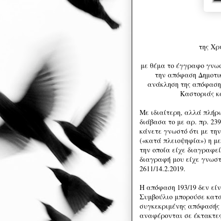
της Χ
με θέμα το έγγραφο γνωστ
την απόφαση Δημοτικ
ανάκληση της απόφασης
Καστοριάς κ
Με ιδιαίτερη, αλλά πλήρ
διάβασα το με αρ. πρ. 239
κάνετε γνωστό ότι με τη
(«κατά πλειοψηφία») η μ
την οποία είχε διαγραφε
διαγραφή μου είχε γνωστο
2611/14.2.2019.
Η απόφαση 193/19 δεν εί
Συμβούλιο μπορούσε κατά
συγκεκριμένης απόφασής 
αναφέρονται σε έκτακτες