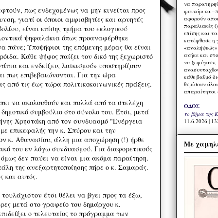
να παρατηρηθ
φτούν, πως ενδεχομένως να μην κινείται προς
φαινόμενα –π
αφορούν αποκ
νση, γιατί οι όποιοι αμφισβητίες και αρνητές
παραλιακές ζ
βολίου, είναι επίσης τμήμα του εκλογικού
επίσης και τ
λοντικά ψηφαλάκια όπως προαναφέρθηκε
κατέφθασε η 
 πάνε; Υποψήφιοι της επόμενης μέρας θα είναι
«αναλήψεώς» 
ανήκε και στ
ορόιδα. Κάθε ψήφος παίζει τον δικό της ξεχωριστό
να ξεφύγουν,
τίπια και ενδείξεις λαϊκισμού» υποστηρίζουν
ανασυνταχθού
ται πως επιβεβαιώνονται. Για την ώρα
κάθε βαθμό δ
ς από τις έως τώρα πολιτικοκοινωνικές πράξεις.
θυμίσουν όλο
απαραίτητοι 
έπει να ακολουθούν και πολλά από τα στελέχη
ΟΔΟΣ
δημοτικό συμβούλιο στο σύνολο του. Έτσι, μετά
το βήμα της 
ρήνης Χρηστάκη από τον συνδυασμό "Ενέργεια
11.6.2026 | 13
με επικεφαλής την κ. Σπύρου και την
ον κ. Αθανασίου, άλλη μια αποχώρηση (!) ήρθε
Με χαμηλέ
τικό του εν λόγω συνδυασμού. Για διαφορετικούς
 όμως δεν παύει να είναι μια ακόμα παραίτηση.
τάλη της ανεξαρτητοποίησης πήρε ο κ. Σαμαράς.
ς και αυτός.
 τουλάχιστον έτσι θέλει να βγει προς τα έξω,
ώρες μετά στο γραφείο του δημάρχου κ.
επιδείξει ο τελευταίος το πρόγραμμα των