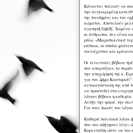
Κάνοντας πολλούς να σκε
την συγκεκριμένη κατεύθυ
της πανδημίας και του εμ
σώματος. Αποτελούν μελ
αγαπητή ΟΔΟΣ. Χαμένα να
οι άνθρωποι, δεν είναι κ
ρόλο. «Μικροπολιτικά τερ
κάποιοι, οι οποίοι φαίνε
τουλάχιστον και κρίνοντα
Οι τελευταίες βέβαια πρ
που απαρτίζουν το παρόν 
την αποχώρηση της κ. Ει
για τον Δήμο Καστοριάς" 
αντικατάσταση της από τ
να προστεθεί στο ενεργη
λόγους βέβαια η καθεμία,
Αυτήν την φορά, την σκυ
Για τους δικούς του λόγου
Καθαρά πολιτικοί λόγοι ή
που τον οδήγησαν λίγες 
Κορεντσίδη ώστε να του 