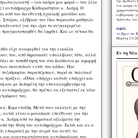
της Διεθνούς 
ε πρωταγωνιστή —για ακόμα μια φορά— τον λίγο
ένα ακόμη ιλ
 (;) αντιδήμαρχο Καθαριότητας κ. Λιάμη. Ο
χρηματοδότησ
αι από τον διευθυντή σχολικής μονάδας και
κυβέρνησης γι
κ. Σπύρου, εξύβρισε τον ίδιο παρουσία μαθητών
πρότυπα, του
διαψευστεί για την ώρα το συγκεκριμένο
ΟΔΟΣ
ς πραγματοποιηθέν θα ληφθεί. Και ως τέτοιο θα
το βήμα της 
Πέμπτη 2.4.20
λθόν είχε αναφερθεί για την ευκολία
Εν τη Νέ
ους του, από δημοτικούς υπαλλήλους τότε, αλλά
άψει σε τοποθέτηση του στο διαδίκτυο με αφορμή
 των σκουπιδιών εντός του κάδου. Που
ς πεζοδρομίου παραπέμπουν, παρά σε πολιτικά
αι πράξεις. «Όπου υπάρχει καπνός υπάρχει και
ήση και με δεδομένη την επαναλαμβανόμενη
 αντιδημάρχου, θα πρέπει να εξεταστεί εκ νέου
υντρόφους του.
 κ. Κορεντσίδη. Μετά τους εκλογείς με την
, αυτός είναι ο μοναδικός υπεύθυνος για την
 κ. Λιάμη από τα δημοτικά αξιώματα της
από την θέση του αντιδημάρχου. Εκτός και αν ο
άς επικροτεί με την σειρά του αυτές τις
ου και αναντικατάστατου αντιδημάρχου του.