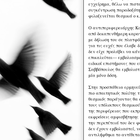
εγχείρημα, θέλω να πιστ
συγκέντρωση παραδοξότητ
φιλοξενείται θεσμικά ο κ
Ο αντιπεριφερειάρχης Κα
από δεκαπενθήμερη καραντ
με δήλωση του σε πλατφό
για τις ευχές που έλαβε 
δεν είχε προλάβει να κά
επικαλείται— εμβολιασμό
ειδικοί επιστήμονες που ε
Σαββόπουλος θα εμβολιστ
μία μόνο δόση.
Στην προσπάθεια ερμηνεί
πιο απαιτητικός πολίτης 
θεσμικός παράγοντας θα 
τους υπόλοιπους θεσμικο
της περιφέρειας που εκπρ
εκφράσεις αμφισβήτησης
την περιπέτειά του δεν φ
δεν έχουν εμβολιαστεί, 
αντιλήφθηκα το αντίθετο