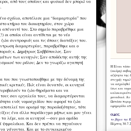
εροι, από τους οποίους και φυσικά δεν μπορώ να
.
ένο σχόλιο, αποτέλεσε μια “διαμαρτυρία” που
το κτήριο του διοικητηρίου, στον χώρο
ι απέναντί του. Στο σημείο παραβρέθηκε μια
) οι οποίοι είναι αντίθετοι με το νέο
ζώα συντροφιάς και τις όποιες διατάξεις του.
ντρωση διαμαρτυρίας, παραβρέθηκε και ο
οριάς κ. Δημήτριος Σαββόπουλος. Σαν
μάτων των κυνηγών; Σαν αποδέκτης αυτής της
εσμικού του ρόλου; Δεν το γνωρίζω αγαπητή
Η Eίναι τόσο
(ακόμη) σοβα
αζήτητα της 
α του που γνωστοποιήθηκε με την δύναμη της
στιγμής τηρώ
να ασχοληθεί
ικές κριτικές. Πώς είναι δυνατόν, οι κυνηγοί
ίσως και νομι
πυροβολούν τα ζώα-θηράματα και να
καλοκαιριάτι
 τους σαν εργαλεία τους, να διαμαρτύρονται
μοναδικό. Αν 
ότητα ενός νομοσχεδίου που αφορά τα ζώα
Ωστόσο περιμ
εφημερίδα απ
αποτελεί τον ορισμό της παραδοξότητας, τότε
είξεις ένα άλλο παράδειγμα μήπως και μου γίνει
ΟΔΟΣ
 τα λέμε, και οι κυνηγοί —σαν μια ομάδα
το βήμα της 
ί ψηφαλάκια. Και δεν πρέπει να πηγαίνουν
Πέμπτη 30.7.2
 να χάνονται. Και με το συγκεκριμένο