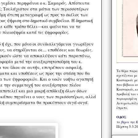
 γεμίσει περηφάνια ο κ. Σαμαράς. Απίστευτα
 Τουλάχιστον στα μάτια των περισσοτέρων
όμη άτυπη μεταγραφή ως προς το σκέλος των
ος ψήφιση στο δημοτικό συμβούλιο. Η δημοτική
με κάθε τρόπο θέλει—και φαίνεται να το
 πλειοψηφία κατά τις ψηφοφορίες.
ό ή όχι, που μόνο οι συνδιαλεγόμενοι γνωρίζουν
ς, να στηρίζονται σε... υποθέσεις και θεωρίες.
 αρκούν ώστε να αποκαλύψουν κάτι παραπάνω,
φορία μετά την ανεξαρτητοποίηση του κ.
 του ίδιου σε αυτήν, επιτρέπουν ασφαλή,
Το θέμα παρα
ατα και υποθέσεις ως προς την στάση που θα
σχετίζεται με
ια των ψηφοφοριών. Και ο νοών νοήτω αγαπητή
Καστοριάς με
ε την συμμετοχή του ανεξάρτητου πλέον
που βέβαια α
Καστοριάς, κα
 αποτελεί και μια μικρή απόδειξη όλων όσων
προβολή του 
ι κάπου πηγαίνει ο νους των περισσοτέρων, αλλά
περιορισμένη 
λή συμπεράσματα θα προκύπτουν σιγά-σιγά.
Αντιμετωπίζε
έπρεπε.
ΟΔΟΣ
το βήμα της 
Πέμπτη 5.3.20