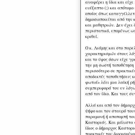
αναφέρει η ίδια και είχ
ευέξαπτο (;) και απότομο
οποίος όπως καταγγέλλετ
δημοσιοποιείται από την 
και μαθητριών. Δεν έχει 
περιστατικό, επομένως ω
κριθεί.
Ο κ. Λιάμης και στο παρε
χαρακτηρισμών στους λόγ
και το ύφος όσων είχε γρ
την μη σωστή τοποθέτηση
περισσότερο σε πρακτικέ
αποδεκτές τοποθετήσεις κ
φωτιά» λέει μια λαϊκή ρ
συμπεριφορά του εν λόγω
από τον ίδιο. Και τους σ
Αλλά και από τον δήμαρχο
ψήφο και τον σταυρό τους
παραμονή ή αποπομπή του
Καστοριάς. Και μάλιστα 
ίδιος ο δήμαρχος Καστορι
πρακτικές του διορισμέν