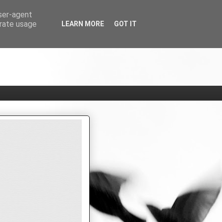
user-agent
erate usage
LEARN MORE
GOT IT