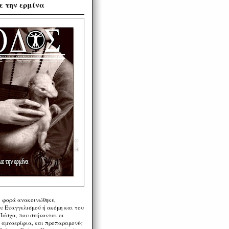
ε την ερμίνα
η φορά ανακοινώθηκε,
υ Ευαγγελισμού ή ακόμη και του
Πάσχα, που στήνονται οι
α αμνοερίφια, και προπαραμονές