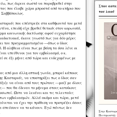
εύω, πως έκρινε σωστό να παραβρεθεί στην
Στον αστε
ας που έλαβε χώρα μπροστά από το κτήριο που
του λαού
. Σαββόπουλος.
στοριάς που επέστρεψε στα καθήκοντά του μετά
ίνα, επειδή είχε βρεθεί θετικός στον κορωνοϊό,
ρμα κοινωνικής δικτύωσης αφού ευχαρίστησε
διαδικτυακά, έκανε γνωστό πως για δύο μέρες
νει τον προγραμματισμένο —όπως ο ίδιος
. Η αλήθεια είναι πως με βάση τα όσα λένε οι
ίναι υπεύθυνοι για τον εμβολιασμό, ο κ.
εί σε έξι μήνες από τώρα και ενδεχομένως με
ας από μια άλλη οπτική γωνία, μπορεί κάποιος
της Καστοριάς, να υποστηρίξει πως ο ίδιος σαν
άξιζε να είναι από τους πρώτους —μαζί με όλους
ύς— που θα έδιναν το μήνυμα στους κατοίκους
οσωπεί. Ώστε να λειάνει και τις τελευταίες
 των εμβολιασμών. Αλλά ακόμα και τώρα, μετά
αίνεται να έχει την πρόθεση να προτρέψει όσους
να σπεύσουν να το κάνουν. Εγώ πάντως δεν
Στην Καστορι
.
Πεντηκοστής 