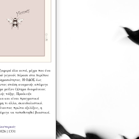
 ζοφερά όλα αυτά, μέχρι που ένα
ρό γεγονός πέρασε στα περίπου
δημοσιότητας. Η ΟΔΟΣ έως
ντας στάση αναμονής απέφυγε
 με μείζον ζήτημα διαφάνειας
κής τάξης. Προέκυψε
κα και είναι πραγματικά
μη τι άλλο, σκανδαλιστικό.
ένοντας πρώτα εξελίξεις, η
έφυγε να τοποθετηθεί βιαστικά.
Καστοριάς
026 | 1331