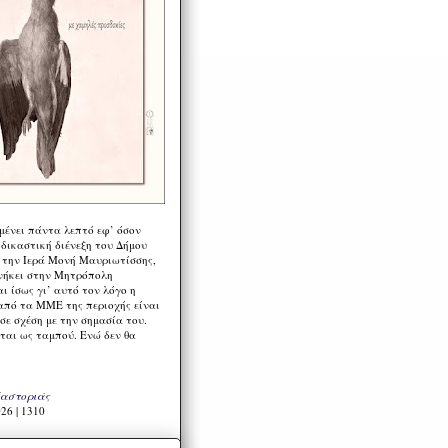
μένει πάντα λεπτό εφ’ όσον
 δικαστική διένεξη του Δήμου
 την Ιερά Μονή Μαυριωτίσσης,
νήκει στην Μητρόπολη
ι ίσως γι’ αυτό τον λόγο η
από τα ΜΜΕ της περιοχής είναι
σε σχέση με την σημασία του.
ται ως ταμπού. Ενώ δεν θα
Καστοριάς
26 | 1310