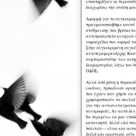
υποστηρίζουν οι περισσότ
διαχωρίσω την στάση μου
Αφορμή για το συγκεκριμ
πραγματοποιήθηκε κοντά σ
στάθμευσης που βρίσκετα
αντιπροσωπεία κυνηγών (!
νομοσχέδιο που αφορά τα 
Στην συγκεκριμένη συγκέ
αντιπεριφερειάρχης Καστ
συμπαραστάτης των αιτη
διαμαρτυρίας λόγω του θ
ΟΔΟΣ.
Αλλά από μόνη η παρουσί
εικόνας, προκάλεσε αρνητ
που έχουν σαν χόμπι να 
χρησιμοποιούν τα σκυλιά
για την αντισυνταγματικ
συντροφιάς; Αν αυτό δεν 
θα περιμένω να μου υποδ
κατανοητό. Αλλά εδώ που
πολιτών— είναι και αυτο
δεξιά και αριστερά, ούτε