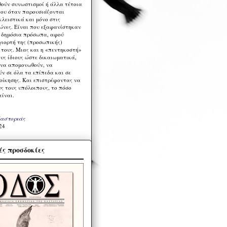
ούν συνωστισμοί ή άλλα τέτοια
ου όταν παρουσιάζονται
λειστικά και μόνο στις
ώνες. Είναι που εξαφανίστηκαν
α δημόσια πρόσωπα, αφού
γιορτή της (προσωπικής)
τους. Μιας και η «πεντηκοστή»
ους ίδιους ώστε δικαιωματικά,
 να απομονωθούν, να
ν σε όλα τα επίπεδα και σε
ιοίκησης. Και επιστρέφοντας να
υς τους υπόλοιπους, το πόσο
είναι.
Καστοριάς
24
ς προσδοκίες