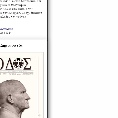
Έκθεσης Γούνας Καστοριάς, ότι
ιγγιώδες πρόγραμμα
ης είναι στα σκαριά της
α την ενίσχυση, με όχι διαφανή
 κλάδου της γούνας.
Καστοριάς
26 | 1314
α Δημοκρατία