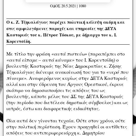
ΟΔΟΣ 20.5.2021 | 1080
Ο κ. Ζ. Τζηκαλάγιας παρέχει πολιτική κάλυψη ακόμη και
στις αμφιλεγόμενες παροχές και υπηρεσίες της ΔΕΥΑ
Καστοριάς του κ. Πέτρου Τόσκου, με δήμαρχο τον κ. Ι.
Κορεντσίδη.
Με τίτλο την φράση
«αυτά πιστεύω»
(παραπέμπει στο
«αυτά είπαμε – αυτά κάναμε»
του Ι. Κορεντσίδη) ο
βουλευτής Καστοριάς της Νέας Δημοκρατίας κ. Ζήσης
Τζηκαλάγιας διένειμε ανακοίνωσή του για το
«νερό που
πίνουμε».
Αναφερόμενος κυρίως στην ΔΕΥΑ Καστοριάς
αλλά και στην ύδρευση του Άργους Ορεστικού, έκρινε
σκόπιμο να δημοσιοποιήσει τις απόψεις του ως
βουλευτής, κάποτε μέλος του ΔΣ της ΔΕΥΑ Καστοριάς
(την περίοδο που διετέλεσε δημοτικός σύμβουλος) και ως
ιατρός, έστω και διαφορετικής ειδικότητας.
Όλα αυτά δεν γίνονται τυχαία. Ούτε στον χρόνο, ούτε
στην πολιτική περίσταση. Έχουν προηγηθεί οι αντίθετες
απόψεις του αντιπεριφερειάρχη κ. Δημητρίου