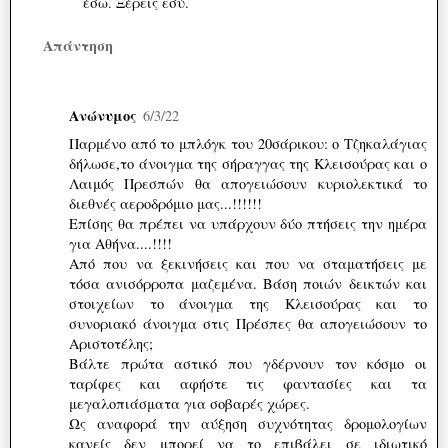
έσω. Ξέρεις εσύ.
Απάντηση
Ανώνυμος
6/3/22
Παρμένο από το μπλόγκ του 20σάρικου: ο Τζηκαλάγιας
δήλωσε,το άνοιγμα της σήραγγας της Κλεισούρας και ο
Λαιμός Πρεσπών θα απογειώσουν κυριολεκτικά το
διεθνές αεροδρόμιο μας...!!!!!!
Επίσης θα πρέπει να υπάρχουν δύο πτήσεις την ημέρα
για Αθήνα....!!!!
Από που να ξεκινήσεις και που να σταματήσεις με
τόσα ανισόρροπα μαζεμένα. Βάση ποιών δεικτών και
στοιχείων το άνοιγμα της Κλεισούρας και το
συνοριακό άνοιγμα στις Πρέσπες θα απογειώσουν το
Αριστοτέλης;
Βάλτε πρώτα αστικό που γδέρνουν τον κόσμο οι
ταρίφες και αφήστε τις φαντασίες και τα
μεγαλοπιάσματα για σοβαρές χώρες.
Ως αναφορά την αύξηση συχνότητας δρομολογίων
κανείς δεν μπορεί να το επιβάλει σε ιδιωτικό