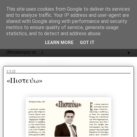
recJPp8XvMXop0y2Y7vHbTA_Phw
This site uses cookies from Google to deliver its services
and to analyze traffic. Your IP address and user-agent are
ΟΔΟΣ
shared with Google along with performance and security
metrics to ensure quality of service, generate usage
statistics, and to detect and address abuse.
Εφημερίδα της Καστοριάς | ODOS Newspaper of Castoria
LEARN MORE
GOT IT
▼
2.3.22
«Πιστεύω»