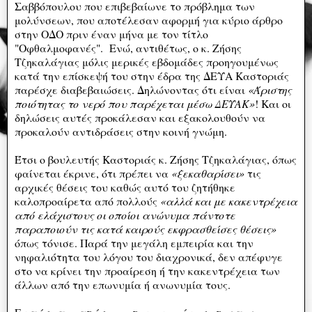
Σαββόπουλου που επιβεβαίωνε το πρόβλημα των
μολύνσεων, που αποτέλεσαν αφορμή για κύριο άρθρο
στην ΟΔΟ πριν έναν μήνα με τον τίτλο
"Οφθαλμοφανές". Ενώ, αντιθέτως, ο κ. Ζήσης
Τζηκαλάγιας μόλις μερικές εβδομάδες προηγουμένως
κατά την επίσκεψή του στην έδρα της ΔΕΥΑ Καστοριάς
παρέσχε διαβεβαιώσεις. Δηλώνοντας ότι είναι
«Άριστης
ποιότητας το νερό που παρέχεται μέσω ΔΕΥΑΚ»
! Και οι
δηλώσεις αυτές προκάλεσαν και εξακολουθούν να
προκαλούν αντιδράσεις στην κοινή γνώμη.
Έτσι ο βουλευτής Καστοριάς κ. Ζήσης Τζηκαλάγιας, όπως
φαίνεται έκρινε, ότι πρέπει να
«ξεκαθαρίσει»
τις
αρχικές θέσεις του καθώς αυτό του ζητήθηκε
καλοπροαίρετα από πολλούς
«αλλά και με κακεντρέχεια
από ελάχιστους οι οποίοι ανώνυμα πάντοτε
παραποιούν τις κατά καιρούς εκφρασθείσες θέσεις»
όπως τόνισε. Παρά την μεγάλη εμπειρία και την
νηφαλιότητα του λόγου του διαχρονικά, δεν απέφυγε
στο να κρίνει την προαίρεση ή την κακεντρέχεια των
άλλων από την επωνυμία ή ανωνυμία τους.