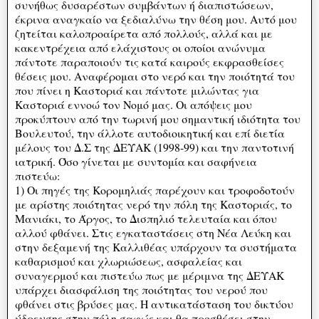
συνήθως δυσαρέστων συμβάντων ή διαπιστώσεων,
έκρινα αναγκαίο να ξεδιαλύνω την θέση μου. Αυτό μου
ζητείται καλοπροαίρετα από πολλούς, αλλά και με
κακεντρέχεια από ελάχιστους οι οποίοι ανώνυμα
πάντοτε παραποιούν τις κατά καιρούς εκφρασθείσες
θέσεις μου. Αναφέρομαι στο νερό και την ποιότητά του
που πίνει η Καστοριά και πάντοτε μιλώντας για
Καστοριά εννοώ τον Νομό μας. Οι απόψεις μου
προκύπτουν από την τωρινή μου σημαντική ιδιότητα του
Βουλευτού, την άλλοτε αυτοδιοικητική και επί διετία
μέλους του Δ.Σ της ΔΕΥΑΚ (1998-99) και την παντοτινή
ιατρική. Όσο γίνεται με συντομία και σαφήνεια
πιστεύω:
1) Οι πηγές της Κορομηλιάς παρέχουν και τροφοδοτούν
με αρίστης ποιότητας νερό την πόλη της Καστοριάς, το
Μανιάκι, το Άργος, το Δισπηλιό τελευταία και όπου
αλλού φθάνει. Στις εγκαταστάσεις στη Νέα Λεύκη και
στην δεξαμενή της Καλλιθέας υπάρχουν τα συστήματα
καθαρισμού και χλωριώσεως, ασφαλείας και
συναγερμού και πιστεύω πως με μέριμνα της ΔΕΥΑΚ
υπάρχει διασφάλιση της ποιότητας του νερού που
φθάνει στις βρύσες μας. Η αντικατάσταση του δικτύου
ύδρευσης στην πόλη σαφώς και θα προσθέσει στην