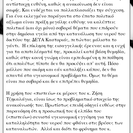
αντίστοιχη ευθύνη, καθώς η ανακοίνωση δεν είναι
σαφής. Και ενδέχεται να πολλαπλασιάζει την σύγχυση.
Για ένα εκλεγμένο παράγοντα στο ύπατο πολιτικό
αξίωμα είναι πράξη μεγάλης ευθύνης να καλύπτεις
πολιτικά (και όχι μόνο) σοβαρά θέματα που επιδρούν
στην δημόσια υγεία από την κατανάλωση του νερού του
δικτύου της ΔΕΥΑ Καστοριάς, πετώντας μάλιστα το
γάντι. Η επίκληση της εισαγγελικής έρευνας και η ευχή
για τα αποτελέσματά της, προκαλεί κατά βάση θυμηδία,
καθώς στην κοινή γνώμη είναι εμπεδωμένη η πεποίθηση
ότι απολύτως τίποτε δεν θα προκύψει απ’ αυτή. Πόσο
μάλλον που ακόμη και εάν καταλήξει κάπου, δεν θα
απαντά στα υγειονομικά προβλήματα. Όμως το θέμα
είναι πιο σοβαρό και δεν επιτρέπει θυμηδία.
Η χρήση του
«πιστεύω»
εκ μέρους του κ. Ζήση
Τζηκαλάγια, είναι ίσως το προβληματικό στοιχείο της
ανακοίνωσής του. Πρωτίστως επειδή οδηγεί ευθέως στην
παρανόηση ότι η προσωπική του ή ελπίδα του
(
«πιστεύω»
) συνιστά υγειονομική εγγύηση για την
καταλληλότητα του νερού που φθάνει στις βρύσες των
καταναλωτών. Αλλά και διότι το φρόνημα του κ.