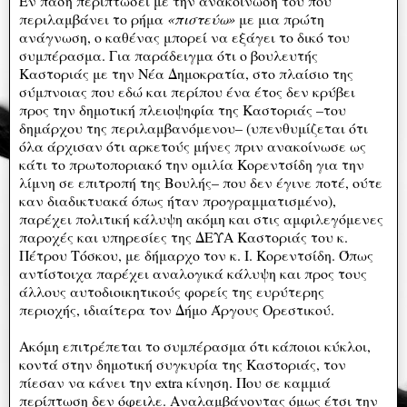
Εν πάση περιπτώσει με την ανακοίνωση του που
περιλαμβάνει το ρήμα
«πιστεύω»
με μια πρώτη
ανάγνωση, ο καθένας μπορεί να εξάγει το δικό του
συμπέρασμα. Για παράδειγμα ότι ο βουλευτής
Καστοριάς με την Νέα Δημοκρατία, στο πλαίσιο της
σύμπνοιας που εδώ και περίπου ένα έτος δεν κρύβει
προς την δημοτική πλειοψηφία της Καστοριάς –του
δημάρχου της περιλαμβανόμενου– (υπενθυμίζεται ότι
όλα άρχισαν ότι αρκετούς μήνες πριν ανακοίνωσε ως
κάτι το πρωτοποριακό την ομιλία Κορεντσίδη για την
λίμνη σε επιτροπή της Βουλής– που δεν έγινε ποτέ, ούτε
καν διαδικτυακά όπως ήταν προγραμματισμένο),
παρέχει πολιτική κάλυψη ακόμη και στις αμφιλεγόμενες
παροχές και υπηρεσίες της ΔΕΥΑ Καστοριάς του κ.
Πέτρου Τόσκου, με δήμαρχο τον κ. Ι. Κορεντσίδη. Όπως
αντίστοιχα παρέχει αναλογικά κάλυψη και προς τους
άλλους αυτοδιοικητικούς φορείς της ευρύτερης
περιοχής, ιδιαίτερα τον Δήμο Άργους Ορεστικού.
Ακόμη επιτρέπεται το συμπέρασμα ότι κάποιοι κύκλοι,
κοντά στην δημοτική συγκυρία της Καστοριάς, τον
πίεσαν να κάνει την extra κίνηση. Που σε καμμιά
περίπτωση δεν όφειλε. Αναλαμβάνοντας όμως έτσι την