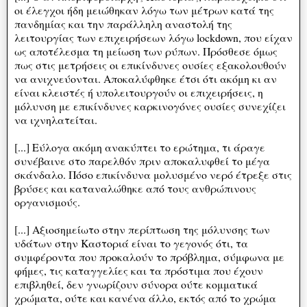
οι έλεγχοι ήδη μειώθηκαν λόγω των μέτρων κατά της
πανδημίας και την παράλληλη αναστολή της
λειτουργίας των επιχειρήσεων λόγω lockdown, που είχαν
ως αποτέλεσμα τη μείωση των ρύπων. Πρόσθεσε όμως
πως στις μετρήσεις οι επικίνδυνες ουσίες εξακολουθούν
να ανιχνεύονται. Aποκαλύφθηκε έτσι ότι ακόμη κι αν
είναι κλειστές ή υπολειτουργούν οι επιχειρήσεις, η
μόλυνση με επικίνδυνες καρκινογόνες ουσίες συνεχίζει
να ιχνηλατείται.
[...] Εύλογα ακόμη ανακύπτει το ερώτημα, τι άραγε
συνέβαινε στο παρελθόν πριν αποκαλυφθεί το μέγα
σκάνδαλο. Πόσο επικίνδυνα μολυσμένο νερό έτρεξε στις
βρύσες και καταναλώθηκε από τους ανθρώπινους
οργανισμούς.
[...] Αξιοσημείωτο στην περίπτωση της μόλυνσης των
υδάτων στην Καστοριά είναι το γεγονός ότι, τα
συμφέροντα που προκαλούν το πρόβλημα, σύμφωνα με
φήμες, τις καταγγελίες και τα πρόστιμα που έχουν
επιβληθεί, δεν γνωρίζουν σύνορα ούτε κομματικά
χρώματα, ούτε και κανένα άλλο, εκτός από το χρώμα