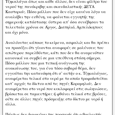
Τζηκαλάγια όπως και κάθε άλλου, δεν είναι φίλτρο του
νερού της πανάκριβης και σκανδαλιστικής ΔΕΥΑ
Καστοριάς. Πόσο μάλλον που δεν είχε κανένα λόγο να
αναλάβει την ευθύνη, να φαίνεται εγγυητής της
σημερινής κατάστασης ύστερα απ’ όσα συνέβησαν τα
τελευταία χρόνια σε Άργος, Δισπηλιό, Αμπελόκηπους
και όχι μόνο.
Αναλύοντας κάποιος το κείμενο, ασφαλώς και θα πρέπει
να προσέξει ότι γίνονται αναφορές σε μολύνσεις του
απώτερου παρελθόντος, κάτι που δεν θα αναμενόταν
κανονικά να συμβεί σε μια υπεύθυνη στάση σήμερα.
Πόσο μάλλον που μια τυπική ανάγνωση της
ανακοίνωσης του, για ένα τόσο σοβαρό θέμα, δεν
εγγυάται την κατανόηση ότι σ’ αυτήν ο κ. Τζηκαλάγιας,
αναφέρεται τελικά στο νερό με το οποίο τροφοδοτείται
κατ’ αρχάς το δίκτυο από τις πηγές Κορομηλιάς. Δεν
αναφέρεται στο νερό που κυκλοφορεί στις σωληνώσεις,
βρίσκεται σε ταμιευτήρες ή φθάνει τελικά στις βρύσες,
ούτε σε άλλες πηγές πρόσμειξης στο δίκτυο με νερό ή
άλλα.
Πάντως δεν διαφεύγει της προσοχής ότι ο βουλευτής