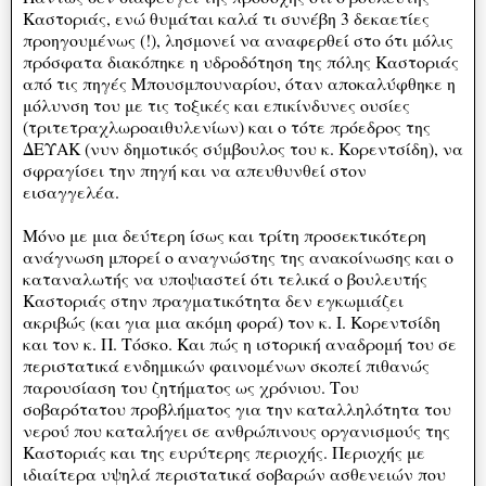
Καστοριάς, ενώ θυμάται καλά τι συνέβη 3 δεκαετίες
προηγουμένως (!), λησμονεί να αναφερθεί στο ότι μόλις
πρόσφατα διακόπηκε η υδροδότηση της πόλης Καστοριάς
από τις πηγές Μπουσμπουναρίου, όταν αποκαλύφθηκε η
μόλυνση του με τις τοξικές και επικίνδυνες ουσίες
(τριτετραχλωροαιθυλενίων) και ο τότε πρόεδρος της
ΔΕΥΑΚ (νυν δημοτικός σύμβουλος του κ. Κορεντσίδη), να
σφραγίσει την πηγή και να απευθυνθεί στον
εισαγγελέα.
Μόνο με μια δεύτερη ίσως και τρίτη προσεκτικότερη
ανάγνωση μπορεί ο αναγνώστης της ανακοίνωσης και ο
καταναλωτής να υποψιαστεί ότι τελικά ο βουλευτής
Καστοριάς στην πραγματικότητα δεν εγκωμιάζει
ακριβώς (και για μια ακόμη φορά) τον κ. Ι. Κορεντσίδη
και τον κ. Π. Τόσκο. Και πώς η ιστορική αναδρομή του σε
περιστατικά ενδημικών φαινομένων σκοπεί πιθανώς
παρουσίαση του ζητήματος ως χρόνιου. Του
σοβαρότατου προβλήματος για την καταλληλότητα του
νερού που καταλήγει σε ανθρώπινους οργανισμούς της
Καστοριάς και της ευρύτερης περιοχής. Περιοχής με
ιδιαίτερα υψηλά περιστατικά σοβαρών ασθενειών που