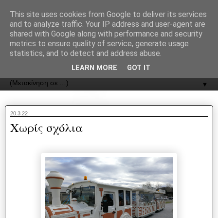
recJPp8XvMXop0y2Y7vHbTA_Phw
This site uses cookies from Google to deliver its services
and to analyze traffic. Your IP address and user-agent are
ΟΔΟΣ
shared with Google along with performance and security
metrics to ensure quality of service, generate usage
statistics, and to detect and address abuse.
Εφημερίδα της Καστοριάς | ODOS Newspaper of Castoria
LEARN MORE
GOT IT
▼
20.3.22
Χωρίς σχόλια