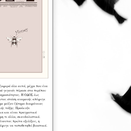
 ζοφερά όλα αυτά, μέχρι που ένα
ρό γεγονός πέρασε στα περίπου
δημοσιότητας. Η ΟΔΟΣ έως
ντας στάση αναμονής απέφυγε
 με μείζον ζήτημα διαφάνειας
κής τάξης. Προέκυψε
κα και είναι πραγματικά
μη τι άλλο, σκανδαλιστικό.
ένοντας πρώτα εξελίξεις, η
έφυγε να τοποθετηθεί βιαστικά.