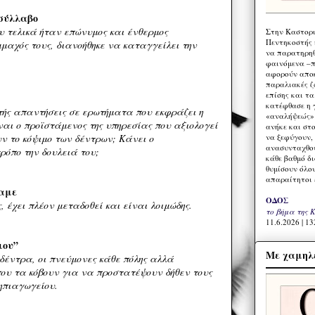
ασύλλαβο
υ τελικά ήταν επώνυμος και ένθερμος
Στην Καστορι
Πεντηκοστής 
μμαχός τους, διανοήθηκε να καταγγείλει την
να παρατηρηθ
φαινόμενα –π
αφορούν αποκ
παραλιακές ζ
επίσης και τ
κατέφθασε η 
υτής απαντήσεις σε ερωτήματα που εκφράζει η
«αναλήψεώς» 
ίναι ο προϊστάμενος της υπηρεσίας που αξιολογεί
ανήκε και στ
να ξεφύγουν,
ν το κόψιμο των δέντρων; Κάνει ο
ανασυνταχθού
τρόπο την δουλειά του;
κάθε βαθμό δ
θυμίσουν όλο
απαραίτητοι 
ναμε
ΟΔΟΣ
 έχει πλέον μεταδοθεί και είναι λοιμώδης.
το βήμα της 
11.6.2026 | 13
ιου”
Με χαμηλέ
δέντρα, οι πνεύμονες κάθε πόλης αλλά
που τα κόβουν για να προστατέψουν δήθεν τους
νηπιαγωγείου.