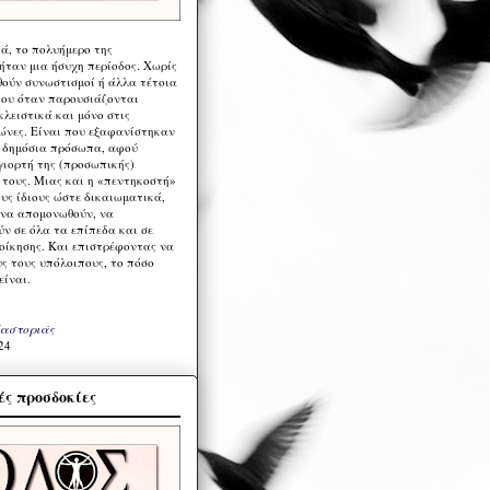
ά, το πολυήμερο της
ήταν μια ήσυχη περίοδος. Χωρίς
ούν συνωστισμοί ή άλλα τέτοια
ου όταν παρουσιάζονται
λειστικά και μόνο στις
ώνες. Είναι που εξαφανίστηκαν
α δημόσια πρόσωπα, αφού
γιορτή της (προσωπικής)
τους. Μιας και η «πεντηκοστή»
ους ίδιους ώστε δικαιωματικά,
 να απομονωθούν, να
ν σε όλα τα επίπεδα και σε
ιοίκησης. Και επιστρέφοντας να
υς τους υπόλοιπους, το πόσο
είναι.
Καστοριάς
24
ς προσδοκίες