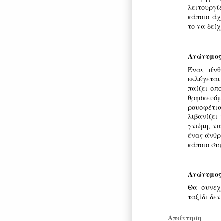
λειτουργί
κάποιο άχ
το να δεί
Ανώνυμος
Ένας άνθ
εκλέγεται
παίζει σπο
θρησκευό
ρουσφέτι
λιβανίζει 
γνώμη, να
ένας άνθρ
κάποιο συ
Ανώνυμος
Θα συνεχί
ταξίδι δε
Απάντηση