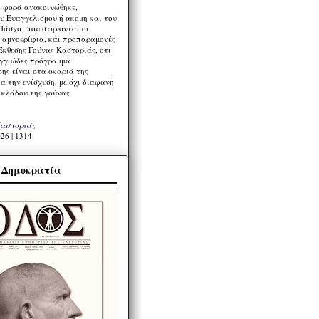
η φορά ανακοινώθηκε,
υ Ευαγγελισμού ή ακόμη και του
Πάσχα, που στήνονται οι
α αμνοερίφια, και προπαραμονές
Έκθεσης Γούνας Καστοριάς, ότι
ιγγιώδες πρόγραμμα
ης είναι στα σκαριά της
α την ενίσχυση, με όχι διαφανή
 κλάδου της γούνας.
Καστοριάς
26 | 1314
α Δημοκρατία