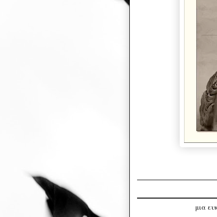
μια ευ