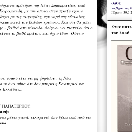
ΟΔΟΣ
όχρονα πρόεδρος της Νέας Δημοκρατίας, από
το βήμα της 
 Καραμανλή, με την οποία στην πράξη έχουν
Πέμπτη 30.7.2
ογα με τις συγκυρίες, την νομή της εξουσίας,
λεμο κατά του βαθέως κράτους. Και ότι θα μπει
Στον αστε
ς... βαθιά στο κόκκαλο. Δείχνει να πιστεύει ότι ο
του λαού
ίναι το βαθύ κράτος, και όχι ο ίδιος. Ούτε ο
του νομού είτε να μη ψηφίσουν τη Νέα
ουν ένα σήμα ότι δεν μπορεί η Καστοριά να
ς Ελλάδας...
Υ ΠΑΠΑΤΕΡΠΟΥ
:
ρινή»
για μένα γιατί, ειλικρινά, δεν ξέρω από πού να
σω...