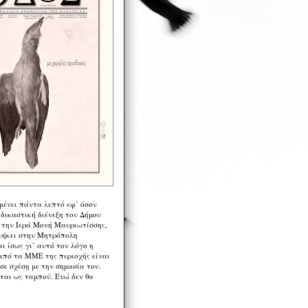
μένει πάντα λεπτό εφ’ όσον
 δικαστική διένεξη του Δήμου
 την Ιερά Μονή Μαυριωτίσσης,
νήκει στην Μητρόπολη
ι ίσως γι’ αυτό τον λόγο η
από τα ΜΜΕ της περιοχής είναι
σε σχέση με την σημασία του.
ται ως ταμπού. Ενώ δεν θα