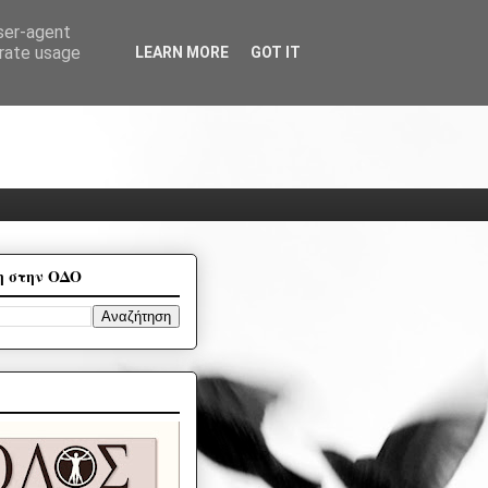
user-agent
erate usage
LEARN MORE
GOT IT
η στην ΟΔΟ