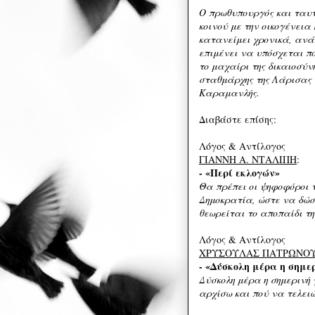
O πρωθυπουργός και ταυτ
κοινού με την οικογένεια
κατανείμει χρονικά, ανάλ
επιμένει να υπόσχεται πό
το μαχαίρι της δικαιοσύνη
σταθμάρχης της Λάρισας ε
Καραμανλής.
Διαβάστε επίσης:
Λόγος & Αντίλογος
ΓΙΑΝΝΗ Α. ΝΤΑΛΙΠΗ
:
- «Περί εκλογών»
Θα πρέπει οι ψηφοφόροι 
Δημοκρατία, ώστε να δώσ
θεωρείται το αποπαίδι τη
Λόγος & Αντίλογος
ΧΡΥΣΟΥΛΑΣ ΠΑΤΡΩΝΟ
- «Δύσκολη μέρα η σημε
Δύσκολη μέρα η σημερινή 
αρχίσω και πού να τελειώ