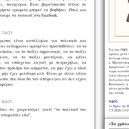
ες, πανηγύρια. Ένας βαρύγδουπος τίτλος σε
ρηστο γραφείο μπορεί να βοηθήσει. Όπως και
χνουμε τα τατουάζ στο Facebook.
7/4/23
ρωπος είναι κατάλληλος για πολιτικός και
 αν εκπληρώνει ορισμένες προϋποθέσεις: να το
Για την ΟΔΟ,
υδαίος, να το παίζει σημαντικός, να το παίζει
αμέσως μετά τ
μενος, να το παίζει μοντέρνος, να κάνει
δεύτερη επικ
α, να υπόσχεται λαγούς με πετραχήλια, να
κ. Μητσοτάκη,
δραματικές ε
τον πρόεδρο του κόμματος, να μην έχει ο ίδιος
τώρα αυταπόδ
 μην έχει φιλότιμο κλπ. Είναι με άλλα λόγια
(νέα) επανεκ
ωπος που όλοι θα τον απέφευγαν αν δεν είχαν
Αντωνίου στο
μφέρον.
Καστοριάς, η
πέντε μόνο β
της στάση.
8/4/23
ΟΔΟΣ
το βήμα της 
σει τις χαιρετούρες γιατί "το πολιτικό του
7.5.2026 | 131
ν σταματάει εδώ".
«Τα χρόνι