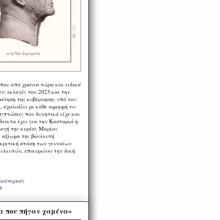
 που από χρόνια τώρα και ειδικά
ις εκλογές του 2023 και την
ράτηση της κυβέρνησης υπό τον
 σχολιάζει με κάθε αφορμή τις
πιπτώσεις που δυνητικά είχε και
εικτα έχει για την Καστοριά η
λογή της κυρίας Μαρίας
 αξίωμα της βουλευτή
 κριτική στάση των γενναίων
ουλευτών, επικυρώνει την δική
Καστοριάς
9
α που πήγαν χαμένα»