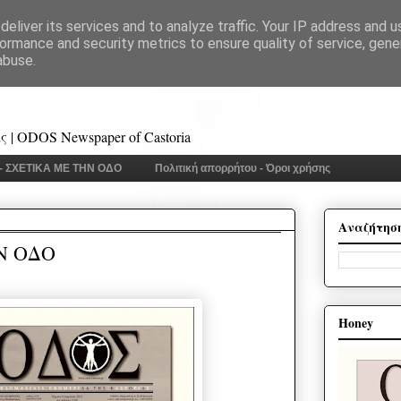
eliver its services and to analyze traffic. Your IP address and 
ormance and security metrics to ensure quality of service, gen
abuse.
 | ODOS Newspaper of Castoria
 - ΣΧΕΤΙΚΑ ΜΕ ΤΗΝ ΟΔΟ
Πολιτική απορρήτου - Όροι χρήσης
Αναζήτησ
Ν ΟΔΟ
Honey