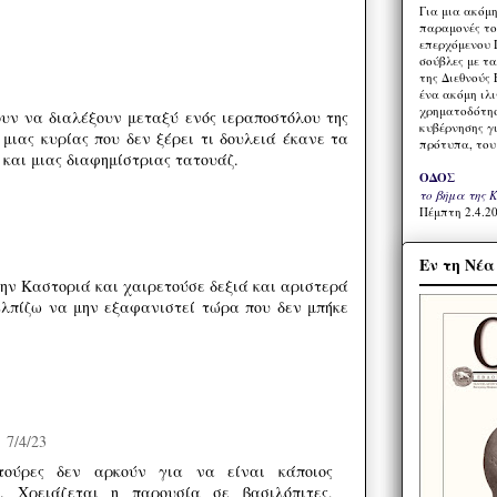
Για μια ακόμ
παραμονές το
επερχόμενου 
σούβλες με τ
της Διεθνούς 
ένα ακόμη ιλ
χρηματοδότησ
υν να διαλέξουν μεταξύ ενός ιεραποστόλου της
κυβέρνησης γι
 μιας κυρίας που δεν ξέρει τι δουλειά έκανε τα
πρότυπα, του
 και μιας διαφημίστριας τατουάζ.
ΟΔΟΣ
το βήμα της 
Πέμπτη 2.4.20
Εν τη Νέ
την Καστοριά και χαιρετούσε δεξιά και αριστερά
Ελπίζω να μην εξαφανιστεί τώρα που δεν μπήκε
7/4/23
τούρες δεν αρκούν για να είναι κάποιος
ς. Χρειάζεται η παρουσία σε βασιλόπιτες,