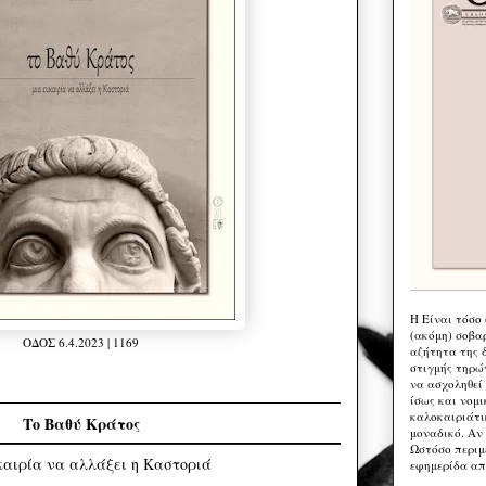
Η Eίναι τόσο
(ακόμη) σοβα
ΟΔΟΣ 6.4.2023 | 1169
αζήτητα της 
στιγμής τηρώ
να ασχοληθεί
ίσως και νομι
καλοκαιριάτι
Το Βαθύ Κράτος
μοναδικό. Αν 
Ωστόσο περιμ
καιρία να αλλάξει η Καστοριά
εφημερίδα απ