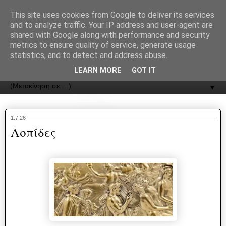
recJPp8XvMXop0y2Y7vHbTA_Phw
This site uses cookies from Google to deliver its services
and to analyze traffic. Your IP address and user-agent are
ΟΔΟΣ
shared with Google along with performance and security
metrics to ensure quality of service, generate usage
statistics, and to detect and address abuse.
Εφημερίδα της Καστοριάς | ODOS Newspaper of Castoria
LEARN MORE
GOT IT
▼
1.7.26
Ασπίδες