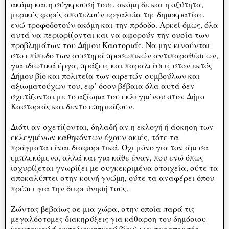
ακόμη και η σύγκρουσή τους, ακόμη δε και η οξύτητα,
μερικές φορές αποτελούν εργαλεία της δημοκρατίας,
ενώ τροφοδοτούν ακόμη και την πρόοδο. Αρκεί όμως, όλα
αυτά να περιορίζονται και να αφορούν την ουσία των
προβλημάτων του Δήμου Καστοριάς. Να μην κινούνται
στο επίπεδο των αυστηρά προσωπικών αντιπαραθέσεων,
για ιδιωτικά έργα, πράξεις και παραλείψεις στον εκτός
Δήμου βίο και πολιτεία των αιρετών συμβούλων και
αξιωματούχων του, εφ’ όσον βέβαια όλα αυτά δεν
σχετίζονται με το αξίωμα του εκλεγμένου στον Δήμο
Καστοριάς και δεντο επηρεάζουν.
Διότι αν σχετίζονται, δηλαδή αν η εκλογή ή άσκηση των
εκλεγμένων καθηκόντων έχουν σκιές, τότε τα
πράγματα είναι διαφορετικά. Όχι μόνο για τον άμεσα
εμπλεκόμενο, αλλά και για κάθε έναν, που ενώ όπως
ισχυρίζεται γνωρίζει με συγκεκριμένα στοιχεία, ούτε τα
αποκαλύπτει στην κοινή γνώμη, ούτε τα αναφέρει όπου
πρέπει για την διερεύνησή τους.
Ζώντας βεβαίως σε μια χώρα, στην οποία παρά τις
μεγαλόστομες διακηρύξεις για κάθαρση του δημόσιου
(κεντρικού ή αυτοδιοικητικού βίου) για παραπομπές,