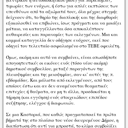
τιμωρίες των ενόχων, ή έστω για απλές εκπτώσεις των
υπευθύνων από τα αξιώματά τους, όλα μέχρις στιγμής
δείχνουν ότι, το θηρίο της διαπλοκής και της διαφθοράς
εξακολουθεί να επιβιώνει, ίσως πράγματι και να μοιάζει
μάταιο, να καταγγέλλονται όσα αποκαλύπτουν
αυθαιρεσίες και παρανομίες των εκλεγμένων. Μια και
καμμιά καταγγελία δεν οδήγησε ενόχους, εκεί που
οδηγεί τον τελευταίο ασφαλισμένο στο ΤΕΒΕ οφειλέτη.
Όμως, ακόμη και αυτό να συμβαίνει, είναι οπωσδήποτε
απογοητευτικές οι εικόνες ενός (τόσο νέου ακόμη)
δημοτικού συμβουλίου, μεταξύ παραγόντων της
πλειοψηφίας και της μειοψηφίας, σαν κι’ αυτές της π.
εβδομάδας. Και μάλιστα από εκλεγμένους, από τους
οποίους έστω και αν δεν αναμένονται θεαματικές
επιτυχίες ή θαύματα, αν μη τι άλλο, προσδοκάται η
τήρηση (και εγγύηση) ενός στοιχειώδους επιπέδου
συζήτησης, ελέγχου ή διαφωνιών.
Σε μια Καστοριά, που καθώς πραγματοποιεί τα πρώτα
βήματά της στο πλαίσιο του νέου διευρυμένου Δήμου, η
διαπίστωση ότι αντί για μπροστά, το κλίμα συμβολίζει