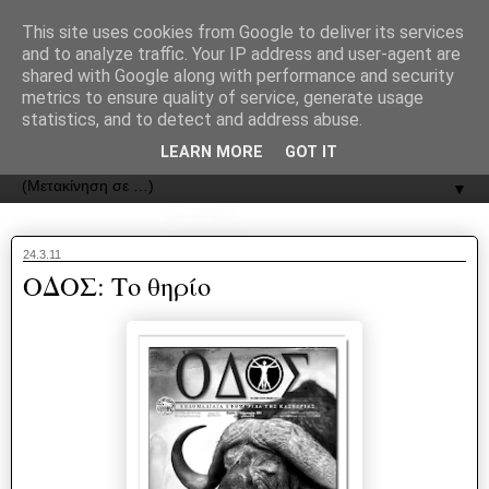
recJPp8XvMXop0y2Y7vHbTA_Phw
This site uses cookies from Google to deliver its services
and to analyze traffic. Your IP address and user-agent are
ΟΔΟΣ
shared with Google along with performance and security
metrics to ensure quality of service, generate usage
statistics, and to detect and address abuse.
Εφημερίδα της Καστοριάς | ODOS Newspaper of Castoria
LEARN MORE
GOT IT
▼
24.3.11
ΟΔΟΣ: Το θηρίο