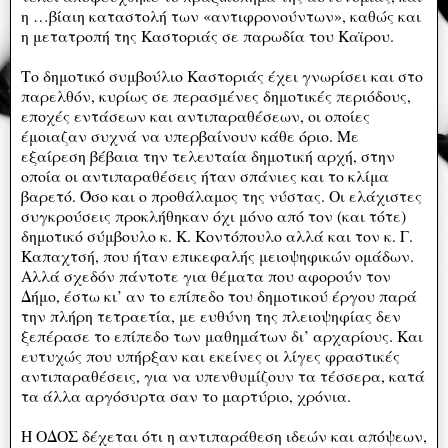
η …βίαιη καταστολή των «αντιφρονούντων», καθώς και
η μετατροπή της Καστοριάς σε παρωδία του Καϊρου.
Το δημοτικό συμβούλιο Καστοριάς έχει γνωρίσει και στο
παρελθόν, κυρίως σε περασμένες δημοτικές περιόδους,
εποχές εντάσεων και αντιπαραθέσεων, οι οποίες
έμοιαζαν συχνά να υπερβαίνουν κάθε όριο. Με
εξαίρεση βέβαια την τελευταία δημοτική αρχή, στην
οποία οι αντιπαραθέσεις ήταν σπάνιες και το κλίμα
βαρετό. Όσο και ο προθάλαμος της νύστας. Οι ελάχιστες
συγκρούσεις προκλήθηκαν όχι μόνο από τον (και τότε)
δημοτικό σύμβουλο κ. Κ. Κοντόπουλο αλλά και τον κ. Γ.
Καπαχτσή, που ήταν επικεφαλής μειοψηφικών ομάδων.
Αλλά σχεδόν πάντοτε για θέματα που αφορούν τον
Δήμο, έστω κι’ αν το επίπεδο του δημοτικού έργου παρά
την πλήρη τετραετία, με ευθύνη της πλειοψηφίας δεν
ξεπέρασε το επίπεδο των μαθημάτων δι’ αρχαρίους. Και
ευτυχώς που υπήρξαν και εκείνες οι λίγες φραστικές
αντιπαραθέσεις, για να υπενθυμίζουν τα τέσσερα, κατά
τα άλλα αργόσυρτα σαν το μαρτύριο, χρόνια.
Η ΟΔΟΣ δέχεται ότι η αντιπαράθεση ιδεών και απόψεων,