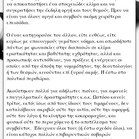
να αποκαταστήσει ένα στοιχειώδες κλίμα και να
συγκρατήσει την έκδηλη οργή και τους θυμούς. Πριν να
είναι για όλους αργά και συμβούν ακόμη χειρότερα
επεισόδια.
Ο ένας κατηγορούσε τον άλλον, είτε ευθέως, είτε
κυρίως με υπαινιγμούς γεμάτους νόημα, και οπωσδήποτε
πάντως με φωνασκίες στην διαπασών σε κλίμα
εριστικότητας και βαθύτατης εχθρότητας, αλλά και
προσωπικής αντιπάθειας, για πράξεις ή ενέργειες οι
οποίες από την άποψη της νομιμότητας, της δεοντολογίας
ή των θεσμών, κινούνται επί ξυρού ακμής. Ή έστω στο
πολιτικό περιθώριο.
Ακούστηκαν πολλά για αδήλωτες πισίνες, για αφανείς
επαγγελματικές δραστηριότητες κ.ο.κ. Ωστόσο κανείς
τρίτος, εκτός ίσως από τους ίδιους τους τιμημένους, δεν
καταλάβαινε ακριβώς ούτε την αιτία, ούτε την αφορμή,
ούτε τον λόγο ή το κίνητρο της κοκορομαχίας, και
φυσικά ούτε το περιεχόμενο ή το αποτέλεσμα του
συμβάντος. Έδειχναν όλοι τους (ή έστω σχεδόν όλοι), να
είναι κάτοχοι πολλών επιβαρυντικών σοβαρών