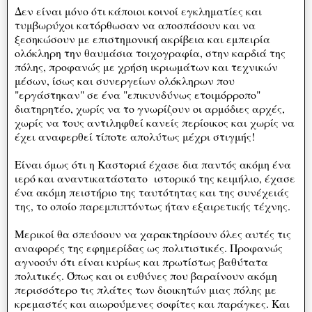
Δεν είναι μόνο ότι κάποιοι κοινοί εγκληματίες και
τυμβωρύχοι κατόρθωσαν να αποσπάσουν και να
ξεσηκώσουν με επιστημονική ακρίβεια και εμπειρία
ολόκληρη την θαυμάσια τοιχογραφία, στην καρδιά της
πόλης, προφανώς με χρήση ικριωμάτων και τεχνικών
μέσων, ίσως και συνεργείων ολόκληρων που
"εργάστηκαν" σε ένα "επικυνδύνως ετοιμόρροπο"
διατηρητέο, χωρίς να το γνωρίζουν οι αρμόδιες αρχές,
χωρίς να τους αντιληφθεί κανείς περίοικος και χωρίς να
έχει αναφερθεί τίποτε απολύτως μέχρι στιγμής!
Είναι όμως ότι η Καστοριά έχασε δια παντός ακόμη ένα
ιερό και αναντικατάστατο ιστορικό της κειμήλιο, έχασε
ένα ακόμη πειστήριο της ταυτότητας και της συνέχειάς
της, το οποίο παρεμπιπτόντως ήταν εξαιρετικής τέχνης.
Μερικοί θα σπεύσουν να χαρακτηρίσουν όλες αυτές τις
αναφορές της εφημερίδας ως πολιτιστικές. Προφανώς
αγνοούν ότι είναι κυρίως και πρωτίστως βαθύτατα
πολιτικές. Όπως και οι ευθύνες που βαραίνουν ακόμη
περισσότερο τις πλάτες των διοικητών μιας πόλης με
κρεμαστές και αιωρούμενες σοφίτες και παράγκες. Και