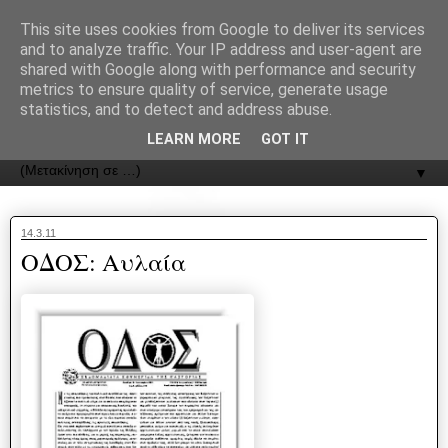
recJPp8XvMXop0y2Y7vHbTA_Phw
This site uses cookies from Google to deliver its services
and to analyze traffic. Your IP address and user-agent are
ΟΔΟΣ
shared with Google along with performance and security
metrics to ensure quality of service, generate usage
statistics, and to detect and address abuse.
Εφημερίδα της Καστοριάς | ODOS Newspaper of Castoria
LEARN MORE
GOT IT
▼
14.3.11
ΟΔΟΣ: Αυλαία