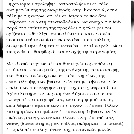
μηχανισμούς πρόληψης, καταστολής και εν τέλει
αντιμετώπισης της διαφθοράς, στην Καστοριά, στην
πόλη με τις εκτρωματικές αυθαιρεσίες που δεν
μπόρεσαν να αντιμετωπισθούν και να αναχαιτισθούν
παρά την επέκταση της προς όλες τις πλευρές του
ορίζοντα, κάθε λίγο, αποκαλύπτεται και ένα νέο
περιστατικό το οποίο αποκαρδιώνει τους πολίτες,
δυσφημεί την πόλη και επιδεινώνει -αντί να βελτιώσει-
τους δείκτες διαφθοράς και ανοχής της παρανομίας.
Μετά από τα γνωστά (και δυστυχώς κορεσθέντα)
ζητήματα των σοφιτών, της ανάλγητης καταστροφής
των βυζαντινών οχυρωματικών μνημείων, της
εγκατάλειψης των βυζαντινών και μεταβυζαντινών
εκκλησιών που οδήγησε στην τυχαία (;) πυρκαϊά του
Αγίου Σωτήρα τον περασμένο Αύγουστο και στην
ολοσχερή καταστροφή του, του εμπρησμού και της
κατεδάφισης αμέτρητων πια αρχοντικών και άλλων
διατηρητέων κτισμάτων ή την κλοπή (!) βυζαντινών
εικόνων, ευαγγελίων και άλλων κινητών από τους
ναούς (δισκοπότηρα, μανουάλια, ακόμη και φωτιστικά),
ή τις κλοπές επιλεγμένων αρχιτεκτονικών μελών,