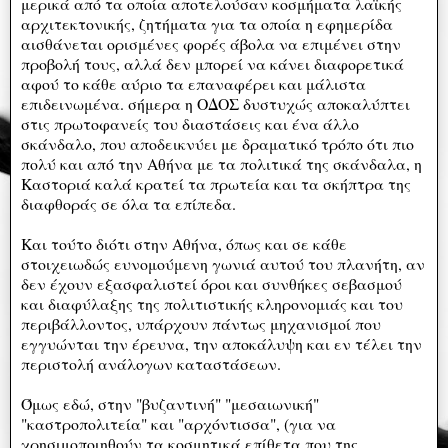
μερικά από τα οποία αποτελούσαν κοσμήματα λαϊκής
αρχιτεκτονικής, ζητήματα για τα οποία η εφημερίδα
αισθάνεται ορισμένες φορές άβολα να επιμένει στην
προβολή τους, αλλά δεν μπορεί να κάνει διαφορετικά
αφού το κάθε αύριο τα επαναφέρει και μάλιστα
επιδεινωμένα. σήμερα η ΟΔΟΣ δυστυχώς αποκαλύπτει
στις πρωτοφανείς του διαστάσεις και ένα άλλο
σκάνδαλο, που αποδεικνύει με δραματικό τρόπο ότι πιο
πολύ και από την Αθήνα με τα πολιτικά της σκάνδαλα, η
Καστοριά καλά κρατεί τα πρωτεία και τα σκήπτρα της
διαφθοράς σε όλα τα επίπεδα.
Και τούτο διότι στην Αθήνα, όπως και σε κάθε
στοιχειωδώς ευνομούμενη γωνιά αυτού του πλανήτη, αν
δεν έχουν εξασφαλιστεί όροι και συνθήκες σεβασμού
και διαφύλαξης της πολιτιστικής κληρονομιάς και του
περιβάλλοντος, υπάρχουν πάντως μηχανισμοί που
εγγυώνται την έρευνα, την αποκάλυψη και εν τέλει την
περιστολή ανάλογων καταστάσεων.
Όμως εδώ, στην "βυζαντινή" "μεσαιωνική"
"καστροπολιτεία" και "αρχόντισσα", (για να
χρησιμοποιηθούν τα κοσμητικά επίθετα που της