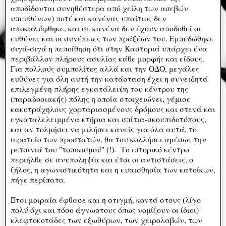
αποδίδονται συνηθέστερα από χείλη των ασεβών
υπευθύνων) ποτέ και κανένας υπαίτιος δεν
αποκαλύφθηκε, και σε κανένα δεν έχουν αποδοθεί οι
ευθύνες και οι συνέπειες των πράξέων του. Εμπεδώθηκε
σιγά-σιγά η πεποίθηση ότι στην Καστοριά υπάρχει ένα
περιβάλλον πλήρους ασυλίας κάθε μορφής και είδους.
Για πολλούς συμπολίτες αλλά και την ΟΔΟ, μεγάλες
ευθύνες για όλη αυτή την κατάσταση έχει η συνειδητά
επιλεγμένη πλήρης εγκατάλειψη του κέντρου της
(παραδοσιακής) πόλης η οποία στοιχειώνει, γέμισε
κακοτράχηλους χορταριασμένους δρόμους και στενά και
εγκαταλελειμμένα κτήρια και σπίτια-σκουπιδοτόπους,
και αν τολμήσει να μιλήσει κανείς για όλα αυτά, το
ιερατείο των προστατών, θα του κολλήσει αμέσως την
ρετσινιά του "τοπικισμού" (!). Το ιστορικό κέντρο
περιήλθε σε ανυποληψία και έτσι οι αντιστάσεις, ο
ζήλος, η αγωνιστικότητα και η ευαισθησία των κατοίκων,
πήγε περίπατο.
Έτσι μοιραία έφθασε και η στιγμή, κοντά στους (λίγο-
πολύ όχι και τόσο άγνωστους όπως νομίζουν οι ίδιοι)
κλεφτοκοτάδες των εξωθύρων, των χειρολαβών, των