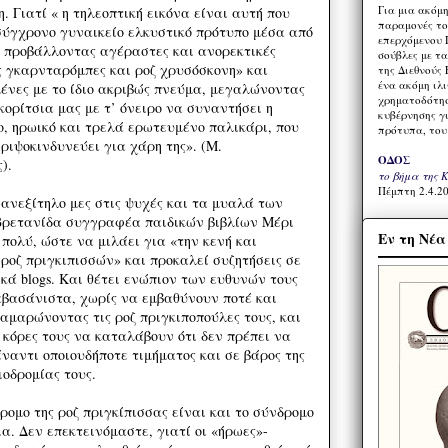
Για μια ακόμ
. Γιατί « η τηλεοπτική εικόνα είναι αυτή που
παραμονές το
σύγχρονο γυναικείο ελκυστικό πρότυπο μέσα από
επερχόμενου 
, προβάλλοντας αγέραστες και ανορεκτικές
σούβλες με τ
ς γκαρνταρόμπες και ροζ χρυσόσκονη» και
της Διεθνούς 
ένα ακόμη ιλ
μένες με το ίδιο ακριβώς πνεύμα, μεγαλώνοντας
χρηματοδότησ
κορίτσια μας με τ’ όνειρο να συναντήσει η
κυβέρνησης γι
ο, ηρωικό και τρελά ερωτευμένο παλικάρι, που
πρότυπα, του
ι ριψοκινδυνεύει για χάρη της». (Μ.
ΟΔΟΣ
).
το βήμα της 
Πέμπτη 2.4.20
ι ανεξίτηλο μες στις ψυχές και τα μυαλά των
 Βρετανίδα συγγραφέα παιδικών βιβλίων Μέρι
Εν τη Νέ
πολύ, ώστε να μιλάει για «την κενή και
ροζ πριγκιπισσών» και προκαλεί συζητήσεις σε
κά blogs. Και θέτει ενώπιον των ευθυνών τους
 αβασάνιστα, χωρίς να εμβαθύνουν ποτέ και
αμαρώνοντας τις ροζ πριγκιποπούλες τους, και
 κόρες τους να καταλάβουν ότι δεν πρέπει να
ναντι οποιουδήποτε τιμήματος και σε βάρος της
ιοδρομίας τους.
ρομο της ροζ πριγκίπισσας είναι και το σύνδρομο
. Δεν επεκτεινόμαστε, γιατί οι «ήρωες»-