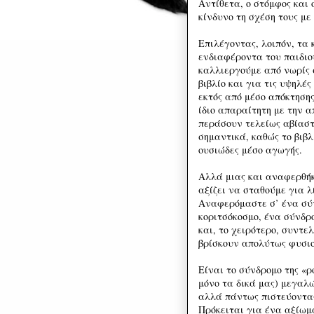
Αντίθετα, ο στόμφος και 
κίνδυνο τη σχέση τους με
Επιλέγοντας, λοιπόν, τα 
ενδιαφέροντα του παιδιο
καλλιεργούμε από νωρίς σ
βιβλίο και για τις υψηλέ
εκτός από μέσο απόκτηση
ίδιο απαραίτητη με την α
περάσουν τελείως αβίαστ
σημαντικά, καθώς το βιβλ
ουσιώδες μέσο αγωγής.
Αλλά μιας και αναφερθή
αξίζει να σταθούμε για λ
Αναφερόμαστε σ’ ένα σύν
κοριτσόκοσμο, ένα σύνδρο
και, το χειρότερο, συντελ
βρίσκουν απολύτως φυσιο
Είναι το σύνδρομο της «ρ
μόνο τα δικά μας) μεγαλ
αλλά πάντως πιστεύοντας
Πρόκειται για ένα αξίωμ