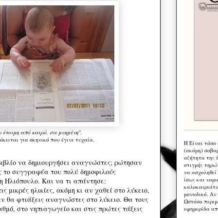
 έτοιμη από καιρό, σα μυημένη".
όκειται για σκηνικό που έγινε τυχαία.
Η Eίναι τόσο
(ακόμη) σοβα
αζήτητα της 
βιβλίο να δημιουργήσει αναγνώστες; ρώτησαν
στιγμής τηρώ
ς το συγγραφέα του πολύ δημοφιλούς
να ασχοληθεί
ίσως και νομι
 Ηλιόπουλο. Και να τι απάντησε:
καλοκαιριάτι
ις μικρές ηλικίες, ακόμη κι αν χαθεί στο λύκειο,
μοναδικό. Αν 
εν θα φτιάξεις αναγνώστες στο λύκειο. Θα τους
Ωστόσο περιμ
αθμό, στο νηπιαγωγείο και στις πρώτες τάξεις
εφημερίδα απ