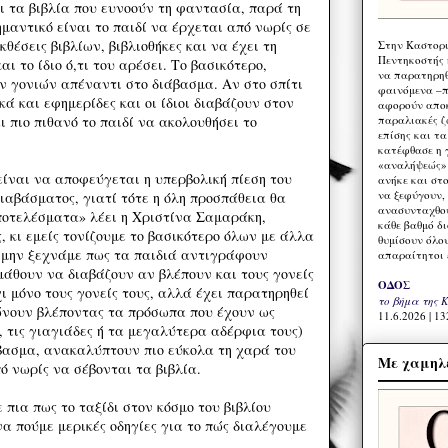
ι τα βιβλία που ευνοούν τη φαντασία, παρά τη
αντικό είναι το παιδί να έρχεται από νωρίς σε
θέσεις βιβλίων, βιβλιοθήκες και να έχει τη
Στην Καστορι
Πεντηκοστής 
ι το ίδιο ό,τι του αρέσει. Το βασικότερο,
να παρατηρηθ
ων γονιών απέναντι στο διάβασμα. Αν στο σπίτι
φαινόμενα –π
κά και εφημερίδες και οι ίδιοι διαβάζουν στον
αφορούν αποκ
παραλιακές ζ
ι πιο πιθανό το παιδί να ακολουθήσει το
επίσης και τ
κατέφθασε η 
«αναλήψεώς» 
είναι να αποφεύγεται η υπερβολική πίεση του
ανήκε και στ
να ξεφύγουν,
διαβάσματος, γιατί τότε η όλη προσπάθεια θα
ανασυνταχθού
ποτελέσματα» λέει η Χριστίνα Σαμαράκη,
κάθε βαθμό δ
 κι εμείς τονίζουμε το βασικότερο όλων με άλλα
θυμίσουν όλο
 μην ξεχνάμε πως τα παιδιά αντιγράφουν
απαραίτητοι 
μάθουν να διαβάζουν αν βλέπουν και τους γονείς
ΟΔΟΣ
χι μόνο τους γονείς τους, αλλά έχει παρατηρηθεί
το βήμα της 
ώνουν βλέποντας τα πρόσωπα που έχουν ως
11.6.2026 | 13
, τις γιαγιάδες ή τα μεγαλύτερα αδέρφια τους)
βασμα, ανακαλύπτουν πιο εύκολα τη χαρά του
Με χαμηλέ
ό νωρίς να σέβονται τα βιβλία.
 πια πως το ταξίδι στον κόσμο του βιβλίου
να πούμε μερικές οδηγίες για το πώς διαλέγουμε
: