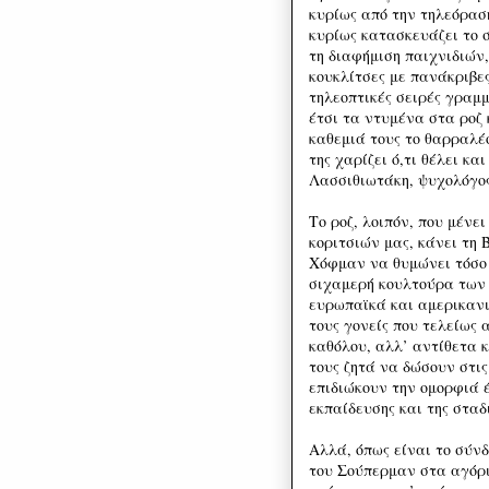
κυρίως από την τηλεόραση
κυρίως κατασκευάζει το 
τη διαφήμιση παιχνιδιών
κουκλίτσες με πανάκριβε
τηλεοπτικές σειρές γραμ
έτσι τα ντυμένα στα ροζ 
καθεμιά τους το θαρραλέ
της χαρίζει ό,τι θέλει κα
Λασσιθιωτάκη, ψυχολόγος
Το ροζ, λοιπόν, που μένε
κοριτσιών μας, κάνει τη
Χόφμαν να θυμώνει τόσο 
σιχαμερή κουλτούρα των 
ευρωπαϊκά και αμερικανι
τους γονείς που τελείως
καθόλου, αλλ’ αντίθετα κ
τους ζητά να δώσουν στις
επιδιώκουν την ομορφιά έ
εκπαίδευσης και της σταδ
Αλλά, όπως είναι το σύνδ
του Σούπερμαν στα αγόρια