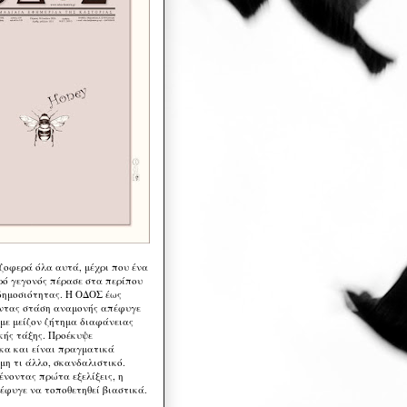
 ζοφερά όλα αυτά, μέχρι που ένα
ρό γεγονός πέρασε στα περίπου
δημοσιότητας. Η ΟΔΟΣ έως
ντας στάση αναμονής απέφυγε
 με μείζον ζήτημα διαφάνειας
κής τάξης. Προέκυψε
κα και είναι πραγματικά
μη τι άλλο, σκανδαλιστικό.
ένοντας πρώτα εξελίξεις, η
έφυγε να τοποθετηθεί βιαστικά.