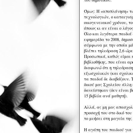
Όμως: Η «αποπλάνηση» τ
τεχνολογιών, ο καταιγισμ
οικογενειακού χρόνου, τ
όποιος κι αν είναι ο λόγο
Όλο και λιγότερα παιδιά
εφημερίδα το 2008, δημο
σύμφωνα με την οποία μό
βλέπει τηλεόραση 2,6 ώρε
Προσωπικά, καθώς είμαι 
βιβλιοθήκης, που είναι α
διαφωνώ ότι η τηλεόραση
εξωσχολικών (και σχολικώ
τα παιδιά δε διαβάζουν. 
δικού μας Σχολείου άλλη 
δανείστηκαν (δεν είναι β
15 βιβλία ανά μαθητή).
Αλλά, ας μη μας απασχολε
προσοχή του στο δικό του 
το μυήσει στη μαγεία τη
Η αγάπη του παιδιού για 