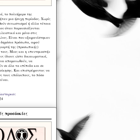
ά, το πολυήμερο της
ήταν μια ήσυχη περίοδος. Χωρίς
ούν συνωστισμοί ή άλλα τέτοια
ου όταν παρουσιάζονται
λειστικά και μόνο στις
ώνες. Είναι που εξαφανίστηκαν
α δημόσια πρόσωπα, αφού
γιορτή της (προσωπικής)
τους. Μιας και η «πεντηκοστή»
ους ίδιους ώστε δικαιωματικά,
 να απομονωθούν, να
ν σε όλα τα επίπεδα και σε
ιοίκησης. Και επιστρέφοντας να
υς τους υπόλοιπους, το πόσο
είναι.
Καστοριάς
24
ς προσδοκίες