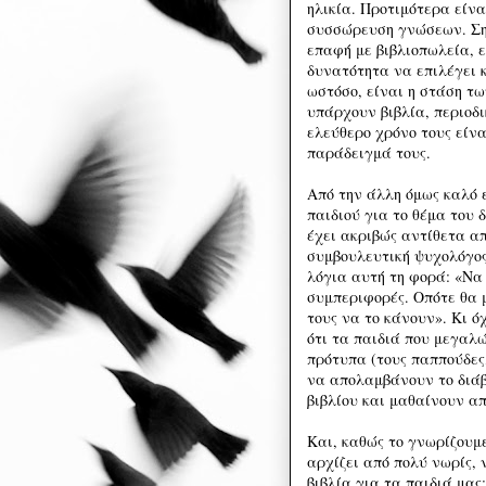
ηλικία. Προτιμότερα είνα
συσσώρευση γνώσεων. Σημ
επαφή με βιβλιοπωλεία, εκ
δυνατότητα να επιλέγει κα
ωστόσο, είναι η στάση τ
υπάρχουν βιβλία, περιοδι
ελεύθερο χρόνο τους είνα
παράδειγμά τους.
Από την άλλη όμως καλό 
παιδιού για το θέμα του 
έχει ακριβώς αντίθετα α
συμβουλευτική ψυχολόγος,
λόγια αυτή τη φορά: «Να
συμπεριφορές. Οπότε θα 
τους να το κάνουν». Κι ό
ότι τα παιδιά που μεγαλ
πρότυπα (τους παππούδες
να απολαμβάνουν το διά
βιβλίου και μαθαίνουν απ
Και, καθώς το γνωρίζουμε
αρχίζει από πολύ νωρίς, 
βιβλία για τα παιδιά μας