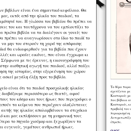
ν βιβλίων είναι ένα σημαντικό κεφάλαιο. Θα
μας, εκτός από την ηλικία του παιδιού, τα
ιμότητά του. Η γλώσσα του βιβλίου θα πρέπει να
σεις του και ταυτόχρονα να του εμπλουτίζει το
τα πρώτα βιβλία να τα διαλέγουν οι γονείς του
α πρέπει να αναγνωρίσουν στο ίδιο το παιδί το
ι να μην του στερούν τη χαρά της απόφασης
ιδιά θα ενδιαφερθούν για τα βιβλία που έχουν
λές και ωραίες εικόνες, που είναι έγχρωμα κι
Σύμφωνα με τις έρευνες, η εικονογράφηση του
 στην αισθητική αγωγή του παιδιού, αλλά παίζει
ηση της ιστορίας, στην εξερεύνηση του χώρου
ς ασκεί μεγάλη έλξη προς το βιβλίο.
Το θέμα παρα
είο είναι ότι τα παιδιά προσχολικής ηλικίας
σχετίζεται με
ς διαβάζουμε περισσότερο ως θεατές, αφού
Καστοριάς με
τους τον κόσμο και τους ήρωες που περιγράφει ο
που βέβαια α
απούν τα κείμενα που περιέχουν ολοζώντανες
Καστοριάς, κα
προβολή του 
ά αυτής της ηλικίας απολαμβάνουν τα στιχάκια
περιορισμένη 
ό και μας εκπλήσσουν με τη μνημονική τους
Αντιμετωπίζε
ίτερα το πηγαίο χιούμορ και ξεχωρίζουν τα
έπρεπε.
αι ευγενείς, γεμάτους ανθρωπιά ήρωες.
ΟΔΟΣ