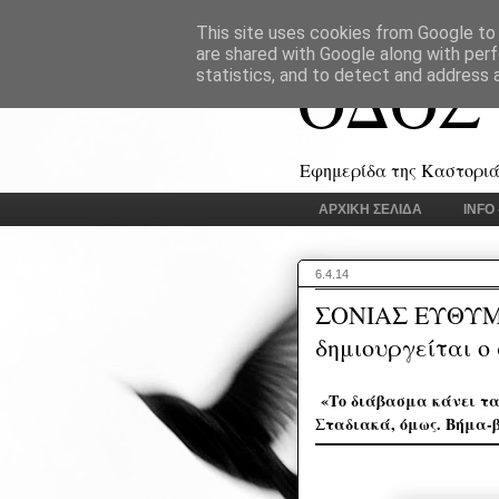
This site uses cookies from Google to d
are shared with Google along with perf
ΟΔΟΣ
statistics, and to detect and address 
Εφημερίδα της Καστοριάς
ΑΡΧΙΚΗ ΣΕΛΙΔΑ
INFO
6.4.14
ΣΟΝΙΑΣ ΕΥΘΥΜ
δημιουργείται ο
«Το διάβασμα κάνει τα
Σταδιακά, όμως. Βήμα-