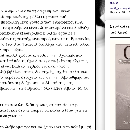
ΟΔΟΣ
το βήμα της 
ων ανηλίκων από τη σαγήνη των νέων
Πέμπτη 30.7.2
ός της εικόνας, η έλλειψη ποιοτικού
ο μεταλλαγμένο γονίδιο των ενδιαφερόντων,
Στον αστε
ς, το φαινόμενο είναι διαπιστωμένο και διεθνές:
του λαού
 διαβάζουν εξωσχολικά βιβλία» έγραφε η
σιεύοντας ταυτόχρονα την έρευνα στη Βρετανία,
νο ένα στα 4 παιδιά διαβάζει καθημερινά, αλλά
ς την ημέρα.
επί πολλά χρόνια υπεύθυνη της σχολικής μας
ρκετά πλούσια, έχω διαφορετική άποψη. Όχι πως
 είναι βασικός εχθρός της ανάγνωσης
ν) βιβλίων, αυτό, δυστυχώς, ισχύει, αλλά πως
Τα περσινά στοιχεία κίνησης της βιβλιοθήκης του
κατάσταση δείχνουν: οι 84 μαθητές μας
έβαιο πως τα διάβασαν όλα) 1.268 βιβλία (Μ. Ο.
ί το σύνολο. Κάθε γονιός ας εστιάσει την
παιδί και στο τι μπορεί να κάνει ο ίδιος για να
ς ανάγνωσης:
το διάβασμα πρέπει να ξεκινήσει από πολύ μικρή