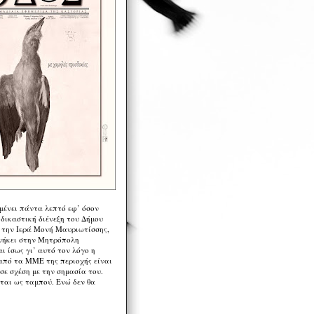
μένει πάντα λεπτό εφ’ όσον
 δικαστική διένεξη του Δήμου
 την Ιερά Μονή Μαυριωτίσσης,
νήκει στην Μητρόπολη
ι ίσως γι’ αυτό τον λόγο η
από τα ΜΜΕ της περιοχής είναι
σε σχέση με την σημασία του.
ται ως ταμπού. Ενώ δεν θα