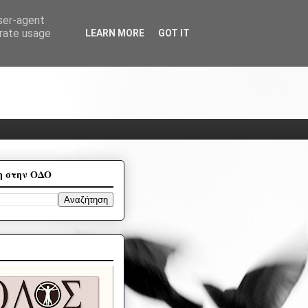
user-agent
erate usage
LEARN MORE
GOT IT
η στην ΟΔΟ