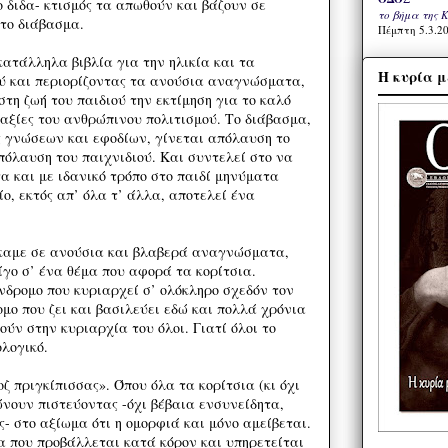
ο διδα- κτισμός τα απωθούν και βάζουν σε
το βήμα της 
 το διάβασμα.
Πέμπτη 5.3.20
κατάλληλα βιβλία για την ηλικία και τα
Η κυρία μ
ύ και περιορίζοντας τα ανούσια αναγνώσματα,
τη ζωή του παιδιού την εκτίμηση για το καλό
ς αξίες του ανθρώπινου πολιτισμού. Το διάβασμα,
ς γνώσεων και εφοδίων, γίνεται απόλαυση το
πόλαυση του παιχνιδιού. Και συντελεί στο να
α και με ιδανικό τρόπο στο παιδί μηνύματα
ίο, εκτός απ’ όλα τ’ άλλα, αποτελεί ένα
καμε σε ανούσια και βλαβερά αναγνώσματα,
ίγο σ’ ένα θέμα που αφορά τα κορίτσια.
δρομο που κυριαρχεί σ’ ολόκληρο σχεδόν τον
μο που ζει και βασιλεύει εδώ και πολλά χρόνια
ούν στην κυριαρχία του όλοι. Γιατί όλοι το
λογικό.
οζ πριγκίπισσας». Όπου όλα τα κορίτσια (κι όχι
ώνουν πιστεύοντας -όχι βέβαια ενσυνείδητα,
- στο αξίωμα ότι η ομορφιά και μόνο αμείβεται.
α που προβάλλεται κατά κόρον και υπηρετείται