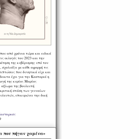
 που από χρόνια τώρα και ειδικά
ις εκλογές του 2023 και την
ράτηση της κυβέρνησης υπό τον
 σχολιάζει με κάθε αφορμή τις
πιπτώσεις που δυνητικά είχε και
εικτα έχει για την Καστοριά η
λογή της κυρίας Μαρίας
 αξίωμα της βουλευτή
 κριτική στάση των γενναίων
ουλευτών, επικυρώνει την δική
Καστοριάς
9
α που πήγαν χαμένα»