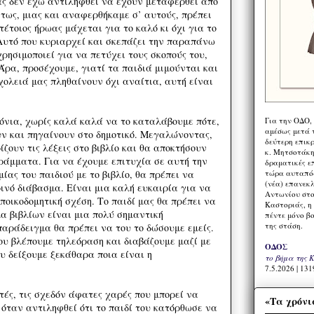
ας δεν έχω αντιληφθεί να έχουν μεταφερθεί από
ντως, μιας και αναφερθήκαμε σ’ αυτούς, πρέπει
τέτοιος ήρωας μάχεται για το καλό κι όχι για το
 Αυτό που κυριαρχεί και σκεπάζει την παραπάνω
χρησιμοποιεί για να πετύχει τους σκοπούς του,
. Άρα, προσέχουμε, γιατί τα παιδιά μιμούνται και
χολειά μας πληθαίνουν όχι αναίτια, αυτή είναι
ρόνια, χωρίς καλά καλά να το καταλάβουμε πότε,
Για την ΟΔΟ,
αμέσως μετά τ
ν και πηγαίνουν στο δημοτικό. Μεγαλώνοντας,
δεύτερη επικ
ουν τις λέξεις στο βιβλίο και θα αποκτήσουν
κ. Μητσοτάκη,
ράμματα. Για να έχουμε επιτυχία σε αυτή την
δραματικές ε
τώρα αυταπόδ
ας του παιδιού με το βιβλίο, θα πρέπει να
(νέα) επανεκ
ινό διάβασμα. Είναι μια καλή ευκαιρία για να
Αντωνίου στο
εποικοδομητική σχέση. Το παιδί μας θα πρέπει να
Καστοριάς, η
α βιβλίων είναι μια πολύ σημαντική
πέντε μόνο β
της στάση.
παράδειγμα θα πρέπει να του το δώσουμε εμείς.
ου βλέπουμε τηλεόραση και διαβάζουμε μαζί με
ΟΔΟΣ
ου δείξουμε ξεκάθαρα ποια είναι η
το βήμα της 
7.5.2026 | 131
τές, τις σχεδόν άφατες χαρές που μπορεί να
«Τα χρόνι
 όταν αντιληφθεί ότι το παιδί του κατόρθωσε να