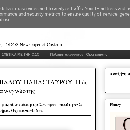
eliver its services and to analyze traffic. Your IP address and 
ormance and security metrics to ensure quality of service, gen
abuse.
 | ODOS Newspaper of Castoria
 - ΣΧΕΤΙΚΑ ΜΕ ΤΗΝ ΟΔΟ
Πολιτική απορρήτου - Όροι χρήσης
Αναζήτησ
ΙΑΔΟΥ-ΠΑΠΑΣΤΑΥΡΟΥ: Πώς
 αναγνώστης
 μικρά παιδιά μεγάλες προσωπικότητες!»
Honey
βήμα. Όχι κατευθείαν.