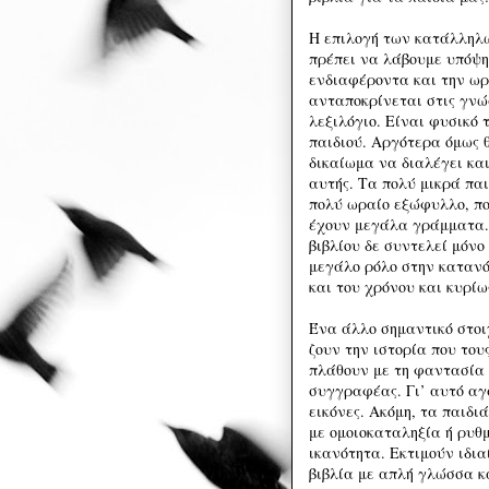
Η επιλογή των κατάλληλω
πρέπει να λάβουμε υπόψη 
ενδιαφέροντα και την ωρ
ανταποκρίνεται στις γνώ
λεξιλόγιο. Είναι φυσικό 
παιδιού. Αργότερα όμως θ
δικαίωμα να διαλέγει κα
αυτής. Τα πολύ μικρά πα
πολύ ωραίο εξώφυλλο, πολ
έχουν μεγάλα γράμματα. 
βιβλίου δε συντελεί μόνο
μεγάλο ρόλο στην κατανό
και του χρόνου και κυρίω
Ένα άλλο σημαντικό στοιχ
ζουν την ιστορία που του
πλάθουν με τη φαντασία 
συγγραφέας. Γι’ αυτό αγ
εικόνες. Ακόμη, τα παιδι
με ομοιοκαταληξία ή ρυθμ
ικανότητα. Εκτιμούν ιδια
βιβλία με απλή γλώσσα κ