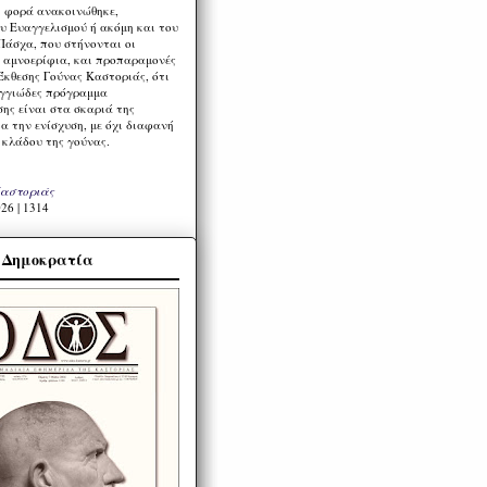
η φορά ανακοινώθηκε,
υ Ευαγγελισμού ή ακόμη και του
Πάσχα, που στήνονται οι
α αμνοερίφια, και προπαραμονές
Έκθεσης Γούνας Καστοριάς, ότι
ιγγιώδες πρόγραμμα
ης είναι στα σκαριά της
α την ενίσχυση, με όχι διαφανή
 κλάδου της γούνας.
Καστοριάς
26 | 1314
α Δημοκρατία