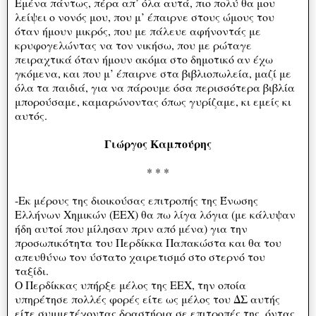
Εμένα πάντως, πέρα απ’ όλα αυτά, πιο πολύ θα μου
λείψει ο νονός μου, που μ’ έπαιρνε στους ώμους του
όταν ήμουν μικρός, που με πάλευε αφήνοντάς με
κρυφογελώντας να τον νικήσω, που με ρώταγε
πειραχτικά όταν ήμουν ακόμα στο δημοτικό αν έχω
γκόμενα, και που μ’ έπαιρνε στα βιβλιοπωλεία, μαζί με
όλα τα παιδιά, για να πάρουμε όσα περισσότερα βιβλία
μπορούσαμε, καμαρώνοντας όπως γυρίζαμε, κι εμείς κι
αυτός.
Γιώργος Καμπούρης
* * *
-Εκ μέρους της διοικούσας επιτροπής της Ένωσης
Ελλήνων Χημικών (ΕΕΧ) θα πω λίγα λόγια (με κάλυψαν
ήδη αυτοί που μίλησαν πριν από μένα) για την
προσωπικότητα του Περδίκκα Παπακώστα και θα του
απευθύνω τον ύστατο χαιρετισμό στο στερνό του
ταξίδι.
Ο Περδίκκας υπήρξε μέλος της ΕΕΧ, την οποία
υπηρέτησε πολλές φορές είτε ως μέλος του ΔΣ αυτής
είτε συμμετέχοντας δραστήρια σε επιτροπές της, όντας