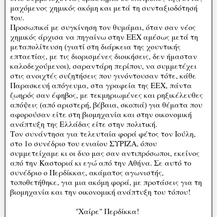
μαχόμενος χημικός ακόμη και μετά τη συνταξιοδότησή
του.
Προσωπικά με συγκίνηση τον θυμάμαι, όταν σαν νέος
χημικός άρχισα να πηγαίνω στην ΕΕΧ αμέσως μετά τη
μεταπολίτευση (γιατί στη διάρκεια της χουντικής
επταετίας, με τις διορισμένες διοικήσεις, δεν ήμασταν
καλοδεχούμενοι), σαραντάρη περίπου, να συμμετέχει
στις ανοιχτές συζητήσεις που γινόντουσαν τότε, κάθε
Παρασκευή απόγευμα, στα γραφεία της ΕΕΧ, πάντα
ζωηρός σαν έφηβος, με τεκμηριωμένες και ρηξικέλευθες
απόψεις (από αριστερή, βέβαια, σκοπιά) για θέματα που
αφορούσαν είτε στη βιομηχανία και στην οικονομική
ανάπτυξη της Ελλάδας είτε στην πολιτική.
Τον συνάντησα για τελευταία φορά φέτος τον Ιούλη,
στο 1ο συνέδριο του ενιαίου ΣΥΡΙΖΑ, όπου
συμμετείχαμε κι οι δυο μας σαν αντιπρόσωποι, εκείνος
από την Καστοριά κι εγώ από την Αθήνα. Σε αυτό το
συνέδριο ο Περδίκκας, ακάματος αγωνιστής,
τοποθετήθηκε, για μια ακόμη φορά, με προτάσεις για τη
βιομηχανία και την οικονομική ανάπτυξη του τόπου!
"Χαίρε" Περδίκκα!