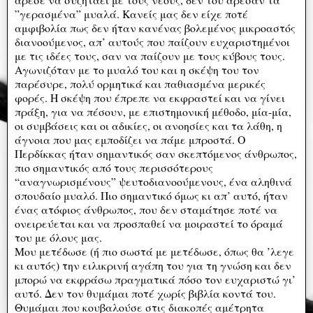
”γερασμένα” μυαλά. Κανείς μας δεν είχε ποτέ
αμφιβολία πως δεν ήταν κανένας βολεμένος μικροαστός
διανοούμενος, απ’ αυτούς που παίζουν ευχαριστημένοι
με τις ιδέες τους, σαν να παίζουν με τους κύβους τους.
Αγωνιζόταν με το μυαλό του και η σκέψη του τον
παρέσυρε, πολύ ορμητικά και παθιασμένα μερικές
φορές. Η σκέψη που έπρεπε να εκφραστεί και να γίνει
πράξη, για να πέσουν, με επιστημονική μέθοδο, μία-μία,
οι συμβάσεις και οι αδικίες, οι ανοησίες και τα λάθη, η
άγνοια που μας εμποδίζει να πάμε μπροστά. Ο
Περδίκκας ήταν σημαντικός σαν σκεπτόμενος άνθρωπος,
πιο σημαντικός από τους περισσότερους
“αναγνωρισμένους” ψευτοδιανοούμενους, ένα αληθινά
σπουδαίο μυαλό. Πιο σημαντικό όμως κι απ’ αυτό, ήταν
ένας ατόφιος άνθρωπος, που δεν σταμάτησε ποτέ να
ονειρεύεται και να προσπαθεί να μοιραστεί το όραμά
του με όλους μας.
Μου μετέδωσε (ή πιο σωστά με μετέδωσε, όπως θα ’λεγε
κι αυτός) την ειλικρινή αγάπη του για τη γνώση και δεν
μπορώ να εκφράσω πραγματικά πόσο τον ευχαριστώ γι’
αυτό. Δεν τον θυμάμαι ποτέ χωρίς βιβλία κοντά του.
Θυμάμαι που κουβαλούσε στις διακοπές αμέτρητα