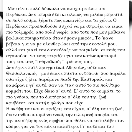
-Μου είναι πολύ δύσκολο να αποχαιρετίσω τον
Περδίκκα. Δεν μπορώ έτσι κι αλλιώς να μιλάω μπροστά
σε πολύ κόσμο, ξέρετε πως κοκκινίζω και τα χάνω. Ο
Περδίκκας προσπαθούσε συχνά να με σπρώξει να είμαι
πιο τολμηρός, από πολύ νωρίς, από τότε που μου μάθαινε
βρώμικα ποιηματάκια όταν ήμουν μικρός,. Το ’κανε
βέβαια για να με ελευθερώσει από την συστολή μου,
αλλά και γιατί τον διασκέδαζε να τσιγκλάει αυτούς που
αγαπούσε, να τους πειράζει για τον καθωσπρεπισμό
τους και τους “αθηναϊκούς” τρόπους τους.
Δεν έγινε ποτέ πραγματικά Αθηναίος, ούτε καν
Θεσσαλονικιός - μου έκανε πάντα εντύπωση που παρόλα
όσα είχε ζήσει, παρέμενε παιδί της Καστοριάς, και
καμάρωνε γι’ αυτό, σαν να ‘ταν αυτό το πιο πολύτιμο
κομμάτι του. Είχε δίκιο σ’ αυτό. Σ’ αυτό το κομμάτι, το
πιο γνήσιο, που το διατήρησε σ’ όλη του την ζωή,
κρυβόταν και αυτή η φλόγα που είχε.
Η σκέψη του και οι πράξεις του είχαν, σ’ όλη του τη ζωή,
έναν ενθουσιασμό νεανικό, την ειλικρινή απορία και
την αναζήτηση ενός εφήβου που θέλει να καταλάβει τον
κόσμο, για να τον κάνει καλύτερο. Γι’ αυτό και του
άρεσε να συζητάει με τους νέους, δεν του άρεσαν τα