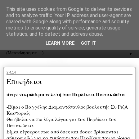
recJPp8XvMXop0y2Y7vHbTA_Phw
This site uses cookies from Google to deliver its services
and to analyze traffic. Your IP address and user-agent are
ΟΔΟΣ
shared with Google along with performance and security
metrics to ensure quality of service, generate usage
statistics, and to detect and address abuse.
Εφημερίδα της Καστοριάς | ODOS Newspaper of Castoria
LEARN MORE
GOT IT
▼
2.4.14
Επικήδειοι
στην νεκρώσιμο τελετή του Περδίκκα Παπακώστα
-Είμαι ο Βαγγέλης Διαμαντόπουλος βουλευτής Συ ΡιζΑ
Καστοριάς.
Θα ήθελα να πω λίγα λόγια για τον Περδίκκα τον
Παπακώστα.
Είμαι σίγουρος πως από όσες και όσους βρίσκονται
σήμερα εδώ για να τιμήσουν τον Περδίκκα τον γνώρισα