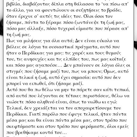
βιβλία, διαβάζοντας δίπλα στη θάλασσα το ‘να πίσω απ’
το άλλο, για να φουντώνουν οι συζητήσεις το βράδυ,
όταν έριχνε σ’ αυτές τις ιδέες του. Όλοι όσοι τον
ζήσαμε, πάντα το ξέραμε πόσο ζωντάνεψε τη ζωή μας,
πόσο μας άλλαξε, πόσο τυχεροί είμαστε που πέρασε απ’
τη ζωή μας.
Πως να μιλήσεις για όλα αυτά; Δεν είναι εύκολο να
βάλεις σε λόγια τα ουσιαστικά πράγματα, αυτό που
ήταν ο Περδίκκας για μας: τις χαρές και τους θυμούς
του, τις ανησυχίες και τις ελπίδες του, πως μας κοίταζε
και πόσο μας αγαπούσε… Δεν μπαίνουν σε λόγια όλες οι
στιγμές που ζήσαμε μαζί του, πως να μπουν; Όμως, αυτό
είναι τελικά η ζωή, αυτό έχει σημασία: αυτό που δεν
μπορεί να ειπωθεί, ότι ζήσαμε μαζί.
Αυτό που θα πω θέλω να μην το πάρετε σαν κάτι τυπικό,
από αυτά που λέγονται σε τέτοιες περιστάσεις, θέλω να
νιώσετε πόσο αληθινό είναι, όπως το νιώθω κι εγώ:
Τελικά, δεν χρειάζεται να τον αποχαιρετίσουμε τον
Περδίκκα. Γιατί παρόλο που έφυγε τελικά, ήταν πάντα
μέσα μας και θα είναι πάντα μέσα μας, στον τρόπο που
σκεφτόμαστε και στον τρόπο που φερόμαστε, όλοι εμείς
που βρεθήκαμε κοντά του…