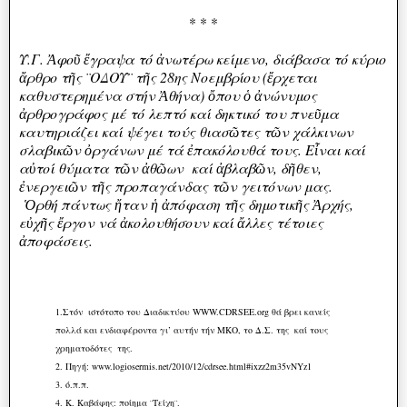
* * *
Υ.Γ. Ἀφοῦ ἔγραψα τό ἀνωτέρω κείμενο, διάβασα τό κύριο
ἄρθρο τῆς ¨ΟΔΟΥ¨ τῆς 28ης Νοεμβρίου (ἔρχεται
καθυστερημένα στήν Ἀθήνα) ὄπου ὁ ἀνώνυμος
ἀρθρογράφος μέ τό λεπτό καί δηκτικό του πνεῦμα
καυτηριάζει καί ψέγει τούς θιασῶτες τῶν χάλκινων
σλαβικῶν ὀργάνων μέ τά ἐπακόλουθά τους. Εἶναι καί
αὐτοί θύματα τῶν ἀθῶων καί ἀβλαβῶν, δῆθεν,
ἐνεργειῶν τῆς προπαγάνδας τῶν γειτόνων μας.
Ὁρθή πάντως ἤταν ἡ ἀπόφαση τῆς δημοτικῆς Ἀρχής,
εὐχῆς ἔργον νά ἀκολουθήσουν καί ἄλλες τέτοιες
ἀποφάσεις.
1.Στόν ιστότοπο του Διαδικτύου WWW.CDRSEE.org θά βρει κανείς
πολλά και ενδιαφέροντα γι’ αυτήν τήν ΜΚΟ, το Δ.Σ. της καί τους
χρηματοδότες της.
2. Πηγή: www.logiosermis.net/2010/12/cdrsee.html#ixzz2m35vNYz1
3. ό.π.π.
4. Κ. Καβάφης: ποίημα ¨Τείχη¨.