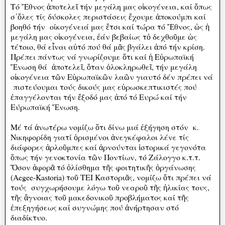
Τό Ἔθνος ἀποτελεῖ τήν μεγάλη μας οἰκογένεια, καί ὅπως
σ᾽ὅλες τίς δύσκολες περιστάσεις ἔχουμε ἀποκούμπι καί
βοηθό τήν οίκογένειά μας ἔτσι καί τώρα τό Ἔθνος, ὡς ἡ
μεγάλη μας οἰκογένεια, ἐάν βεβαίως τὀ δεχθοῦμε ὡς
τέτοιο, θά εἶναι αὐτό πού θά μᾶς βγάλει ἀπό τήν κρίση.
Πρέπει πάντως νά γνωρίζουμε ὅτι καί ἡ Εὐρωπαϊκή
Ἕνωση θά ἀποτελεῖ, ὅταν ὁλοκληρωθεῖ, τήν μεγάλη
οἰκογένεια τῶν Εὐρωπαϊκῶν λαῶν γιαυτό δέν πρέπει νά
πιστεύουμαι τούς δικούς μας εὐρωσκεπτικιστές πού
ἐπαγγέλονται τήν ἔξοδό μας ἀπό τό Ευρώ καί τήν
Εύρωπαϊκή Ἕνωση.
Μέ τά ἀνωτέρω νομίζω ὅτι δίνω μιά ἐξήγηση στόν κ.
Νικηφορίδη γιατί ὁρισμένοι ἀνεγκέφαλοι λένε τίς
διάφορες ἀρλοῦμπες καί ἀρνούνται ἱστορικά γεγονότα
ὅπως τήν γενοκτονία τῶν Ποντίων, τό Ζάλογγο κ.τ.τ.
Ὅσον ἀφορᾶ τό ὀλίσθημα τῆς φοιτητικῆς ὀργάνωσης
(Aegee-Kastoria) τοῦ ΤΕΙ Καστοριᾶς, νομίζω ὅτι πρέπει νά
τούς συγχωρήσουμε λόγω τοῦ νεαροῦ τῆς ἠλικίας τους,
τῆς ἄγνοιας τοῦ μακεδονικοῦ προβλήματος καί τῆς
ἐπεξηγήσεως καί συγνώμης πού ἀνήρτησαν στό
διαδίκτυο.