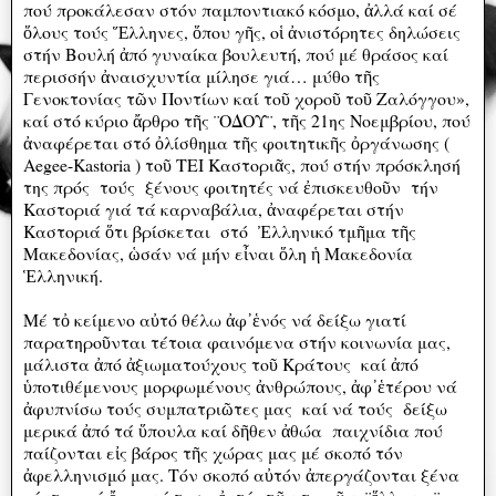
πού προκάλεσαν στόν παμποντιακό κόσμο, ἀλλά καί σέ
ὅλους τούς Ἕλληνες, ὅπου γῆς, οἱ ἀνιστόρητες δηλώσεις
στήν Βουλή ἀπό γυναίκα βουλευτή, πού μέ θράσος καί
περισσήν ἀναισχυντία μίλησε γιά… μύθο τῆς
Γενοκτονίας τῶν Ποντίων καί τοῦ χοροῦ τοῦ Ζαλόγγου»,
καί στό κύριο ἄρθρο τῆς ¨ΟΔΟΥ¨, τῆς 21ης Νοεμβρίου, πού
ἀναφέρεται στό ὀλίσθημα τῆς φοιτητικῆς ὀργάνωσης (
Aegee-Kastoria ) τοῦ ΤΕΙ Καστοριᾶς, πού στήν πρόσκλησή
της πρός τούς ξένους φοιτητές νά ἐπισκευθοῦν τήν
Καστοριά γιά τά καρναβάλια, ἀναφέρεται στήν
Καστοριά ὅτι βρίσκεται στό Ἐλληνικό τμῆμα τῆς
Μακεδονίας, ὡσάν νά μήν εἶναι ὅλη ἡ Μακεδονία
Ἑλληνική.
Μέ τὀ κείμενο αὐτό θέλω ἀφ᾽ἑνός νά δείξω γιατί
παρατηροῦνται τέτοια φαινόμενα στήν κοινωνία μας,
μάλιστα ἀπό ἀξιωματούχους τοῦ Κράτους καί ἀπό
ὑποτιθέμενους μορφωμένους ἀνθρώπους, ἀφ᾽ἑτέρου νά
ἀφυπνίσω τούς συμπατριῶτες μας καί νά τούς δείξω
μερικά ἀπό τά ὕπουλα καί δῆθεν ἀθώα παιχνίδια πού
παίζονται εἰς βάρος τῆς χώρας μας μέ σκοπό τόν
ἀφελληνισμό μας. Τόν σκοπό αὐτόν ἀπεργάζονται ξένα