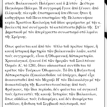
στούς Βαλκανικούς Πολέμους καί ὁ Δ´στόν Δεύτερο
Παγκόσμιο Πόλεμο. Ἡ συγγραφή ἔγινε ἀπό ξένους· ἀπό
ἐλληνικῆς πλευρᾶς ἐπιστημονική ὑπεύθυνος ἤταν ἡ
καθηγήτρια τοῦ Πανεππιστημίου τῆς Πελοποννήσου
κυρία Χριστίνα Κουλούρη τοῦ ἰδίου φυράματος μέ τήν κ.
βουλευτή πού συνέγραψε τό κατάπτυστο βιβλίο τῆς Στ´
Δημοτικοῦ μέ τόν ἀπερίγραπτο συνωστισμό στό λιμάνι
τῆς Σμύρνης.
Όπως φαίνεται καί ἀπό τόν τίτλο τοῦ πρώτου τόμου, ἡ
κοινή ἱστορική ἀφετηρία τῶν βαλκανικῶν λαῶν, κατά
τούς συγγραφεῖς, εἶναι ἡ Ὀθωμανική Αὐτοκρατορία.
Χρονολογικά, ξεκινά ἐπί τῶν ἡμερῶν τοῦ Σουλτάνου
Ὀσμάν Α’, τό 1281, ὅταν οὐσιαστικά συντίθεται τό
κράτος τῶν Τούρκων Ὀθωμανών. Τό ὅτι ἡ Βυζαντινή
Αὐτοκρατορία ἐξακολουθοῦσε νά ὑπάρχει, ἀφού εἶχε
ἀνασυσταθεί ἀπό τόν Μιχαήλ Η’ τόν Παλαιολόγο μέ τήν
ἀνακατάληψη τῆς Κωνσταντινούπολης ἀπό τούς
Φράγκους, τήν ἴδια περίοδο, δέν φαίνεται νά συγκινεῖ
τούς ἐμπνευστές τῆς κοινής Ἱστορίας τῶν Βαλκανίων,
ὅπως οὐδόλως τούς ἐνδιαφέρει, καί δέν ἀναφέρεται
καθόλου, ἡ ἄνθιση τοῦ Σερβικοῦ πολιτισμοῦ, πού