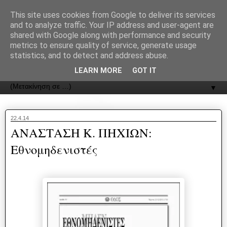
recJPp8XvMXop0y2Y7vHbTA_Phw
This site uses cookies from Google to deliver its services
and to analyze traffic. Your IP address and user-agent are
ΟΔΟΣ
shared with Google along with performance and security
metrics to ensure quality of service, generate usage
statistics, and to detect and address abuse.
Εφημερίδα της Καστοριάς | ODOS Newspaper of Castoria
LEARN MORE
GOT IT
▼
22.4.14
ΑΝΑΣΤΑΣΗ Κ. ΠΗΧΙΩΝ:
Εθνομηδενιστές