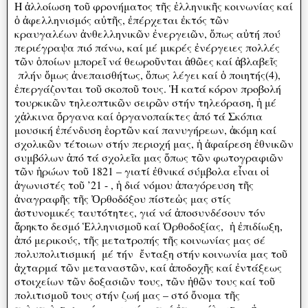
Η ἀλλοίωση τοῦ φρονήματος τῆς ἑλληνικῆς κοινωνίας καί
ὁ ἀφελληνισμός αὐτῆς, ἐπέρχεται ἐκτός τῶν
κραυγαλέων ἀνθελληνικῶν ἐνεργειῶν, ὅπως αὐτή πού
περιέγραψα πιό πάνω, καί μέ μικρές ἐνέργειες πολλές
τῶν ὁποίων μπορεῖ νά θεωροῦνται ἀθῶες καί ἀβλαβεῖς
πλήν ὅμως ἀνεπαισθήτως, ὅπως λέγει καί ὁ ποιητής(4),
ἐπεργάζονται τοῦ σκοποῦ τους. Ἡ κατά κόρον προβολή
τουρκικῶν τηλεοπτικῶν σειρῶν στήν τηλεόραση, ἡ μέ
χἀλκινα ὄργανα καί ὀργανοπαίκτες ἀπό τά Σκόπια
μουσική ἐπένδυση ἑορτῶν καί πανυγήρεων, ἀκόμη καί
σχολικῶν τέτοιων στήν περιοχή μας, ἡ ἀφαίρεση ἐθνικῶν
συμβόλων ἀπό τά σχολεῖα μας ὅπως τῶν φωτογραφιῶν
τῶν ἡρώων τοῦ 1821 – γιατί ἐθνικά σύμβολα εἶναι οἱ
ἀγωνιστές τοῦ ’21 - , ἡ διά νόμου ἀπαγόρευση τῆς
ἀναγραφῆς τῆς Ὀρθοδόξου πίστεὠς μας στίς
ἀστυνομικές ταυτότητες, γιά νά ἀποσυνδέσουν τόν
ἄρηκτο δεσμό Ἑλληνισμοῦ καί Ὀρθοδοξίας, ἡ ἐπιδίωξη,
ἀπό μερικούς, τῆς μετατροπής τῆς κοινωνίας μας σέ
πολυπολιτισμική μέ τήν ἔνταξη στήν κοινωνία μας τοῦ
ἀχταρμά τῶν μεταναστῶν, καί ἀποδοχῆς καί ἐντάξεως
στοιχείων τῶν δοξασιῶν τους, τῶν ἠθῶν τους καί τοῦ
πολιτισμοῦ τους στήν ζωή μας – στό ὄνομα τῆς