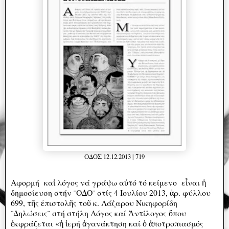
ΟΔΟΣ 12.12.2013 | 719
Αφορμή καἰ λόγος νά γράψω αὐτό τό κείμενο εἶναι ἡ
δημοσίευση στήν ¨ΟΔΟ¨ στίς 4 Ιουλίου 2013, ἀρ. φύλλου
699, τῆς ἐπιστολῆς τοῦ κ. Λάζαρου Νικηφορίδη
¨Δηλώσεις¨ στή στήλη Λόγος καί Ἀντίλογος ὄπου
ἐκφράζεται «ἡ ἱερή ἀγανάκτηση καί ὁ ἀποτροπιασμός