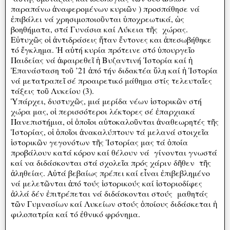
παραπάνω ἀναφερομένων κυριῶν ) προσπάθησε νά
ἐπιβάλει νά χρησιμοποιοῦνται ὑποχρεωτικά, ὡς
βοηθήματα, στά Γυνάσια καί Λύκεια τῆς χώρας.
Εὐτυχῶς οἱ ἀντιδράσεις ἤταν ἔντονες και ἀπεσωβήθηκε
τό ἔγκλημα. Ἡ αὐτή κυρία πρότεινε στό ὑπουργεῖο
Παιδείας νά ἀφαιρεθεῖ ἡ Βυζαντινή Ἱστορία καί ἡ
Ἐπανάσταση τοῦ ’21 ἀπό τήν διδακτέα ὕλη καί ἡ Ἱστορία
νά μετατραπεῖ σέ προαιρετικό μάθημα στίς τελευταῖες
τάξεις τοῦ Λυκείου (3).
Ὑπάρχει, δυστυχῶς, μιά μερίδα νέων ἱστορικῶν στή
χώρα μας, οἱ περισσότεροι λέκτορες σέ ἐπαρχιακά
Πανεπιστήμια, οἱ ὁποῖοι αὐτοκαλοῦνται ἀναθεωρητές τῆς
Ἱστορίας, οἱ ὁποῖοι ἀνακαλύπτουν τά μελανά στοιχεῖα
ἱστορικῶν γεγονότων τῆς Ἱστορίας μας τά ὁποία
προβάλουν κατά κόρον καί θέλουν νά γίνονται γνωστά
καί να διδάσκονται στά σχολεῖα πρός χάριν δῆθεν τῆς
ἀληθείας. Αὐτά βεβαίως πρέπει καί εἶναι ἐπιβεβλημένο
νά μελετῶνται ἀπό τούς ἱστορικούς καί ἱστοριοδίφες
ἀλλά δέν ἐπιτρέπεται νά διδάσκονται στούς μαθητάς
τῶν Γυμνασίων καί Λυκείων στούς ὁποίους διδάσκεται ἡ
φιλοπατρία καί τό ἐθνικό φρόνημα.