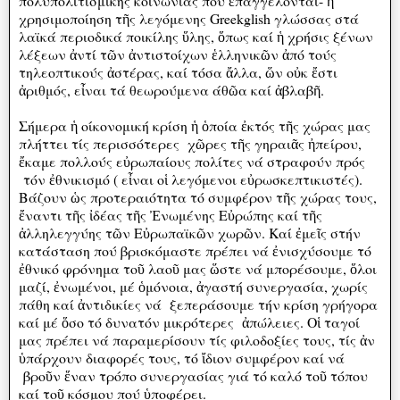
πολυπολιτισμικής κοινωνίας πού ἐπαγγέλονται- ἡ
χρησιμοποίηση τῆς λεγόμενης Greekglish γλώσσας στά
λαϊκά περιοδικά ποικίλης ὕλης, ὅπως καί ἡ χρήσις ξένων
λέξεων ἀντί τῶν ἀντιστοίχων ἑλληνικῶν ἀπό τούς
τηλεοπτικούς ἀστέρας, καί τόσα ἄλλα, ὥν οὐκ ἔστι
ἀριθμός, εἶναι τά θεωρούμενα άθῶα καί ἀβλαβῆ.
Σήμερα ἡ οίκονομική κρίση ἡ ὁποία ἐκτός τῆς χώρας μας
πλήττει τίς περισσότερες χῶρες τῆς γηραιᾶς ἠπείρου,
ἔκαμε πολλούς εὐρωπαίους πολίτες νά στραφούν πρός
τόν ἐθνικισμό ( εἶναι οἱ λεγόμενοι εὐρωσκεπτικιστές).
Βάζουν ὡς προτεραιότητα τό συμφέρον τῆς χώρας τους,
ἔναντι τῆς ἰδέας τῆς Ἐνωμένης Εὐρώπης καί τῆς
ἀλληλεγγύης τῶν Εὐρωπαϊκῶν χωρῶν. Καί ἐμεῖς στήν
κατάσταση πού βρισκόμαστε πρέπει νά ἐνισχύσουμε τό
ἐθνικό φρόνημα τοῦ λαοῦ μας ὥστε νά μπορέσουμε, ὅλοι
μαζί, ἐνωμένοι, μέ ὁμόνοια, ἀγαστή συνεργασία, χωρίς
πάθη καί ἀντιδικίες νά ξεπεράσουμε τήν κρίση γρήγορα
καί μέ ὅσο τό δυνατόν μικρότερες ἀπώλειες. Οἱ ταγοί
μας πρέπει νά παραμερίσουν τίς φιλοδοξίες τους, τίς ἀν
ὑπάρχουν διαφορές τους, τό ἴδιον συμφέρον καί νά
βροῦν ἕναν τρόπο συνεργασίας γιά τό καλό τοῦ τόπου
καί τοῦ κόσμου πού ὑποφέρει.