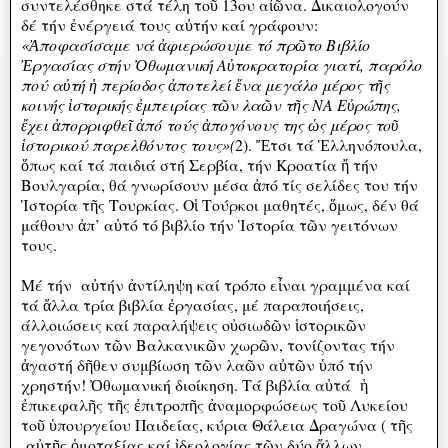
συντελέσθηκε στά τέλη τοῦ 13ου αἰῶνα. Δικαιολογούν
δέ τήν ἐνέργειά τους αὐτήν καί γράφουν:
«Ἀποφασίσαμε νά ἀφιερώσουμε τό πρῶτο Βιβλίο
Ἐργασίας στήν Ὀθωμανική Αὐτοκρατορία γιατί, παρόλο
πού αὐτή ἡ περίοδος ἀποτελεί ἕνα μεγάλο μέρος τῆς
κοινής ἱστορικής ἐμπειρίας τῶν λαῶν τῆς ΝΑ Εὐρώπης,
ἔχει ἀπορριφθεῖ ἀπό τούς ἀπογόνους της ὡς μέρος τοῦ
ἱστορικού παρελθόντος τους»(
2). Ἔτσι τά Ἑλληνόπουλα,
ὅπως καί τά παιδιά στή Σερβία, τήν Κροατία ἤ τήν
Βουλγαρία, θά γνωρίσουν μέσα ἀπό τίς σελίδες του τήν
Ἱστορία τῆς Τουρκίας. Οἱ Τούρκοι μαθητές, ὅμως, δέν θά
μάθουν ἀπ’ αὐτό τό βιβλίο τήν Ἱστορία τῶν γειτόνων
τους.
Μέ τήν αὐτήν ἀντίληψη καί τρόπο εἶναι γραμμένα καί
τά ἄλλα τρία βιβλία ἐργασίας, μέ παραποιήσεις,
άλλοιώσεις καί παραλήψεις οὐσιωδῶν ἱστορικῶν
γεγονότων τῶν Βαλκανικῶν χωρῶν, τονίζοντας τήν
ἀγαστή δῆθεν συμβίωση τῶν λαῶν αὐτῶν ὑπό τήν
χρηστήν! Ὀθωμανική διοίκηση. Τά βιβλία αὐτά ἡ
ἐπικεφαλῆς τῆς ἐπιτροπῆς ἀναμορφώσεως τοῦ Λυκείου
τοῦ ὑπουργείου Παιδείας, κύρια Θάλεια Δραγώνα ( τῆς
αὐτῆς ὁμοταξίας καί ἰδεολογίας τῶν δύο ἄλλων