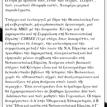
κέντρα μέ ὄργανά τους, ἐντός τῶν τειχῶν, ¨ἕλληνες¨,
τούς γνωστούς ἐθνομηδενιστές. Ἀναφέρω μερικά
παραδείγματα.
Υπάρχει καί λειτουργεῖ, μέ ἕδρα τήν Θεσσαλονίκη ἕνας
μή κυβερνητικός, μή κερδοσκοπικός ὀργανισμός, μιά
διεθνής ΜΚΟ μέ τήν ὀνομασία
¨Κέντρο γιά τή
Δημοκρατία καί τή Συμφιλίωση στή Νοτιοανατολική
Εὐρώπη¨- CDRSEE
(1) μέ στόχο, ὅπως διακηρύττει, νά
ἐνθαρρύνει τίς ἐπαφές, τήν κατανόηση καί τήν
συμφιλίωση μεταξύ τῶν λαών τῆς Ν.Α. Εὐρώπης καί νά
προωθήσει τήν δημοκρατική, πλουραλιστική καί διά
εἰρηνικῶν μέσων συμβίωση τῶν κοινωνιῶν στή
Νοτιοανατολική Εὐρώπη. Ἀνάμεσα στούς βασικούς
στόχους τοῦ Κέντρου εἶναι καί τό ξαναγράψιμο τῶν
ἐκπαιδευτικῶν βιβλίων τῆς ἱστορίας τῶν Βαλκανίων,
χωρίς τίς «ἐθνικιστικές αἰχμές πού ἀναζωπυρώνουν καί
διαιωνίζουν τά μίση ἀνάμεσα στούς λαούς τῆς
περιοχής». Ἔτσι συνέγραψαν ἕνα τετράτομο ἔργο πού
θά ἐχρησιμοποιούνταν ὡς βοήθημα ἐργασίας ἀπό τούς
διδάσκοντας καί τούς μαθητές τῶν Γυμνασίων. Οἱ τόμοι
ἀναφέρονταν: ὁ Α´στήν Ὀθωμανική Ἀὐτοκρατορία, ὁ Β
´στά Ἔθνη καί κράτη στή Νοτιοανατολική Εὐρώπη, ὁ Γ´