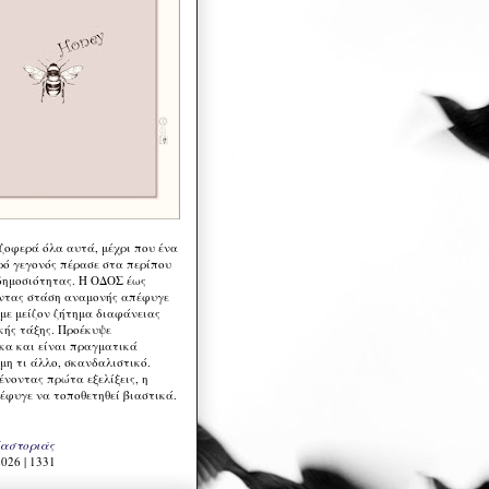
 ζοφερά όλα αυτά, μέχρι που ένα
ρό γεγονός πέρασε στα περίπου
δημοσιότητας. Η ΟΔΟΣ έως
ντας στάση αναμονής απέφυγε
 με μείζον ζήτημα διαφάνειας
κής τάξης. Προέκυψε
κα και είναι πραγματικά
μη τι άλλο, σκανδαλιστικό.
ένοντας πρώτα εξελίξεις, η
έφυγε να τοποθετηθεί βιαστικά.
Καστοριάς
026 | 1331