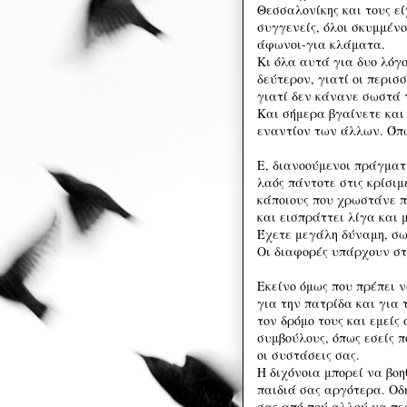
Θεσσαλονίκης και τους εί
συγγενείς, όλοι σκυμμένο
άφωνοι-για κλάματα.
Κι όλα αυτά για δυο λόγ
δεύτερον, γιατί οι περισ
γιατί δεν κάνανε σωστά τ
Και σήμερα βγαίνετε και
εναντίον των άλλων. Όπω
Ε, διανοούμενοι πράγματ
λαός πάντοτε στις κρίσιμ
κάποιους που χρωστάνε π
και εισπράττει λίγα και 
Έχετε μεγάλη δύναμη, σω
Οι διαφορές υπάρχουν στ
Εκείνο όμως που πρέπει 
για την πατρίδα και για 
τον δρόμο τους και εμείς
συμβούλους, όπως εσείς π
οι συστάσεις σας.
Η διχόνοια μπορεί να βοη
παιδιά σας αργότερα. Οδ
σας από πού αλλού να περ