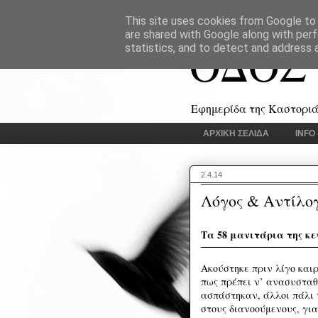
This site uses cookies from Google to d
are shared with Google along with perf
ΟΔΟΣ
statistics, and to detect and address 
Εφημερίδα της Καστοριάς
ΑΡΧΙΚΗ ΣΕΛΙΔΑ
INFO
2.4.14
Λόγος & Αντίλο
Τα 58 μανιτάρια της κ
Ακούστηκε πριν λίγο καιρ
πως πρέπει ν’ ανασυσταθ
ασπάστηκαν, άλλοι πάλι 
στους διανοούμενους, για