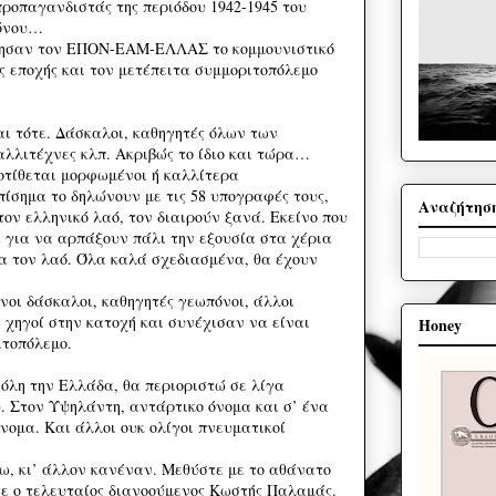
προπαγανδιστάς της περιόδου 1942-1945 του
μόνου…
γησαν τον ΕΠΟΝ-ΕΑΜ-ΕΛΛΑΣ το κομμουνιστικό
ς εποχής και τον μετέπειτα συμμοριτοπόλεμο
ι τότε. Δάσκαλοι, καθηγητές όλων των
αλλιτέχνες κλπ. Ακριβώς το ίδιο και τώρα…
οτίθεται μορφωμένοι ή καλλίτερα
ίσημα το δηλώνουν με τις 58 υπογραφές τους,
Αναζήτησ
ον ελληνικό λαό, τον διαιρούν ξανά. Εκείνο που
α για να αρπάξουν πάλι την εξουσία στα χέρια
τα τον λαό. Όλα καλά σχεδιασμένα, θα έχουν
νοι δάσκαλοι, καθηγητές γεωπόνοι, άλλοι
 χηγοί στην κατοχή και συνέχισαν να είναι
Honey
ιτοπόλεμο.
όλη την Ελλάδα, θα περιοριστώ σε λίγα
υ. Στον Υψηλάντη, αντάρτικο όνομα και σ’ ένα
νομα. Και άλλοι ουκ ολίγοι πνευματικοί
πω, κι’ άλλον κανέναν. Μεθύστε με το αθάνατο
εγε ο τελευταίος διανοούμενος Κωστής Παλαμάς.