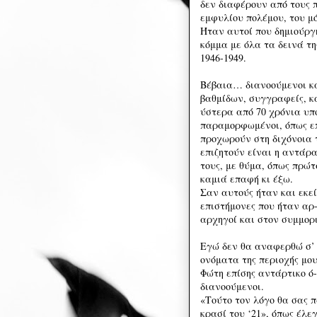
δεν διαφέρουν από τους 
εμφυλίου πολέμου, του 
Ήταν αυτοί που δημιούρ
κόμμα με όλα τα δεινά τη
1946-1949.
Βέβαια… διανοούμενοι κα
βαθμίδων, συγγραφείς, κ
ύστερα από 70 χρόνια υπ
παραμορφωμένοι, όπως επ
προχωρούν στη διχόνοια τ
επιζητούν είναι η αντάρ
τους, με θύμα, όπως πρώ
καμιά επαφή κι έξω.
Σαν αυτούς ήταν και εκεί
επιστήμονες που ήταν αρ-
αρχηγοί και στον συμμορ
Εγώ δεν θα αναφερθώ σ’ 
ονόματα της περιοχής μο
Φώτη επίσης αντάρτικο ό-
διανοούμενοι.
«Τούτο τον λόγο θα σας 
κρασί του ‘21», όπως έλ