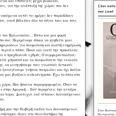
ένοι και υποταγείς μέχρι βλακείας.
Στον αστε
ους, για την ανάπτυξη της χώρας που δεν
του λαού
ανοούμενοι αυτές τις ημέρες δεν παραδίδουν
ος, γιατί βόλεψαν όλα τα σόγια τους και τους
ς του Κολωνακίου… Έστω και μια φορά
πο σας. Περιμέναμε άδικα να ηγηθείτε μιας
νημερώσεως για διαφώτιση και σωστή ενημέρωση
 περνά ο τόπος. Ποιος και γιατί την προκάλεσε;
και ο προχθεσινός εχθρός; Ο συμφεροντολόγος-
είτε μπροστά και να διαφωτίσετε την νεολαία
ης, να κυνηγήσουμε τους γνωστούς δυτικούς
α ξαναγίνουμε γνήσιοι πατριώτες και όχι δούλοι
ου μας βγάζουν ανδειάντροπα: Έχω το όπλο στο
 η χώρα; Που ήσουνα παραμορφωμένε; Όταν το
ζει στην Αμερική… Εσύ περιμένεις την αντάρα
 και τώρα. Δυστυχώς λαέ τέτοιους διανοούμενους
ου.
ήμη μου την θλιβερή εικόνα των διανοούμενων.
Στην Καστορι
κτάκτορας όλους στο πανεπιστήμιο της
Πεντηκοστής 