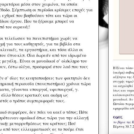
γαριτάρια μέσα στον χειμώνα, τα οποία
έθοδο. Σύμπτωση οι περίοδοι κρίσιμες εποχές για
οι εχθροί που βοηθούσαν τότε και τώρα οι
ίδιου έργου. Που το ξέρουμε μπορεί να
πό τον ουρανό;!
νοι τελείωσαν τα πανεπιστήμια χωρίς να
μή για τους καθηγητάς, για τα βιβλία στα
 κλινικές, τα εργαστήρια, και τόσα άλλα οι
 τον ύπνο κλπ. Όλα δωρεάν από τον ιδρωμένο
ς μεγάλη.. Είναι οι μοναδικοί σ’ ολόκληρο τον
ουν, έστω ολίγα, προσφορά στον λαό που τους
Η Eίναι τόσο
(ακόμη) σοβα
αζήτητα της 
 σ’ όλες τις κινητοποιήσεις των φοιτητών δεν
στιγμής τηρώ
τηριακή περιουσία (πανεπιστήμια) χρόνια τώρα
να ασχοληθεί
ματα, γίνονται υπουργοί, υφυπουργοί, γ.
ίσως και νομι
 άλλο θέσεις κρατικές και ακόμη ως
καλοκαιριάτι
μοναδικό. Αν 
στός ο τρόπος συμπεριφοράς τους.
Ωστόσο περιμ
εφημερίδα απ
κό συμφέρον, δεν πάει να καεί ο τόπος; Πότε
πρότειναν ομαδικά όπως τώρα για την αλλαγή
ΟΔΟΣ
το βήμα της 
ητικής μεταρρυθμίσεως του κράτους; Πού
Πέμπτη 30.7.2
 από τους ελλειμματικούς ας το πούμε έτσι