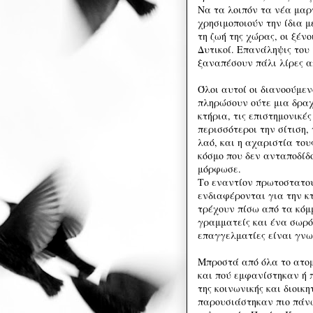
Να τα λοιπόν τα νέα μαρ
χρησιμοποιούν την ίδια μ
τη ζωή της χώρας, οι ξέν
Δυτικοί. Επανάληψις του 
ξαναπέσουν πάλι λίρες α
Όλοι αυτοί οι διανοούμε
πληρώσουν ούτε μια δραχ
κτήρια, τις επιστημονικές
περισσότεροι την σίτιση,
λαό, και η αχαριστία του
κόσμο που δεν ανταποδίδ
μόρφωσε.
Το εναντίον πρωτοστατούν
ενδιαφέρονται για την κ
τρέχουν πίσω από τα κόμ
γραμματείς και ένα σωρό
επαγγελματίες είναι γνω
Μπροστά από όλα το ατομι
και πού εμφανίστηκαν ή 
της κοινωνικής και διοικ
παρουσιάστηκαν πιο πάνω