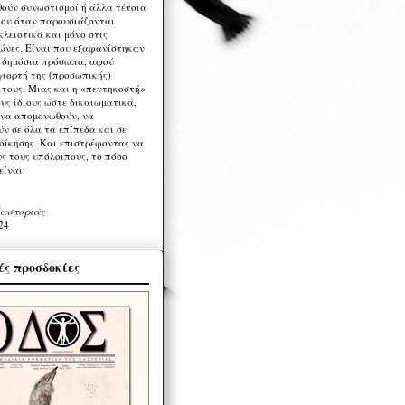
ούν συνωστισμοί ή άλλα τέτοια
ου όταν παρουσιάζονται
λειστικά και μόνο στις
ώνες. Είναι που εξαφανίστηκαν
α δημόσια πρόσωπα, αφού
γιορτή της (προσωπικής)
τους. Μιας και η «πεντηκοστή»
ους ίδιους ώστε δικαιωματικά,
 να απομονωθούν, να
ν σε όλα τα επίπεδα και σε
ιοίκησης. Και επιστρέφοντας να
υς τους υπόλοιπους, το πόσο
είναι.
Καστοριάς
24
ς προσδοκίες