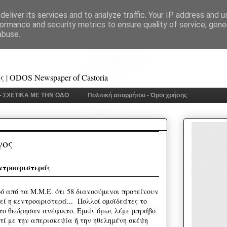
eliver its services and to analyze traffic. Your IP address and 
ormance and security metrics to ensure quality of service, gen
abuse.
 | ODOS Newspaper of Castoria
 - ΣΧΕΤΙΚΑ ΜΕ ΤΗΝ ΟΔΟ
Πολιτική απορρήτου - Όροι χρήσης
γος
εντροαριστεράς
ό από τα Μ.Μ.Ε. ότι 58 διανοούμενοι προτείνουν
εί η κεντροαριστερά... Πολλοί ομοϊδεάτες το
το θεώρησαν ανέφικτο. Εμείς όμως λέμε μπράβο
τί με την απερισκεψία ή την ηθελημένη σκέψη