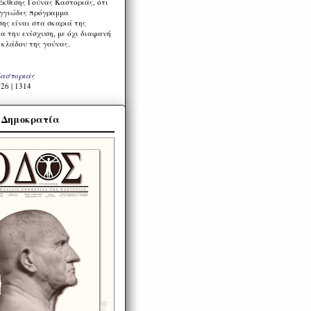
Έκθεσης Γούνας Καστοριάς, ότι
ιγγιώδες πρόγραμμα
ης είναι στα σκαριά της
α την ενίσχυση, με όχι διαφανή
 κλάδου της γούνας.
Καστοριάς
26 | 1314
α Δημοκρατία