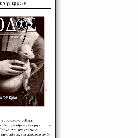
ε την ερμίνα
η φορά ανακοινώθηκε,
υ Ευαγγελισμού ή ακόμη και του
Πάσχα, που στήνονται οι
α αμνοερίφια, και προπαραμονές