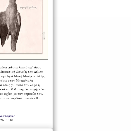
μένει πάντα λεπτό εφ’ όσον
 δικαστική διένεξη του Δήμου
 την Ιερά Μονή Μαυριωτίσσης,
νήκει στην Μητρόπολη
ι ίσως γι’ αυτό τον λόγο η
από τα ΜΜΕ της περιοχής είναι
σε σχέση με την σημασία του.
ται ως ταμπού. Ενώ δεν θα
Καστοριάς
26 | 1310