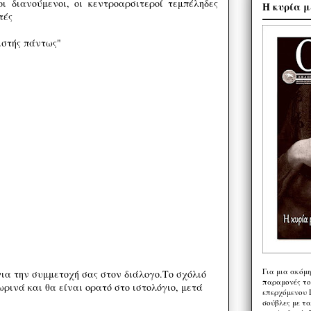
ι διανούμενοι, οι κεντροαρσιτεροί τεμπέληδες
Η κυρία μ
τές
ιστής πάντως"
Για μια ακόμ
ια την συμμετοχή σας στον διάλογο.Το σχόλιό
παραμονές το
ρινά και θα είναι ορατό στο ιστολόγιο, μετά
επερχόμενου 
σούβλες με τ