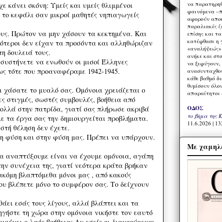
να παρατηρηθ
χε κάνει σκόνη: Υμείς και υμείς θλιμμένοι
φαινόμενα –π
 το κεφάλι σαν μικροί μαθητές νηπιαγωγείς
αφορούν αποκ
παραλιακές ζ
ους. Πρώτον να μην χάσουν τα κεκτημένα. Και
επίσης και τ
κατέφθασε η 
σότεροι δεν είχαν τα προσόντα και αλληθώριζαν
«αναλήψεώς» 
η δουλειά τους.
ανήκε και στ
 συστήνετε να ενωθούν οι μισοί Έλληνες
να ξεφύγουν,
ς τότε που προαναφέραμε 1942-1945.
ανασυνταχθού
κάθε βαθμό δ
θυμίσουν όλο
ι χάσατε το μυαλό σας. Ομόνοια χρειάζεται ο
απαραίτητοι 
ες στιγμές, σωστές συμβουλές, βοήθεια από
ΟΔΟΣ
ολλά στην πατρίδα, γιατί σας πλήρωσε ακριβά
το βήμα της 
με τα έργα σας την δημιουργείται προβλήματα.
11.6.2026 | 13
στή θέληση δεν έχετε.
η φύση και στην φύση μας. Πρέπει να υπάρχουν.
Με χαμηλέ
να αναπτύξουμε είναι να έχουμε ομόνοια, αγάπη
την συνέχεια της, γιατί νεότερα κράτα βρήκαν
 ακόμη βλαπτόμεθα μόνοι μας , από κακούς
ου βλέπετε μόνο το συμφέρον σας. Το δείχνουν
θάει εσάς τους λίγους, αλλά βλάπτει και τα
ηγήστε τη χώρα στην ομόνοια νικήστε τον εαυτό
ιμένει ο λαός βοήθεια; Αν εσείς οι διανοούμενοι