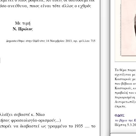
σο ανεύθυνα, ποιος είναι τότε άλλος ο εχθρός
Με τιμή
Ν. Πρώιος
Δημοσιεύθηκε στην ΟΔΟ στις 14 Νοεμβρίου 2013, αρ. φύλλου 715
Το θέμα παρα
σχετίζεται με
Καστοριάς με
που βέβαια α
Καστοριάς, κα
προβολή του 
περιορισμένη 
Αντιμετωπίζε
έπρεπε.
λλάξει σεβαστέ κ. Νίκο
ΟΔΟΣ
κήσας φρασεολογία-ορισμούς...)
το βήμα της 
Πέμπτη 5.3.20
πορέι να διαβαστεί ως γραμμένο το 1935 .... το