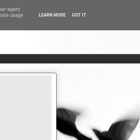
user-agent
erate usage
LEARN MORE
GOT IT