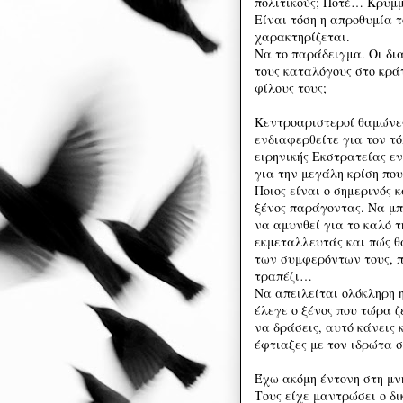
πολιτικούς; Ποτέ… Κρυμμ
Είναι τόση η απροθυμία τ
χαρακτηρίζεται.
Να το παράδειγμα. Οι δι
τους καταλόγους στο κράτ
φίλους τους;
Κεντροαριστεροί θαμώνε
ενδιαφερθείτε για τον τό
ειρηνικής Εκστρατείας ε
για την μεγάλη κρίση που
Ποιος είναι ο σημερινός 
ξένος παράγοντας. Να μπ
να αμυνθεί για το καλό τ
εκμεταλλευτάς και πώς θ
των συμφερόντων τους, π
τραπέζι…
Να απειλείται ολόκληρη
έλεγε ο ξένος που τώρα 
να δράσεις, αυτό κάνεις
έφτιαξες με τον ιδρώτα σ
Έχω ακόμη έντονη στη μν
Τους είχε μαντρώσει ο δι