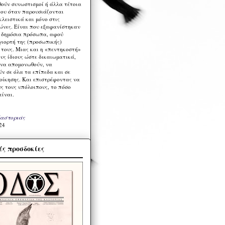
ούν συνωστισμοί ή άλλα τέτοια
ου όταν παρουσιάζονται
λειστικά και μόνο στις
ώνες. Είναι που εξαφανίστηκαν
α δημόσια πρόσωπα, αφού
γιορτή της (προσωπικής)
τους. Μιας και η «πεντηκοστή»
ους ίδιους ώστε δικαιωματικά,
 να απομονωθούν, να
ν σε όλα τα επίπεδα και σε
ιοίκησης. Και επιστρέφοντας να
υς τους υπόλοιπους, το πόσο
είναι.
Καστοριάς
24
ς προσδοκίες