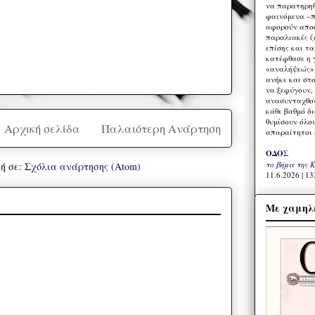
να παρατηρηθ
φαινόμενα –π
αφορούν αποκ
παραλιακές ζ
επίσης και τ
κατέφθασε η 
«αναλήψεώς» 
ανήκε και στ
να ξεφύγουν,
ανασυνταχθού
κάθε βαθμό δ
θυμίσουν όλο
Αρχική σελίδα
Παλαιότερη Ανάρτηση
απαραίτητοι 
ΟΔΟΣ
το βήμα της 
ή σε:
Σχόλια ανάρτησης (Atom)
11.6.2026 | 13
Με χαμηλέ