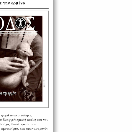
ε την ερμίνα
η φορά ανακοινώθηκε,
υ Ευαγγελισμού ή ακόμη και του
Πάσχα, που στήνονται οι
α αμνοερίφια, και προπαραμονές