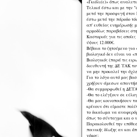
«Γκιόλι(ε)» όπως αναλυτ
Τελικά έστω και με την "
μετά την προσφυγή στον Γ
έστω μετά την πάροδο τό
απ' ευθείας ενημέρωσής μ
αρμοδίως παραβάσεις στη
Καστοριάς για τις οποίες
ύψους 12.000€.
Βέβαια το ζητούμενο για
βιολογικό δεν είναι να «
Βιολογικός (παρά τις ειρ
διευθυντή της ΔΕ ΥΑΚ το
να μην προκαλεί την όχλη
Για το λόγο αυτό μας βα
χρήζουν άμεσων απαντήσ
-Θα συμμορφωθεί η ΔΕΥΑΚ
-Θα το ελέγξουν σε εύλογ
-Θα μας κοινοποιήσουν τ
κρίνουν ότι είμαστε πολί
το δικαίωμα να αναφερόμ
όπως το σύνταγμα και ο ν
Παρακολουθεί την υπόθεσ
ποινικής δίωξης αν και ό
νόμος;