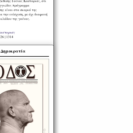
Έκθεσης Γούνας Καστοριάς, ότι
ιγγιώδες πρόγραμμα
ης είναι στα σκαριά της
α την ενίσχυση, με όχι διαφανή
 κλάδου της γούνας.
Καστοριάς
26 | 1314
α Δημοκρατία