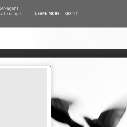
user-agent
erate usage
LEARN MORE
GOT IT