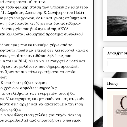
ικά αναφέρεται σ’ αυτήν.
όχι τόσο φιλική" στάση των υπηρεσιών ιδιαίτερα
.Γ. Δημόσιας Διοίκησης & Συνήγορο του Πολίτη,
σο μεγάλου χρόνου, έστω και χωρίς επίσημη και
ας η διαδικασία κινήθηκε και διαπιστώθηκαν
 λειτουργία του βιολογικού της ΔΕΥΑ
 επιβάλλονται διοικητικά πρόστιμα συνολικού
 όλους εμάς που κατοικούμε γύρω από το
πέφτουν» πρόστιμα επειδή δεν λειτουργεί καλά ο
Αναζήτησ
ωνικές περί του αντιθέτου δηλώσεις του
ν Απρίλιο 2014) αλλά να λειτουργεί σωστά και
ση και τις μολύνσεις που σήμερα προκαλεί.
σανίζουν τα πιο κάτω ερωτήματα τα οποία
εων:
 στα όσα ορίζει ο νόμος;
Honey
ο χρόνο οι αρμόδιες υπηρεσίας;
α αποτελέσματα των ενεργειών τους ή θα
τες β΄ κατηγορίας και μπορούν να μας στερούν
αστε στις αρχές και να απαιτούμε απάντηση
όμος ορίζει;
η ο αρμόδιος εισαγγελέας για τυχόν άσκηση
που παραβιαστεί από οποιονδήποτε ο ποινικός