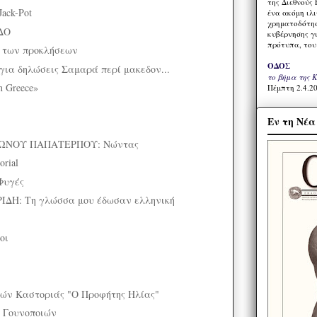
της Διεθνούς 
ck-Pot
ένα ακόμη ιλ
χρηματοδότησ
ΔΟ
κυβέρνησης γι
πρότυπα, του
 των προκλήσεων
ΟΔΟΣ
για δηλώσεις Σαμαρά περί μακεδον...
το βήμα της 
n Greece»
Πέμπτη 2.4.20
Εν τη Νέ
ΩΝΟΥ ΠΑΠΑΤΕΡΠΟΥ: Νώντας
rial
Φυγές
ΔΗ: Τη γλώσσα μου έδωσαν ελληνική
οι
ιών Καστοριάς "Ο Προφήτης Ηλίας"
 Γουνοποιών