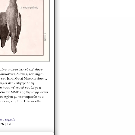
μένει πάντα λεπτό εφ’ όσον
 δικαστική διένεξη του Δήμου
 την Ιερά Μονή Μαυριωτίσσης,
νήκει στην Μητρόπολη
ι ίσως γι’ αυτό τον λόγο η
από τα ΜΜΕ της περιοχής είναι
σε σχέση με την σημασία του.
ται ως ταμπού. Ενώ δεν θα
Καστοριάς
26 | 1310