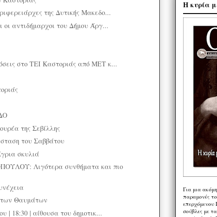
Η κυρία μ
ριφερειάρχες της Δυτικής Μακεδο...
ι οι αντιδήμαρχοι του Δήμου Άργ...
σεις στο ΤΕΙ Καστοριάς από ΜΕΤ κ...
τοριάς
ΔΟ
ουρέα της Σεβίλλης
άσταση του Σαββάτου
γρια σκυλιά
ΟΥΛΟΥ: Λιγότερα συνθήματα και πιο
υνέχεια
Για μια ακόμ
παραμονές το
 των Θαυμάτων
επερχόμενου 
σούβλες με τ
 | 18:30 | αίθουσα του δημοτικ...