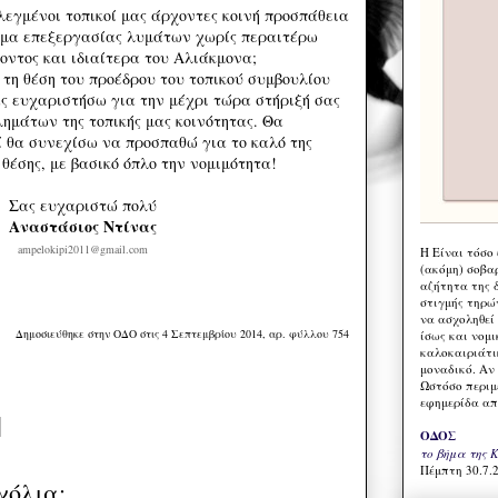
λεγμένοι τοπικοί μας άρχοντες κοινή προσπάθεια
τημα επεξεργασίας λυμάτων χωρίς περαιτέρω
οντος και ιδιαίτερα του Αλιάκμονα;
τη θέση του προέδρου του τοπικού συμβουλίου
 ευχαριστήσω για την μέχρι τώρα στήριξή σας
λημάτων της τοπικής μας κοινότητας. Θα
 θα συνεχίσω να προσπαθώ για το καλό της
θέσης, με βασικό όπλο την νομιμότητα!
Σας ευχαριστώ πολύ
Αναστάσιος Ντίνας
ampelokipi2011@gmail.com
Η Eίναι τόσο
(ακόμη) σοβα
αζήτητα της 
στιγμής τηρώ
να ασχοληθεί
Δημοσιεύθηκε στην ΟΔΟ στις 4 Σεπτεμβρίου 2014, αρ. φύλλου 754
ίσως και νομι
καλοκαιριάτι
μοναδικό. Αν 
Ωστόσο περιμ
εφημερίδα απ
ΟΔΟΣ
το βήμα της 
Πέμπτη 30.7.2
χόλια: