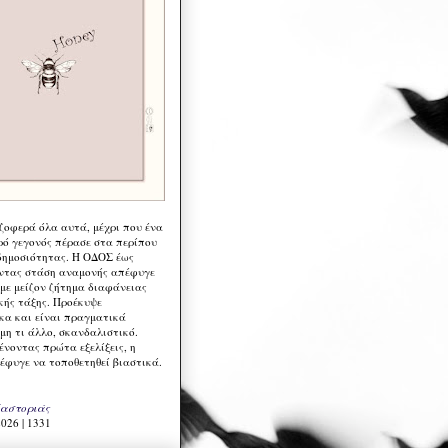
 ζοφερά όλα αυτά, μέχρι που ένα
ρό γεγονός πέρασε στα περίπου
δημοσιότητας. Η ΟΔΟΣ έως
ντας στάση αναμονής απέφυγε
 με μείζον ζήτημα διαφάνειας
κής τάξης. Προέκυψε
κα και είναι πραγματικά
μη τι άλλο, σκανδαλιστικό.
ένοντας πρώτα εξελίξεις, η
έφυγε να τοποθετηθεί βιαστικά.
Καστοριάς
026 | 1331