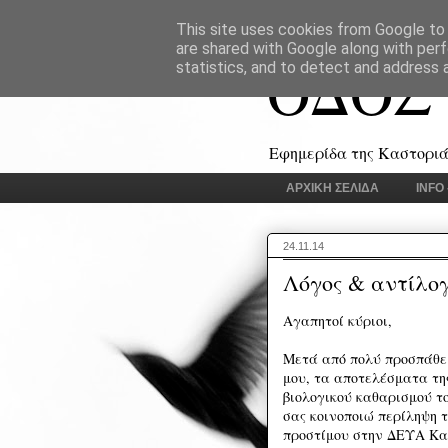
This site uses cookies from Google to d
are shared with Google along with perf
ΟΔΟΣ
statistics, and to detect and address 
Εφημερίδα της Καστοριάς
ΑΡΧΙΚΗ ΣΕΛΙΔΑ
INFO
24.11.14
Λόγος & αντίλο
Αγαπητοί κύριοι,
Μετά από πολύ προσπάθει
μου, τα αποτελέσματα τη
βιολογικού καθαρισμού το
σας κοινοποιώ περίληψη τ
προστίμου στην ΔΕΥΑ Κα