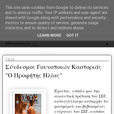
recJPp8XvMXop0y2Y7vHbTA_Phw
This site uses cookies from Google to deliver its services
and to analyze traffic. Your IP address and user-agent are
ΟΔΟΣ
shared with Google along with performance and security
metrics to ensure quality of service, generate usage
statistics, and to detect and address abuse.
Εφημερίδα της Καστοριάς | ODOS Newspaper of Castoria
LEARN MORE
GOT IT
▼
7.11.14
Σύνδεσμος Γουνοποιών Καστοριάς
"Ο Προφήτης Ηλίας"
Έχοντας υπόψιν μας την
αναλυτική πρόταση του ΣΕΓ,
καταγγέλλουμε καταρχήν τις
μονομερείς και βεβιασμένες
ενέργειες του ΣΕΓ, ο οποίος