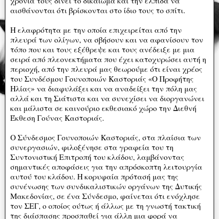
χρόνια τους δίνει το δικαίωμα και την ελπίδα να
αισθάνονται ότι βρίσκονται στο ίδιο τους το σπίτι.
Η ελαφρότητα με την οποία επιχειρείται από την
πλευρά των ολίγων, να σβήσουν και να αφανίσουν τον
τόπο που και τους εξέθρεψε και τους ανέδειξε με μια
σειρά από πλεονεκτήματα που έχει κατοχυρώσει αυτή η
περιοχή, από την πλευρά μας θεωρούμε ότι είναι χρέος
του Συνδέσμου Γουνοποιών Καστοριάς «Ο Προφήτης
Ηλίας» να διαφυλάξει και να αναδείξει την πόλη μας
αλλά και τη Σιάτιστα και να συνεχίσει να διοργανώνει
και μάλιστα σε καινούριο εκθεσιακό χώρο την Διεθνή
Έκθεση Γούνας Καστοριάς.
Ο Σύνδεσμος Γουνοποιών Καστοριάς, στα πλαίσια των
συνεργασιών, φιλοξένησε στα γραφεία του τη
Συντονιστική Επιτροπή του κλάδου, λαμβάνοντας
σημαντικές αποφάσεις για την απρόσκοπτη λειτουργία
αυτού του κλάδου. Η κορυφαία πρότασή μας της
συνένωσης των συνδικαλιστικών οργάνων της Δυτικής
Μακεδονίας, σε ένα Σύνδεσμο, φαίνεται ότι ενόχλησε
τον ΣΕΓ, ο οποίος ούτως ή άλλως με τη γνωστή τακτική
της διάσπασης προσπαθεί για άλλη μια φορά να