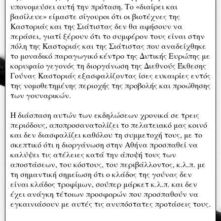
υπονομεύσει αυτή την πρόταση. Το «διαίρει και
βασίλευε» είμαστε σίγουροι ότι οι βιοτέχνες της
Καστοριάς και της Σιάτιστας δεν θα αφήσουν να
περάσει, γιατί ξέρουν ότι το συμφέρον τους είναι στην
πόλη της Καστοριάς και της Σιάτιστας που αναδείχθηκε
το μοναδικό παραγωγικό κέντρο της Δυτικής Ευρώπης με
κορυφαίο γεγονός τη διοργάνωση της Διεθνούς Έκθεσης
Γούνας Καστοριάς εξασφαλίζοντας ίσες ευκαιρίες εντός
της νομοθετημένης περιοχής της προβολής και προώθησης
των γουναρικών.
Η διάσπαση αυτών των εκδηλώσεων χρονικά σε τρεις
περιόδους, αποπροσανατολίζει το πελατειακό μας κοινό
και δεν διασφαλίζει καθόλου τη συμμετοχή τους, με το
σκεπτικό ότι η διοργάνωση στην Αθήνα προσπαθεί να
καλύψει τις ατέλειες κατά την άποψή τους των
αποστάσεων, του κόστους, του περιβάλλοντος, κ.λ.π. με
τη σημαντική σημείωση ότι ο κλάδος της γούνας δεν
είναι κλάδος τροφίμων, σούπερ μάρκετ κ.λ.π. και δεν
έχει ανάγκη τέτοιων προσφορών που προσπαθούν να
εγκαινιάσουν με αυτές τις ανυπόστατες προτάσεις τους.