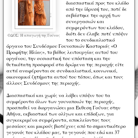
διασπαστικά προς τον κλάδο
από την ίδρυσή του, ποτέ δε
σεβάστηκε την αρχή των
συνεργασιών και
συμφερόντων του κλάδου,
διότι δεν έλαβε ποτέ υπόψιν
ΟΔΟΣ: Η απαγωγή της Γούνας
του το συνδικαλιστικό
όργανο του Συνδέσμου Γουνοποιών Καστοριάς «Ο
Προφήτης Ηλίας», το βάθος λειτουργίας αυτού του
οργάνου, την ουσιαστική του υπόσταση και την
θετικότατη προσφορά στα δρώμενα της περιοχής είτε
αυτά αναφέρονται σε συνδικαλιστικά, κοινωνικά,
οικονομικά ζητήματα αυτού του τόπου, όπως και τους
άλλους Συνδέσμους της περιοχής.
Διασπαστικά και χωρίς να λάβει υπόψιν του τα
συμφέροντα όλων των γουνοποιών της περιοχής,
προσπαθεί να διοργανώσει μια Έκθεση Γούνας στην
Αθήνα, εκβιαστικά των ολίγων και επίδοξων, για
συγκεκριμένα συμφέροντα, αποκλείοντας τους
μεσαίους και μικρούς βιοτέχνες από το σημαντικότερο
γεγονός του κλάδου μας, το γεγονός που εδώ και 37