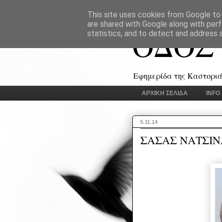
This site uses cookies from Google to d
are shared with Google along with perf
ΟΔΟΣ
statistics, and to detect and address 
Εφημερίδα της Καστοριάς
ΑΡΧΙΚΗ ΣΕΛΙΔΑ
INFO
5.11.14
ΣΑΣΑΣ ΝΑΤΣΙΝΑ