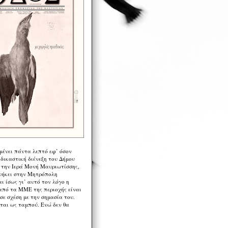
μένει πάντα λεπτό εφ’ όσον
 δικαστική διένεξη του Δήμου
 την Ιερά Μονή Μαυριωτίσσης,
νήκει στην Μητρόπολη
ι ίσως γι’ αυτό τον λόγο η
από τα ΜΜΕ της περιοχής είναι
σε σχέση με την σημασία του.
ται ως ταμπού. Ενώ δεν θα