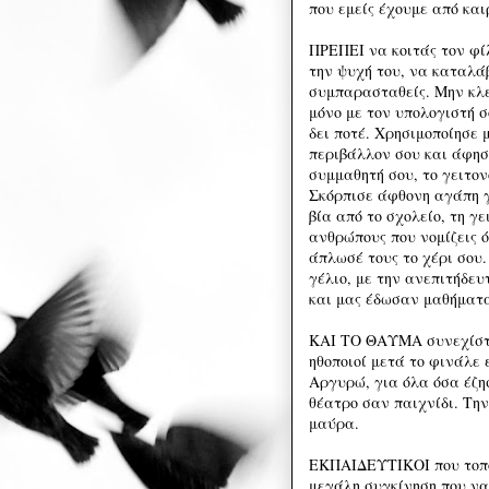
που εμείς έχουμε από και
ΠΡΕΠΕΙ να κοιτάς τον φίλ
την ψυχή του, να καταλάβ
συμπαρασταθείς. Μην κλε
μόνο με τον υπολογιστή σ
δει ποτέ. Χρησιμοποίησε 
περιβάλλον σου και άφησ
συμμαθητή σου, το γειτο
Σκόρπισε άφθονη αγάπη γ
βία από το σχολείο, τη γε
ανθρώπους που νομίζεις 
άπλωσέ τους το χέρι σου
γέλιο, με την ανεπιτήδευ
και μας έδωσαν μαθήματα
ΚΑΙ ΤΟ ΘΑΥΜΑ συνεχίστη
ηθοποιοί μετά το φινάλε
Αργυρώ, για όλα όσα έζησ
θέατρο σαν παιχνίδι. Τη
μαύρα.
ΕΚΠΑΙΔΕΥΤΙΚΟΙ που τοπο
μεγάλη συγκίνηση που να