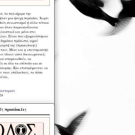
ά, το πολυήμερο της
ήταν μια ήσυχη περίοδος. Χωρίς
ούν συνωστισμοί ή άλλα τέτοια
ου όταν παρουσιάζονται
λειστικά και μόνο στις
ώνες. Είναι που εξαφανίστηκαν
α δημόσια πρόσωπα, αφού
γιορτή της (προσωπικής)
τους. Μιας και η «πεντηκοστή»
ους ίδιους ώστε δικαιωματικά,
 να απομονωθούν, να
ν σε όλα τα επίπεδα και σε
ιοίκησης. Και επιστρέφοντας να
υς τους υπόλοιπους, το πόσο
είναι.
Καστοριάς
24
ς προσδοκίες