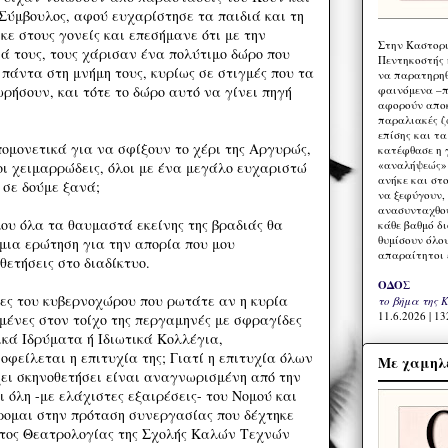
 Σύμβουλος, αφού ευχαρίστησε τα παιδιά και τη
ε στους γονείς και επεσήμανε ότι με την
Στην Καστορι
ά τους, τους χάρισαν ένα πολύτιμο δώρο που
Πεντηκοστής 
πάντα στη μνήμη τους, κυρίως σε στιγμές που τα
να παρατηρηθ
φαινόμενα –π
ρήσουν, και τότε το δώρο αυτό να γίνει πηγή
αφορούν αποκ
παραλιακές ζ
επίσης και τ
μονετικά για να σφίξουν το χέρι της Αργυρώς,
κατέφθασε η 
«αναλήψεώς» 
οι χειμαρρώδεις, όλοι με ένα μεγάλο ευχαριστώ
ανήκε και στ
 σε δούμε ξανά;
να ξεφύγουν,
ανασυνταχθού
υ όλα τα θαυμαστά εκείνης της βραδιάς θα
κάθε βαθμό δ
θυμίσουν όλο
 μια ερώτηση για την απορία που μου
απαραίτητοι 
ετήσεις στο διαδίκτυο.
ΟΔΟΣ
ες του κυβερνοχώρου που ρωτάτε αν η κυρία
το βήμα της 
11.6.2026 | 13
μένες στον τοίχο της περγαμηνές με σφραγίδες
κά Ιδρύματα ή Ιδιωτικά Κολλέγια,
φείλεται η επιτυχία της; Γιατί η επιτυχία όλων
Με χαμηλέ
ι σκηνοθετήσει είναι αναγνωρισμένη από την
 όλη -με ελάχιστες εξαιρέσεις- του Νομού και
ρομαι στην πρόταση συνεργασίας που δέχτηκε
ατος Θεατρολογίας της Σχολής Καλών Τεχνών