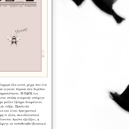
 ζοφερά όλα αυτά, μέχρι που ένα
ρό γεγονός πέρασε στα περίπου
δημοσιότητας. Η ΟΔΟΣ έως
ντας στάση αναμονής απέφυγε
 με μείζον ζήτημα διαφάνειας
κής τάξης. Προέκυψε
κα και είναι πραγματικά
μη τι άλλο, σκανδαλιστικό.
ένοντας πρώτα εξελίξεις, η
έφυγε να τοποθετηθεί βιαστικά.