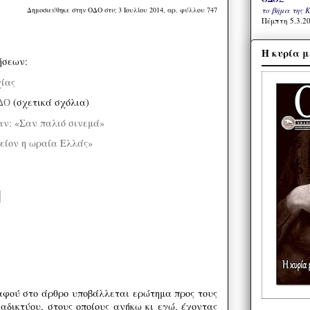
το βήμα της 
Δημοσιεύθηκε στην ΟΔΟ στις 3 Ιουλίου 2014, αρ. φύλλου 747
Πέμπτη 5.3.20
Η κυρία μ
ήσεων:
χίας
ΔΟ
(σχετικά σχόλια)
ν: «Σαν παλιό σινεμά»
ίον η ωραία Ελλάς»
αφού στο άρθρο υποβάλλεται ερώτημα προς τους
ιαδικτύου, στους οποίους ανήκω κι εγώ, έχοντας