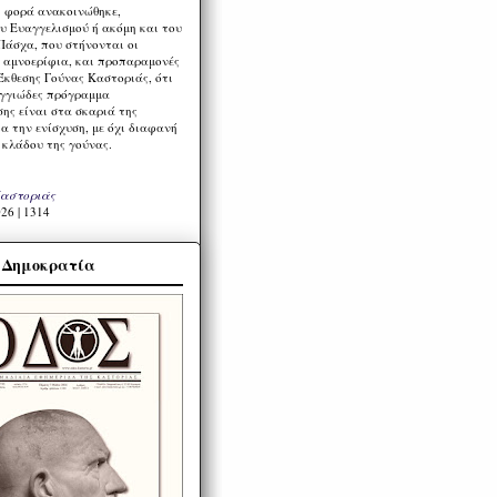
η φορά ανακοινώθηκε,
υ Ευαγγελισμού ή ακόμη και του
Πάσχα, που στήνονται οι
α αμνοερίφια, και προπαραμονές
Έκθεσης Γούνας Καστοριάς, ότι
ιγγιώδες πρόγραμμα
ης είναι στα σκαριά της
α την ενίσχυση, με όχι διαφανή
 κλάδου της γούνας.
Καστοριάς
26 | 1314
α Δημοκρατία