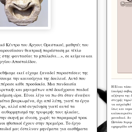
ό Κέντρο του Άργους Ορεστικού, μαθητές του
παρουσίασαν θεατρική παράσταση με τίτλο
ς στης φαντασίας το μπαλκόνι…», σε κείμενο και
ργίου-Αποστολίδου.
θήκαμε εκεί είχαμε ξαναδεί παραστάσεις της
ύσουμε την καινούργια της δουλειά. Αυτό που
ξεπέρασε κάθε προσδοκία. Μια πανδαισία
Η Eίναι τόσο
κριτικής και μηνυμάτων από δεκάχρονα παιδιά
(ακόμη) σοβα
ιάμιση ώρα. Είναι λίγο να πω ότι όταν άναψαν
αζήτητα της 
στιγμής τηρώ
άτια βουρκωμένα, όχι από λύπη, γιατί το έργο
να ασχοληθεί
έφι, αλλά από συγκίνηση γιατί αυτά τα
ίσως και νομι
 αυθορμητισμό της τρυφερής τους ηλικίας,
καλοκαιριάτι
ην σκηνή με άνεση, χωρίς το παραμικρό τρακ
μοναδικό. Αν 
Ωστόσο περιμ
οι ηθοποιοί έχουν στην πρεμιέρα. Το έργο
εφημερίδα απ
παιδιά μας έστελναν μηνύματα για αισθήματα