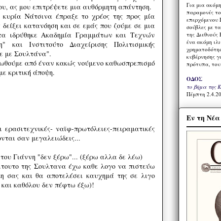
Για μια ακόμ
ου, ας μου επιτρέψετε μια αυθόρμητη απάντηση.
παραμονές το
 κυρία Νάτσινα έπραξε το χρέος της προς μία
επερχόμενου 
 δείξει κατανόηση και σε εμάς που ζούμε σε μια
σούβλες με τ
τα ιδρύθηκε Ακαδημία Γραμμάτων και Τεχνών
της Διεθνούς 
ένα ακόμη ιλ
" και Ινστιτούτο Διαχείρισης Πολιτισμικής
χρηματοδότησ
ε με Σουλτάνα".
κυβέρνησης γι
ωθούμε από έναν κακώς νούμενο καθωσπρεπισμό
πρότυπα, του
με κριτική άποψη.
ΟΔΟΣ
το βήμα της 
Πέμπτη 2.4.20
Εν τη Νέ
ι ερασιτεχνικές- ναϊφ-πρωτόλειες-πειραματικές
νται σαν μεγαλειώδεις...
του Γιάννη "δεν ξέρω"... (ξέρω αλλα δε λέω)
ιτουτο της Σουλτανα έχω καθε λογο να πιστεύω
η σας και θα αποτελέσει καυχημά της σε λιγο
 και καθόλου δεν πέφτω έξω)!