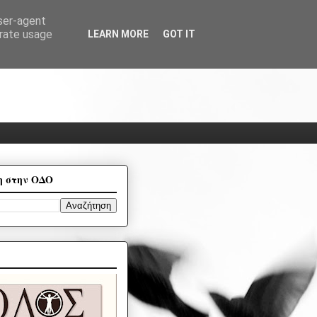
user-agent
erate usage
LEARN MORE
GOT IT
η στην ΟΔΟ