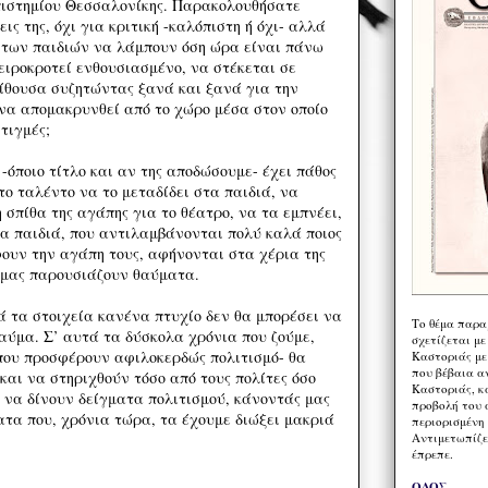
πιστημίου Θεσσαλονίκης. Παρακολουθήσατε
ις της, όχι για κριτική -καλόπιστη ή όχι- αλλά
 των παιδιών να λάμπουν όση ώρα είναι πάνω
χειροκροτεί ενθουσιασμένο, να στέκεται σε
ίθουσα συζητώντας ξανά και ξανά για την
να απομακρυνθεί από το χώρο μέσα στον οποίο
τιγμές;
ποιο τίτλο και αν της αποδώσουμε- έχει πάθος
 το ταλέντο να το μεταδίδει στα παιδιά, να
η σπίθα της αγάπης για το θέατρο, να τα εμπνέει,
 τα παιδιά, που αντιλαμβάνονται πολύ καλά ποιος
φουν την αγάπη τους, αφήνονται στα χέρια της
ι μας παρουσιάζουν θαύματα.
α στοιχεία κανένα πτυχίο δεν θα μπορέσει να
Το θέμα παρα
θαύμα. Σ’ αυτά τα δύσκολα χρόνια που ζούμε,
σχετίζεται με
που προσφέρουν αφιλοκερδώς πολιτισμό- θα
Καστοριάς με
που βέβαια α
και να στηριχθούν τόσο από τους πολίτες όσο
Καστοριάς, κα
α να δίνουν δείγματα πολιτισμού, κάνοντάς μας
προβολή του 
ατα που, χρόνια τώρα, τα έχουμε διώξει μακριά
περιορισμένη 
Αντιμετωπίζε
έπρεπε.
ΟΔΟΣ