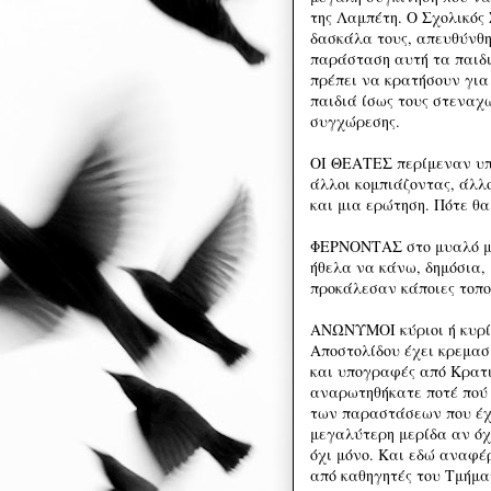
της Λαμπέτη. Ο Σχολικός
δασκάλα τους, απευθύνθηκ
παράσταση αυτή τα παιδι
πρέπει να κρατήσουν για 
παιδιά ίσως τους στεναχω
συγχώρεσης.
ΟΙ ΘΕΑΤΕΣ περίμεναν υπο
άλλοι κομπιάζοντας, άλλ
και μια ερώτηση. Πότε θα
ΦΕΡΝΟΝΤΑΣ στο μυαλό μο
ήθελα να κάνω, δημόσια,
προκάλεσαν κάποιες τοποθ
ΑΝΩΝΥΜΟΙ κύριοι ή κυρί
Αποστολίδου έχει κρεμασ
και υπογραφές από Κρατι
αναρωτηθήκατε ποτέ πού ο
των παραστάσεων που έχε
μεγαλύτερη μερίδα αν όχι
όχι μόνο. Και εδώ αναφέ
από καθηγητές του Τμήμ