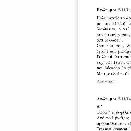
Επώνυμος
5/11/14
Πολύ ωραίο το άρ
με την άποψή τ
διαδίκτυο, γιατ
ευνόητους λόγους
ό,τι δηλώσει".
Όσο για τους δύ
(γιατί δεν μιλάμ
Γαλλικό Ινστιτο
ευχηθώ! Γιατί, α
που δύσκολα θα γ
Με την ελπίδα ότι
Απάντηση
Ανώνυμος
5/11/14
@2
Τώρα ή εγώ φίλε 
Από πού βγάζεις
προσπάθεια δεν ε
Très naïf vraiment !