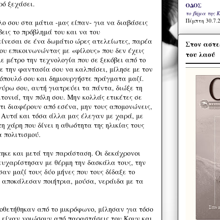
ρό ξεχάσει.
ΟΔΟΣ
το βήμα της 
Πέμπτη 30.7.2
ο σου στα μάτια -μας είπαν- για να διαβάσεις
εις το πρόβλημά του και να του
ίνεσαι σε ένα δωμάτιο ώρες ατελείωτες, παρέα
Στον αστε
ου επικοινωνώντας με «φίλους» που δεν έχεις
του λαού
με μέτρο την τεχνολογία που σε ξεκόβει από το
ε την φαντασία σου να καλπάσει, μίλησε με τον
νόπουλό σου και δημιουργήστε πράγματα μαζί.
ύρω σου, αυτή γιατρεύει τα πάντα, διώξε τη
ιτονιά, την πόλη σου. Μην κολλάς ετικέτες σε
ότι διαφέρουν από εσένα, μην τους απομονώνεις,
. Αυτά και τόσα άλλα μας έλεγαν με χαρά, με
τη χάρη που δίνει η αθωότητα της ηλικίας τους
 πολιτισμού.
κε και μετά την παράσταση. Οι δεκάχρονοι
 ευχαρίστησαν με θέρμη την δασκάλα τους, την
αν μαζί τους δύο μήνες που τους δίδαξε το
ν αποκάλεσαν ποιήτρια, μούσα, νεράιδα με τα
θετήθηκαν από το μικρόφωνο, μίλησαν για τόσο
 είχαν νοιώσουν από παραστάσεις του Κουν και