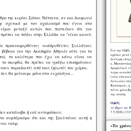
θρο της κυρίας Σάσας Νάτσινα, αν και διαφωνώ
ης σχετικά με τον σχολιασμό που έγινε στο
ί είμαι μεταξύ αυτών που πιστεύουν ότι για
 πρέπει να πάψει στην Ελλάδα να "είναι κανείς
ο προαναφερθέντες νεοϊδρυθέντες Συλλόγους
Για την ΟΔΟ,
ε βέβαια για την Ακαδημία Αθηνών ούτε για το
αμέσως μετά τ
ύτο), το καλύτερο που έχω να κάνω είναι να
δεύτερη επικ
ν το σκεφθώ, θα πρέπει να γράψω επισημάνσεις
κ. Μητσοτάκη,
ίνουν παραδεκτές από τους ζηλωτές του χώρου.
δραματικές ε
τώρα αυταπόδ
 δεν θα μείνουμε μόνο στα ευχολόγια...
(νέα) επανεκ
Αντωνίου στο
Καστοριάς, η
πέντε μόνο β
της στάση.
ΟΔΟΣ
το βήμα της 
δεν κατάλαβα ή εσύ αντιφάσκεις.
7.5.2026 | 131
 το συμπέρασμα ότι και της Σουλτάνας αυτή η
ίναι ναϊφ;
«Τα χρόνι