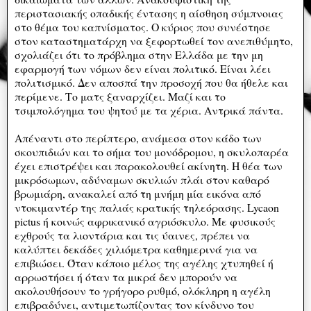
περιστασιακής οπαδικής έντασης η αίσθηση σύμπνοιας
στο θέμα του καπνίσματος. Ο κύριος που συνέστησε
στον καταστηματάρχη να ξεφορτωθεί τον ανεπιθύμητο,
σχολιάζει ότι το πρόβλημα στην Ελλάδα με την μη
εφαρμογή των νόμων δεν είναι πολιτικό. Είναι λέει
πολιτισμικό. Δεν αποσπά την προσοχή που θα ήθελε και
περίμενε. Το ματς ξαναρχίζει. Μαζί και το
τσιμπολόγημα του ψητού με τα χέρια. Αντρικά πάντα.
Απέναντι στο περίπτερο, ανάμεσα στον κάδο των
σκουπιδιών και το σήμα του μονόδρομου, η σκυλοπαρέα
έχει επιστρέψει και παρακολουθεί ακίνητη. Η θέα των
μικρόσωμων, αδύναμων σκυλιών πλάι στον καθαρό
βρωμιάρη, ανακαλεί από τη μνήμη μία εικόνα από
ντοκιμαντέρ της παλιάς κρατικής τηλεόρασης. Lycaon
pictus ή κοινώς αφρικανικό αγριόσκυλο. Με φυσικούς
εχθρούς τα λιοντάρια και τις ύαινες, πρέπει να
καλύπτει δεκάδες χιλιόμετρα καθημερινά για να
επιβιώσει. Όταν κάποιο μέλος της αγέλης χτυπηθεί ή
αρρωστήσει ή όταν τα μικρά δεν μπορούν να
ακολουθήσουν το γρήγορο ρυθμό, ολόκληρη η αγέλη
επιβραδύνει, αντιμετωπίζοντας τον κίνδυνο του