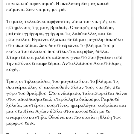
συνολικού αφανισμού. Η σκυλοπαρέα μας κοιτά
επίμονα. Σαν να μας μετρά.
Το ματς τελειώνει αφήνοντας πίσω του νικητές και
ηττημένους της μιας βραδιάς. Ο νεαρός σερβιτόρος
μαζεύει γρήγορα, γρήγορα τις λαδόκολλες και τα
μπουκάλια. Βγαίνει έξω και πετά μια μεγάλη σακούλα
στα σκουπίδια. Δεν διασταυρώνει το βλέμμα του μ’
εκείνο του άλαλου που στέκεται ακριβώς δίπλα.
Σταματά και μιλά σε κάποιον γνωστό που βγαίνει από
την απέναντι καφετέρια. Ανταλλάσουν Αναστάσιμες
ευχές.
Τρεις οι τηλεοράσεις του μαγαζιού και το βλέμμα τις
σκανάρει όλες ν’ ακολουθούν πλέον τους νικητές στο
γύρο του θριάμβου. Στο ενδιάμεσο, ταλαιπωρείται πάνω
στον αποσπασματικό, ετερόκλητο διάκοσμο. Ραμποτέ
ξυλεία, μοντέρνες κουρτίνες, ημερολόγια, καδράκια και
μια ντουζίνα Αγίων δίπλα στο εικονοστάσι με το
αναμμένο καντήλι. Ολοένα και πιο οικεία η θλίψη των
μορφών τους.