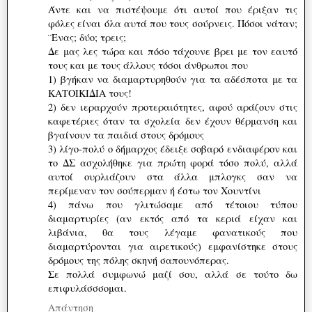
Άντε και να πιστέψουμε ότι αυτοί που έριξαν τις
φόλες είναι όλα αυτά που τους σούρνεις. Πόσοι νάταν;
¨Ενας; δύο; τρεις;
Δε μας λες τώρα και πόσο τάχουνε βρει με τον εαυτό
τους και με τους άλλους τόσοι άνθρωποι που
1) βγήκαν να διαμαρτυρηθούν για τα αδέσποτα με τα
ΚΑΤΟΙΚΙΔΙΑ τους!
2) δεν ιεραρχούν προτεραιότητες, αφού αράζουν στις
καφετέριες όταν τα σχολεία δεν έχουν θέρμανση και
βγαίνουν τα παιδιά στους δρόμους
3) λίγο-πολύ ο δήμαρχος έδειξε σοβαρό ενδιαφέρον και
το ΔΣ ασχολήθηκε για πρώτη φορά τόσο πολύ, αλλά
αυτοί ουρλιάζουν στα άλλα μπλογκς σαν να
περίμεναν τον σούπερμαν ή έστω τον Χουντίνι
4) πάνω που γλιτώσαμε από τέτοιου τύπου
διαμαρτυρίες (αν εκτός από τα κεριά είχαν και
λιβάνια, θα τους λέγαμε φανατικούς που
διαμαρτύρονται για αιρετικούς) εμφανίστηκε στους
δρόμους της πόλης σκηνή σαπουνόπερας.
Σε πολλά συμφωνώ μαζί σου, αλλά σε τούτο δω
επιφυλάσσσομαι.
Απάντηση