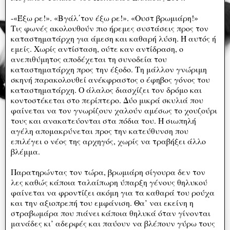
-«Έξω ρε!». «Βγάλ΄τον έξω ρε!». «Ουστ βρωμιάρη!»
Τις φωνές ακολουθούν πιο ήρεμες συστάσεις προς τον
καταστηματάρχη για άμεση και καθαρή λύση. Ή αυτός ή
εμείς. Χωρίς αντίσταση, ούτε καν αντίδραση, ο
ανεπιθύμητος αποδέχεται τη συνοδεία του
καταστηματάρχη προς την έξοδο. Τη μάλλον γνώριμη
σκηνή παρακολουθεί ανέκφραστος ο έφηβος γόνος του
καταστηματάρχη. Ο άλαλος διασχίζει τον δρόμο και
κοντοστέκεται στο περίπτερο. Δύο μικρά σκυλιά που
φαίνεται να τον γνωρίζουν χαλούν αμέσως το χουζούρι
τους και ανακατεύονται στα πόδια του. Η σιωπηλή
αγέλη απομακρύνεται προς την κατεύθυνση που
επιλέγει ο νέος της αρχηγός, χωρίς να τραβήξει άλλο
βλέμμα.
Παρατηρώντας τον τώρα, βρωμιάρη σίγουρα δεν τον
λες καθώς κάποια ταλαίπωρη ύπαρξη γένους θηλυκού
φαίνεται να φροντίζει ακόμη για τα καθαρά του ρούχα
και την αξιοπρεπή του εμφάνιση. Θα’ ναι εκείνη η
στραβωμάρα που πιάνει κάποια θηλυκά όταν γίνονται
μανάδες κι’ αδερφές και παύουν να βλέπουν γύρω τους