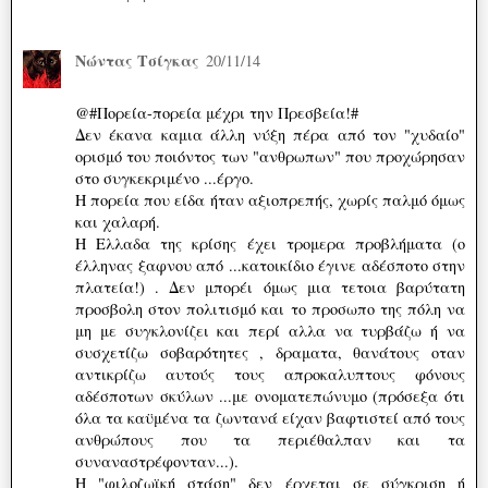
Νώντας Τσίγκας
20/11/14
@#Πορεία-πορεία μέχρι την Πρεσβεία!#
Δεν έκανα καμια άλλη νύξη πέρα από τον "χυδαίο"
ορισμό του ποιόντος των "ανθρωπων" που προχώρησαν
στο συγκεκριμένο ...έργο.
Η πορεία που είδα ήταν αξιοπρεπής, χωρίς παλμό όμως
και χαλαρή.
Η Ελλαδα της κρίσης έχει τρομερα προβλήματα (ο
έλληνας ξαφνου από ...κατοικίδιο έγινε αδέσποτο στην
πλατεία!) . Δεν μπορέι όμως μια τετοια βαρύτατη
προσβολη στον πολιτισμό και το προσωπο της πόλη να
μη με συγκλονίζει και περί αλλα να τυρβάζω ή να
συσχετίζω σοβαρότητες , δραματα, θανάτους οταν
αντικρίζω αυτούς τους απροκαλυπτους φόνους
αδέσποτων σκύλων ...με ονοματεπώνυμο (πρόσεξα ότι
όλα τα καϋμένα τα ζωντανά είχαν βαφτιστεί από τους
ανθρώπους που τα περιέθαλπαν και τα
συναναστρέφονταν...).
Η "φιλοζωϊκή στάση" δεν έρχεται σε σύγκριση ή