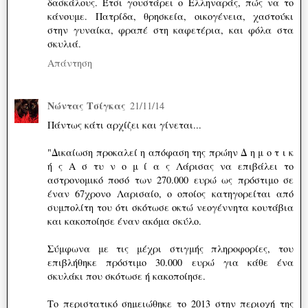
δασκάλους. Έτσι γουστάρει ο Ελληναράς, πώς να το
κάνουμε. Πατρίδα, θρησκεία, οικογένεια, χαστούκι
στην γυναίκα, φραπέ στη καφετέρια, και φόλα στα
σκυλιά.
Απάντηση
Νώντας Τσίγκας
21/11/14
Πάντως κάτι αρχίζει και γίνεται...
"Δικαίωση προκαλεί η απόφαση της πρώην Δ η μ ο τ ι κ
ή ς Α σ τυ ν ο μ ί α ς Λάρισας να επιβάλει το
αστρονομικό ποσό των 270.000 ευρώ ως πρόστιμο σε
έναν 67χρονο Λαρισαίο, ο οποίος κατηγορείται από
συμπολίτη του ότι σκότωσε οκτώ νεογέννητα κουτάβια
και κακοποίησε έναν ακόμα σκύλο.
Σύμφωνα με τις μέχρι στιγμής πληροφορίες, του
επιβλήθηκε πρόστιμο 30.000 ευρώ για κάθε ένα
σκυλάκι που σκότωσε ή κακοποίησε.
Το περιστατικό σημειώθηκε το 2013 στην περιοχή της