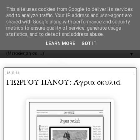
recJPp8XvMXop0y2Y7vHbTA_Phw
This site uses cookies from Google to deliver its services
and to analyze traffic. Your IP address and user-agent are
ΟΔΟΣ
shared with Google along with performance and security
metrics to ensure quality of service, generate usage
statistics, and to detect and address abuse.
Εφημερίδα της Καστοριάς | ODOS Newspaper of Castoria
LEARN MORE
GOT IT
▼
18.11.14
ΓΙΩΡΓΟΥ ΠΑΝΟΥ: Άγρια σκυλιά