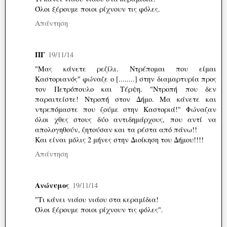
Όλοι ξέρουμε ποιοι ρίχνουν τις φόλες.
Απάντηση
ΠΓ
19/11/14
"Μας κάνετε ρεζίλι. Ντρέπομαι που είμαι
Καστοριανός" φώναζε ο [........] στην διαμαρτυρία προς
τον Πετρόπουλο και Τέρψη. "Ντροπή που δεν
παραιτείστε! Ντροπή στον Δήμο. Μα κάνετε και
ντρεπόμαστε που ζούμε στην Καστοριά!" Φώναζαν
όλοι χθες στους δύο αντιδημάρχους, που αντί να
απολογηθούν, ζητούσαν και τα ρέστα από πάνω!!
Και είναι μόλις 2 μήνες στην Διοίκηση του Δήμου!!!!
Απάντηση
Ανώνυμος
19/11/14
"Τι κάνει νιάου νιάου στα κεραμίδια!
Όλοι ξέρουμε ποιοι ρίχνουν τις φόλες".