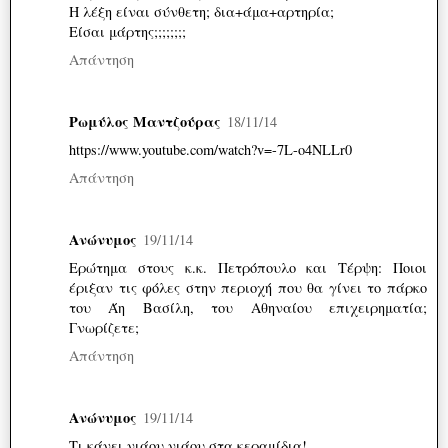
Η λέξη είναι σύνθετη; δια+άμα+αρτηρία;
Είσαι μάρτης;;;;;;;;
Απάντηση
Ρωμύλος Μαντζούρας
18/11/14
https://www.youtube.com/watch?v=-7L-o4NLLr0
Απάντηση
Ανώνυμος
19/11/14
Ερώτημα στους κ.κ. Πετρόπουλο και Τέρψη: Ποιοι
έριξαν τις φόλες στην περιοχή που θα γίνει το πάρκο
του Άη Βασίλη, του Αθηναίου επιχειρηματία;
Γνωρίζετε;
Απάντηση
Ανώνυμος
19/11/14
Τι κάνει νιάου νιάου στα κεραμίδια!