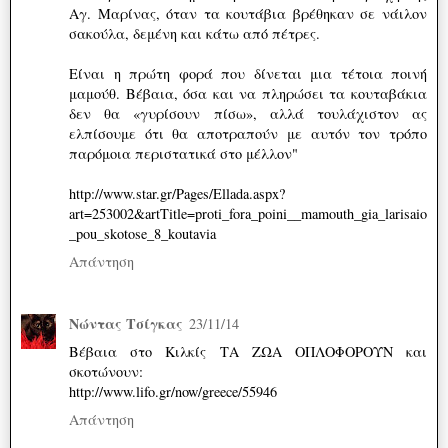
Αγ. Μαρίνας, όταν τα κουτάβια βρέθηκαν σε νάιλον
σακούλα, δεμένη και κάτω από πέτρες.
Είναι η πρώτη φορά που δίνεται μια τέτοια ποινή
μαμούθ. Βέβαια, όσα και να πληρώσει τα κουταβάκια
δεν θα «γυρίσουν πίσω», αλλά τουλάχιστον ας
ελπίσουμε ότι θα αποτραπούν με αυτόν τον τρόπο
παρόμοια περιστατικά στο μέλλον"
http://www.star.gr/Pages/Ellada.aspx?
art=253002&artTitle=proti_fora_poini__mamouth_gia_larisaio
_pou_skotose_8_koutavia
Απάντηση
Νώντας Τσίγκας
23/11/14
Βέβαια στο Κιλκίς ΤΑ ΖΩΑ ΟΠΛΟΦΟΡΟΥΝ και
σκοτώνουν:
http://www.lifo.gr/now/greece/55946
Απάντηση