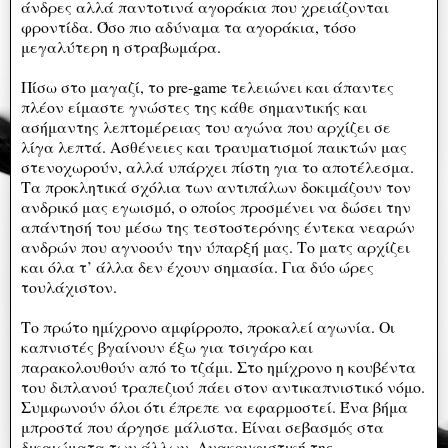
άνδρες αλλά παντοτινά αγοράκια που χρειάζονται
φροντίδα. Όσο πιο αδύναμα τα αγοράκια, τόσο
μεγαλύτερη η στραβωμάρα.
Πίσω στο μαγαζί, το pre-game τελειώνει και άπαντες
πλέον είμαστε γνώστες της κάθε σημαντικής και
ασήμαντης λεπτομέρειας του αγώνα που αρχίζει σε
λίγα λεπτά. Ασθένειες και τραυματισμοί παικτών μας
στενοχωρούν, αλλά υπάρχει πίστη για το αποτέλεσμα.
Τα προκλητικά σχόλια των αντιπάλων δοκιμάζουν τον
ανδρικό μας εγωισμό, ο οποίος προσμένει να δώσει την
απάντησή του μέσω της τεστοστερόνης έντεκα νεαρών
ανδρών που αγνοούν την ύπαρξή μας. Το ματς αρχίζει
και όλα τ’ άλλα δεν έχουν σημασία. Για δύο ώρες
τουλάχιστον.
Το πρώτο ημίχρονο αμφίρροπο, προκαλεί αγωνία. Οι
καπνιστές βγαίνουν έξω για τσιγάρο και
παρακολουθούν από το τζάμι. Στο ημίχρονο η κουβέντα
του διπλανού τραπεζιού πάει στον αντικαπνιστικό νόμο.
Συμφωνούν όλοι ότι έπρεπε να εφαρμοστεί. Ένα βήμα
μπροστά που άργησε μάλιστα. Είναι σεβασμός στα
δικαιώματα των άλλων. Ανακουφιστική της