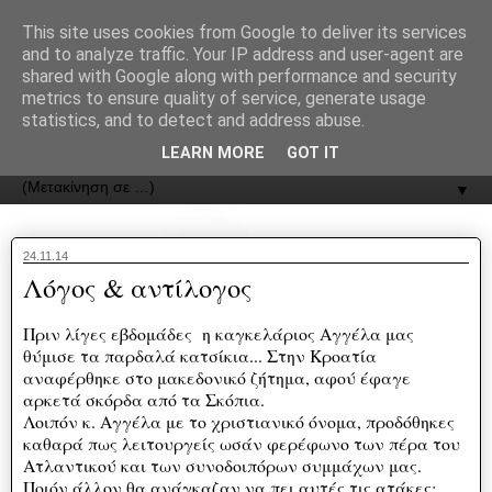
recJPp8XvMXop0y2Y7vHbTA_Phw
This site uses cookies from Google to deliver its services
and to analyze traffic. Your IP address and user-agent are
ΟΔΟΣ
shared with Google along with performance and security
metrics to ensure quality of service, generate usage
statistics, and to detect and address abuse.
Εφημερίδα της Καστοριάς | ODOS Newspaper of Castoria
LEARN MORE
GOT IT
▼
24.11.14
Λόγος & αντίλογος
Πριν λίγες εβδομάδες η καγκελάριος Αγγέλα μας
θύμισε τα παρδαλά κατσίκια... Στην Κροατία
αναφέρθηκε στο μακεδονικό ζήτημα, αφού έφαγε
αρκετά σκόρδα από τα Σκόπια.
Λοιπόν κ. Αγγέλα με το χριστιανικό όνομα, προδόθηκες
καθαρά πως λειτουργείς ωσάν φερέφωνο των πέρα του
Ατλαντικού και των συνοδοιπόρων συμμάχων μας.
Ποιόν άλλον θα ανάγκαζαν να πει αυτές τις ατάκες;