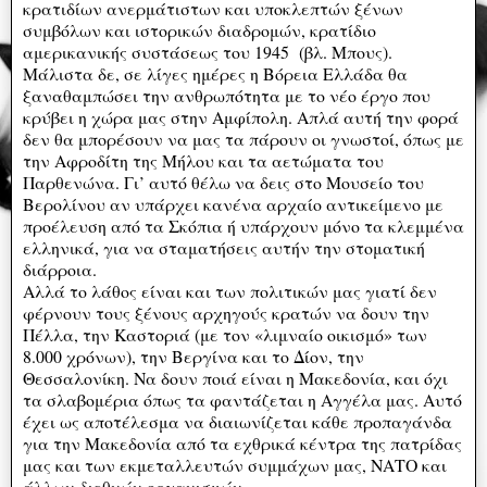
κρατιδίων ανερμάτιστων και υποκλεπτών ξένων
συμβόλων και ιστορικών διαδρομών, κρατίδιο
αμερικανικής συστάσεως του 1945 (βλ. Μπους).
Μάλιστα δε, σε λίγες ημέρες η Βόρεια Ελλάδα θα
ξαναθαμπώσει την ανθρωπότητα με το νέο έργο που
κρύβει η χώρα μας στην Αμφίπολη. Απλά αυτή την φορά
δεν θα μπορέσουν να μας τα πάρουν οι γνωστοί, όπως με
την Αφροδίτη της Μήλου και τα αετώματα του
Παρθενώνα. Γι’ αυτό θέλω να δεις στο Μουσείο του
Βερολίνου αν υπάρχει κανένα αρχαίο αντικείμενο με
προέλευση από τα Σκόπια ή υπάρχουν μόνο τα κλεμμένα
ελληνικά, για να σταματήσεις αυτήν την στοματική
διάρροια.
Αλλά το λάθος είναι και των πολιτικών μας γιατί δεν
φέρνουν τους ξένους αρχηγούς κρατών να δουν την
Πέλλα, την Καστοριά (με τον «λιμναίο οικισμό» των
8.000 χρόνων), την Βεργίνα και το Δίον, την
Θεσσαλονίκη. Να δουν ποιά είναι η Μακεδονία, και όχι
τα σλαβομέρια όπως τα φαντάζεται η Αγγέλα μας. Αυτό
έχει ως αποτέλεσμα να διαιωνίζεται κάθε προπαγάνδα
για την Μακεδονία από τα εχθρικά κέντρα της πατρίδας
μας και των εκμεταλλευτών συμμάχων μας, ΝΑΤΟ και
άλλων διεθνών οργανισμών.