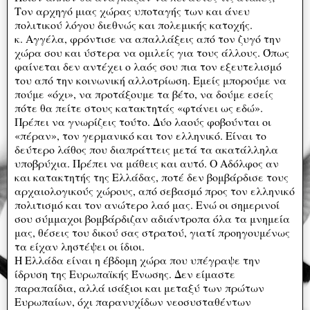
Τον αρχηγό μιας χώρας υποταγής των και άνευ
πολιτικού λόγου διεθνώς και πολεμικής κατοχής.
κ. Αγγέλα, φρόντισε να απαλλάξεις από τον ζυγό την
χώρα σου και ύστερα να ομιλείς για τους άλλους. Όπως
φαίνεται δεν αντέχει ο λαός σου πια τον εξευτελισμό
του από την κοινωνική αλλοτρίωση. Εμείς μπορούμε να
πούμε «όχι», να προτάξουμε τα βέτο, να δούμε εσείς
πότε θα πείτε στους κατακτητάς «φτάνει ως εδώ».
Πρέπει να γνωρίζεις τούτο. Δύο λαούς φοβούνται οι
«πέραν», τον γερμανικό και τον ελληνικό. Είναι το
δεύτερο λάθος που διαπράττεις μετά τα ακατάλληλα
υποβρύχια. Πρέπει να μάθεις και αυτό. Ο Αδόλφος αν
και κατακτητής της Ελλάδας, ποτέ δεν βομβάρδισε τους
αρχαιολογικούς χώρους, από σεβασμό προς τον ελληνικό
πολιτισμό και τον ανώτερο λαό μας. Ενώ οι σημερινοί
σου σύμμαχοι βομβάρδιζαν αδιάντροπα όλα τα μνημεία
μας, θέσεις του δικού σας στρατού, γιατί προηγουμένως
τα είχαν ληστέψει οι ίδιοι.
Η Ελλάδα είναι η έβδομη χώρα που υπέγραψε την
ίδρυση της Ευρωπαϊκής Ένωσης. Δεν είμαστε
παραπαίδια, αλλά ισάξιοι και μεταξύ των πρώτων
Ευρωπαίων, όχι παρανυχίδων νεοσυσταθέντων