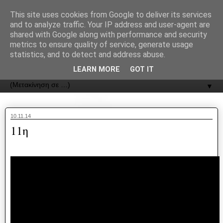
recJPp8XvMXop0y2Y7vHbTA_Phw
This site uses cookies from Google to deliver its services
and to analyze traffic. Your IP address and user-agent are
ΟΔΟΣ
shared with Google along with performance and security
metrics to ensure quality of service, generate usage
statistics, and to detect and address abuse.
Εφημερίδα της Καστοριάς | ODOS Newspaper of Castoria
LEARN MORE
GOT IT
▼
10.11.14
11η