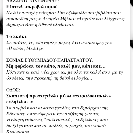
ΛΑΖΑΡΟΥ ΝΙΚΗΦΟΡΙΔΗ
:
Είπαν!...ακροβολισμοί
Πολύ επιτυχές εύρημα: Στο εξώφυλλο του βιβλίου του
συμπολίτη μας κ. Ανδρέα Μήλιου «Αρχαία και Σύγχρονη
Δημοκρατία» η Αθηνά κλαίουσα.
Το Σκάκι
Σε τούτες τις «πονηρές» μέρες ένα όνομα φέγγει:
«Παύλος Μελάς».
ΣΟΝΙΑΣ ΕΥΘΥΜΙΑΔΟΥ-ΠΑΠΑΣΤΑΥΡΟΥ
:
Μη φοβάσαι τον κόπο, παιδί μου, κόπιασε…
Κόπιασε κι εσύ, νέα χρονιά, με όλα τα καλά σου, με τη
δουλειά, την προκοπή, τη θεϊκή ευλογία…
ΟΔΟΣ
:
Σκοπιανή προπαγάνδα μέσω «παραδοσιακών»
εκδηλώσεων
Το συμβάν και οι καταγγελίες του δημάρχου της
Έδεσσας, επανέφεραν την συζήτηση για τις
τιτλοφορούμενες "πολιτιστικές" εκδηλώσεις που
διεξάγονται και σε πολλές περιοχές του νομού
Καστοριάς