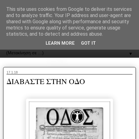
recJPp8XvMXop0y2Y7vHbTA_Phw
This site uses cookies from Google to deliver its services
and to analyze traffic. Your IP address and user-agent are
ΟΔΟΣ
shared with Google along with performance and security
metrics to ensure quality of service, generate usage
statistics, and to detect and address abuse.
Εφημερίδα της Καστοριάς | ODOS Newspaper of Castoria
LEARN MORE
GOT IT
▼
17.1.18
ΔΙΑΒΑΣΤΕ ΣΤΗΝ ΟΔΟ