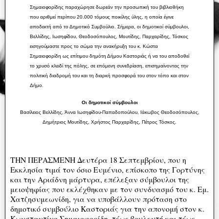
Σημαιοφορίδης παραχώρησε δωρεάν την προσωπική του βιβλιοθήκη
που αριθμεί περίπου 20.000 τόμους ποικίλης ύλης, η οποία έγινε
αποδεκτή από το Δημοτικό Συμβούλιο. Σήμερα, οι δημοτικοί σύμβουλοι,
Βελλίδης, Ιωσηφίδου, Θεοδοσόπουλος, Μουτίδης, Παρχαρίδης, Τόσκος
εισηγούμαστε προς το σώμα την ανακήρυξη του κ. Κώστα
Σημαιοφορίδη ως επίτιμου δημότη Δήμου Καστοριάς ή να του αποδοθεί
το χρυσό κλειδί της πόλης, σε επόμενη συνεδρίαση, επισημαίνοντας την
πολιτική διαδρομή του και τη διαρκή προσφορά του στον τόπο και στον
Δήμο.
Οι δημοτικοί σύμβουλοι
Βασίλειος Βελλίδης, Άννα Ιωσηφίδου-Παπαδοπούλου, Ιάκωβος Θεοδοσόπουλος,
Δημήτριος Μουτίδης, Χρήστος Παρχαρίδης, Πέτρος Τόσκος.
ΤΗΝ ΠΕΡΑΣΜΕΝΗ Δευτέρα 18 Σεπτεμβρίου, που η
Εκκλησία τιμά τον όσιο Ευμένιο, επίσκοπο της Γορτύνης
και την Αριάδνη μάρτυρα, επέλεξαν σύμβουλοι της
μειοψηφίας που εκλέχθηκαν με τον συνδυασμό του κ. Εμ.
Χατζησυμεωνίδη, για να υποβάλλουν πρόταση στο
δημοτικό συμβούλιο Καστοριάς για την απονομή στον κ.
Κωνσταντίνο Σημαιοφορίδη, τέως βουλευτή και τέως