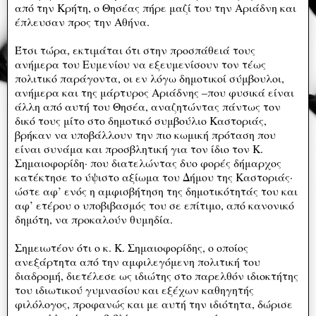
από την Κρήτη, ο Θησέας πήρε μαζί του την Αριάδνη και
έπλευσαν προς την Αθήνα.
Έτσι τώρα, εκτιμάται ότι στην προσπάθειά τους
ανήμερα του Ευμενίου να εξευμενίσουν τον τέως
πολιτικό παράγοντα, οι εν λόγω δημοτικοί σύμβουλοι,
ανήμερα και της μάρτυρος Αριάδνης –που φυσικά είναι
άλλη από αυτή του Θησέα, αναζητώντας πάντως τον
δικό τους μίτο στο δημοτικό συμβούλιο Καστοριάς,
βρήκαν να υποβάλλουν την πιο κωμική πρόταση που
είναι συνάμα και προσβλητική για τον ίδιο τον Κ.
Σημαιοφορίδη· που διατελώντας δυο φορές δήμαρχος
κατέκτησε το ύψιστο αξίωμα του Δήμου της Καστοριάς·
ώστε αφ’ ενός η αμφισβήτηση της δημοτικότητάς του και
αφ’ ετέρου ο υποβιβασμός του σε επίτιμο, από κανονικό
δημότη, να προκαλούν θυμηδία.
Σημειωτέον ότι ο κ. Κ. Σημαιοφορίδης, ο οποίος
ανεξάρτητα από την αμφιλεγόμενη πολιτική του
διαδρομή, διετέλεσε ως ιδιώτης στο παρελθόν ιδιοκτήτης
του ιδιωτικού γυμνασίου και εξέχων καθηγητής
φιλόλογος, προφανώς και με αυτή την ιδιότητα, δώρισε