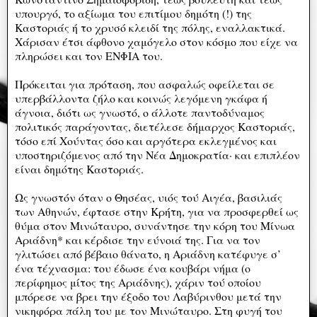
υπουργό, το αξίωμα του επιτίμου δημότη (!) της
Καστοριάς ή το χρυσό κλειδί της πόλης, εναλλακτικά.
Χάρισαν έτσι άφθονο χαμόγελο στον κόσμο που είχε να
πληρώσει και τον ΕΝΦΙΑ του.
Πρόκειται για πρόταση, που ασφαλώς οφείλεται σε
υπερβάλλοντα ζήλο και κοινώς λεγόμενη γκάφα ή
άγνοια, διότι ως γνωστό, ο άλλοτε παντοδύναμος
πολιτικός παράγοντας, διετέλεσε δήμαρχος Καστοριάς,
τόσο επί Χούντας όσο και αργότερα εκλεγμένος και
υποστηριζόμενος από την Νέα Δημοκρατία· και επιπλέον
είναι δημότης Καστοριάς.
Ως γνωστόν όταν ο Θησέας, υιός τού Αιγέα, βασιλιάς
των Αθηνών, έφτασε στην Κρήτη, για να προσφερθεί ως
θύμα στον Μινώταυρο, συνάντησε την κόρη του Μίνωα
Αριάδνη* και κέρδισε την εύνοιά της. Για να τον
γλιτώσει από βέβαιο θάνατο, η Αριάδνη κατέφυγε σ’
ένα τέχνασμα: του έδωσε ένα κουβάρι νήμα (ο
περίφημος μίτος της Αριάδνης), χάριν τού οποίου
μπόρεσε να βρει την έξοδο του Λαβύρινθου μετά την
νικηφόρα πάλη του με τον Μινώταυρο. Στη φυγή του