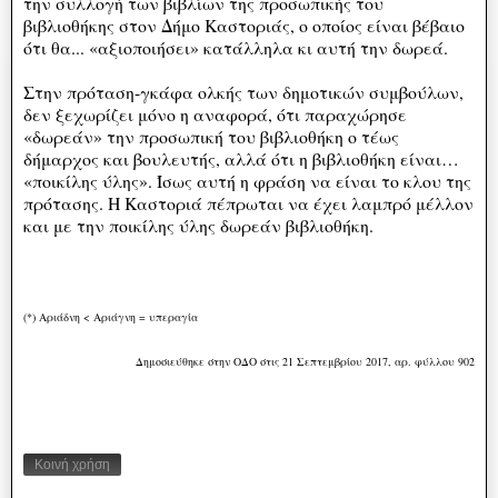
την συλλογή των βιβλίων της προσωπικής του
βιβλιοθήκης στον Δήμο Καστοριάς, ο οποίος είναι βέβαιο
ότι θα... «αξιοποιήσει» κατάλληλα κι αυτή την δωρεά.
Στην πρόταση-γκάφα ολκής των δημοτικών συμβούλων,
δεν ξεχωρίζει μόνο η αναφορά, ότι παραχώρησε
«δωρεάν» την προσωπική του βιβλιοθήκη ο τέως
δήμαρχος και βουλευτής, αλλά ότι η βιβλιοθήκη είναι…
«ποικίλης ύλης». Ίσως αυτή η φράση να είναι το κλου της
πρότασης. Η Καστοριά πέπρωται να έχει λαμπρό μέλλον
και με την ποικίλης ύλης δωρεάν βιβλιοθήκη.
(*) Αριάδνη < Αριάγνη = υπεραγία
Δημοσιεύθηκε στην ΟΔΟ στις 21 Σεπτεμβρίου 2017, αρ. φύλλου 902
Κοινή χρήση