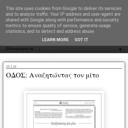
recJPp8XvMXop0y2Y7vHbTA_Phw
This site uses cookies from Google to deliver its services
and to analyze traffic. Your IP address and user-agent are
ΟΔΟΣ
shared with Google along with performance and security
metrics to ensure quality of service, generate usage
statistics, and to detect and address abuse.
Εφημερίδα της Καστοριάς | ODOS Newspaper of Castoria
LEARN MORE
GOT IT
▼
25.3.18
ΟΔΟΣ: Αναζητώντας τον μίτο