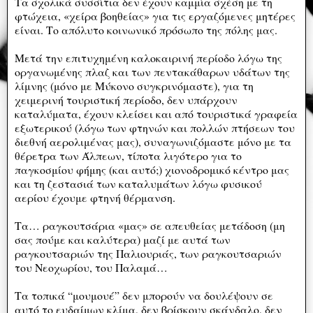
Τα σχολικά συσσίτια δεν έχουν καμμία σχέση με τη
φτώχεια, «χείρα βοηθείας» για τις εργαζόμενες μητέρες
είναι. Το απόλυτο κοινωνικό πρόσωπο της πόλης μας.
Μετά την επιτυχημένη καλοκαιρινή περίοδο λόγω της
οργανωμένης πλαζ και των πεντακάθαρων υδάτων της
λίμνης (μόνο με Μύκονο συγκρινόμαστε), για τη
χειμερινή τουριστική περίοδο, δεν υπάρχουν
καταλύματα, έχουν κλείσει και από τουριστικά γραφεία
εξωτερικού (λόγω των φτηνών και πολλών πτήσεων του
διεθνή αερολιμένας μας), συναγωνιζόμαστε μόνο με τα
θέρετρα των Άλπεων, τίποτα λιγότερο για το
παγκοσμίου φήμης (και αυτό;) χιονοδρομικό κέντρο μας
και τη ζεστασιά των καταλυμάτων λόγω φυσικού
αερίου έχουμε φτηνή θέρμανση.
Τα… ραγκουτσάρια «μας» σε απευθείας μετάδοση (μη
σας πούμε και καλύτερα) μαζί με αυτά των
ραγκουτσαριών της Παλιουριάς, των ραγκουτσαριών
του Νεοχωρίου, του Παλαμά…
Τα τοπικά “μουμουέ” δεν μπορούν να δουλέψουν σε
αυτό το ευδαίμων κλίμα, δεν βρίσκουν σκάνδαλο, δεν