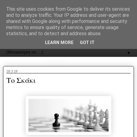
recJPp8XvMXop0y2Y7vHbTA_Phw
This site uses cookies from Google to deliver its services
and to analyze traffic. Your IP address and user-agent are
ΟΔΟΣ
shared with Google along with performance and security
metrics to ensure quality of service, generate usage
statistics, and to detect and address abuse.
Εφημερίδα της Καστοριάς | ODOS Newspaper of Castoria
LEARN MORE
GOT IT
▼
28.3.18
Το Σκάκι