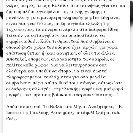
χώρες μικρές, όπως η Ελλάδα, όπου συνήθως γίνεται μια
έμμεση πλύση εγκεφάλου της κοινής γνώμης με
μονόπλευρη και μονομερή πληροφόρηση.Ταυτόχρονα,
είναι πια γνωστό πως, με τη ραγδαία εξέλιξη της
τεχνολογίας, τα σύνορα ανάμεσα στα διάφορα Έθνη
τείνουν να καταργηθούν και οι αποστάσεις να
εκμηδενισθούν. Κάθε τι σημαντικό που συμβαίνει σ'
οποιαδήποτε χώρα του κόσμου έχει, αργά ή γρήγορα,
επίπτωση θετική ή (και) αρνητική, σ΄ όλες τις άλλες.
Αποτελεί, επομένως, αναγκαιότητα των καιρών, οι
πολίτες κάθε χώρας, για να λειτουργήσουν σαν
ελεύθερα και υπεύθυνα άτομα, να είναι σωστά
πληροφορημένοι, τουλάχιστον για όσα μεγάλα
συμβαίνουν πέρα απ' τα δικά τους σύνορα, ούτως ώστε
οι διάφορες αλλαγές - θεμελιακής μορφής καμμιά φορά
μορφής - να μην τους βρίσκουν απαρασκεύαστους....".
Απόσπασμα από "Το Βιβλίο του Μήνα: Αναζητήσεις", E.
Ionesco της Γαλλικής Ακαδημίας, μετάφ.Μ.Σκάρα, εκδ.
Ροές.