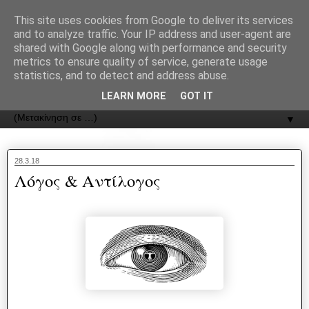
recJPp8XvMXop0y2Y7vHbTA_Phw
This site uses cookies from Google to deliver its services
and to analyze traffic. Your IP address and user-agent are
ΟΔΟΣ
shared with Google along with performance and security
metrics to ensure quality of service, generate usage
statistics, and to detect and address abuse.
Εφημερίδα της Καστοριάς | ODOS Newspaper of Castoria
LEARN MORE
GOT IT
▼
28.3.18
Λόγος & Αντίλογος