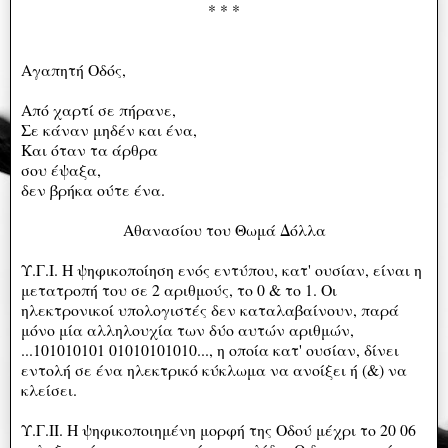
* * *
Αγαπητή Οδός,
Από χαρτί σε πήρανε,
Σε κάναν μηδέν και ένα,
Και όταν τα άρθρα
σου έψαξα,
δεν βρήκα ούτε ένα.
Αθανασίου του Θωμά Δόλλα
Υ.Γ.Ι. Η ψηφικοποίηση ενός εντύπου, κατ' ουσίαν, είναι η
μετατροπή του σε 2 αριθμούς, το 0 & το 1. Οι
ηλεκτρονικοί υπολογιστές δεν καταλαβαίνουν, παρά
μόνο μία αλληλουχία των δύο αυτών αριθμών,
...101010101 01010101010..., η οποία κατ' ουσίαν, δίνει
εντολή σε ένα ηλεκτρικό κύκλωμα να ανοίξει ή (&) να
κλείσει.
Υ.Γ.ΙΙ. Η ψηφικοποιημένη μορφή της Οδού μέχρι το 20 06