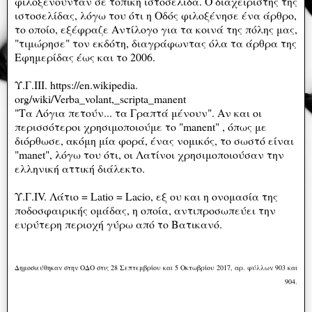
φιλοξενούνταν σε τοπική ιστοσελίδα. Ο διαχειριστής της
ιστοσελίδας, λόγω του ότι η Οδός φιλοξένησε ένα άρθρο,
το οποίο, εξέφραζε Αντίλογο για τα κοινά της πόλης μας,
"τιμώρησε" τον εκδότη, διαγράφωντας όλα τα άρθρα της
Εφημερίδας έως και το 2006.
Υ.Γ.ΙΙΙ. https://en.wikipedia.
org/wiki/Verba_volant,_scripta_manent
"Τα Λόγια πετούν... τα Γραπτά μένουν". Αν και οι
περισσότεροι χρησιμοποιούμε το "manent" , όπως με
διόρθωσε, ακόμη μία φορά, ένας νομικός, το σωστό είναι
"manet", λόγω του ότι, οι Λατίνοι χρησιμοποιούσαν την
ελληνική αττική διάλεκτο.
Υ.Γ.IV. Λάτιο = Latio = Lacio, εξ ου και η ονομασία της
ποδοσφαιρικής ομάδας, η οποία, αντιπροσωπεύει την
ευρύτερη περιοχή γύρω από το Βατικανό.
Δημοσιεύθηκαν στην ΟΔΟ στις 28 Σεπτεμβρίου και 5 Οκτωβρίου 2017, αρ. φύλλων 903 και
904.