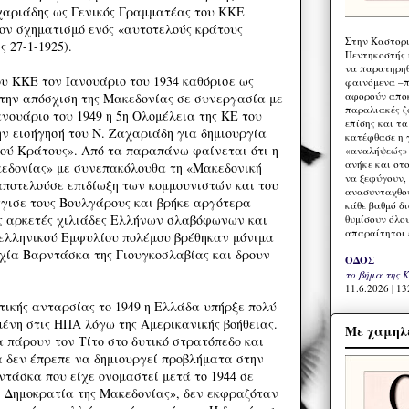
χαριάδης ως Γενικός Γραμματέας του ΚΚΕ
τον σχηματισμό ενός «αυτοτελούς κράτους
Στην Καστορι
 27-1-1925).
Πεντηκοστής 
να παρατηρηθ
ου ΚΚΕ τον Ιανουάριο του 1934 καθόρισε ως
φαινόμενα –π
αφορούν αποκ
την απόσχιση της Μακεδονίας σε συνεργασία με
παραλιακές ζ
νουάριο του 1949 η 5η Ολομέλεια της ΚΕ του
επίσης και τ
 εισήγησή του Ν. Ζαχαριάδη για δημιουργία
κατέφθασε η 
ού Κράτους». Από τα παραπάνω φαίνεται ότι η
«αναλήψεώς» 
ανήκε και στ
κεδονίας» με συνεπακόλουθα τη «Μακεδονική
να ξεφύγουν,
ποτελούσε επιδίωξη των κομμουνιστών και του
ανασυνταχθού
γγισε τους Βουλγάρους και βρήκε αργότερα
κάθε βαθμό δ
ς αρκετές χιλιάδες Ελλήνων σλαβόφωνων και
θυμίσουν όλο
απαραίτητοι 
υ ελληνικού Εμφυλίου πολέμου βρέθηκαν μόνιμα
χία Βαρντάσκα της Γιουγκοσλαβίας και δρουν
ΟΔΟΣ
το βήμα της 
11.6.2026 | 13
στικής ανταρσίας το 1949 η Ελλάδα υπήρξε πολύ
ένη στις ΗΠΑ λόγω της Αμερικανικής βοήθειας.
Με χαμηλέ
πάρουν τον Τίτο στο δυτικό στρατόπεδο και
 δεν έπρεπε να δημιουργεί προβλήματα στην
ντάσκα που είχε ονομαστεί μετά το 1944 σε
 Δημοκρατία της Μακεδονίας», δεν εκφραζόταν