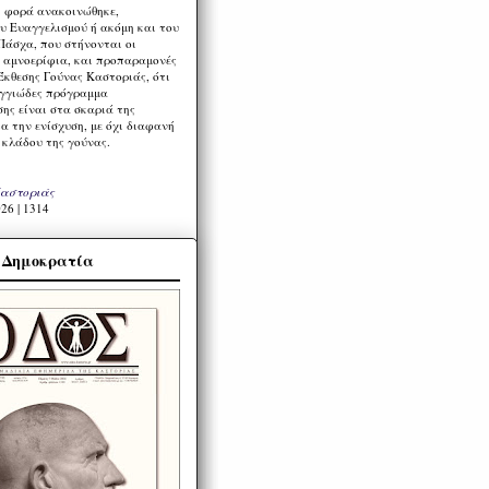
η φορά ανακοινώθηκε,
υ Ευαγγελισμού ή ακόμη και του
Πάσχα, που στήνονται οι
α αμνοερίφια, και προπαραμονές
Έκθεσης Γούνας Καστοριάς, ότι
ιγγιώδες πρόγραμμα
ης είναι στα σκαριά της
α την ενίσχυση, με όχι διαφανή
 κλάδου της γούνας.
Καστοριάς
26 | 1314
α Δημοκρατία