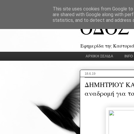
This site uses cookies from Google to d
are shared with Google along with perf
ΟΔΟΣ
statistics, and to detect and address 
Εφημερίδα της Καστοριάς
ΑΡΧΙΚΗ ΣΕΛΙΔΑ
INFO
18.6.19
ΔΗΜΗΤΡΙΟΥ ΚΑΡ
αναδρομή για το