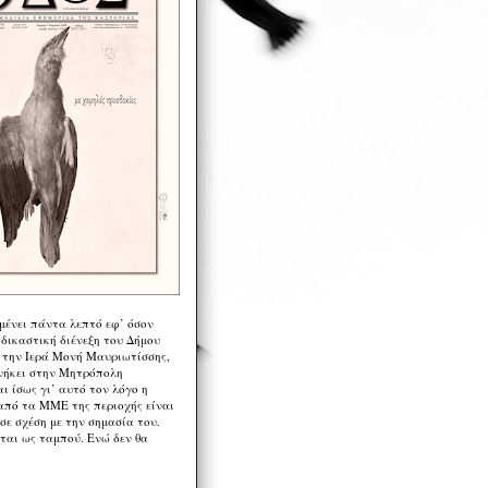
μένει πάντα λεπτό εφ’ όσον
 δικαστική διένεξη του Δήμου
 την Ιερά Μονή Μαυριωτίσσης,
νήκει στην Μητρόπολη
ι ίσως γι’ αυτό τον λόγο η
από τα ΜΜΕ της περιοχής είναι
σε σχέση με την σημασία του.
ται ως ταμπού. Ενώ δεν θα