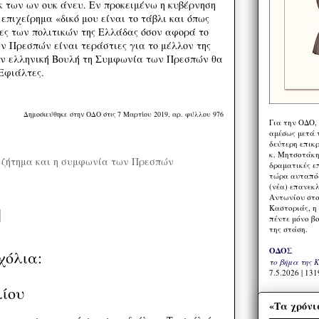
κ των ων ουκ άνευ. Εν προκειμένω η κυβέρνηση
επιχείρημα «δικό μου είναι το τάβλι και όπως
νες των πολιτικών της Ελλάδας όσον αφορά το
ν Πρεσπών είναι τεράστιες για το μέλλον της
ην ελληνική Βουλή τη Συμφωνία των Πρεσπών θα
 Εφιάλτες.
Δημοσιεύθηκε στην ΟΔΟ στις 7 Μαρτίου 2019, αρ. φύλλου 976
Για την ΟΔΟ,
αμέσως μετά τ
δεύτερη επικ
κ. Μητσοτάκη,
ό ζήτημα και η συμφωνία των Πρεσπών
δραματικές ε
τώρα αυταπόδ
(νέα) επανεκ
Αντωνίου στο
Καστοριάς, η
πέντε μόνο β
της στάση.
ΟΔΟΣ
χόλια:
το βήμα της 
7.5.2026 | 131
λίου
«Τα χρόνι