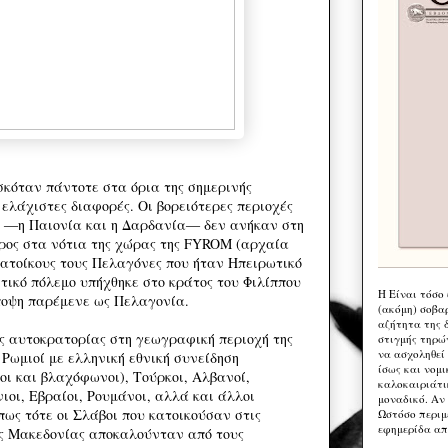
κόταν πάντοτε στα όρια της σημερινής
ελάχιστες διαφορές. Οι βορειότερες περιοχές
ν ―η Παιονία και η Δαρδανία― δεν ανήκαν στη
ρος στα νότια της χώρας της FYROM (αρχαία
ατοίκους τους Πελαγόνες που ήταν Ηπειρωτικό
τικό πόλεμο υπήχθηκε στο κράτος του Φιλίππου
Η Eίναι τόσο
οψη παρέμενε ως Πελαγονία.
(ακόμη) σοβα
αζήτητα της 
ς αυτοκρατορίας στη γεωγραφική περιοχή της
στιγμής τηρώ
να ασχοληθεί
Ρωμιοί με ελληνική εθνική συνείδηση
ίσως και νομι
ι και βλαχόφωνοι), Τούρκοι, Αλβανοί,
καλοκαιριάτι
ιοι, Εβραίοι, Ρουμάνοι, αλλά και άλλοι
μοναδικό. Αν 
πως τότε οι Σλάβοι που κατοικούσαν στις
Ωστόσο περιμ
εφημερίδα απ
ής Μακεδονίας αποκαλούνταν από τους