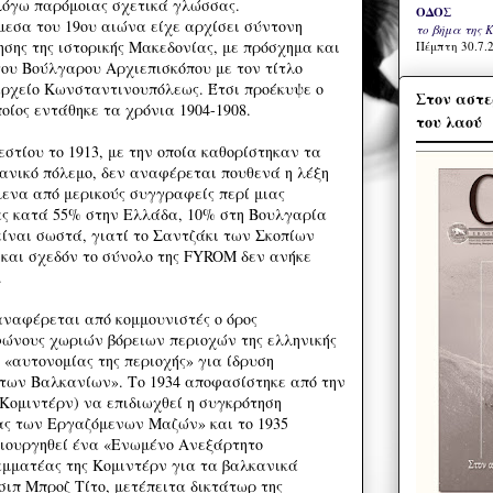
λόγω παρόμοιας σχετικά γλώσσας.
ΟΔΟΣ
μεσα του 19ου αιώνα είχε αρχίσει σύντονη
το βήμα της 
σης της ιστορικής Μακεδονίας, με πρόσχημα και
Πέμπτη 30.7.2
του Βούλγαρου Αρχιεπισκόπου με τον τίτλο
ρχείο Κωνσταντινουπόλεως. Έτσι προέκυψε ο
Στον αστε
οίος εντάθηκε τα χρόνια 1904-1908.
του λαού
στίου το 1913, με την οποία καθορίστηκαν τα
ανικό πόλεμο, δεν αναφέρεται πουθενά η λέξη
ενα από μερικούς συγγραφείς περί μιας
ας κατά 55% στην Ελλάδα, 10% στη Βουλγαρία
είναι σωστά, γιατί το Σαντζάκι των Σκοπίων
 και σχεδόν το σύνολο της FYROM δεν ανήκε
.
αναφέρεται από κομμουνιστές ο όρος
ώνους χωριών βόρειων περιοχών της ελληνικής
 «αυτονομίας της περιοχής» για ίδρυση
 των Βαλκανίων». Το 1934 αποφασίστηκε από την
(Κομιντέρν) να επιδιωχθεί η συγκρότηση
ας των Εργαζόμενων Μαζών» και το 1935
μιουργηθεί ένα «Ενωμένο Ανεξάρτητο
μματέας της Κομιντέρν για τα βαλκανικά
σιπ Μπροζ Τίτο, μετέπειτα δικτάτωρ της