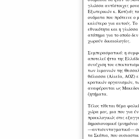
γλώσσα αντίστοιχες μονο
Εξωτερικών κ. Κοτζιάς τ
ονόματα που πρότεινε ο μ
καλύτερο για αυτούς. Το
εθνικότητα και η γλώσσα
ατόπημα για το οποίο δεν
χωρούν δικαιολογίες.
Συμπερασματικά: η συμφω
αποτελεί ήττα της Ελλάδ
συνέχιση του επεκτατισμ
των λιμανιών της Θεσσαλ
θάλασσα (Αλιεία, ΑΟΖ) ε
κρατικών οργανισμών, τω
αναφέρονται ως Μακεδονί
ζητήματα.
Τέλος τίθεται θέμα φαλκ
χώρα μας, μια που για έ
προεκλογικώς στις εξαγγε
δημοσιονομικά (μνημόνιο 
―αντισυνταγματικά― σε 
τα Σκόπια, που ουσιαστι