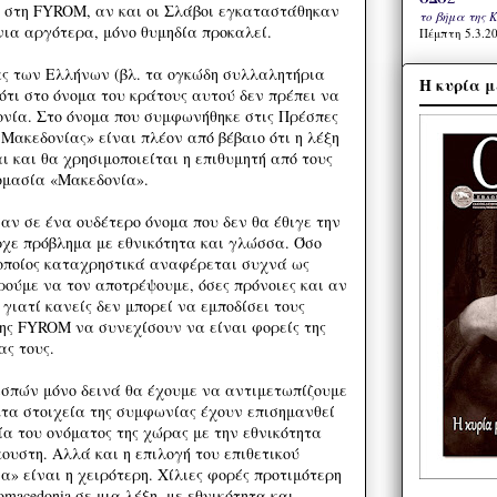
στη FYROM, αν και οι Σλάβοι εγκαταστάθηκαν
το βήμα της 
νια αργότερα, μόνο θυμηδία προκαλεί.
Πέμπτη 5.3.20
ας των Ελλήνων (βλ. τα ογκώδη συλλαλητήρια
Η κυρία μ
 ότι στο όνομα του κράτους αυτού δεν πρέπει να
ονία. Στο όνομα που συμφωνήθηκε στις Πρέσπες
Μακεδονίας» είναι πλέον από βέβαιο ότι η λέξη
 και θα χρησιμοποιείται η επιθυμητή από τους
ομασία «Μακεδονία».
ν σε ένα ουδέτερο όνομα που δεν θα έθιγε την
ρχε πρόβλημα με εθνικότητα και γλώσσα. Όσο
 οποίος καταχρηστικά αναφέρεται συχνά ως
ρούμε να τον αποτρέψουμε, όσες πρόνοιες και αν
ιατί κανείς δεν μπορεί να εμποδίσει τους
ης FYROM να συνεχίσουν να είναι φορείς της
ς τους.
σπών μόνο δεινά θα έχουμε να αντιμετωπίζουμε
τα στοιχεία της συμφωνίας έχουν επισημανθεί
α του ονόματος της χώρας με την εθνικότητα
ουστη. Αλλά και η επιλογή του επιθετικού
» είναι η χειρότερη. Χίλιες φορές προτιμότερη
macedonia σε μια λέξη, με εθνικότητα και