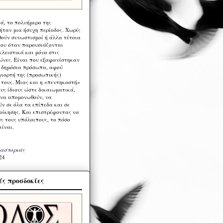
ά, το πολυήμερο της
ήταν μια ήσυχη περίοδος. Χωρίς
ούν συνωστισμοί ή άλλα τέτοια
ου όταν παρουσιάζονται
λειστικά και μόνο στις
ώνες. Είναι που εξαφανίστηκαν
α δημόσια πρόσωπα, αφού
γιορτή της (προσωπικής)
τους. Μιας και η «πεντηκοστή»
ους ίδιους ώστε δικαιωματικά,
 να απομονωθούν, να
ν σε όλα τα επίπεδα και σε
ιοίκησης. Και επιστρέφοντας να
υς τους υπόλοιπους, το πόσο
είναι.
Καστοριάς
24
ς προσδοκίες