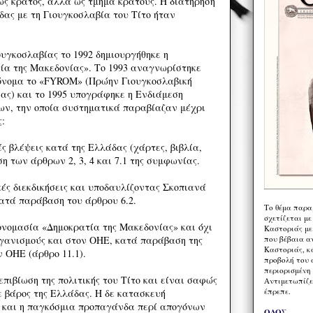
ως κράτος, αλλά ως τμήμα κράτους. Η διατήρηση
ας με τη Γιουγκοσλαβία του Τίτο ήταν
ουγκοσλαβίας το 1992 δημιουργήθηκε η
ία της Μακεδονίας». Το 1993 αναγνωρίστηκε
όνομα το «FYROM» (Πρώην Γιουγκοσλαβική
ας) και το 1995 υπογράφηκε η Ενδιάμεση
ν, την οποία συστηματικά παραβίαζαν μέχρι
ς:
ς βλέψεις κατά της Ελλάδας (χάρτες, βιβλία,
η των άρθρων 2, 3, 4 και 7.1 της συμφωνίας.
ές διεκδικήσεις και υποδαυλίζοντας Σκοπιανά
κατά παράβαση του άρθρου 6.2.
Το θέμα παρα
σχετίζεται με
ονομασία «Δημοκρατία της Μακεδονίας» και όχι
Καστοριάς με
που βέβαια α
γανισμούς και στον ΟΗΕ, κατά παράβαση της
Καστοριάς, κα
 ΟΗΕ (άρθρο 11.1).
προβολή του 
περιορισμένη 
επιβίωση της πολιτικής του Τίτο και είναι σαφώς
Αντιμετωπίζε
έπρεπε.
ε βάρος της Ελλάδας. Η δε κατασκευή
και η παγκόσμια προπαγάνδα περί απογόνων
ΟΔΟΣ