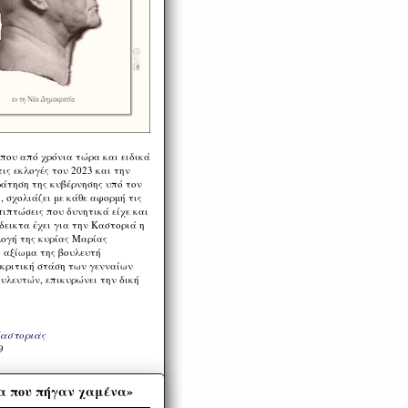
 που από χρόνια τώρα και ειδικά
ις εκλογές του 2023 και την
ράτηση της κυβέρνησης υπό τον
 σχολιάζει με κάθε αφορμή τις
πιπτώσεις που δυνητικά είχε και
εικτα έχει για την Καστοριά η
λογή της κυρίας Μαρίας
 αξίωμα της βουλευτή
 κριτική στάση των γενναίων
ουλευτών, επικυρώνει την δική
Καστοριάς
9
α που πήγαν χαμένα»