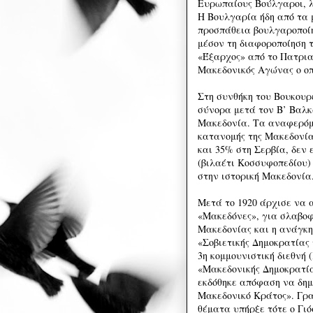
Ευρωπαίους Βούλγαροι, 
Η Βουλγαρία ήδη από τα 
προσπάθεια βουλγαροποίη
μέσον τη διαφοροποίηση 
«Έξαρχος» από το Πατρια
Μακεδονικός Αγώνας ο οπ
Στη συνθήκη του Βουκουρε
σύνορα μετά τον Β’ Βαλκ
Μακεδονία. Τα αναφερόμ
κατανομής της Μακεδονί
και 35% στη Σερβία, δεν 
(βιλαέτι Κοσσυφοπεδίου)
στην ιστορική Μακεδονία
Μετά το 1920 άρχισε να 
«Μακεδόνες», για σλαβοφ
Μακεδονίας και η ανάγκη
«Σοβιετικής Δημοκρατίας
3η κομμουνιστική διεθνή 
«Μακεδονικής Δημοκρατί
εκδόθηκε απόφαση να δη
Μακεδονικό Κράτος». Γρα
θέματα υπήρξε τότε ο Γιό