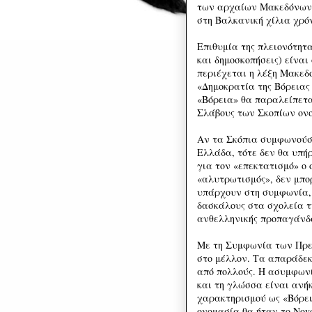
των αρχαίων Μακεδόνων 
στη Βαλκανική χίλια χρό
Επιθυμία της πλειονότητ
και δημοσκοπήσεις) είναι
περιέχεται η λέξη Μακεδ
«Δημοκρατία της Βόρειας 
«Βόρεια» θα παραλείπεται
Σλάβους των Σκοπίων ον
Αν τα Σκόπια συμφωνούσα
Ελλάδα, τότε δεν θα υπή
για τον «επεκτατισμό» ο
«αλυτρωτισμός», δεν μπο
υπάρχουν στη συμφωνία, γ
δασκάλους στα σχολεία τ
ανθελληνικής προπαγάνδα
Με τη Συμφωνία των Πρε
στο μέλλον. Τα απαράδεκ
από πολλούς. Η ασυμφωνί
και τη γλώσσα είναι ανήκ
χαρακτηρισμού ως «Βόρεια
ονομασία θα ήταν το Novo