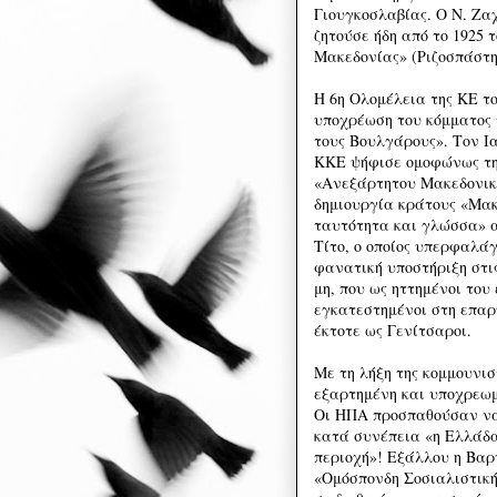
Γιουγκοσλαβίας. Ο Ν. Ζα
ζητούσε ήδη από το 1925 
Μακεδονίας» (Ριζοσπάστης
Η 6η Ολομέλεια της ΚΕ τ
υποχρέωση του κόμματος 
τους Βουλγάρους». Τον Ια
ΚΚΕ ψήφισε ομοφώνως την
«Ανεξάρτητου Μακεδονικ
δημιουργία κράτους «Μα
ταυτότητα και γλώσσα» α
Τίτο, ο οποίος υπερφαλά
φανατική υποστήριξη στι
μη, που ως ηττημένοι το
εγκατεστημένοι στη επαρ
έκτοτε ως Γενίτσαροι.
Με τη λήξη της κομμουνι
εξαρτημένη και υποχρεωμ
Οι ΗΠΑ προσπαθούσαν να 
κατά συνέπεια «η Ελλάδα
περιοχή»! Εξάλλου η Βαρ
«Ομόσπονδη Σοσιαλιστική