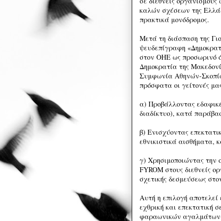
σε διεθνείς οργανισμούς 
καλών σχέσεων της Ελλάδ
πρακτικά μονόδρομος.
Μετά τη διάσπαση της Γι
ψευδεπίγραφη «Δημοκρατ
στον ΟΗΕ ως προσωρινό 
Δημοκρατία της Μακεδονί
Συμφωνία Αθηνών-Σκοπίω
πρόσφατα οι γείτονές μα
α) Προβάλλοντας εδαφικέ
διαδίκτυο), κατά παράβασ
β) Ενισχύοντας επεκτατικ
εθνικιστικά αισθήματα, 
γ) Χρησιμοποιώντας την 
FYROM στους διεθνείς ορ
σχετικής δεσμεύσεως στον
Αυτή η επιλογή αποτελεί 
εχθρική και επεκτατική σ
φαραωνικών αγαλμάτων 