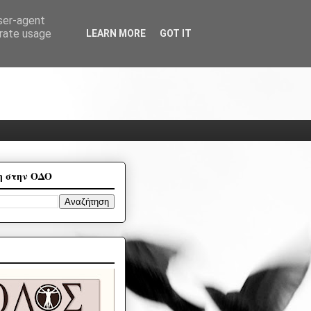
user-agent
erate usage
LEARN MORE
GOT IT
η στην ΟΔΟ