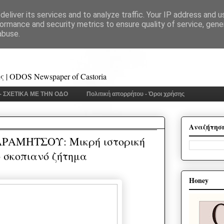
eliver its services and to analyze traffic. Your IP address and 
ormance and security metrics to ensure quality of service, gen
abuse.
 | ODOS Newspaper of Castoria
 - ΣΧΕΤΙΚΑ ΜΕ ΤΗΝ ΟΔΟ
Πολιτική απορρήτου - Όροι χρήσης
Αναζήτησ
ΑΜΗΤΣΟΥ: Μικρή ιστορική
 σκοπιανό ζήτημα
Honey