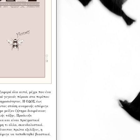
 ζοφερά όλα αυτά, μέχρι που ένα
ρό γεγονός πέρασε στα περίπου
δημοσιότητας. Η ΟΔΟΣ έως
ντας στάση αναμονής απέφυγε
 με μείζον ζήτημα διαφάνειας
κής τάξης. Προέκυψε
κα και είναι πραγματικά
μη τι άλλο, σκανδαλιστικό.
ένοντας πρώτα εξελίξεις, η
έφυγε να τοποθετηθεί βιαστικά.