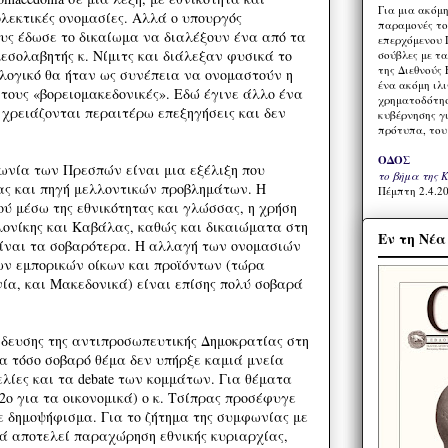
Για μια ακόμ
λεκτικές ονομασίες. Αλλά ο υπουργός
παραμονές το
ους έδωσε το δικαίωμα να διαλέξουν ένα από τα
επερχόμενου 
εσολαβητής κ. Νίμιτς και διάλεξαν φυσικά το
σούβλες με τ
της Διεθνούς 
 λογικό θα ήταν ως συνέπεια να ονομαστούν η
ένα ακόμη ιλ
 τους «βορειομακεδονικές». Εδώ έγινε άλλο ένα
χρηματοδότησ
 χρειάζονται περαιτέρω επεξηγήσεις και δεν
κυβέρνησης γι
πρότυπα, του
ΟΔΟΣ
νία των Πρεσπών είναι μια εξέλιξη που
το βήμα της 
ας και πηγή μελλοντικών προβλημάτων. Η
Πέμπτη 2.4.20
ού μέσω της εθνικότητας και γλώσσας, η χρήση
ονίκης και Καβάλας, καθώς και δικαιώματα στη
Εν τη Νέ
ίναι τα σοβαρότερα. Η αλλαγή των ονομασιών
ν εμπορικών οίκων και προϊόντων (τώρα
α, και Μακεδονικά) είναι επίσης πολύ σοβαρά
ίδευσης της αντιπροσωπευτικής Δημοκρατίας στη
να τόσο σοβαρό θέμα δεν υπήρξε καμιά μνεία
λίες και τα debate των κομμάτων. Για θέματα
2ο για τα οικονομικά) ο κ. Τσίπρας προσέφυγε
δημοψήφισμα. Για το ζήτημα της συμφωνίας με
κά αποτελεί παραχώρηση εθνικής κυριαρχίας,