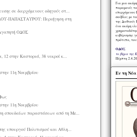
Για μια ακόμ
παραμονές το
υσης σε διερχόμενους οδηγούς στ...
επερχόμενου 
σούβλες με τ
ΟΥ-ΠΑΠΑΣΤΑΥΡΟΥ: Περιήγηση στη
της Διεθνούς 
ένα ακόμη ιλ
χρηματοδότησ
Αγαπητή ΟΔΟΣ
κυβέρνησης γι
πρότυπα, του
ΟΔΟΣ
το βήμα της 
, 12 στην Καστοριά, 38 νεκροί κ...
Πέμπτη 2.4.20
στην 11η Νοεμβρίου
Εν τη Νέ
 Φως
στην 11η Νοεμβρίου
η σπουδαίων παραστάσεων από τη Me...
της υπουργού Πολιτισμού και Αθλη...