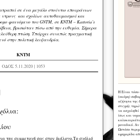
ατραπεί σε ένα μεγάλο στούντιο επουράνιων
 ντρονς και σχολίων αυτοθαυμασμού και
ομο φαινόμενο του GNTΜ, σε ΚNTM – Κastoria’s
κρίβεια, βρισκόταν πίσω από την ευθυμία. Σήμερα
 ελεύθερη πτώση. Υπάρχει συνεπώς πραγματική
νό στην πολιτική λειψανδρία.
KNTM
ΟΔΟΣ 5.11.2020 | 1053
Η Eίναι τόσο
(ακόμη) σοβα
αζήτητα της 
στιγμής τηρώ
χόλια:
να ασχοληθεί
ίσως και νομι
καλοκαιριάτι
λίου
μοναδικό. Αν 
Ωστόσο περιμ
εφημερίδα απ
ια την συμμετοχή σας στον διάλογο.Το σχόλιό