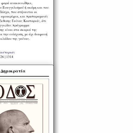
η φορά ανακοινώθηκε,
υ Ευαγγελισμού ή ακόμη και του
Πάσχα, που στήνονται οι
α αμνοερίφια, και προπαραμονές
Έκθεσης Γούνας Καστοριάς, ότι
ιγγιώδες πρόγραμμα
ης είναι στα σκαριά της
α την ενίσχυση, με όχι διαφανή
 κλάδου της γούνας.
Καστοριάς
26 | 1314
α Δημοκρατία