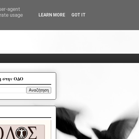
user-agent
erate usage
LEARN MORE
GOT IT
η στην ΟΔΟ