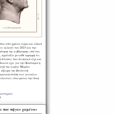
 που από χρόνια τώρα και ειδικά
ις εκλογές του 2023 και την
ράτηση της κυβέρνησης υπό τον
 σχολιάζει με κάθε αφορμή τις
πιπτώσεις που δυνητικά είχε και
εικτα έχει για την Καστοριά η
λογή της κυρίας Μαρίας
 αξίωμα της βουλευτή
 κριτική στάση των γενναίων
ουλευτών, επικυρώνει την δική
Καστοριάς
9
α που πήγαν χαμένα»