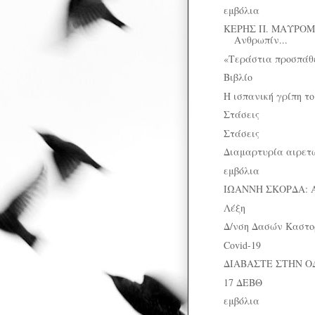
εμβόλια
ΚΕΡΗΣ Π. ΜΑΥΡΟΜΜ
Ανθρωπίν...
«Τεράστια προσπάθ
Βιβλίο
Η ισπανική γρίπη το
Στάσεις
Στάσεις
Διαμαρτυρία αιρετών
εμβόλια
ΙΩΑΝΝΗ ΣΚΟΡΔΑ: 
Λέξη
Δ/νση Δασών Καστορι
Covid-19
ΔΙΑΒΑΣΤΕ ΣΤΗΝ Ο
17 ΔΕΒΘ
εμβόλια