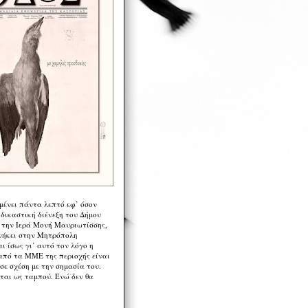
μένει πάντα λεπτό εφ’ όσον
 δικαστική διένεξη του Δήμου
 την Ιερά Μονή Μαυριωτίσσης,
νήκει στην Μητρόπολη
ι ίσως γι’ αυτό τον λόγο η
από τα ΜΜΕ της περιοχής είναι
σε σχέση με την σημασία του.
ται ως ταμπού. Ενώ δεν θα