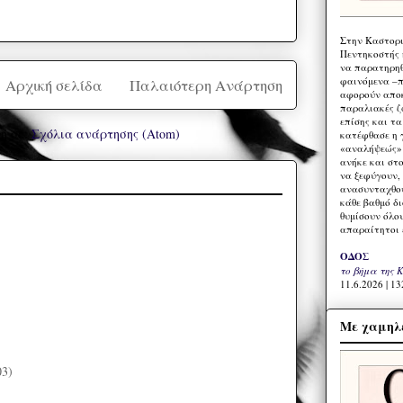
Στην Καστορι
Πεντηκοστής 
να παρατηρηθ
φαινόμενα –π
Αρχική σελίδα
Παλαιότερη Ανάρτηση
αφορούν αποκ
παραλιακές ζ
επίσης και τ
ή σε:
Σχόλια ανάρτησης (Atom)
κατέφθασε η 
«αναλήψεώς» 
ανήκε και στ
να ξεφύγουν,
ανασυνταχθού
κάθε βαθμό δ
θυμίσουν όλο
απαραίτητοι 
ΟΔΟΣ
το βήμα της 
11.6.2026 | 13
Με χαμηλέ
03)
)