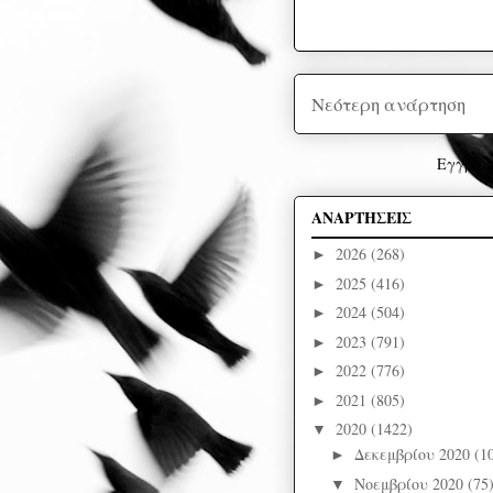
Νεότερη ανάρτηση
Εγγραφ
ΑΝΑΡΤΗΣΕΙΣ
2026
(268)
►
2025
(416)
►
2024
(504)
►
2023
(791)
►
2022
(776)
►
2021
(805)
►
2020
(1422)
▼
Δεκεμβρίου 2020
(1
►
Νοεμβρίου 2020
(75
▼