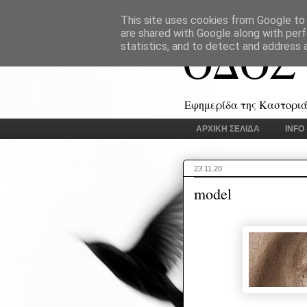
This site uses cookies from Google to d
are shared with Google along with perf
ΟΔΟΣ
statistics, and to detect and address 
Εφημερίδα της Καστοριάς
ΑΡΧΙΚΗ ΣΕΛΙΔΑ
INFO
23.11.20
model