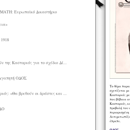
ΑΤΗ: Ευρωπαϊκό Δικαστήριο
εια»
 1918
 της Καστοριάς για το σχέδιο Δί...
Αγαπητή ΟΔΟΣ
Το θέμα παρα
σχετίζεται με
άς: «Θα βρεθούν οι δράστες και ...
Καστοριάς με
που βέβαια α
Καστοριάς, κα
προβολή του 
ΔΟ
περιορισμένη 
Αντιμετωπίζε
έπρεπε.
ΟΔΟΣ