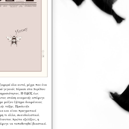
 ζοφερά όλα αυτά, μέχρι που ένα
ρό γεγονός πέρασε στα περίπου
δημοσιότητας. Η ΟΔΟΣ έως
ντας στάση αναμονής απέφυγε
 με μείζον ζήτημα διαφάνειας
κής τάξης. Προέκυψε
κα και είναι πραγματικά
μη τι άλλο, σκανδαλιστικό.
ένοντας πρώτα εξελίξεις, η
έφυγε να τοποθετηθεί βιαστικά.