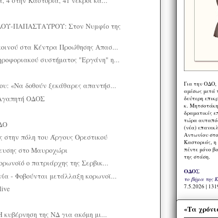
, 4 στην Καστοριά, 41 νεκροί κα...
ΟΥ-ΠΑΠΑΣΤΑΥΡΟΥ: Στον Νυμφίο της
κοινού στα Κέντρα Προώθησης Απασ...
ροφοριακού συστήματος "Εργάνη" η...
Για την ΟΔΟ,
ου: «Να δοθούν ξεκάθαρες απαντήσ...
αμέσως μετά τ
Αγαπητή ΟΔΟΣ
δεύτερη επικ
κ. Μητσοτάκη,
δραματικές ε
τώρα αυταπόδ
ΔΟ
(νέα) επανεκ
Αντωνίου στο
ς στην πόλη του Άργους Ορεστικού
Καστοριάς, η
πέντε μόνο β
νευσης στο Μαυροχώρι
της στάση.
ορωνοϊό ο πατριάρχης της Σερβικ...
ΟΔΟΣ
ία - Φοβούνται μετάλλαξη κορωνοϊ...
το βήμα της 
7.5.2026 | 131
live
«Τα χρόνι
Η κυβέρνηση της ΝΔ για ακόμη μι...