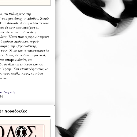
ά, το πολυήμερο της
ήταν μια ήσυχη περίοδος. Χωρίς
ούν συνωστισμοί ή άλλα τέτοια
ου όταν παρουσιάζονται
λειστικά και μόνο στις
ώνες. Είναι που εξαφανίστηκαν
α δημόσια πρόσωπα, αφού
γιορτή της (προσωπικής)
τους. Μιας και η «πεντηκοστή»
ους ίδιους ώστε δικαιωματικά,
 να απομονωθούν, να
ν σε όλα τα επίπεδα και σε
ιοίκησης. Και επιστρέφοντας να
υς τους υπόλοιπους, το πόσο
είναι.
Καστοριάς
24
ς προσδοκίες