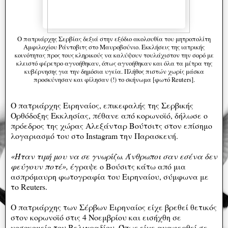
Ο πατριάρχης Σερβίας δεξιά στην εξόδιο ακολουθία του μητροπολίτη
Αμφιλοχίου Ράντοβιτς στο Μαυροβούνιο. Εκκλήσεις της ιατρικής
κοινότητας προς τους κληρικούς να καλύψουν τουλάχιστον την σορό με
κλειστό φέρετρο αγνοήθηκαν, όπως αγνοήθηκαν και όλα τα μέτρα της
κυβέρνησης για την δημόσια υγεία. Πλήθος πιστών χωρίς μάσκα
προσκύνησαν και φίλησαν (!) το σκήνωμα [φωτό Reuters].
Ο πατριάρχης Ειρηναίος, επικεφαλής της Σερβικής
Ορθόδοξης Εκκλησίας, πέθανε από κορωνοϊό, δήλωσε ο
πρόεδρος της χώρας Αλεξάνταρ Βούτσιτς στον επίσημο
λογαριασμό του στο Instagram την Παρασκευή.
«Ήταν τιμή μου να σε γνωρίζω. Άνθρωποι σαν εσένα δεν
φεύγουν ποτέ»,
έγραψε ο Βούσιτς κάτω από μια
ασπρόμαυρη φωτογραφία του Ειρηναίου, σύμφωνα με
το Reuters.
Ο πατριάρχης των Σέρβων Ειρηναίος είχε βρεθεί θετικός
στον κορωνοϊό στις 4 Νοεμβρίου και εισήχθη σε
νοσοκομείο του Βελιγραδίου. Όπως είχε αναφερθεί σε