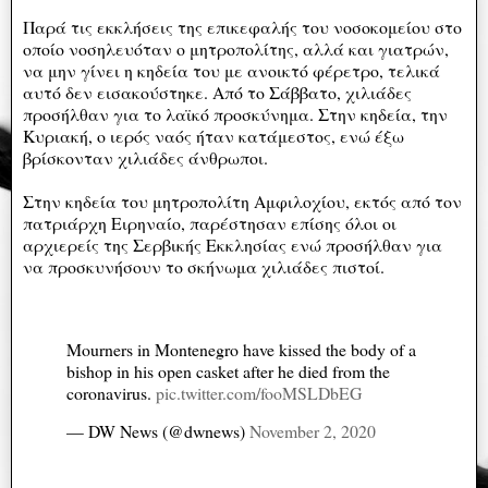
Παρά τις εκκλήσεις της επικεφαλής του νοσοκομείου στο
οποίο νοσηλευόταν ο μητροπολίτης, αλλά και γιατρών,
να μην γίνει η κηδεία του με ανοικτό φέρετρο, τελικά
αυτό δεν εισακούστηκε. Από το Σάββατο, χιλιάδες
προσήλθαν για το λαϊκό προσκύνημα. Στην κηδεία, την
Κυριακή, ο ιερός ναός ήταν κατάμεστος, ενώ έξω
βρίσκονταν χιλιάδες άνθρωποι.
Στην κηδεία του μητροπολίτη Αμφιλοχίου, εκτός από τον
πατριάρχη Ειρηναίο, παρέστησαν επίσης όλοι οι
αρχιερείς της Σερβικής Εκκλησίας ενώ προσήλθαν για
να προσκυνήσουν το σκήνωμα χιλιάδες πιστοί.
Mourners in Montenegro have kissed the body of a
bishop in his open casket after he died from the
coronavirus.
pic.twitter.com/fooMSLDbEG
— DW News (@dwnews)
November 2, 2020