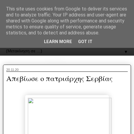
recJPp8XvMXop0y2Y7vHbTA_Phw
This site uses cookies from Google to deliver its services
and to analyze traffic. Your IP address and user-agent are
ΟΔΟΣ
shared with Google along with performance and security
metrics to ensure quality of service, generate usage
statistics, and to detect and address abuse.
Εφημερίδα της Καστοριάς | ODOS Newspaper of Castoria
LEARN MORE
GOT IT
▼
20.11.20
Απεβίωσε ο πατριάρχης Σερβίας