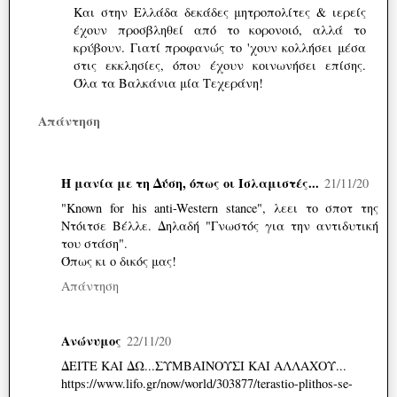
Και στην Ελλάδα δεκάδες μητροπολίτες & ιερείς
έχουν προσβληθεί από το κορονοιό, αλλά το
κρύβουν. Γιατί προφανώς το 'χουν κολλήσει μέσα
στις εκκλησίες, όπου έχουν κοινωνήσει επίσης.
Όλα τα Βαλκάνια μία Τεχεράνη!
Απάντηση
Η μανία με τη Δύση, όπως οι Ισλαμιστές...
21/11/20
"Known for his anti-Western stance", λεει το σποτ της
Ντόιτσε Βέλλε. Δηλαδή "Γνωστός για την αντιδυτική
του στάση".
Όπως κι ο δικός μας!
Απάντηση
Ανώνυμος
22/11/20
ΔΕΙΤΕ ΚΑΙ ΔΩ...ΣΥΜΒΑΙΝΟΥΣΙ ΚΑΙ ΑΛΛΑΧΟΥ...
https://www.lifo.gr/now/world/303877/terastio-plithos-se-