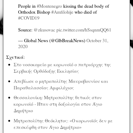
People in
#Montenegro
kissing the dead body of
Orthodox Bishop
#Amfilohije
who died of
#COVID19
Source:
@zkusovac
pic.twitter.com/hSsqnmQQ61
— Global News (@GlbBreakNews)
October 31,
2020
Σχετικά:
Στο νοσοκομείο με κορωνοϊό ο πατριάρχης της
Σερβικής Ορθόδοξης Εκκλησίας
Απεβίωσε ο μητροπολίτης Μαυροβουνίου και
Παραθαλασσίας Αμφιλόχιος
Θεσσαλονίκη: Μητροπολίτης θετικός στον
κορωνοϊό - Ήταν στη δοξολογία στον Άγιο
Δημήτριο
Μητροπολίτης Θεόκλητος: «Ο κορωνοϊός δεν με
επεσκέφθη στον Άγιο Δημήτριο»