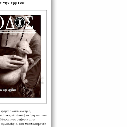
ε την ερμίνα
η φορά ανακοινώθηκε,
υ Ευαγγελισμού ή ακόμη και του
Πάσχα, που στήνονται οι
α αμνοερίφια, και προπαραμονές