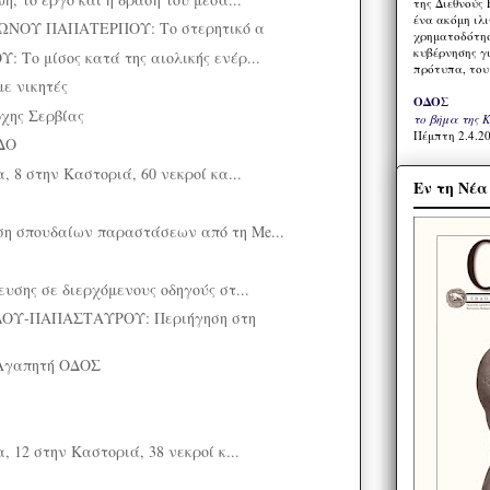
της Διεθνούς 
ένα ακόμη ιλ
ΝΟΥ ΠΑΠΑΤΕΡΠΟΥ: Το στερητικό α
χρηματοδότησ
κυβέρνησης γι
 Το μίσος κατά της αιολικής ενέρ...
πρότυπα, του
ε νικητές
ΟΔΟΣ
χης Σερβίας
το βήμα της 
Πέμπτη 2.4.20
ΔΟ
, 8 στην Καστοριά, 60 νεκροί κα...
Εν τη Νέ
η σπουδαίων παραστάσεων από τη Me...
υσης σε διερχόμενους οδηγούς στ...
ΟΥ-ΠΑΠΑΣΤΑΥΡΟΥ: Περιήγηση στη
Αγαπητή ΟΔΟΣ
, 12 στην Καστοριά, 38 νεκροί κ...