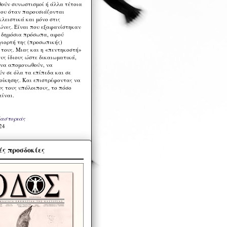
ούν συνωστισμοί ή άλλα τέτοια
ου όταν παρουσιάζονται
λειστικά και μόνο στις
ώνες. Είναι που εξαφανίστηκαν
α δημόσια πρόσωπα, αφού
γιορτή της (προσωπικής)
τους. Μιας και η «πεντηκοστή»
ους ίδιους ώστε δικαιωματικά,
 να απομονωθούν, να
ν σε όλα τα επίπεδα και σε
ιοίκησης. Και επιστρέφοντας να
υς τους υπόλοιπους, το πόσο
είναι.
Καστοριάς
24
ς προσδοκίες