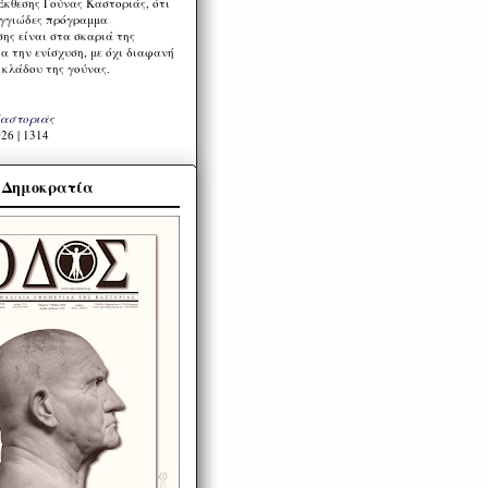
Έκθεσης Γούνας Καστοριάς, ότι
ιγγιώδες πρόγραμμα
ης είναι στα σκαριά της
α την ενίσχυση, με όχι διαφανή
 κλάδου της γούνας.
Καστοριάς
26 | 1314
α Δημοκρατία