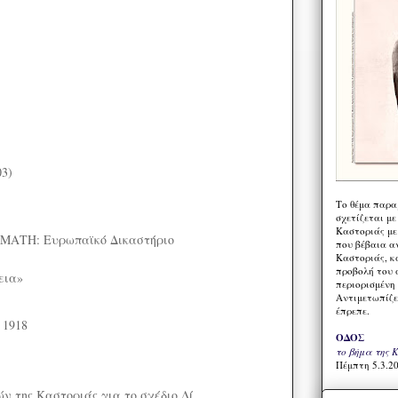
03)
)
Το θέμα παρα
σχετίζεται με
Καστοριάς με
ΑΤΗ: Ευρωπαϊκό Δικαστήριο
που βέβαια α
Καστοριάς, κα
προβολή του 
εια»
περιορισμένη 
Αντιμετωπίζε
έπρεπε.
 1918
ΟΔΟΣ
το βήμα της 
Πέμπτη 5.3.20
 της Καστοριάς για το σχέδιο Δί...