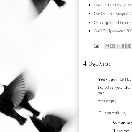
ΟΔΟΣ: Τι ήταν (είνα
ΟΔΟΣ: «Κοινωφελεί
Όταν ήρθε ο Παράδε
ΟΔΟΣ: Πρόσωπα 20
4 σχόλια:
Ανώνυμος
12/11/2
Τα λέει για Παν
Άκη....
Απάντηση
Απαντήσεις
Ανώνυμος
Η για τον [