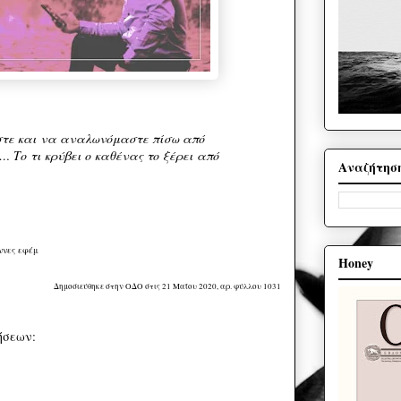
τε και να αναλωνόμαστε πίσω από
k… Το τι κρύβει ο καθένας το ξέρει από
Αναζήτησ
ννες εφέμ
Honey
Δημοσιεύθηκε στην ΟΔΟ στις 21 Μαΐου 2020, αρ. φύλλου 1031
ήσεων: