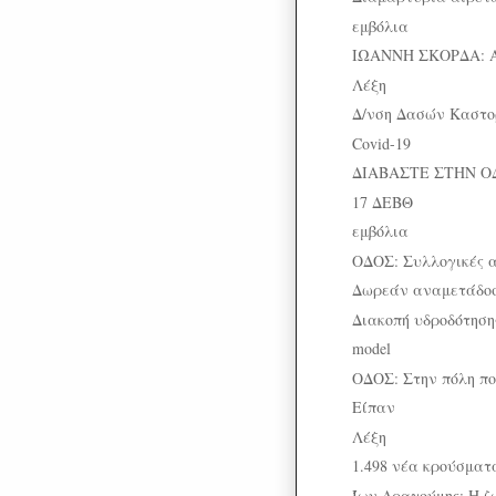
εμβόλια
ΙΩΑΝΝΗ ΣΚΟΡΔΑ: 
Λέξη
Δ/νση Δασών Καστορι
Covid-19
ΔΙΑΒΑΣΤΕ ΣΤΗΝ Ο
17 ΔΕΒΘ
εμβόλια
ΟΔΟΣ: Συλλογικές 
Δωρεάν αναμετάδοσ
Διακοπή υδροδότηση
model
ΟΔΟΣ: Στην πόλη που
Είπαν
Λέξη
1.498 νέα κρούσματα
Ίων Δραγούμης: Η ζω