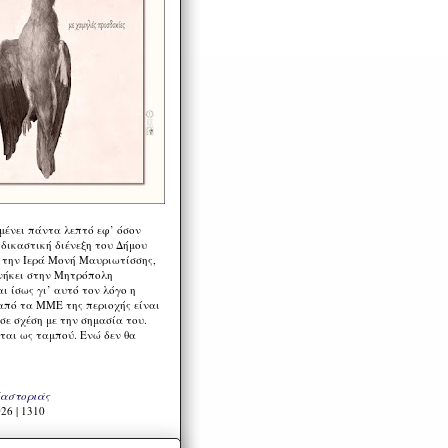
μένει πάντα λεπτό εφ’ όσον
 δικαστική διένεξη του Δήμου
 την Ιερά Μονή Μαυριωτίσσης,
νήκει στην Μητρόπολη
ι ίσως γι’ αυτό τον λόγο η
από τα ΜΜΕ της περιοχής είναι
σε σχέση με την σημασία του.
ται ως ταμπού. Ενώ δεν θα
Καστοριάς
26 | 1310