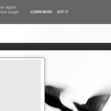
user-agent
erate usage
LEARN MORE
GOT IT