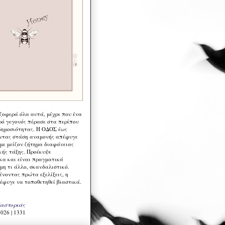
 ζοφερά όλα αυτά, μέχρι που ένα
ρό γεγονός πέρασε στα περίπου
δημοσιότητας. Η ΟΔΟΣ έως
ντας στάση αναμονής απέφυγε
 με μείζον ζήτημα διαφάνειας
κής τάξης. Προέκυψε
κα και είναι πραγματικά
μη τι άλλο, σκανδαλιστικό.
ένοντας πρώτα εξελίξεις, η
έφυγε να τοποθετηθεί βιαστικά.
Καστοριάς
026 | 1331