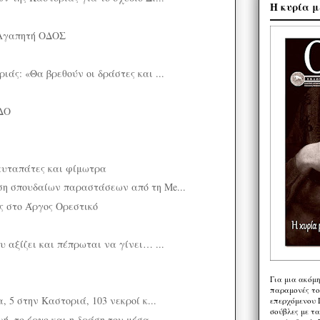
Η κυρία μ
Αγαπητή ΟΔΟΣ
άς: «Θα βρεθούν οι δράστες και ...
ΔΟ
αυταπάτες και φίμωτρα
η σπουδαίων παραστάσεων από τη Me...
ς στο Άργος Ορεστικό
 αξίζει και πέπρωται να γίνει… ...
Για μια ακόμ
παραμονές το
, 5 στην Καστοριά, 103 νεκροί κ...
επερχόμενου 
σούβλες με τ
ή, το έργο και η δράση του μέσα...