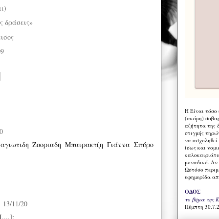
ι)
ς δράσεις»
ισος
09
Η Eίναι τόσο
(ακόμη) σοβα
αζήτητα της 
0
στιγμής τηρώ
να ασχοληθεί
αγιωτιδη Ζοοριαδη Μπαιρακτζη Γιάννα Σπύρο
ίσως και νομι
καλοκαιριάτι
μοναδικό. Αν 
Ωστόσο περιμ
εφημερίδα απ
ΟΔΟΣ
το βήμα της 
13/11/20
Πέμπτη 30.7.2
....];