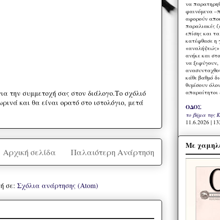
να παρατηρηθ
φαινόμενα –π
αφορούν αποκ
παραλιακές ζ
επίσης και τ
κατέφθασε η 
«αναλήψεώς» 
ανήκε και στ
να ξεφύγουν,
ανασυνταχθού
κάθε βαθμό δ
θυμίσουν όλο
απαραίτητοι 
ια την συμμετοχή σας στον διάλογο.Το σχόλιό
ρινά και θα είναι ορατό στο ιστολόγιο, μετά
ΟΔΟΣ
το βήμα της 
11.6.2026 | 13
Με χαμηλέ
Αρχική σελίδα
Παλαιότερη Ανάρτηση
ή σε:
Σχόλια ανάρτησης (Atom)