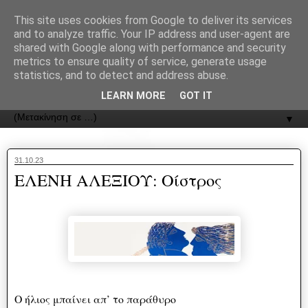
recJPp8XvMXop0y2Y7vHbTA_Phw
This site uses cookies from Google to deliver its services
and to analyze traffic. Your IP address and user-agent are
ΟΔΟΣ
shared with Google along with performance and security
metrics to ensure quality of service, generate usage
statistics, and to detect and address abuse.
Εφημερίδα της Καστοριάς | ODOS Newspaper of Castoria
LEARN MORE
GOT IT
▼
31.10.23
ΕΛΕΝΗ ΑΛΕΞΙΟΥ: Οίστρος
O ήλιος μπαίνει απ’ το παράθυρο